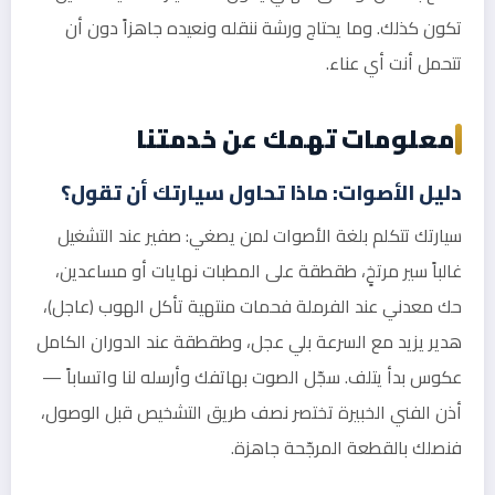
تكون كذلك. وما يحتاج ورشة ننقله ونعيده جاهزاً دون أن
تتحمل أنت أي عناء.
معلومات تهمك عن خدمتنا
دليل الأصوات: ماذا تحاول سيارتك أن تقول؟
سيارتك تتكلم بلغة الأصوات لمن يصغي: صفير عند التشغيل
غالباً سير مرتخٍ، طقطقة على المطبات نهايات أو مساعدين،
حك معدني عند الفرملة فحمات منتهية تأكل الهوب (عاجل)،
هدير يزيد مع السرعة بلي عجل، وطقطقة عند الدوران الكامل
عكوس بدأ يتلف. سجّل الصوت بهاتفك وأرسله لنا واتساباً —
أذن الفني الخبيرة تختصر نصف طريق التشخيص قبل الوصول،
فنصلك بالقطعة المرجّحة جاهزة.