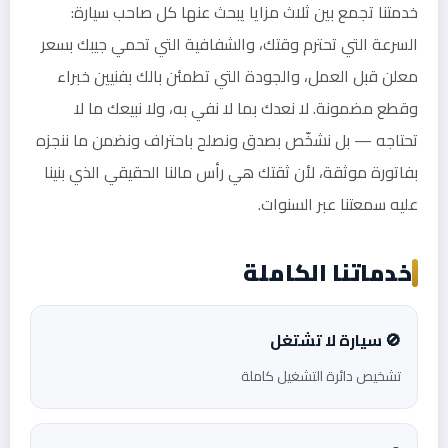
خدمتنا تجمع بين ثلاث مزايا يبحث عنها كل صاحب سيارة:
السرعة التي تحترم وقتك، والشفافية التي تحمي جيبك بسعر
معلن قبل العمل، والجودة التي تطمئن بالك بفنيين خبراء
وقطع مضمونة. لا نعدك بما لا نفي به، ولا نبيعك ما لا
تحتاجه — بل نشخّص بصدق ونصلح باحتراف ونضمن ما ننجزه
بفاتورة موثقة، لأن ثقتك هي رأس مالنا الحقيقي الذي بنينا
عليه سمعتنا عبر السنوات.
خدماتنا الكاملة
🚫 سيارة لا تشتغل
تشخيص دائرة التشغيل كاملة