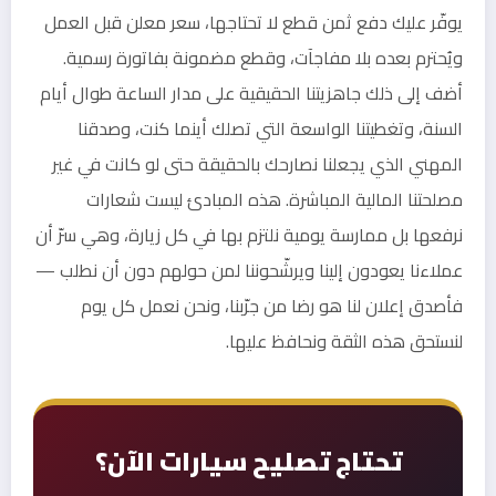
يوفّر عليك دفع ثمن قطع لا تحتاجها، سعر معلن قبل العمل
ويُحترم بعده بلا مفاجآت، وقطع مضمونة بفاتورة رسمية.
أضف إلى ذلك جاهزيتنا الحقيقية على مدار الساعة طوال أيام
السنة، وتغطيتنا الواسعة التي تصلك أينما كنت، وصدقنا
المهني الذي يجعلنا نصارحك بالحقيقة حتى لو كانت في غير
مصلحتنا المالية المباشرة. هذه المبادئ ليست شعارات
نرفعها بل ممارسة يومية نلتزم بها في كل زيارة، وهي سرّ أن
عملاءنا يعودون إلينا ويرشّحوننا لمن حولهم دون أن نطلب —
فأصدق إعلان لنا هو رضا من جرّبنا، ونحن نعمل كل يوم
لنستحق هذه الثقة ونحافظ عليها.
تحتاج تصليح سيارات الآن؟