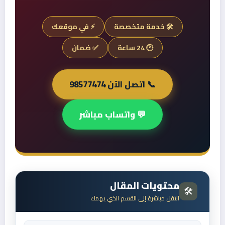
🛠️ خدمة متخصصة
⚡ في موقعك
🕐 24 ساعة
✅ ضمان
📞 اتصل الآن 98577474
💬 واتساب مباشر
محتويات المقال
🛠️
انتقل مباشرة إلى القسم الذي يهمك