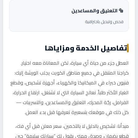
🔩 التعليق والمساعدين
فحص وتبديل باحترافية
تفاصيل الخدمة ومزاياها
العطل جزء من حياة أي سيارة، لكن المعاناة معه اختيار.
كراجنا المتنقل في جميع مناطق الكويت يجلب الورشة إليك:
فنيون خبراء في الميكانيكا والكهرباء، أجهزة تشخيص، وقطع
الغيار الأكثر طلباً. نعالج السيارة التي لا تشتغل، ارتفاع الحرارة،
الفرامل، رجّة المحرك، التعليق والمساعدين، والتسريبات —
كل ذلك في موقعك بتسعيرة تعرفها قبل بدء العمل.
مبدأنا: تشخيص بالدليل لا بالتخمين، سعر معلن قبل أي فك،
قطع بضمان، وصدق مهني يقول لك “سيارتك سليمة” حين