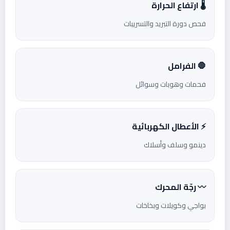
🌡️ ارتفاع الحرارة
فحص دورة التبريد والتسريبات
🛑 الفرامل
فحمات وهوبات وسوائل
⚡ الأعطال الكهربائية
دينمو وسلف وأسلاك
〰️ رجّة المحرك
بواجي وكويلات وبخاخات