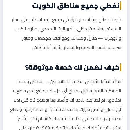
نغطي جميع مناطق الكويت
خدمة تصليح سيارات متوفرة في جميع المحافظات على مدار
الساعة: العاصمة، حولي، الفروانية، الأحمدي، مبارك الكبير،
والجهراء — منازل ومكاتب ومواقف مجمعات وطرق
سريعة، بنفس السرعة والأسعار الثابتة أينما كنت.
كيف نضمن لك خدمة موثوقة؟
نبدأ دائماً بالتشخيص الصحيح لا بالتخمين — نفحص ونحدّد
المشكلة الفعلية قبل اقتراح أي حل، فلا تدفع ثمن قطع لا
تحتاجها. ثم نصارحك بالخيارات وأسعارها بوضوح تام قبل بدء
أي عمل، والقرار قرارك بلا ضغط. ننفّذ بأدوات احترافية وقطع
نضمنها، ونحافظ على نظافة موقعك كأننا لم نكن. وأخيراً
نختبر النتيجة أمامك ونسلّمك فاتورة موثقة بضمان على