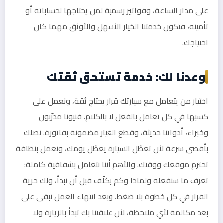
على مدار الساعة، وفواتير رسمية لمن يحتاجها لحساباته أو
تأمينه، فتكون خدمتنا الخيار الأسهل والأوثق مهما كان
احتياجك.
وعدنا لك: خدمة تستحق ثقتك
اختيار من يتعامل مع سيارتك قرار يحتاج ثقة، ونعمل على
كسبها في كل تعامل بالفعل لا بالكلام. فنيونا مدرّبون
وخبراء، أدواتنا حديثة، وقطع الغيار مضمونة بفاتورة. نصلك
بأقصى سرعة لأن تعطّل السيارة يعطّل يومك، ونعمل بنظافة
تحترم موقعك ووقتك. والأهم أننا نتعامل بشفافية كاملة:
تعرف ما سنفعله ولماذا وكم يكلّف قبل أن نبدأ، ولك حرية
القرار في كل خطوة بلا ضغط. وبعد انتهاء العمل نبقى على
بعد مكالمة لأي ملاحظة، لأن علاقتنا بك تبدأ بالزيارة ولا