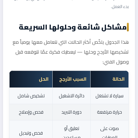
بدء العمل.
مشاكل شائعة وحلولها السريعة
هذا الجدول يلخّص أكثر الحالات التي نتعامل معها يومياً مع
تشخيصها الأرجح وحلها — ليعطيك فكرة عمّا تتوقعه قبل
وصول الفني:
الحالة
السبب الأرجح
الحل
سيارة لا تشتغل
دائرة التشغيل
تشخيص شامل
حرارة مرتفعة
دورة التبريد
فحص وإصلاح
صوت على
تعليق أو
فحص وتبديل
المطبات
مساعدين