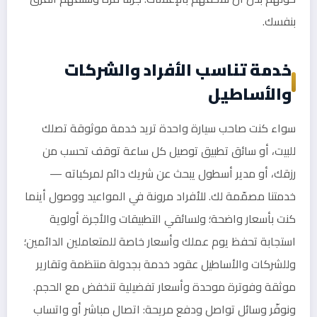
بنفسك.
خدمة تناسب الأفراد والشركات
والأساطيل
سواء كنت صاحب سيارة واحدة تريد خدمة موثوقة تصلك
للبيت، أو سائق تطبيق توصيل كل ساعة توقف تحسب من
رزقك، أو مدير أسطول يبحث عن شريك دائم لمركباته —
خدمتنا مصمّمة لك. للأفراد مرونة في المواعيد ووصول أينما
كنت بأسعار واضحة؛ ولسائقي التطبيقات والأجرة أولوية
استجابة تحفظ يوم عملك وأسعار خاصة للمتعاملين الدائمين؛
وللشركات والأساطيل عقود خدمة بجدولة منتظمة وتقارير
موثقة وفوترة موحدة وأسعار تفضيلية تنخفض مع الحجم.
ونوفّر وسائل تواصل ودفع مريحة: اتصال مباشر أو واتساب