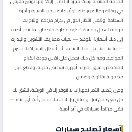
الخدمة المتنقلة ليست مجرد أننا نأتي إليك؛ إنها توفير حقيقي
في وقتك ومالك وراحتك. توفّر عليك سحب السيارة وأجرة
السطحة، وتلغي انتظار الدور في كراج مزدحم، وتتيح لك
مراقبة العمل بنفسك خطوة بخطوة فتطمئن لما يُنجز. أضف
إلى ذلك أسعارنا الأوضح — لغياب مصاريف التشوين والإدارة
— واستجابتنا على مدار الساعة لأن أعطال السيارات لا تحترم
المواعيد. ومع كل ذلك تحصل على نفس جودة الكراج
المتخصص: فنيون خبراء، أجهزة تشخيص حديثة، وقطع غيار
مضمونة بفاتورة وضمان.
وحين يتطلب الأمر تجهيزات لا تتوفر إلا في الورشة، ننسّق لك
كل شيء من نقل وإصلاح وإعادة، فلا تتحمل أنت أي عناء —
تبقى مرتاحاً وسيارتك في أيدٍ أمينة.
أسعار تصليح سيارات