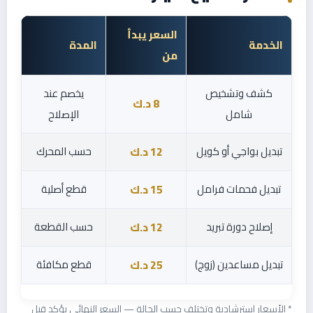
السعر يبدأ
الخدمة
المدة
من
كشف وتشخيص
يخصم عند
8 د.ك
شامل
الإصلاح
تبديل بواجي أو كويل
حسب المحرك
12 د.ك
تبديل فحمات فرامل
قطع أصلية
15 د.ك
إصلاح دورة تبريد
حسب القطعة
12 د.ك
تبديل مساعدين (زوج)
قطع مكافئة
25 د.ك
* الأسعار استرشادية وتختلف حسب الحالة — السعر النهائي يؤكد قبل