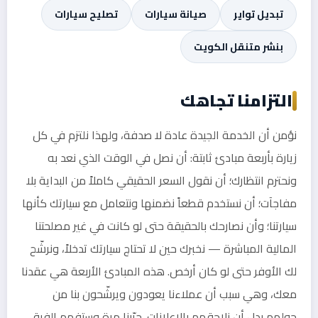
تبديل تواير
صيانة سيارات
تصليح سيارات
بنشر متنقل الكويت
التزامنا تجاهك
نؤمن أن الخدمة الجيدة عادة لا صدفة، ولهذا نلتزم في كل
زيارة بأربعة مبادئ ثابتة: أن نصل في الوقت الذي نعد به
ونحترم انتظارك؛ أن نقول السعر الحقيقي كاملاً من البداية بلا
مفاجآت؛ أن نستخدم قطعاً نضمنها ونتعامل مع سيارتك كأنها
سيارتنا؛ وأن نصارحك بالحقيقة حتى لو كانت في غير مصلحتنا
المالية المباشرة — نخبرك حين لا تحتاج سيارتك تدخلاً، ونرشّح
لك الأوفر حتى لو كان أرخص. هذه المبادئ الأربعة هي عقدنا
معك، وهي سبب أن عملاءنا يعودون ويرشّحون بنا من
حولهم بدل أن نلاحقهم بالإعلانات. جرّبنا مرة وستفهم الفرق