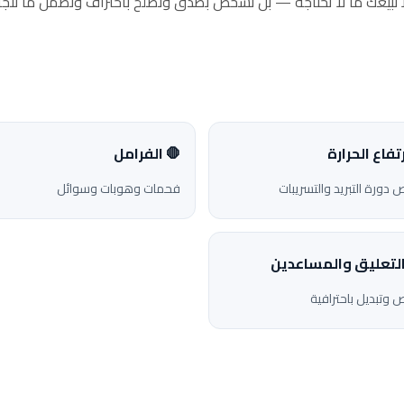
ا نبيعك ما لا تحتاجه — بل نشخّص بصدق ونصلح باحتراف ونضمن ما ننجز
ارتفاع الحرارة
🛑 الفرامل
دورة التبريد والتسريبات
فحمات وهوبات وسوائل
التعليق والمساعدين
وتبديل باحترافية