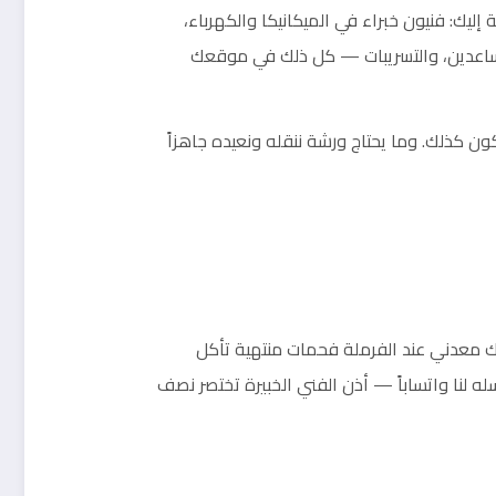
إليك: فنيون خبراء في الميكانيكا والكهرباء،
 والمساعدين، والتسريبات — كل ذلك في موقعك
 كذلك. وما يحتاج ورشة ننقله ونعيده جاهزاً
حك معدني عند الفرملة فحمات منتهية تأكل
 لنا واتساباً — أذن الفني الخبيرة تختصر نصف