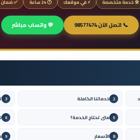
🛠️ خدمة متخصصة
⚡ في موقعك
🕐 24 ساعة
✅ ضمان
📞 اتصل الآن 98577474
💬 واتساب مباشر
د
خدماتنا الكاملة
ت
3
2
متى تحتاج الخدمة؟
ل
6
5
الأسعار
م
9
8