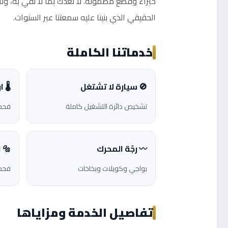
خبراء وقطع مضمونة. لا نعدك بما لا نفي به، ول
الحقيقي الذي بنينا عليه سمعتنا عبر السنوات.
خدماتنا الكاملة
🚫 سيارة لا تشتغل
🌡️ 
تشخيص دائرة التشغيل كاملة
فحص 
〰️ رجّة المحرك
🔩 
بواجي وكويلات وبخاخات
فحص 
تفاصيل الخدمة ومزاياها