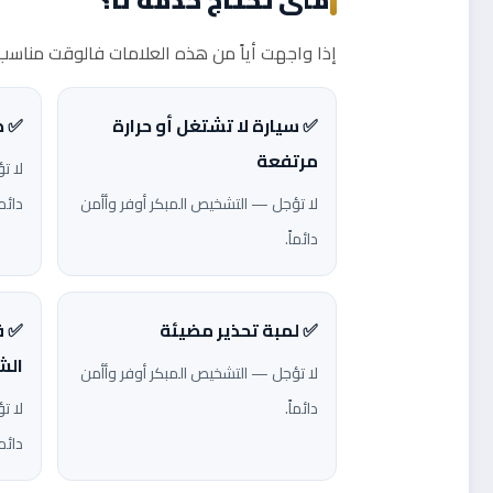
إذا واجهت أياً من هذه العلامات فالوقت مناسب ل
✅ سيارة لا تشتغل أو حرارة
✅ ص
مرتفعة
لا ت
لا تؤجل — التشخيص المبكر أوفر وأأمن
دائما
دائماً.
✅ لمبة تحذير مضيئة
✅ ف
الش
لا تؤجل — التشخيص المبكر أوفر وأأمن
دائماً.
لا ت
دائما