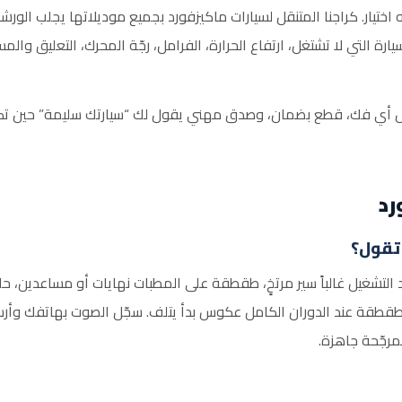
تيار. كراجنا المتنقل لسيارات ماكيزفورد بجميع موديلاتها يجلب الورشة 
لسيارة التي لا تشتغل، ارتفاع الحرارة، الفرامل، رجّة المحرك، التعليق
قبل أي فك، قطع بضمان، وصدق مهني يقول لك “سيارتك سليمة” حين تكون
د
 تقول؟
 التشغيل غالباً سير مرتخٍ، طقطقة على المطبات نهايات أو مساعدين، 
طقطقة عند الدوران الكامل عكوس بدأ يتلف. سجّل الصوت بهاتفك وأرسله
رجّحة جاهزة.