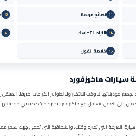
نصائح مهمة
م
12
11
التزامنا تجاهك
ل
+
14
خلاصة القول
15
ة سيارات ماكيزفورد
جميع موديلاتها لا وقت للانتظار ولا لطوابير الكراجات؛ فريقنا المتنقل 
 على العمل. نتعامل مع ماكيزفورد بخبرة متخصصة في موديلاتها و
سيارة: السرعة التي تحترم وقتك، والشفافية التي تحمي جيبك بسعر معل