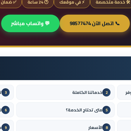
🛠️ خدمة متخصصة
⚡ في موقعك
🕐 24 ساعة
✅ ضمان
📞 اتصل الآن 98577474
💬 واتساب مباشر
فر
خدماتنا الكاملة
ت
3
2
متى تحتاج الخدمة؟
ل
6
5
الأسعار
م
9
8