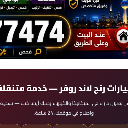
رات رنج لاند روفر — خدمة متنقل
قل بفنيين خبراء في الميكانيكا والكهرباء يصلك أينما كنت — تشخ
وإصلاح في موقعك، 24 ساعة.