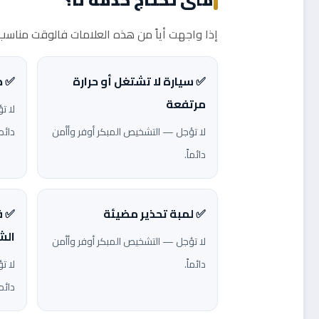
إذا واجهت أياً من هذه العلامات فالوقت مناسب ل
✅ سيارة لا تشتغل أو حرارة
✅ ص
مرتفعة
لا ت
لا تؤجل — التشخيص المبكر أوفر وأأمن
دائما
دائماً.
✅ لمبة تحذير مضيئة
✅ ف
الش
لا تؤجل — التشخيص المبكر أوفر وأأمن
دائماً.
لا ت
دائما