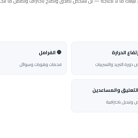
ا نبيعك ما لا تحتاجه — بل نشخّص بصدق ونصلح باحتراف ونضمن ما ننجز
ارتفاع الحرارة
🛑 الفرامل
دورة التبريد والتسريبات
فحمات وهوبات وسوائل
التعليق والمساعدين
وتبديل باحترافية