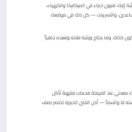
ة إليك: فنيون خبراء في الميكانيكا والكهرباء،
 والمساعدين، والتسريبات — كل ذلك في موقعك
 كذلك. وما يحتاج ورشة ننقله ونعيده جاهزاً
حك معدني عند الفرملة فحمات منتهية تأكل
 لنا واتساباً — أذن الفني الخبيرة تختصر نصف