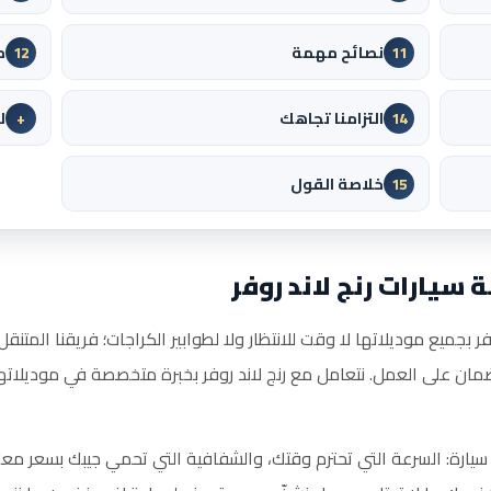
نصائح مهمة
م
12
11
التزامنا تجاهك
ل
+
14
خلاصة القول
15
سيارات رنج لاند روفر
ر بجميع موديلاتها لا وقت للانتظار ولا لطوابير الكراجات؛ فريقنا المتنق
على العمل. نتعامل مع رنج لاند روفر بخبرة متخصصة في موديلاتها
سيارة: السرعة التي تحترم وقتك، والشفافية التي تحمي جيبك بسعر معل