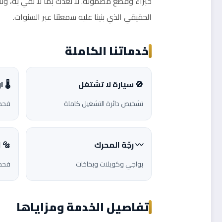
خبراء وقطع مضمونة. لا نعدك بما لا نفي به، ول
الحقيقي الذي بنينا عليه سمعتنا عبر السنوات.
خدماتنا الكاملة
🚫 سيارة لا تشتغل
🌡️ 
تشخيص دائرة التشغيل كاملة
فحص 
〰️ رجّة المحرك
🔩 
بواجي وكويلات وبخاخات
فحص 
تفاصيل الخدمة ومزاياها