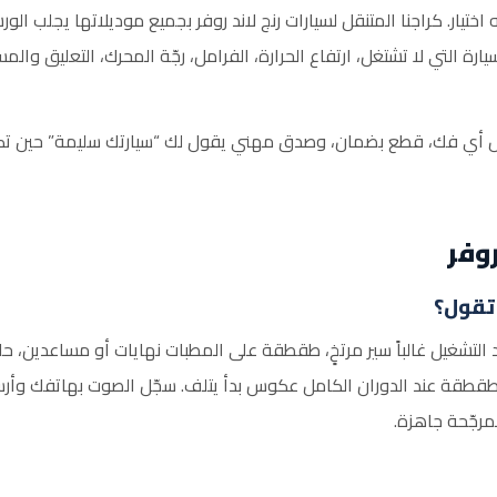
تيار. كراجنا المتنقل لسيارات رنج لاند روفر بجميع موديلاتها يجلب الورش
لسيارة التي لا تشتغل، ارتفاع الحرارة، الفرامل، رجّة المحرك، التعليق
قبل أي فك، قطع بضمان، وصدق مهني يقول لك “سيارتك سليمة” حين تكون
وفر
 تقول؟
 التشغيل غالباً سير مرتخٍ، طقطقة على المطبات نهايات أو مساعدين، 
طقطقة عند الدوران الكامل عكوس بدأ يتلف. سجّل الصوت بهاتفك وأرسله
رجّحة جاهزة.