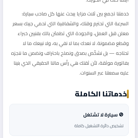
خدمتنا تجمع بين ثلاث مزايا يبحث عنها كل صاحب سيارة:
السرعة التي تحترم وقتك، والشفافية التي تحمي جيبك بسعر
معلن قبل العمل، والجودة التي تطمئن بالك بفنيين خبراء
وقطع مضمونة. لا نعدك بما لا نفي به، ولا نبيعك ما لا
تحتاجه — بل نشخّص بصدق ونصلح باحتراف ونضمن ما ننجزه
بفاتورة موثقة، لأن ثقتك هي رأس مالنا الحقيقي الذي بنينا
عليه سمعتنا عبر السنوات.
خدماتنا الكاملة
🚫 سيارة لا تشتغل
تشخيص دائرة التشغيل كاملة