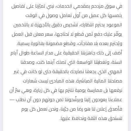
في سوق مزدحم بمقدمي الخدمات، نبني تميّزنا على تفاصيل
يلمسها كل عميل من أول تعامل: وصول في الوقت
الموعود يحترم انتظارك، تشخيص دقيق بالأجهزة لا بالتخمين
يوفّر عليك دفع ثمن قطع لا تحتاجها، سعر معلن قبل العمل
ويُحترم بعده بلا مفاجآت، وقطع مضمونة بفاتورة رسمية.
أضف إلى ذلك جاهزيتنا الحقيقية على مدار الساعة طوال أيام
السنة، وتغطيتنا الواسعة التي تصلك أينما كنت، وصدقنا
المهني الذي يجعلنا نصارحك بالحقيقة حتى لو كانت في غير
مصلحتنا المالية المباشرة. هذه المبادئ ليست شعارات
نرفعها بل ممارسة يومية نلتزم بها في كل زيارة، وهي سرّ أن
عملاءنا يعودون إلينا ويرشّحوننا لمن حولهم دون أن نطلب —
فأصدق إعلان لنا هو رضا من جرّبنا، ونحن نعمل كل يوم
لنستحق هذه الثقة ونحافظ عليها.