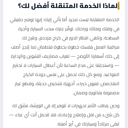
لماذا الخدمة المتنقلة أفضل لك؟
الخدمة المتنقلة ليست مجرد أننا نأتي إليك؛ إنها توفير حقيقي
في وقتك ومالك وراحتك. توفّر عليك سحب السيارة وأجرة
السطحة، وتلغي انتظار الدور في كراج مزدحم، وتتيح لك
مراقبة العمل بنفسك خطوة بخطوة فتطمئن لما يُنجز. أضف
إلى ذلك أسعارنا الأوضح — لغياب مصاريف التشوين والإدارة
— واستجابتنا على مدار الساعة لأن أعطال السيارات لا تحترم
المواعيد. ومع كل ذلك تحصل على نفس جودة الكراج
المتخصص: فنيون خبراء، أجهزة تشخيص حديثة، وقطع غيار
مضمونة بفاتورة وضمان.
وحين يتطلب الأمر تجهيزات لا تتوفر إلا في الورشة، ننسّق لك
كل شيء من نقل وإصلاح وإعادة، فلا تتحمل أنت أي عناء —
تبقى مرتاحاً وسيارتك في أيدٍ أمينة.