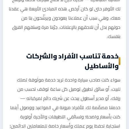
لك الأوفر حتى لو كان أرخص. هذه المبادئ الأربعة هي عقدنا
معك، وهي سبب أن عملاءنا يعودون ويرشّحون بنا من
حولهم بدل أن نلاحقهم بالإعلانات. جرّبنا مرة وستفهم الفرق
بنفسك.
خدمة تناسب الأفراد والشركات
والأساطيل
سواء كنت صاحب سيارة واحدة تريد خدمة موثوقة تصلك
للبيت، أو سائق تطبيق توصيل كل ساعة توقف تحسب من
رزقك، أو مدير أسطول يبحث عن شريك دائم لمركباته —
خدمتنا مصمّمة لك. للأفراد مرونة في المواعيد ووصول أينما
كنت بأسعار واضحة؛ ولسائقي التطبيقات والأجرة أولوية
استجابة تحفظ يوم عملك وأسعار خاصة للمتعاملين الدائمين؛