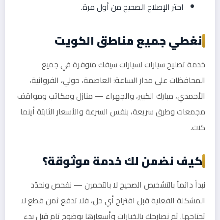
اختر الإصلاح الصحيح من أول مرة.
نغطي جميع مناطق الكويت
خدمة تصليح سيارات لسيارات سيفك متوفرة في جميع
المحافظات على مدار الساعة: العاصمة، حولي، الفروانية،
الأحمدي، مبارك الكبير، والجهراء — منازل ومكاتب ومواقف
مجمعات وطرق سريعة، بنفس السرعة والأسعار الثابتة أينما
كنت.
كيف نضمن لك خدمة موثوقة؟
نبدأ دائماً بالتشخيص الصحيح لا بالتخمين — نفحص ونحدّد
المشكلة الفعلية قبل اقتراح أي حل، فلا تدفع ثمن قطع لا
تحتاجها. ثم نصارحك بالخيارات وأسعارها بوضوح تام قبل بدء