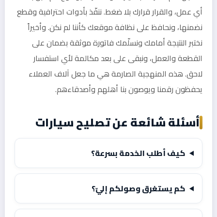
أي عمل، والقرار قرارك بلا ضغط. ننفّذ بأدوات احترافية وقطع
نضمنها، ونحافظ على نظافة موقعك كأننا لم نكن. وأخيراً
نختبر النتيجة أمامك ونسلّمك فاتورة موثقة بضمان على
القطعة والعمل، ونبقى على بعد مكالمة لأي استفسار
لاحق. هذه المنهجية الصارمة هي ما جعل آلاف العملاء
يحفظون رقمنا ويوصون بنا أهلهم وأصدقاءهم.
أسئلة شائعة عن تصليح سيارات
كيف أطلب الخدمة بسرعة؟
كم يستغرق وصولكم إليّ؟