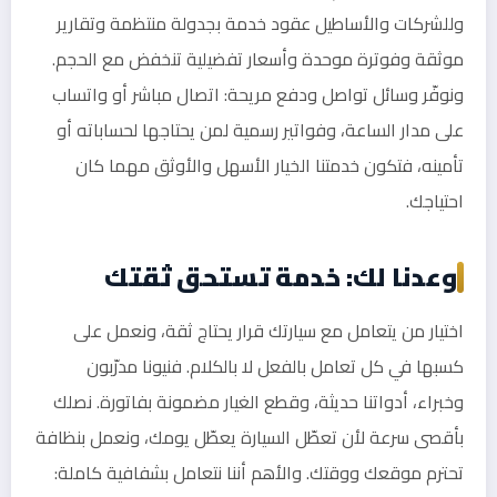
وللشركات والأساطيل عقود خدمة بجدولة منتظمة وتقارير
موثقة وفوترة موحدة وأسعار تفضيلية تنخفض مع الحجم.
ونوفّر وسائل تواصل ودفع مريحة: اتصال مباشر أو واتساب
على مدار الساعة، وفواتير رسمية لمن يحتاجها لحساباته أو
تأمينه، فتكون خدمتنا الخيار الأسهل والأوثق مهما كان
احتياجك.
وعدنا لك: خدمة تستحق ثقتك
اختيار من يتعامل مع سيارتك قرار يحتاج ثقة، ونعمل على
كسبها في كل تعامل بالفعل لا بالكلام. فنيونا مدرّبون
وخبراء، أدواتنا حديثة، وقطع الغيار مضمونة بفاتورة. نصلك
بأقصى سرعة لأن تعطّل السيارة يعطّل يومك، ونعمل بنظافة
تحترم موقعك ووقتك. والأهم أننا نتعامل بشفافية كاملة: