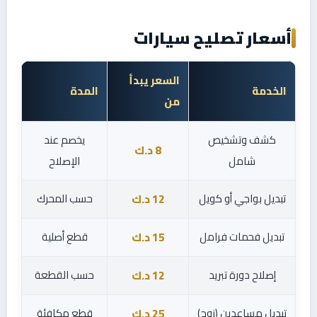
أسعار تصليح سيارات
السعر يبدأ
الخدمة
المدة
من
كشف وتشخيص
يخصم عند
8 د.ك
شامل
الإصلاح
تبديل بواجي أو كويل
حسب المحرك
12 د.ك
تبديل فحمات فرامل
قطع أصلية
15 د.ك
إصلاح دورة تبريد
حسب القطعة
12 د.ك
تبديل مساعدين (زوج)
قطع مكافئة
25 د.ك