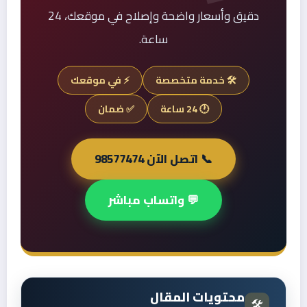
دقيق وأسعار واضحة وإصلاح في موقعك، 24
ساعة.
🛠️ خدمة متخصصة
⚡ في موقعك
🕐 24 ساعة
✅ ضمان
📞 اتصل الآن 98577474
💬 واتساب مباشر
محتويات المقال
🛠️