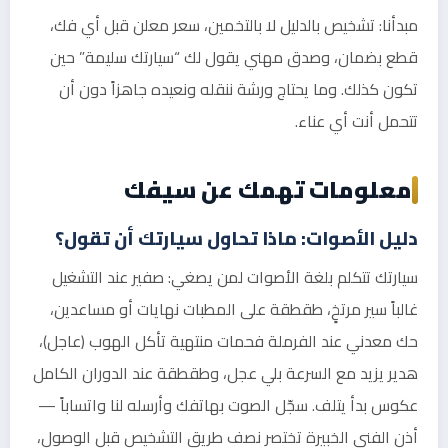
مبدأنا: تشخيص بالدليل لا بالتخمين، سعر معلن قبل أي فك،
قطع بضمان، وصدق مهني يقول لك “سيارتك سليمة” حين
تكون كذلك. وما يحتاج ورشة ننقله ونعيده جاهزاً دون أن
تتحمل أنت أي عناء.
معلومات تهمك عن سيفك
دليل الأصوات: ماذا تحاول سيارتك أن تقول؟
سيارتك تتكلم بلغة الأصوات لمن يصغي: صفير عند التشغيل
غالباً سير مرتخٍ، طقطقة على المطبات نهايات أو مساعدين،
حك معدني عند الفرملة فحمات منتهية تأكل الهوب (عاجل)،
هدير يزيد مع السرعة بلي عجل، وطقطقة عند الدوران الكامل
عكوس بدأ يتلف. سجّل الصوت بهاتفك وأرسله لنا واتساباً —
أذن الفني الخبيرة تختصر نصف طريق التشخيص قبل الوصول،