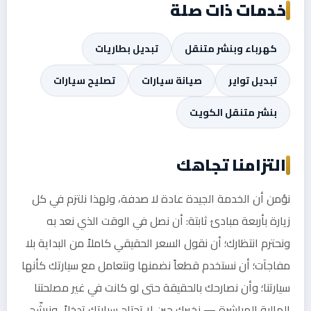
خدمات ذات صلة
كهرباء وبنشر متنقل
تبديل بطاريات
تبديل تواير
صيانة سيارات
تصليح سيارات
بنشر متنقل الكويت
التزامنا تجاهك
نؤمن أن الخدمة الجيدة عادة لا صدفة، ولهذا نلتزم في كل
زيارة بأربعة مبادئ ثابتة: أن نصل في الوقت الذي نعد به
ونحترم انتظارك؛ أن نقول السعر الحقيقي كاملاً من البداية بلا
مفاجآت؛ أن نستخدم قطعاً نضمنها ونتعامل مع سيارتك كأنها
سيارتنا؛ وأن نصارحك بالحقيقة حتى لو كانت في غير مصلحتنا
المالية المباشرة — نخبرك حين لا تحتاج سيارتك تدخلاً، ونرشّح