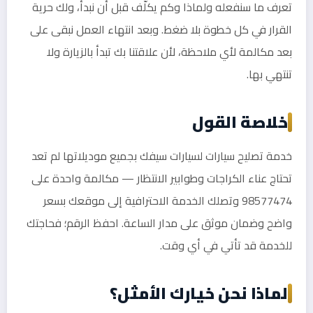
تعرف ما سنفعله ولماذا وكم يكلّف قبل أن نبدأ، ولك حرية
القرار في كل خطوة بلا ضغط. وبعد انتهاء العمل نبقى على
بعد مكالمة لأي ملاحظة، لأن علاقتنا بك تبدأ بالزيارة ولا
تنتهي بها.
خلاصة القول
خدمة تصليح سيارات لسيارات سيفك بجميع موديلاتها لم تعد
تحتاج عناء الكراجات وطوابير الانتظار — مكالمة واحدة على
98577474 وتصلك الخدمة الاحترافية إلى موقعك بسعر
واضح وضمان موثق على مدار الساعة. احفظ الرقم؛ فحاجتك
للخدمة قد تأتي في أي وقت.
لماذا نحن خيارك الأمثل؟