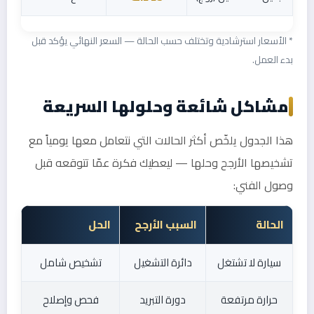
* الأسعار استرشادية وتختلف حسب الحالة — السعر النهائي يؤكد قبل
بدء العمل.
مشاكل شائعة وحلولها السريعة
هذا الجدول يلخّص أكثر الحالات التي نتعامل معها يومياً مع
تشخيصها الأرجح وحلها — ليعطيك فكرة عمّا تتوقعه قبل
وصول الفني:
الحالة
السبب الأرجح
الحل
سيارة لا تشتغل
دائرة التشغيل
تشخيص شامل
حرارة مرتفعة
دورة التبريد
فحص وإصلاح