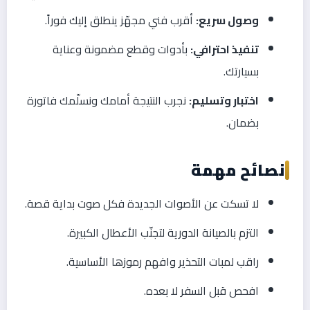
وصول سريع:
أقرب فني مجهّز ينطلق إليك فوراً.
تنفيذ احترافي:
بأدوات وقطع مضمونة وعناية
بسيارتك.
اختبار وتسليم:
نجرب النتيجة أمامك ونسلّمك فاتورة
بضمان.
نصائح مهمة
لا تسكت عن الأصوات الجديدة فكل صوت بداية قصة.
التزم بالصيانة الدورية لتجنّب الأعطال الكبيرة.
راقب لمبات التحذير وافهم رموزها الأساسية.
افحص قبل السفر لا بعده.