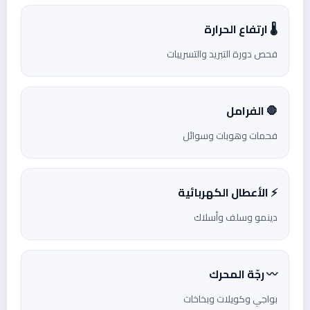
🌡️ ارتفاع الحرارة
فحص دورة التبريد والتسريبات
🛑 الفرامل
فحمات وهوبات وسوائل
⚡ الأعطال الكهربائية
دينمو وسلف وأسلاك
〰️ رجّة المحرك
بواجي وكويلات وبخاخات