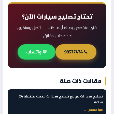
تحتاج تصليح سيارات الآن؟
فني متخصص يصلك أينما كنت — اتصل وسنكون
عندك خلال دقائق.
📞 98577474
💬 واتساب
مقالات ذات صلة
تصليح سيارات موقع تصليح سيارات خدمة متنقلة 24
ساعة
اقرأ المقال ←