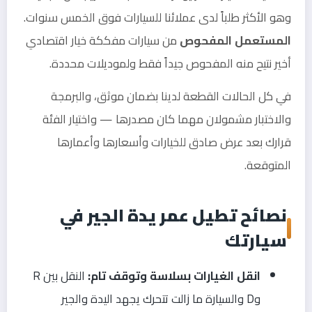
وهو الأكثر طلباً لدى عملائنا للسيارات فوق الخمس سنوات.
المستعمل المفحوص
من سيارات مفككة خيار اقتصادي
أخير نتيح منه المفحوص جيداً فقط ولموديلات محددة.
في كل الحالات القطعة لدينا بضمان موثق، والبرمجة
والاختبار مشمولان مهما كان مصدرها — واختيار الفئة
قرارك بعد عرض صادق للخيارات وأسعارها وأعمارها
المتوقعة.
نصائح تطيل عمر يدة الجير في
سيارتك
انقل الغيارات بسلاسة وتوقف تام:
النقل بين R
وD والسيارة ما زالت تتحرك يجهد اليدة والجير