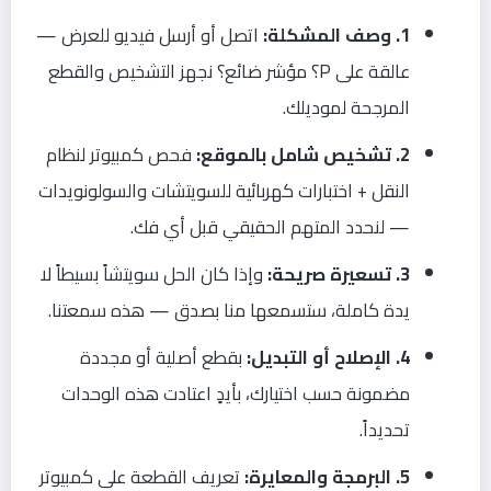
1. وصف المشكلة:
اتصل أو أرسل فيديو للعرض —
عالقة على P؟ مؤشر ضائع؟ نجهز التشخيص والقطع
المرجحة لموديلك.
2. تشخيص شامل بالموقع:
فحص كمبيوتر لنظام
النقل + اختبارات كهربائية للسويتشات والسولونويدات
— لنحدد المتهم الحقيقي قبل أي فك.
3. تسعيرة صريحة:
وإذا كان الحل سويتشاً بسيطاً لا
يدة كاملة، ستسمعها منا بصدق — هذه سمعتنا.
4. الإصلاح أو التبديل:
بقطع أصلية أو مجددة
مضمونة حسب اختيارك، بأيدٍ اعتادت هذه الوحدات
تحديداً.
5. البرمجة والمعايرة:
تعريف القطعة على كمبيوتر