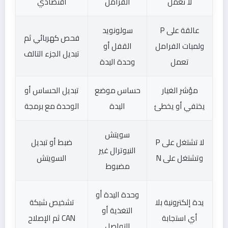
لا تعمل
الفرامل
اقتصادي
عالقة على P
سولونويد
فحص كهربائي ثم
ولمبات الفرامل
القفل أو
تبديل الجزء التالف
تعمل
وحدة اليدة
مؤشر الغيار
حساس موضع
تبديل الحساس أو
يختفي أو يخطئ
اليدة
الوحدة مع برمجة
سويتش
لا تشتغل على P
ضبط أو تبديل
النيوترال غير
وتشتغل على N
السويتش
مضبوط
وحدة اليدة أو
يدة إلكترونية بلا
تشخيص شبكة
التغذية أو
أي استجابة
CAN ثم الإصلاح
التواصل