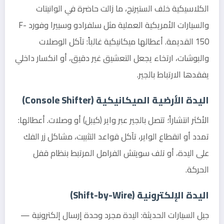
الكلاسيكية خلف الستيرنج، ما زالت حاضرة في الوانيتات
والسيارات الأمريكية العملية مثل سلفرادو وسييرا وفورد F-
150 القديمة. أعطالها ميكانيكية غالباً: تآكل الوصلات
والبوشات، ارتخاء يجعل التعشيق غير دقيق، أو انكسار داخلي
يفقدها الارتباط بالجير.
اليدة الأرضية الميكانيكية (Console Shifter)
الأكثر انتشاراً؛ تتصل بالجير عبر واير (كيبل) أو وصلات. أعطالها:
تمدد أو انقطاع الواير، تآكل قواعد التثبيت، مشاكل زر الفك
على اليدة، أو تلف سويتش الفرامل المرتبط بنظام قفل
الحركة.
اليدة الإلكترونية (Shift-by-Wire)
جيل السيارات الحديثة: اليدة مجرد وحدة إرسال إلكترونية —