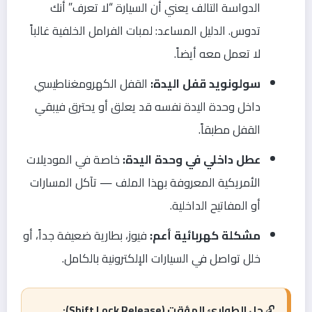
الدواسة التالف يعني أن السيارة “لا تعرف” أنك
تدوس. الدليل المساعد: لمبات الفرامل الخلفية غالباً
لا تعمل معه أيضاً.
سولونويد قفل اليدة:
القفل الكهرومغناطيسي
داخل وحدة اليدة نفسه قد يعلق أو يحترق فيبقي
القفل مطبقاً.
عطل داخلي في وحدة اليدة:
خاصة في الموديلات
الأمريكية المعروفة بهذا الملف — تآكل المسارات
أو المفاتيح الداخلية.
مشكلة كهربائية أعم:
فيوز، بطارية ضعيفة جداً، أو
خلل تواصل في السيارات الإلكترونية بالكامل.
🔓
حل الطوارئ المؤقت (Shift Lock Release):