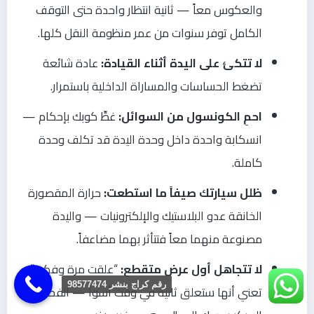
والعكوس معاً — ثانية انتظار واحدة حتى التوقف
الكامل توفر سنوات من عمر منظومة النقل كلها.
لا تتكئ على اليدة أثناء القيادة:
عادة شائعة
تضغط الحساسات والمساراة الداخلية باستمرار.
احمِ الكونسول من السوائل:
غطِّ كوبك بإحكام —
انسكابة واحدة داخل وحدة اليدة قد تكلف وحدة
كاملة.
ظلل سيارتك صيفاً ما استطعت:
حرارة المقصورة
الخانقة عدو البلاستيك والإلكترونيات — واليدة
مصنوعة منهما معاً فتتأثر بهما مضاعفاً.
لا تتجاهل أول عرض متقطع:
“علقت مرة وفكت”
رقم كراج بنشر 98577474
تعني أنها ستعلق ثانية في وقت أسوأ — الفحص