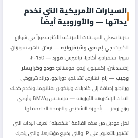
السيارات الأمريكية التي نخدم
يداتها — والأوروبية أيضاً
خبرتنا تغطي الموديلات الأمريكية الأكثر حضوراً في شوارع
الكويت:
جي إم سي وشيفروليه
— يوكن، تاهو، سوبربان،
سييرا، سلفرادو، أكاديا، ترافيرس؛
فورد
— F-150،
إكسبدشن، إكسبلورر، إيدج، موستانج؛
دودج وكرايسلر
وجيب
— رام، تشارجر، تشالنجر، دورانجو، جراند شيروكي
ورانجلر؛ إضافة إلى كاديلاك ولينكولن بفئاتهما. ونخدم كذلك
اليدات الإلكترونية الأوروبية — مرسيدس وBMW وأودي
ورنج روفر — بأجهزة التشخيص والبرمجة الداعمة لها.
لكل موديل من هذه القائمة “شخصيته”: نعرف اليدات التي
تشتهر بالتعليق على P، والتي يضيع مؤشرها، والتي يتحرك