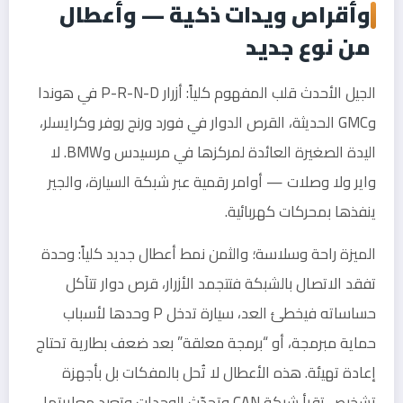
وأقراص ويدات ذكية — وأعطال
من نوع جديد
الجيل الأحدث قلب المفهوم كلياً: أزرار P-R-N-D في هوندا
وGMC الحديثة، القرص الدوار في فورد ورنج روفر وكرايسلر،
اليدة الصغيرة العائدة لمركزها في مرسيدس وBMW. لا
واير ولا وصلات — أوامر رقمية عبر شبكة السيارة، والجير
ينفذها بمحركات كهربائية.
الميزة راحة وسلاسة؛ والثمن نمط أعطال جديد كلياً: وحدة
تفقد الاتصال بالشبكة فتتجمد الأزرار، قرص دوار تتآكل
حساساته فيخطئ العد، سيارة تدخل P وحدها لأسباب
حماية مبرمجة، أو “برمجة معلقة” بعد ضعف بطارية تحتاج
إعادة تهيئة. هذه الأعطال لا تُحل بالمفكات بل بأجهزة
تشخيص تقرأ شبكة CAN وتحدّث الوحدات وتعيد معايرتها