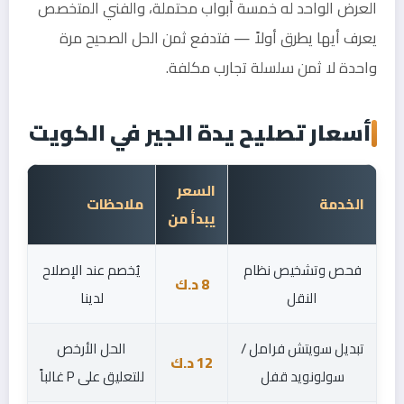
العرض الواحد له خمسة أبواب محتملة، والفني المتخصص
يعرف أيها يطرق أولاً — فتدفع ثمن الحل الصحيح مرة
واحدة لا ثمن سلسلة تجارب مكلفة.
أسعار تصليح يدة الجير في الكويت
السعر
الخدمة
ملاحظات
يبدأ من
فحص وتشخيص نظام
يُخصم عند الإصلاح
8 د.ك
النقل
لدينا
تبديل سويتش فرامل /
الحل الأرخص
12 د.ك
سولونويد قفل
للتعليق على P غالباً