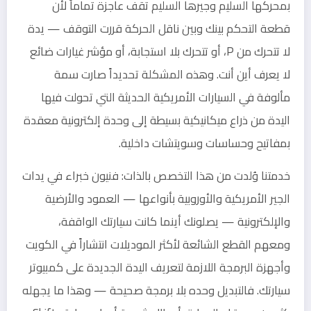
بمحركها السليم وجيرها السليم تقف عاجزة تماماً لأن
قطعة التحكم بينك وبين ناقل الحركة قررت التوقف — يدة
لا تتحرك من P، أو تتحرك بلا استجابة، أو مؤشر غيارات ضائع
لا يعرف أين أنت. وهذه المشكلة تحديداً صارت سمة
مألوفة في السيارات الأمريكية الحديثة التي تحولت فيها
اليدة من ذراع ميكانيكية بسيطة إلى وحدة إلكترونية معقدة
بمفاتيح وحساسات وسويتشات داخلية.
خدمتنا وُلدت من هذا التخصص بالذات: فنيون خبراء في يدات
الجير الأمريكية والأوروبية بأنواعها — العمود والأرضية
والإلكترونية — يصلونك أينما كانت سيارتك الواقفة،
ومعهم القطع الشائعة لأكثر الموديلات انتشاراً في الكويت
وأجهزة البرمجة اللازمة لتعريف اليدة الجديدة على كمبيوتر
سيارتك. فالتبديل وحده بلا برمجة صحيحة — وهذا ما يجهله