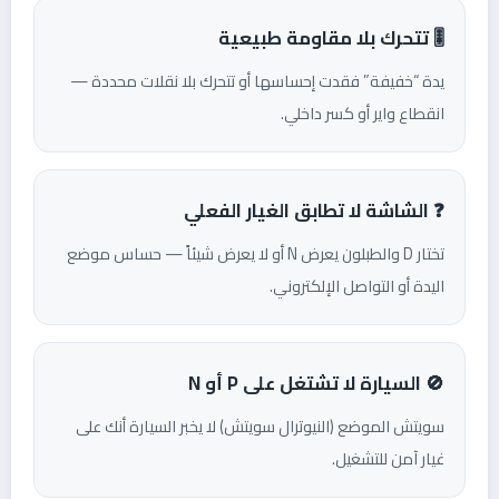
🎚️ تتحرك بلا مقاومة طبيعية
يدة “خفيفة” فقدت إحساسها أو تتحرك بلا نقلات محددة —
انقطاع واير أو كسر داخلي.
❓ الشاشة لا تطابق الغيار الفعلي
تختار D والطبلون يعرض N أو لا يعرض شيئاً — حساس موضع
اليدة أو التواصل الإلكتروني.
🚫 السيارة لا تشتغل على P أو N
سويتش الموضع (النيوترال سويتش) لا يخبر السيارة أنك على
غيار آمن للتشغيل.