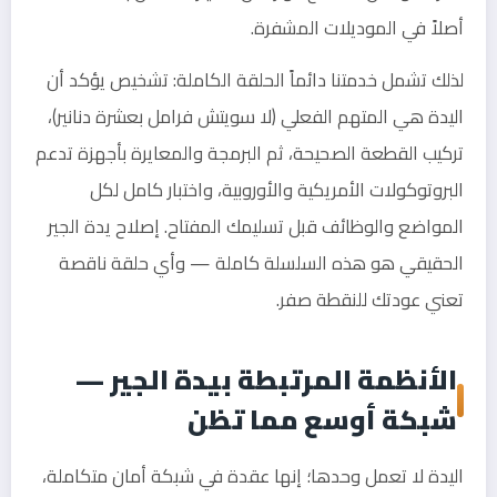
أصلاً في الموديلات المشفرة.
لذلك تشمل خدمتنا دائماً الحلقة الكاملة: تشخيص يؤكد أن
اليدة هي المتهم الفعلي (لا سويتش فرامل بعشرة دنانير)،
تركيب القطعة الصحيحة، ثم البرمجة والمعايرة بأجهزة تدعم
البروتوكولات الأمريكية والأوروبية، واختبار كامل لكل
المواضع والوظائف قبل تسليمك المفتاح. إصلاح يدة الجير
الحقيقي هو هذه السلسلة كاملة — وأي حلقة ناقصة
تعني عودتك للنقطة صفر.
الأنظمة المرتبطة بيدة الجير —
شبكة أوسع مما تظن
اليدة لا تعمل وحدها؛ إنها عقدة في شبكة أمان متكاملة،