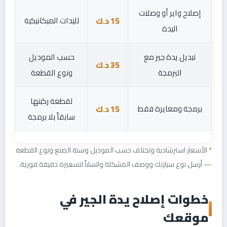
إصلاح واير أو وصلات
15 د.ك
لليدات الميكانيكية
اليدة
تبديل يدة جير مع
حسب الموديل
35 د.ك
البرمجة
ونوع القطعة
لقطعة ركبتها
برمجة ومعايرة فقط
15 د.ك
سابقاً بلا برمجة
* الأسعار استرشادية وتختلف حسب الموديل وسنة الصنع ونوع القطعة
— أرسل نوع سيارتك ووصف المشكلة واتساباً لتسعيرة دقيقة فورية.
خطوات إصلاح يدة الجير في
موقعك