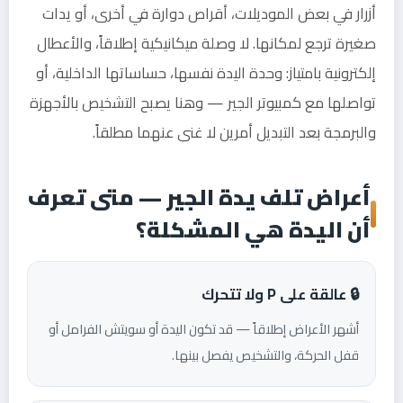
أزرار في بعض الموديلات، أقراص دوارة في أخرى، أو يدات
صغيرة ترجع لمكانها. لا وصلة ميكانيكية إطلاقاً، والأعطال
إلكترونية بامتياز: وحدة اليدة نفسها، حساساتها الداخلية، أو
تواصلها مع كمبيوتر الجير — وهنا يصبح التشخيص بالأجهزة
والبرمجة بعد التبديل أمرين لا غنى عنهما مطلقاً.
أعراض تلف يدة الجير — متى تعرف
أن اليدة هي المشكلة؟
🔒 عالقة على P ولا تتحرك
أشهر الأعراض إطلاقاً — قد تكون اليدة أو سويتش الفرامل أو
قفل الحركة، والتشخيص يفصل بينها.