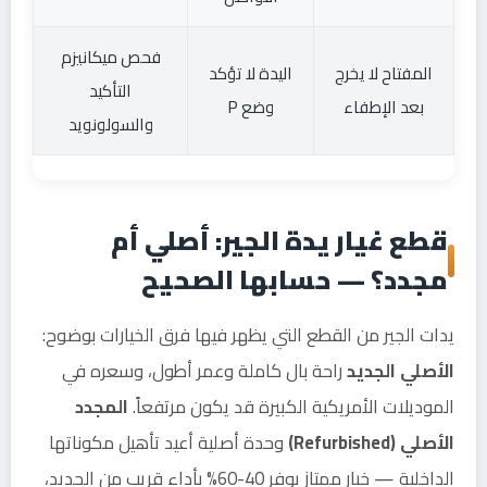
فحص ميكانيزم
المفتاح لا يخرج
اليدة لا تؤكد
التأكيد
بعد الإطفاء
وضع P
والسولونويد
قطع غيار يدة الجير: أصلي أم
مجدد؟ — حسابها الصحيح
يدات الجير من القطع التي يظهر فيها فرق الخيارات بوضوح:
الأصلي الجديد
راحة بال كاملة وعمر أطول، وسعره في
الموديلات الأمريكية الكبيرة قد يكون مرتفعاً.
المجدد
الأصلي (Refurbished)
وحدة أصلية أعيد تأهيل مكوناتها
الداخلية — خيار ممتاز يوفر 40-60% بأداء قريب من الجديد،