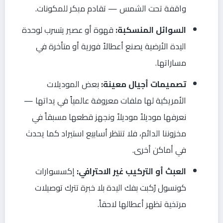
واقفة تحت الشمس — تقادم مبكر للمكونات.
السوائل المنسكبة:
قهوة أو عصير يتسرب لوحدة
اليدة الأرضية يصنع أعطالاً فورية أو متأخرة في
مساراتها.
تصميمات أجيال معينة:
بعض الموديلات
الأمريكية لها ملفات معروفة عالمياً في يداتها —
نعرفها موديلاً موديلاً ونجهز قطعها مسبقاً في
مخزوننا الدائم، فلا تنتظر أسابيع استيراد كما يحدث
في أماكن أخرى.
العبث أو التركيب غير الاحترافي:
إكسسوارات
كونسول رُكبت بفك اليدة بلا خبرة تترك توصيلات
مرتخية تظهر أعطالها لاحقاً.