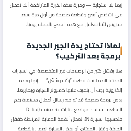
زرها بلا استجابة — وميزة هذه الخبرة المتراكمة أنك تحصل
على تشخيص أسرع وقطعة صحيحة من أول مرة بسعر
مدروس لأننا نتعامل مع هذه القطع بالجملة يومياً.
لماذا تحتاج يدة الجير الجديدة
برمجة بعد التركيب؟
هنا يفشل كثير من الإصلاحات غير المتخصصة: في السيارات
الحديثة اليدة ليست قطعة “ركّب وشغّل” — إنها وحدة
إلكترونية يجب أن يتعرف عليها كمبيوتر السيارة ويعايرها.
بدون برمجة صحيحة قد تواجه: رسائل أعطال مستمرة رغم
القطعة الجديدة، مواضع غيارات غير دقيقة (تختار D
فتحسبها السيارة N)، تعطل أنظمة الحماية المرتبطة كقفل
الحركة وقفل المفتاح، أو رفض السيارة العمل بالقطعة