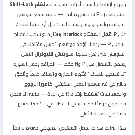
وفهم ارتباطاتها يفسر أعراضاً تبدو غريبة:
نظام Shift-Lock
يمنع مغادرة P بلا دوس فرامل — حلقة تجمع سويتش
الدواسة والسولونويد ووحدة اليدة؛ خلل أي منها يقفلك
على P.
قفل المفتاح Key Interlock
يمنع سحب المفتاح
إلا على P — يدة لا تؤكد موضعها تحبس مفتاحك في
السويتش حتى يُحل سببها.
سويتش النيوترال الآمن
يسمح بالتشغيل على P وN فقط — انحرافه يجعل السيارة
“لا تستجيب للسلف” فتُتهم البطارية والسلف ظلماً وتُنفق
دنانير في غير موضع العطل الحقيقي.
كاميرا الرجوع
والحساسات
تستيقظ بإشارة R من اليدة — كاميرا لا تعمل
قد تكون عرضاً ليدة لا ترسل، لا عطلاً في الكاميرا نفسها
كما يُظن للوهلة الأولى.
هذا الترابط هو ما يجعل التشخيص المنهجي ضرورة لا ترفاً: