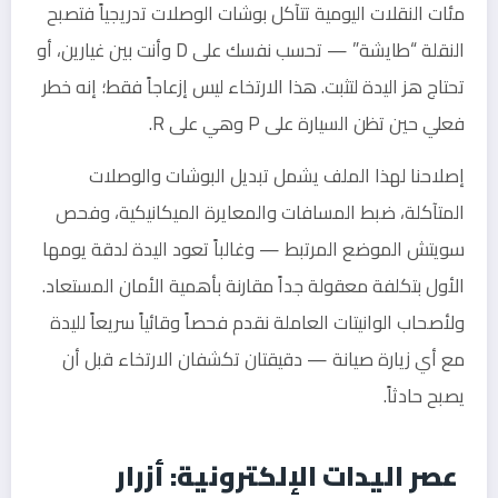
مئات النقلات اليومية تتآكل بوشات الوصلات تدريجياً فتصبح
النقلة “طايشة” — تحسب نفسك على D وأنت بين غيارين، أو
تحتاج هز اليدة لتثبت. هذا الارتخاء ليس إزعاجاً فقط؛ إنه خطر
فعلي حين تظن السيارة على P وهي على R.
إصلاحنا لهذا الملف يشمل تبديل البوشات والوصلات
المتآكلة، ضبط المسافات والمعايرة الميكانيكية، وفحص
سويتش الموضع المرتبط — وغالباً تعود اليدة لدقة يومها
الأول بتكلفة معقولة جداً مقارنة بأهمية الأمان المستعاد.
ولأصحاب الوانيتات العاملة نقدم فحصاً وقائياً سريعاً لليدة
مع أي زيارة صيانة — دقيقتان تكشفان الارتخاء قبل أن
يصبح حادثاً.
عصر اليدات الإلكترونية: أزرار