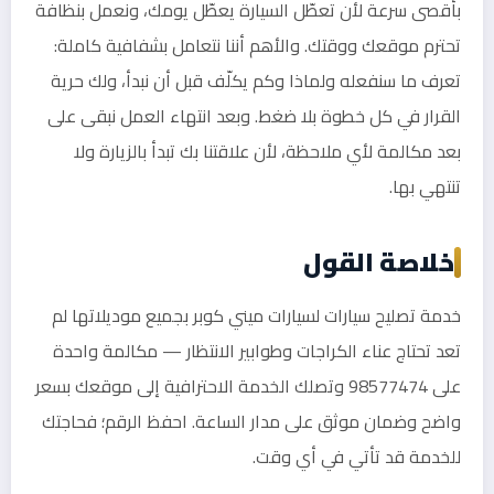
بأقصى سرعة لأن تعطّل السيارة يعطّل يومك، ونعمل بنظافة
تحترم موقعك ووقتك. والأهم أننا نتعامل بشفافية كاملة:
تعرف ما سنفعله ولماذا وكم يكلّف قبل أن نبدأ، ولك حرية
القرار في كل خطوة بلا ضغط. وبعد انتهاء العمل نبقى على
بعد مكالمة لأي ملاحظة، لأن علاقتنا بك تبدأ بالزيارة ولا
تنتهي بها.
خلاصة القول
خدمة تصليح سيارات لسيارات ميني كوبر بجميع موديلاتها لم
تعد تحتاج عناء الكراجات وطوابير الانتظار — مكالمة واحدة
على 98577474 وتصلك الخدمة الاحترافية إلى موقعك بسعر
واضح وضمان موثق على مدار الساعة. احفظ الرقم؛ فحاجتك
للخدمة قد تأتي في أي وقت.