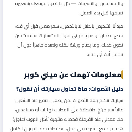
والمساعدين، والتسريبات — كل ذلك في موقعك بتسعيرة
تعرفها قبل بدء العمل.
مبدأنا: تشخيص بالدليل لا بالتخمين، سعر معلن قبل أي فك،
قطع بضمان، وصدق مهني يقول لك “سيارتك سليمة” حين
تكون كذلك. وما يحتاج ورشة ننقله ونعيده جاهزاً دون أن
تتحمل أنت أي عناء.
معلومات تهمك عن ميني كوبر
دليل الأصوات: ماذا تحاول سيارتك أن تقول؟
سيارتك تتكلم بلغة الأصوات لمن يصغي: صفير عند التشغيل
غالباً سير مرتخٍ، طقطقة على المطبات نهايات أو مساعدين،
حك معدني عند الفرملة فحمات منتهية تأكل الهوب (عاجل)،
هدير يزيد مع السرعة بلي عجل، وطقطقة عند الدوران الكامل