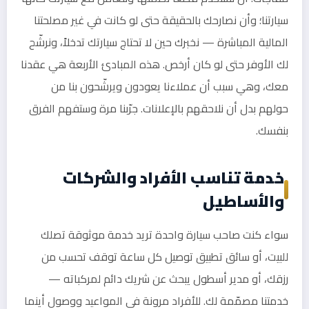
سيارتنا؛ وأن نصارحك بالحقيقة حتى لو كانت في غير مصلحتنا
المالية المباشرة — نخبرك حين لا تحتاج سيارتك تدخلاً، ونرشّح
لك الأوفر حتى لو كان أرخص. هذه المبادئ الأربعة هي عقدنا
معك، وهي سبب أن عملاءنا يعودون ويرشّحون بنا من
حولهم بدل أن نلاحقهم بالإعلانات. جرّبنا مرة وستفهم الفرق
بنفسك.
خدمة تناسب الأفراد والشركات
والأساطيل
سواء كنت صاحب سيارة واحدة تريد خدمة موثوقة تصلك
للبيت، أو سائق تطبيق توصيل كل ساعة توقف تحسب من
رزقك، أو مدير أسطول يبحث عن شريك دائم لمركباته —
خدمتنا مصمّمة لك. للأفراد مرونة في المواعيد ووصول أينما