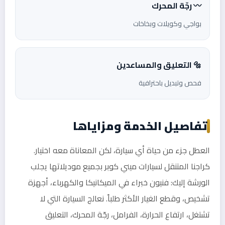
〰️ رجّة المحرك
بواجي وكويلات وبخاخات
🔩 التعليق والمساعدين
فحص وتبديل باحترافية
تفاصيل الخدمة ومزاياها
العطل جزء من حياة أي سيارة، لكن المعاناة معه اختيار.
كراجنا المتنقل لسيارات ميني كوبر بجميع موديلاتها يجلب
الورشة إليك: فنيون خبراء في الميكانيكا والكهرباء، أجهزة
تشخيص، وقطع الغيار الأكثر طلباً. نعالج السيارة التي لا
تشتغل، ارتفاع الحرارة، الفرامل، رجّة المحرك، التعليق