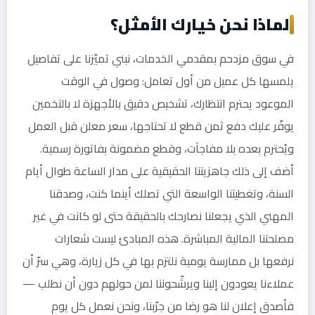
لماذا نحن خيارك الأمثل؟
في سوق مزدحم بمقدمي الخدمات، نبني تميّزنا على تفاصيل
يلمسها كل عميل من أول تعامل: وصول في الوقت
الموعود يحترم انتظارك، تشخيص دقيق بالأجهزة لا بالتخمين
يوفّر عليك دفع ثمن قطع لا تحتاجها، سعر معلن قبل العمل
ويُحترم بعده بلا مفاجآت، وقطع مضمونة بفاتورة رسمية.
أضف إلى ذلك جاهزيتنا الحقيقية على مدار الساعة طوال أيام
السنة، وتغطيتنا الواسعة التي تصلك أينما كنت، وصدقنا
المهني الذي يجعلنا نصارحك بالحقيقة حتى لو كانت في غير
مصلحتنا المالية المباشرة. هذه المبادئ ليست شعارات
نرفعها بل ممارسة يومية نلتزم بها في كل زيارة، وهي سرّ أن
عملاءنا يعودون إلينا ويرشّحوننا لمن حولهم دون أن نطلب —
فأصدق إعلان لنا هو رضا من جرّبنا، ونحن نعمل كل يوم