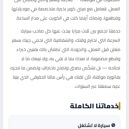
العمل. نتعامل مع ميني كوبر بخبرة متخصصة في موديلاتها
وقطعها، ونصلك أينما كنت في الكويت على مدار الساعة.
خدمتنا تجمع بين ثلاث مزايا يبحث عنها كل صاحب سيارة:
السرعة التي تحترم وقتك، والشفافية التي تحمي جيبك بسعر
معلن قبل العمل، والجودة التي تطمئن بالك بفنيين خبراء
وقطع مضمونة. لا نعدك بما لا نفي به، ولا نبيعك ما لا
تحتاجه — بل نشخّص بصدق ونصلح باحتراف ونضمن ما ننجزه
بفاتورة موثقة، لأن ثقتك هي رأس مالنا الحقيقي الذي بنينا
عليه سمعتنا عبر السنوات.
خدماتنا الكاملة
🚫 سيارة لا تشتغل