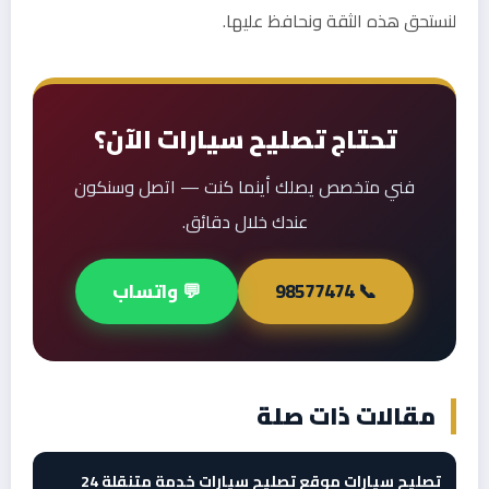
لنستحق هذه الثقة ونحافظ عليها.
تحتاج تصليح سيارات الآن؟
فني متخصص يصلك أينما كنت — اتصل وسنكون
عندك خلال دقائق.
📞 98577474
💬 واتساب
مقالات ذات صلة
تصليح سيارات موقع تصليح سيارات خدمة متنقلة 24