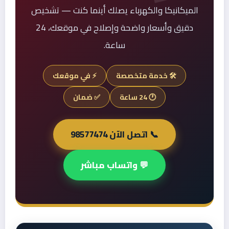
الميكانيكا والكهرباء يصلك أينما كنت — تشخيص
دقيق وأسعار واضحة وإصلاح في موقعك، 24
ساعة.
🛠️ خدمة متخصصة
⚡ في موقعك
🕐 24 ساعة
✅ ضمان
📞 اتصل الآن 98577474
💬 واتساب مباشر