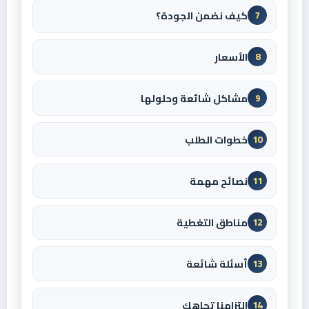
كيف نضمن الجودة؟
7
الأسعار
8
مشاكل شائعة وحلولها
9
خطوات الطلب
10
نصائح مهمة
11
مناطق التغطية
12
أسئلة شائعة
13
التزامنا تجاهك
14