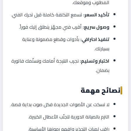
المطلوب وموقعك.
تأكيد السعر:
تسمع التكلفة كاملة قبل تحرك الفني.
وصول سريع:
أقرب فني مجهّز ينطلق إليك فوراً.
تنفيذ احترافي:
بأدوات وقطع مضمونة وعناية
بسيارتك.
اختبار وتسليم:
نجرب النتيجة أمامك ونسلّمك فاتورة
بضمان.
نصائح مهمة
لا تسكت عن الأصوات الجديدة فكل صوت بداية قصة.
التزم بالصيانة الدورية لتجنّب الأعطال الكبيرة.
راقب لمبات التحذير وافهم رموزها الأساسية.