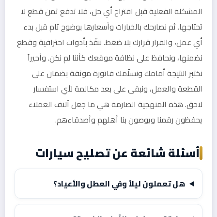
المشكلة الفعلية قبل اقتراح أي حل، فلا تدفع ثمن قطع لا
تحتاجها. ثم نصارحك بالخيارات وأسعارها بوضوح تام قبل بدء
أي عمل، والقرار قرارك بلا ضغط. ننفّذ بأدوات احترافية وقطع
نضمنها، ونحافظ على نظافة موقعك كأننا لم نكن. وأخيراً
نختبر النتيجة أمامك ونسلّمك فاتورة موثقة بضمان على
القطعة والعمل، ونبقى على بعد مكالمة لأي استفسار
لاحق. هذه المنهجية الصارمة هي ما جعل آلاف العملاء
يحفظون رقمنا ويوصون بنا أهلهم وأصدقاءهم.
أسئلة شائعة عن تصليح سيارات
هل تعملون ليلاً وفي العطل والأعياد؟