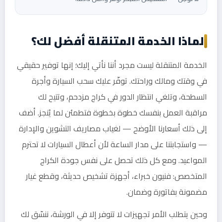
لماذا الخدمة المتنقلة أفضل لك؟
الخدمة المتنقلة ليست مجرد أننا نأتي إليك؛ إنها توفير حقيقي
في وقتك ومالك وراحتك. توفّر عليك سحب السيارة وأجرة
السطحة، وتلغي انتظار الدور في كراج مزدحم، وتتيح لك
مراقبة العمل بنفسك خطوة بخطوة فتطمئن لما يُنجز. أضف
إلى ذلك أسعارنا الأوضح — لغياب مصاريف التشوين والإدارة
— واستجابتنا على مدار الساعة لأن أعطال السيارات لا تحترم
المواعيد. ومع كل ذلك تحصل على نفس جودة الكراج
المتخصص: فنيون خبراء، أجهزة تشخيص حديثة، وقطع غيار
مضمونة بفاتورة وضمان.
وحين يتطلب الأمر تجهيزات لا تتوفر إلا في الورشة، ننسّق لك