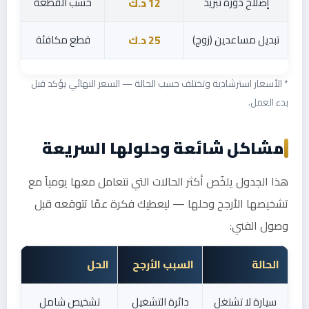
إصلاح دورة تبريد
حسب القطعة
12 د.ك
تبديل مساعدين (زوج)
قطع مكافئة
25 د.ك
* الأسعار استرشادية وتختلف حسب الحالة — السعر النهائي يؤكد قبل
بدء العمل.
مشاكل شائعة وحلولها السريعة
هذا الجدول يلخّص أكثر الحالات التي نتعامل معها يومياً مع
تشخيصها الأرجح وحلها — ليعطيك فكرة عمّا تتوقعه قبل
وصول الفني:
الحالة
السبب الأرجح
الحل
سيارة لا تشتغل
دائرة التشغيل
تشخيص شامل