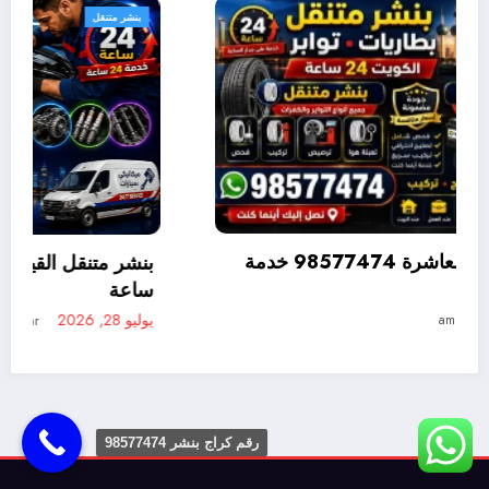
بنشر متنقل
بنشر متنقل القصور 98577474 خدمة متنقلة 24
متنقلة 24 ساعة
يوليو 28, 2026
ammar ammar
رقم كراج بنشر 98577474