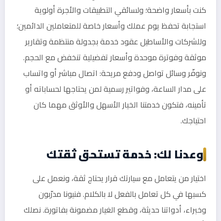
كنت بأسعار واضحة؛ ولسائقي التطبيقات والأجرة أولوية
استجابة تحفظ يوم عملك وأسعار خاصة للمتعاملين الدائمين؛
وللشركات والأساطيل عقود خدمة بجدولة منتظمة وتقارير
موثقة وفوترة موحدة وأسعار تفضيلية تنخفض مع الحجم.
ونوفّر وسائل تواصل ودفع مريحة: اتصال مباشر أو واتساب
على مدار الساعة، وفواتير رسمية لمن يحتاجها لحساباته أو
تأمينه، فتكون خدمتنا الخيار الأسهل والأوثق مهما كان
احتياجك.
وعدنا لك: خدمة تستحق ثقتك
اختيار من يتعامل مع سيارتك قرار يحتاج ثقة، ونعمل على
كسبها في كل تعامل بالفعل لا بالكلام. فنيونا مدرّبون
وخبراء، أدواتنا حديثة، وقطع الغيار مضمونة بفاتورة. نصلك