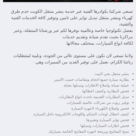
تسعى شركتنا بكوادرها الفنية عبر خدمة بنشر متنقل الكويت خدم طرق
كهرباء وبنشر متنقل تبديل تواير على تامين وتوفير كافة الخدمات الفنية
والتقنية،
بفضل تكنولوجيا خاصة وعالمية نوفرها لكم عبر ورشتانا المتنقلة، وعبر
مراكزنا بحيث نقدم صيانة وتقديم خدمات
لكافة انواع السيارات، بمختلف مجالاتها.
ولاننا نسعى لان نكون على مستوى عالي من الجودة، وتلبية لمتتطلبات
زبائننا الكرام، نعمل على توفير العديد من المميزات وهي :
بنشر متنقل يجي البيت
بطارية سيارة جميع احجام ومقاسات حسب الامبير
عملية صيانة واصلاح الاطارات وتبديلها بعناية.
فحص البطارية وكشف اعطالها.
تبديل البطاريات القديمة باحدث انواع البطاريات.
توفير زيوت من شركات عالمية للسيارات.
فحص واصلاح الكهرباء لاجهزة السيارة.
كشف اعطال لوحات التحكم واللوحات الالكترونية داخل السيارة.
فحص تواير السيارة وتغييرها .
فحص اطارات السيارات وتبديلها.
نسخ المفاتيح وبرمجة اجهزة المفاتيح الخاصة بسيارتك.