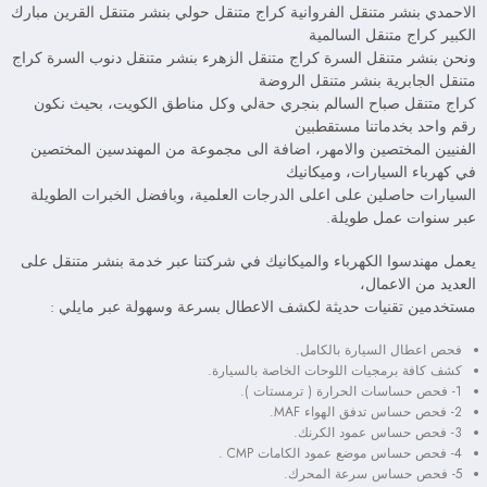
الاحمدي بنشر متنقل الفروانية كراج متنقل حولي بنشر متنقل القرين مبارك
الكبير كراج متنقل السالمية
ونحن بنشر متنقل السرة كراج متنقل الزهرء بنشر متنقل دنوب السرة كراج
متنقل الجابرية بنشر متنقل الروضة
كراج متنقل صباح السالم بنجري حةلي وكل مناطق الكويت، بحيث نكون
رقم واحد بخدماتنا مستقطبين
الفنيين المختصين والامهر، اضافة الى مجموعة من المهندسين المختصين
في كهرباء السيارات، وميكانيك
السيارات حاصلين على اعلى الدرجات العلمية، وبافضل الخبرات الطويلة
عبر سنوات عمل طويلة.
يعمل مهندسوا الكهرباء والميكانيك في شركتنا عبر خدمة بنشر متنقل على
العديد من الاعمال،
مستخدمين تقنيات حديثة لكشف الاعطال بسرعة وسهولة عبر مايلي :
فحص اعطال السيارة بالكامل.
كشف كافة برمجيات اللوحات الخاصة بالسيارة.
1- فحص حساسات الحرارة ( ترمستات ).
2- فحص حساس تدفق الهواء MAF.
3- فحص حساس عمود الكرنك.
4- فحص حساس موضع عمود الكامات CMP .
5- فحص حساس سرعة المحرك.