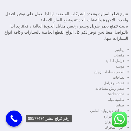
تتنوع قطع السيارة وتتعدد الشركات المصنعة لها لذا نعمل على توفير افضل
واحدث الاجهزة والتقنيات الحديثة وقطع الغيار الاصلية
بحيث تتمتع بعمر طويل وسعر رخيص مقابل الجودة العالية ، فلاتتردد ابدا
بالتواصل معنا نحن نوفر لكم كل انواع القطع الخاصة بالسيارات وكافة انواع
السيارات منها:
ردايتير
مقصات
فرامل امامية
موبينه
اطقم مساحات زجاج
بطاحات
عفشه وفرامل
طقم ريش مساحات
Sarbentine
طلمبة مياه
طنابير
مساعد هيدروليك امامي
حساس حرارة
رقم كراج بنشر 98577474
مسمار ميزان
اجزء المحرك