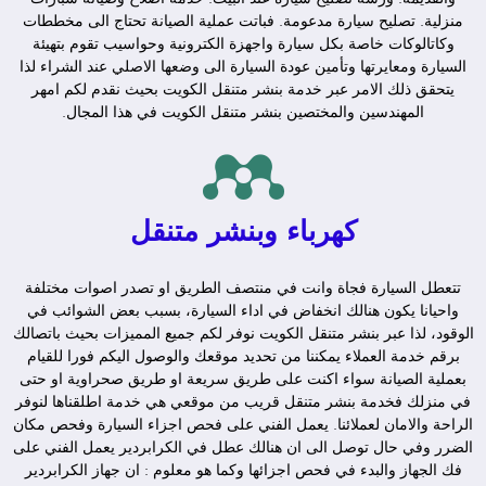
منزلية. تصليح سيارة مدعومة. فباتت عملية الصيانة تحتاج الى مخططات
وكاتالوكات خاصة بكل سيارة واجهزة الكترونية وحواسيب تقوم بتهيئة
السيارة ومعايرتها وتأمين عودة السيارة الى وضعها الاصلي عند الشراء لذا
يتحقق ذلك الامر عبر خدمة بنشر متنقل الكويت بحيث نقدم لكم امهر
المهندسين والمختصين بنشر متنقل الكويت في هذا المجال.
كهرباء وبنشر متنقل
تتعطل السيارة فجاة وانت في منتصف الطريق او تصدر اصوات مختلفة
واحيانا يكون هنالك انخفاض في اداء السيارة، بسبب بعض الشوائب في
الوقود، لذا عبر بنشر متنقل الكويت نوفر لكم جميع المميزات بحيث باتصالك
برقم خدمة العملاء يمكننا من تحديد موقعك والوصول اليكم فورا للقيام
بعملية الصيانة سواء اكنت على طريق سريعة او طريق صحراوية او حتى
في منزلك فخدمة بنشر متنقل قريب من موقعي هي خدمة اطلقناها لنوفر
الراحة والامان لعملائنا. يعمل الفني على فحص اجزاء السيارة وفحص مكان
الضرر وفي حال توصل الى ان هنالك عطل في الكرابردير يعمل الفني على
فك الجهاز والبدء في فحص اجزائها وكما هو معلوم : ان جهاز الكرابردير