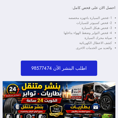
احصل الان على فحص كامل:
1- فحص السيارة باجهزه مخصصه
2- فحص كمبيوتر للسيارات
3- فحص هيكل السيارة
4- فحص التواير وضغط الهواء بداخلها
صيانة محرك السيارة
كشف الاعطال الكهربائية
والعديد من الخدمات الاخرى.
اطلب البنشر الآن 98577474