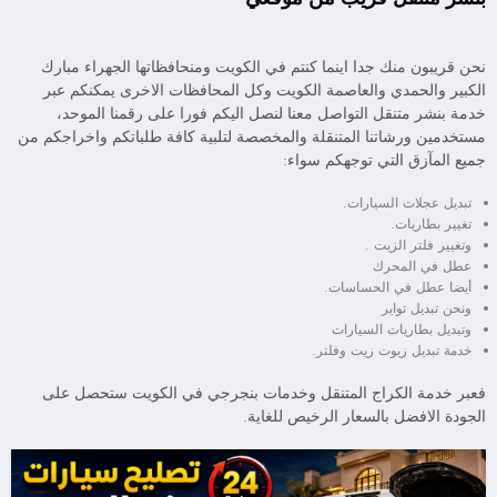
نحن قريبون منك جدا اينما كنتم في الكويت ومنحافظاتها الجهراء مبارك
الكبير والحمدي والعاصمة الكويت وكل المحافظات الاخرى يمكنكم عبر
خدمة بنشر متنقل التواصل معنا لنصل اليكم فورا على رقمنا الموحد،
مستخدمين ورشاتنا المتنقلة والمخصصة لتلبية كافة طلباتكم واخراجكم من
جميع المآزق التي توجهكم سواء:
تبديل عجلات السيارات.
تغيير بطاريات.
وتغيير فلتر الزيت .
عطل في المحرك
أيضا عطل في الحساسات.
ونحن تبديل تواير
وتبديل بطاريات السيارات
خدمة تبديل زيوت زيت وفلتر.
فعبر خدمة الكراج المتنقل وخدمات بنجرجي في الكويت ستحصل على
الجودة الافضل بالسعار الرخيص للغاية.