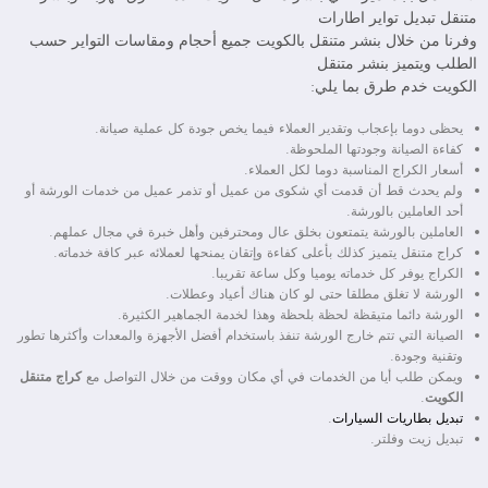
متنقل تبديل تواير اطارات
وفرنا من خلال بنشر متنقل بالكويت جميع أحجام ومقاسات التواير حسب
الطلب ويتميز بنشر متنقل
الكويت خدم طرق بما يلي:
يحظى دوما بإعجاب وتقدير العملاء فيما يخص جودة كل عملية صيانة.
كفاءة الصيانة وجودتها الملحوظة.
أسعار الكراج المناسبة دوما لكل العملاء.
ولم يحدث قط أن قدمت أي شكوى من عميل أو تذمر عميل من خدمات الورشة أو
أحد العاملين بالورشة.
العاملين بالورشة يتمتعون بخلق عال ومحترفين وأهل خبرة في مجال عملهم.
كراج متنقل يتميز كذلك بأعلى كفاءة وإتقان يمنحها لعملائه عبر كافة خدماته.
الكراج يوفر كل خدماته يوميا وكل ساعة تقريبا.
الورشة لا تغلق مطلقا حتى لو كان هناك أعياد وعطلات.
الورشة دائما متيقظة لحظة بلحظة وهذا لخدمة الجماهير الكثيرة.
الصيانة التي تتم خارج الورشة تنفذ باستخدام أفضل الأجهزة والمعدات وأكثرها تطور
وتقنية وجودة.
ويمكن طلب أيا من الخدمات في أي مكان ووقت من خلال التواصل مع
كراج متنقل
الكويت
.
تبديل بطاريات السيارات
.
تبديل زيت وفلتر.