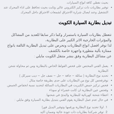
بحيث نغطي كافة انواع السيارات.
توفير بطاريات ذات تركيز الكتروني عالي وثابت بحيث تحافظ على اداء المحرك عند
التشغيل وعند ايصال شرارة الاحتراق لشمعات الاحتراق داخل المحرك.
تبديل بطارية السيارة الكويت
تتعطل بطاريات السيارة باستمرار وكما ذكر سابقا للعديد من المشاكل
والمؤثرات الخارجية الاثر الكبير على البطارية،
لذا نوفر افضل انواع البطاريات ونحرص على تبديل البطارية التالفة بانواع
ممتازة بألية متطورة واجهزة خاصة بالكشف
عن مشاكل البطارية وفق بنشر متنقل الكويت مايلي :
يعمل الفني المختص على فحص الفولط الخاص بالبطارية ومن ثم محاولة شحن
البطارية
تحديد نوع البطارية ( سائلة – جافة – جل – نصف جل – ديب سيركل )
نوفرفحص كل نوع من البطاريات على حدى بطريقة خاصة مثال :
فحص تركيز حمض الكبريت في البطاريات السائلة لتحديد نسبة انخفاض الحمض.
وفحص عين البطارية ان كانت خضراء او سوداء
اعطاء شحنة كهربائية للبطارية والبدئ في شحنها.
في حال عدم عمل البطارية يقوم الفني بتبديل بطارية السيارة وفق مايلي :
اولا تحديد نوع البطارية ورقمها وتوفير البديل فورا
توفر شركتنا بطاريات ذات جودة عالية وضمان اكيد