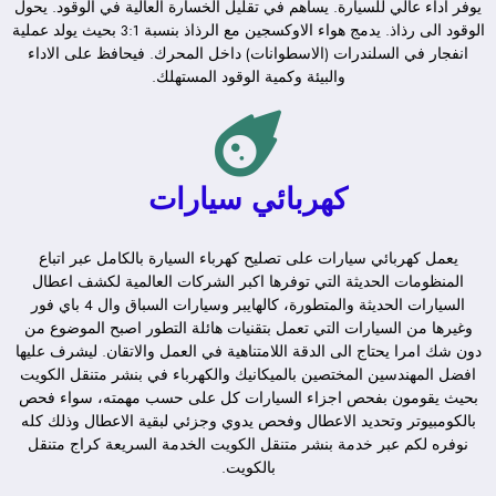
يوفر اداء عالي للسيارة. يساهم في تقليل الخسارة العالية في الوقود. يحول
الوقود الى رذاذ. يدمج هواء الاوكسجين مع الرذاذ بنسبة 3:1 بحيث يولد عملية
انفجار في السلندرات (الاسطوانات) داخل المحرك. فيحافظ على الاداء
والبيئة وكمية الوقود المستهلك.
كهربائي سيارات
يعمل كهربائي سيارات على تصليح كهرباء السيارة بالكامل عبر اتباع
المنظومات الحديثة التي توفرها اكبر الشركات العالمية لكشف اعطال
السيارات الحديثة والمتطورة، كالهايبر وسيارات السباق وال 4 باي فور
وغيرها من السيارات التي تعمل بتقنيات هائلة التطور اصبح الموضوع من
دون شك امرا يحتاج الى الدقة اللامتناهية في العمل والاتقان. ليشرف عليها
افضل المهندسين المختصين بالميكانيك والكهرباء في بنشر متنقل الكويت
بحيث يقومون بفحص اجزاء السيارات كل على حسب مهمته، سواء فحص
بالكومبيوتر وتحديد الاعطال وفحص يدوي وجزئي لبقية الاعطال وذلك كله
نوفره لكم عبر خدمة بنشر متنقل الكويت الخدمة السريعة كراج متنقل
بالكويت.