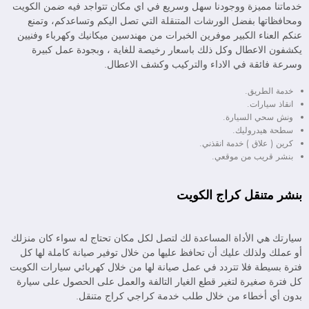
خدماتنا مميزة ووجودنا سهل وسريع في اي مكان تتواجد فيه ضمن الكويت
ومحافظاتها بفضل الورشات المتنقلة التي تصل اليكم وتساعدكم، وتمنع
عنكم العناء الكبير موفرين الخبرات من مهندسين ميكانيك وكهرباء وفنيين
يكشفون الاعطال وكل ذلك باسعار رخيصة للغاية ، وبجودة عمل كبيرة
وسرعة فائقة في الاداء والتركيب وكشف الاعطال.
خدمة الطريق.
انقاذ سيارات.
ونش سحي السيارة.
سطحة هيدروليك.
كرين ( علاق ) خدمة انقذني.
بنشر قريب من موقعي.
بنشر متنقل كراج الكويت
سيارتك هي الأداة المساعدة لك لتصل لكل مكان تحتاج له سواء كان منزلك
أو عملك ولذلك عليك أن تحافظ عليها من خلال توفير صيانة كاملة لها كل
فترة بسيطة فلا تتردد في عمل صيانة لها من خلال كهربائي سيارات الكويت
كل فترة صغيرة لتغير قطع الغيار التالفة والعمل على الحصول على سيارة
بدون أي أخطاء من خلال طلب خدمة كراجي كراج متنقل.