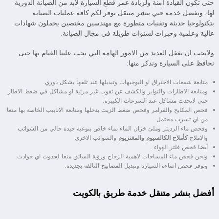
حتى تكون القيادة امنة ولزيادة عمر قطع السيارة لابد من الصيانة الدورية
لها، وبفضل خدمة فني بنشر متنقل نوفر لكم كافة عمليات الصيانة
بتكنولوجيا حديثة وتقنيات متطورة مع مهندسين مختصين يحملون شهادات
عالية وعلمية وخبرات لسنوات طويلة في مجال الصيانة.
ولايجب ان نغفل العديد من الامور الهامة التي يجب علينا القيام بها حتى
نحافظ على السيارة ونذكر منها:
متابعة شمعات الاحتراق او البوجيهات وتبديلها عند تلفها بشكل دوري.
ومتابعة الاطارات والتواير والكشف عن ثقوب غير مرئية او مشاكل في ضغط الاطار
حتى لاتحدث مشاكل عند السرعات الكبيرة.
فحص المكابح والفرامر وفحص ضغط الزيت بدخلها ومتابعة الانابيب الخاصة بها منعا
من اي تسرب محتمل.
وفحص ماء الرديتر وملئ خزان الماء بماء خاص بنوعية جيدة خالي من الشوائب
والاملاح
كأملاح الكالسيوم
والمغنزيوم
والشوائب الاخرى
أيضا فحص فلتر الهواء .
ونحن فحص ماء المساحات لاهمية الزجاج ورؤية السائق منعا لحدوث اي حوادث.
ونوفر فحص اضاءة السيارة وتبديل المصابيح التالفة بجديدة.
أفضل بنشر متنقل خدمة طريق بالكويت