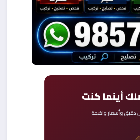
لك أينما كنت
يص دقيق وأسعار واضحة