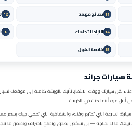
نصائح مهمة
م
12
11
التزامنا تجاهك
ل
+
14
خلاصة القول
15
 سيارات جراند
ناء نقل سيارتك ووقت الانتظار: نأتيك بالورشة كاملة إلى موقعك لسيارات
ن أول مرة أينما كنت في الكويت.
سيارة: السرعة التي تحترم وقتك، والشفافية التي تحمي جيبك بسعر معل
ا نبيعك ما لا تحتاجه — بل نشخّص بصدق ونصلح باحتراف ونضمن ما ننجز