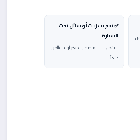
✅ تسريب زيت أو سائل تحت
السيارة
من
لا تؤجل — التشخيص المبكر أوفر وأأمن
دائماً.