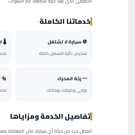
الحقيقي الذي بنينا عليه سمعتنا عبر السنوات.
خدماتنا الكاملة
🚫 سيارة لا تشتغل
🌡️ 
تشخيص دائرة التشغيل كاملة
فحص 
〰️ رجّة المحرك
🔩 
بواجي وكويلات وبخاخات
فحص 
تفاصيل الخدمة ومزاياها
العطل جزء من حياة أي سيارة، لكن المعاناة معه اخ