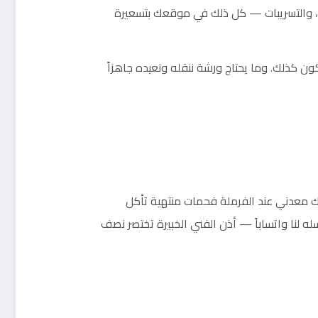
اعدين، والتسريبات — كل ذلك في موقعك بتسعيرة
 كذلك. وما يحتاج ورشة ننقله ونعيده جاهزاً
حك معدني عند الفرملة فحمات منتهية تأكل
 لنا واتساباً — أذن الفني الخبيرة تختصر نصف