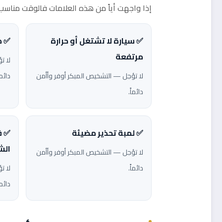
إذا واجهت أياً من هذه العلامات فالوقت مناسب ل
✅ سيارة لا تشتغل أو حرارة
✅ ص
مرتفعة
لا ت
لا تؤجل — التشخيص المبكر أوفر وأأمن
دائما
دائماً.
✅ لمبة تحذير مضيئة
✅ ف
الش
لا تؤجل — التشخيص المبكر أوفر وأأمن
دائماً.
لا ت
دائما