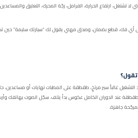
 التي لا تشتغل، ارتفاع الحرارة، الفرامل، رجّة المحرك، التعليق والمس
قبل أي فك، قطع بضمان، وصدق مهني يقول لك “سيارتك سليمة” حين تكون
 تقول؟
 التشغيل غالباً سير مرتخٍ، طقطقة على المطبات نهايات أو مساعدين، 
طقطقة عند الدوران الكامل عكوس بدأ يتلف. سجّل الصوت بهاتفك وأرسله
رجّحة جاهزة.