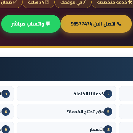
🛠️ خدمة متخصصة
⚡ في موقعك
🕐 24 ساعة
✅ ضمان
📞 اتصل الآن 98577474
💬 واتساب مباشر
خدماتنا الكاملة
ت
3
2
متى تحتاج الخدمة؟
ل
6
5
الأسعار
م
9
8