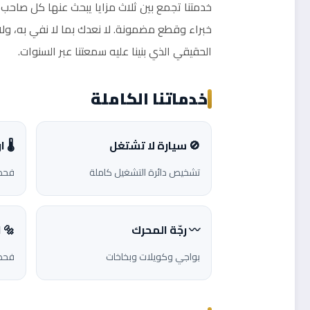
خدمتنا تجمع بين ثلاث مزايا يبحث عنها كل صاحب 
خبراء وقطع مضمونة. لا نعدك بما لا نفي به، ول
الحقيقي الذي بنينا عليه سمعتنا عبر السنوات.
خدماتنا الكاملة
🚫 سيارة لا تشتغل
🌡️ 
تشخيص دائرة التشغيل كاملة
فحص 
〰️ رجّة المحرك
🔩 
بواجي وكويلات وبخاخات
فحص 