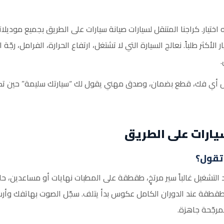
ختيار. كراجنا المتنقل لسيارات صيانة سيارات على الطريق بجميع موديلات
لأكثر طلباً. نعالج السيارة التي لا تشتغل، ارتفاع الحرارة، الفرامل، رج
قبل أي فك، قطع بضمان، وصدق مهني يقول لك “سيارتك سليمة” حين تكون
ارات على الطريق
 تقول؟
 التشغيل غالباً سير مرتخٍ، طقطقة على المطبات نهايات أو مساعدين، 
طقطقة عند الدوران الكامل عكوس بدأ يتلف. سجّل الصوت بهاتفك وأرسله
رجّحة جاهزة.