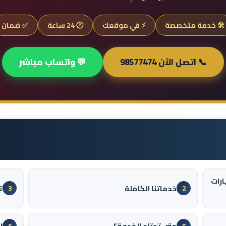
🛠️ خدمة متخصصة
⚡ في موقعك
🕐 24 ساعة
✅ ضمان
📞 اتصل الآن 98577474
💬 واتساب مباشر
ارات
خدماتنا الكاملة
ت
3
2
متى تحتاج الخدمة؟
ل
6
5