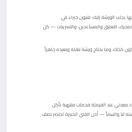
ها يجلب الورشة إليك: فنيون خبراء في
ّة المحرك، التعليق والمساعدين، والتسريبات — كل
 كذلك. وما يحتاج ورشة ننقله ونعيده جاهزاً
حك معدني عند الفرملة فحمات منتهية تأكل
 لنا واتساباً — أذن الفني الخبيرة تختصر نصف