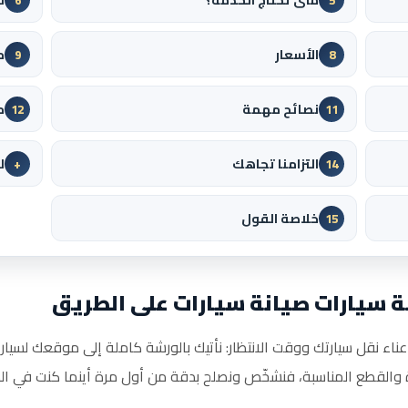
الأسعار
م
9
8
نصائح مهمة
م
12
11
التزامنا تجاهك
ل
+
14
خلاصة القول
15
ة سيارات صيانة سيارات على الطريق
عناء نقل سيارتك ووقت الانتظار: نأتيك بالورشة كاملة إلى موقعك لسيار
رة والقطع المناسبة، فنشخّص ونصلح بدقة من أول مرة أينما كنت في ال