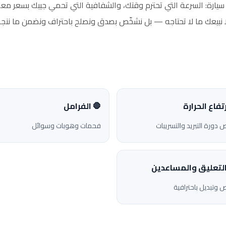
سيارة: السرعة التي تحترم وقتك، والشفافية التي تحمي جيبك بسعر معل
ا نبيعك ما لا تحتاجه — بل نشخّص بصدق ونصلح باحتراف ونضمن ما ننجز
ارتفاع الحرارة
🛑 الفرامل
دورة التبريد والتسريبات
فحمات وهوبات وسوائل
التعليق والمساعدين
وتبديل باحترافية