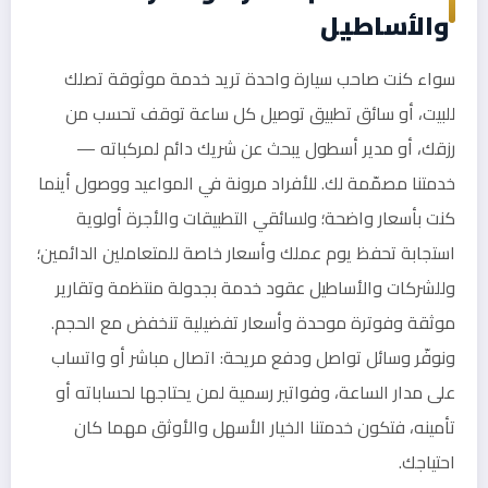
والأساطيل
سواء كنت صاحب سيارة واحدة تريد خدمة موثوقة تصلك
للبيت، أو سائق تطبيق توصيل كل ساعة توقف تحسب من
رزقك، أو مدير أسطول يبحث عن شريك دائم لمركباته —
خدمتنا مصمّمة لك. للأفراد مرونة في المواعيد ووصول أينما
كنت بأسعار واضحة؛ ولسائقي التطبيقات والأجرة أولوية
استجابة تحفظ يوم عملك وأسعار خاصة للمتعاملين الدائمين؛
وللشركات والأساطيل عقود خدمة بجدولة منتظمة وتقارير
موثقة وفوترة موحدة وأسعار تفضيلية تنخفض مع الحجم.
ونوفّر وسائل تواصل ودفع مريحة: اتصال مباشر أو واتساب
على مدار الساعة، وفواتير رسمية لمن يحتاجها لحساباته أو
تأمينه، فتكون خدمتنا الخيار الأسهل والأوثق مهما كان
احتياجك.