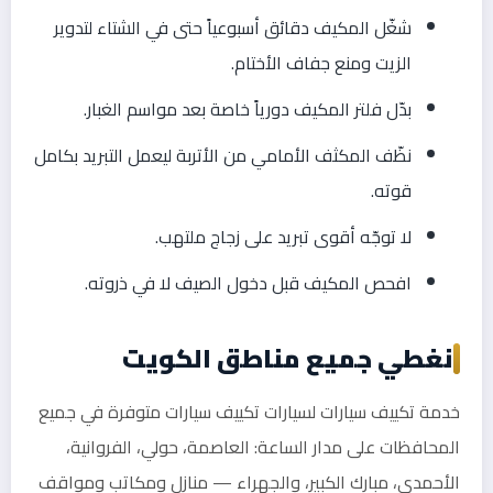
شغّل المكيف دقائق أسبوعياً حتى في الشتاء لتدوير
الزيت ومنع جفاف الأختام.
بدّل فلتر المكيف دورياً خاصة بعد مواسم الغبار.
نظّف المكثف الأمامي من الأتربة ليعمل التبريد بكامل
قوته.
لا توجّه أقوى تبريد على زجاج ملتهب.
افحص المكيف قبل دخول الصيف لا في ذروته.
نغطي جميع مناطق الكويت
خدمة تكييف سيارات لسيارات تكييف سيارات متوفرة في جميع
المحافظات على مدار الساعة: العاصمة، حولي، الفروانية،
الأحمدي، مبارك الكبير، والجهراء — منازل ومكاتب ومواقف