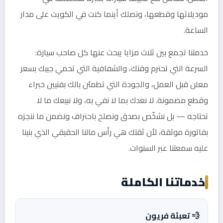
موديلاتها وقطعها، ونصلك أينما كنت في الكويت على مدار
الساعة.
خدمتنا تجمع بين ثلاث مزايا يبحث عنها كل صاحب سيارة:
السرعة التي تحترم وقتك، والشفافية التي تحمي جيبك بسعر
معلن قبل العمل، والجودة التي تطمئن بالك بفنيين خبراء
وقطع مضمونة. لا نعدك بما لا نفي به، ولا نبيعك ما لا
تحتاجه — بل نشخّص بصدق ونصلح باحتراف ونضمن ما ننجزه
بفاتورة موثقة، لأن ثقتك هي رأس مالنا الحقيقي الذي بنينا
عليه سمعتنا عبر السنوات.
خدماتنا الكاملة
💨 تعبئة فريون