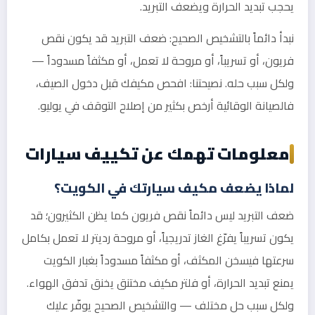
يحجب تبديد الحرارة ويضعف التبريد.
نبدأ دائماً بالتشخيص الصحيح: ضعف التبريد قد يكون نقص
فريون، أو تسريباً، أو مروحة لا تعمل، أو مكثفاً مسدوداً —
ولكل سبب حله. نصيحتنا: افحص مكيفك قبل دخول الصيف،
فالصيانة الوقائية أرخص بكثير من إصلاح التوقف في يوليو.
معلومات تهمك عن تكييف سيارات
لماذا يضعف مكيف سيارتك في الكويت؟
ضعف التبريد ليس دائماً نقص فريون كما يظن الكثيرون؛ قد
يكون تسريباً يفرّغ الغاز تدريجياً، أو مروحة رديتر لا تعمل بكامل
سرعتها فيسخن المكثف، أو مكثفاً مسدوداً بغبار الكويت
يمنع تبديد الحرارة، أو فلتر مكيف مختنق يخنق تدفق الهواء.
ولكل سبب حل مختلف — والتشخيص الصحيح يوفّر عليك