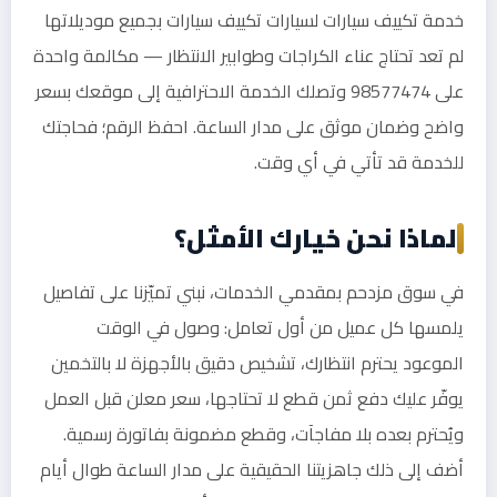
خدمة تكييف سيارات لسيارات تكييف سيارات بجميع موديلاتها
لم تعد تحتاج عناء الكراجات وطوابير الانتظار — مكالمة واحدة
على 98577474 وتصلك الخدمة الاحترافية إلى موقعك بسعر
واضح وضمان موثق على مدار الساعة. احفظ الرقم؛ فحاجتك
للخدمة قد تأتي في أي وقت.
لماذا نحن خيارك الأمثل؟
في سوق مزدحم بمقدمي الخدمات، نبني تميّزنا على تفاصيل
يلمسها كل عميل من أول تعامل: وصول في الوقت
الموعود يحترم انتظارك، تشخيص دقيق بالأجهزة لا بالتخمين
يوفّر عليك دفع ثمن قطع لا تحتاجها، سعر معلن قبل العمل
ويُحترم بعده بلا مفاجآت، وقطع مضمونة بفاتورة رسمية.
أضف إلى ذلك جاهزيتنا الحقيقية على مدار الساعة طوال أيام