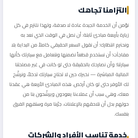
التزامنا تجاهك
نؤمن أن الخدمة الجيدة عادة لا صدفة، ولهذا نلتزم في كل
زيارة بأربعة مبادئ ثابتة: أن نصل في الوقت الذي نعد به
ونحترم انتظارك؛ أن نقول السعر الحقيقي كاملاً من البداية بلا
مفاجآت؛ أن نستخدم قطعاً نضمنها ونتعامل مع سيارتك كأنها
سيارتنا؛ وأن نصارحك بالحقيقة حتى لو كانت في غير مصلحتنا
المالية المباشرة — نخبرك حين لا تحتاج سيارتك تدخلاً، ونرشّح
لك الأوفر حتى لو كان أرخص. هذه المبادئ الأربعة هي عقدنا
معك، وهي سبب أن عملاءنا يعودون ويرشّحون بنا من
حولهم بدل أن نلاحقهم بالإعلانات. جرّبنا مرة وستفهم الفرق
بنفسك.
خدمة تناسب الأفراد والشركات