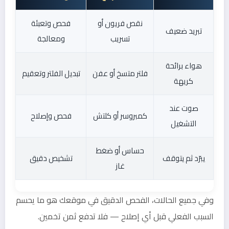
نقص فريون أو
فحص وتعبئة
تبريد ضعيف
تسريب
ومعالجة
هواء برائحة
فلتر متسخ أو عفن
تبديل الفلتر وتعقيم
كريهة
صوت عند
كمبروسر أو كلتش
فحص وإصلاح
التشغيل
حساس أو ضغط
يبرّد ثم يتوقف
تشخيص دقيق
غاز
وفي جميع الحالات، الفحص الدقيق في موقعك هو ما يحسم
السبب الفعلي قبل أي إصلاح — فلا تدفع ثمن تخمين.