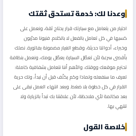
وعدنا لك: خدمة تستحق ثقتك
اختيار من يتعامل مع سيارتك قرار يحتاج ثقة، ونعمل على
كسبها في كل تعامل بالفعل لا بالكلام. فنيونا مدرّبون
وخبراء، أدواتنا حديثة، وقطع الغيار مضمونة بفاتورة. نصلك
بأقصى سرعة لأن تعطّل السيارة يعطّل يومك، ونعمل بنظافة
تحترم موقعك ووقتك. والأهم أننا نتعامل بشفافية كاملة:
تعرف ما سنفعله ولماذا وكم يكلّف قبل أن نبدأ، ولك حرية
القرار في كل خطوة بلا ضغط. وبعد انتهاء العمل نبقى على
بعد مكالمة لأي ملاحظة، لأن علاقتنا بك تبدأ بالزيارة ولا
تنتهي بها.
خلاصة القول