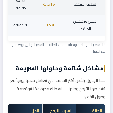
30-45
تنظيف المكثف
15 د.ك
دقيقة
فحص وتشخيص
8 د.ك
20 دقيقة
المكيف
* الأسعار استرشادية وتختلف حسب الحالة — السعر النهائي يؤكد قبل
بدء العمل.
مشاكل شائعة وحلولها السريعة
هذا الجدول يلخّص أكثر الحالات التي نتعامل معها يومياً مع
تشخيصها الأرجح وحلها — ليعطيك فكرة عمّا تتوقعه قبل
وصول الفني:
الحالة
السبب الأرجح
الحل