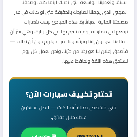
السنة، وتغطيتنا الواسعة التي تصلك أينما كنت، وصدقنا
المهني الذي يجعلنا نصارحك بالحقيقة حتى لو كانت في غير
مصلحتنا المالية المباشرة. هذه المبادئ ليست شعارات
نرفعها بل ممارسة يومية نلتزم بها في كل زيارة، وهي سرّ أن
عملاءنا يعودون إلينا ويرشّحوننا لمن حولهم دون أن نطلب —
فأصدق إعلان لنا هو رضا من جرّبنا، ونحن نعمل كل يوم
لنستحق هذه الثقة ونحافظ عليها.
تحتاج تكييف سيارات الآن؟
فني متخصص يصلك أينما كنت — اتصل وسنكون
عندك خلال دقائق.
📞 98577474
💬 واتساب