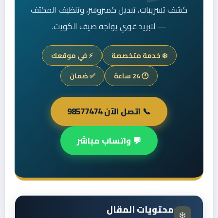
كشف تسريبات، تبديل كمبروسر، وتنظيف المكثف
— لتبريد قوي يواجه صيف الكويت.
❄️ خدمة متخصصة
⚡ في موقعك
🕐 24 ساعة
✅ ضمان
📞 اتصل الآن 98577474
💬 واتساب مباشر
محتويات المقال
❄️