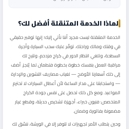
لماذا الخدمة المتنقلة أفضل لك؟
الخدمة المتنقلة ليست مجرد أننا نأتي إليك؛ إنها توفير حقيقي
في وقتك ومالك وراحتك. توفّر عليك سحب السيارة وأجرة
السطحة، وتلغي انتظار الدور في كراج مزدحم، وتتيح لك
مراقبة العمل بنفسك خطوة بخطوة فتطمئن لما يُنجز. أضف
إلى ذلك أسعارنا الأوضح — لغياب مصاريف التشوين والإدارة
— واستجابتنا على مدار الساعة لأن أعطال السيارات لا تحترم
المواعيد. ومع كل ذلك تحصل على نفس جودة الكراج
المتخصص: فنيون خبراء، أجهزة تشخيص حديثة، وقطع غيار
مضمونة بفاتورة وضمان.
وحين يتطلب الأمر تجهيزات لا تتوفر إلا في الورشة، ننسّق لك