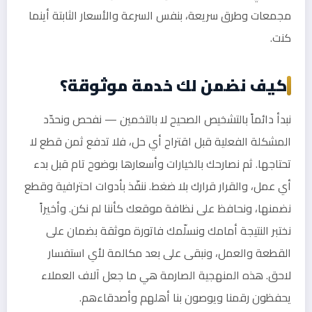
مجمعات وطرق سريعة، بنفس السرعة والأسعار الثابتة أينما
كنت.
كيف نضمن لك خدمة موثوقة؟
نبدأ دائماً بالتشخيص الصحيح لا بالتخمين — نفحص ونحدّد
المشكلة الفعلية قبل اقتراح أي حل، فلا تدفع ثمن قطع لا
تحتاجها. ثم نصارحك بالخيارات وأسعارها بوضوح تام قبل بدء
أي عمل، والقرار قرارك بلا ضغط. ننفّذ بأدوات احترافية وقطع
نضمنها، ونحافظ على نظافة موقعك كأننا لم نكن. وأخيراً
نختبر النتيجة أمامك ونسلّمك فاتورة موثقة بضمان على
القطعة والعمل، ونبقى على بعد مكالمة لأي استفسار
لاحق. هذه المنهجية الصارمة هي ما جعل آلاف العملاء
يحفظون رقمنا ويوصون بنا أهلهم وأصدقاءهم.