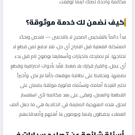
مكالمة واحدة تصلك أينما توقفت.
كيف نضمن لك خدمة موثوقة؟
نبدأ دائماً بالتشخيص الصحيح لا بالتخمين — نفحص ونحدّد
المشكلة الفعلية قبل اقتراح أي حل، فلا تدفع ثمن قطع لا
تحتاجها. ثم نصارحك بالخيارات وأسعارها بوضوح تام قبل بدء
أي عمل، والقرار قرارك بلا ضغط. ننفّذ بأدوات احترافية وقطع
نضمنها، ونحافظ على نظافة موقعك كأننا لم نكن. وأخيراً
نختبر النتيجة أمامك ونسلّمك فاتورة موثقة بضمان على
القطعة والعمل، ونبقى على بعد مكالمة لأي استفسار
لاحق. هذه المنهجية الصارمة في الخالدية هي ما جعل آلاف
العملاء يحفظون رقمنا ويوصون بنا أهلهم وأصدقاءهم.
أسئلة شائعة عن تصليح سيارات في