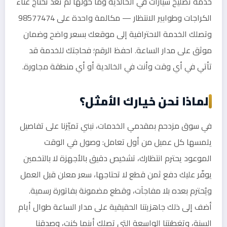
خدمة تصليح سيارات في الخالدية وما حولها لم تعد تحتاج عناء
الكراجات وطوابير الانتظار — مكالمة واحدة على 98577474
وتصلك الخدمة الاحترافية إلى موقعك بسعر واضح وضمان
موثق على مدار الساعة. احفظ الرقم؛ فحاجتك للخدمة قد
تأتي في أي وقت وأنت في الخالدية أو أي منطقة مجاورة.
لماذا نحن خيارك الأمثل؟
في سوق مزدحم بمقدمي الخدمات، نبني تميّزنا على تفاصيل
يلمسها كل عميل من أول تعامل: وصول في الوقت
الموعود يحترم انتظارك، تشخيص دقيق بالأجهزة لا بالتخمين
يوفّر عليك دفع ثمن قطع لا تحتاجها، سعر معلن قبل العمل
ويُحترم بعده بلا مفاجآت، وقطع مضمونة بفاتورة رسمية.
أضف إلى ذلك جاهزيتنا الحقيقية على مدار الساعة طوال أيام
السنة، وتغطيتنا الواسعة التي تصلك أينما كنت، وصدقنا