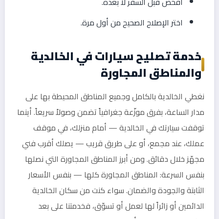
افحص قبل السفر لا بعده.
اختر الإصلاح الصحيح من أول مرة.
خدمة تصليح سيارات في الخالدية
والمناطق المجاورة
نغطي الخالدية بالكامل وجميع المناطق المحيطة بها على
مدار الساعة، بفرق موزّعة جغرافياً تضمن وصولاً سريعاً. أينما
توقفت سيارتك في الخالدية — أمام منزلك، في موقف
عملك، عند مجمع، أو على طريق قريب — يصلك أقرب فني
مجهّز خلال دقائق. ومن أبرز المناطق المجاورة التي نصلها
بنفس السرعة: المناطق المجاورة كلها — بنفس الأسعار
الثابتة والجودة والضمان. سواء كنت من سكان الخالدية
الدائمين أو زائراً لها لعمل أو تسوّق، فخدمتنا على بعد