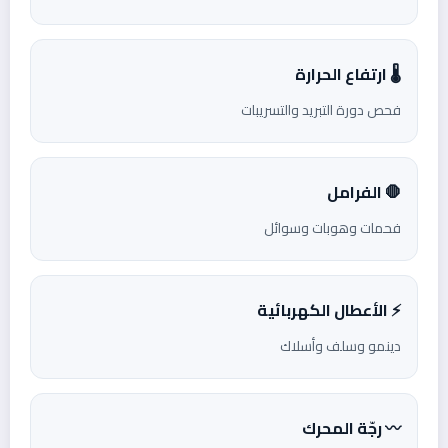
🌡️ ارتفاع الحرارة
فحص دورة التبريد والتسريبات
🛑 الفرامل
فحمات وهوبات وسوائل
⚡ الأعطال الكهربائية
دينمو وسلف وأسلاك
〰️ رجّة المحرك