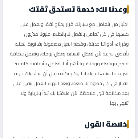
وعدنا لك: خدمة تستحق ثقتك
اختيار من يتعامل مع سيارتك قرار يحتاج ثقة، ونعمل على
كسبها في كل تعامل بالفعل لا بالكلام. فنيونا مدرّبون
وخبراء، أدواتنا حديثة، وقطع الغيار مضمونة بفاتورة. نصلك
بأقصى سرعة لأن تعطّل السيارة يعطّل يومك، ونعمل بنظافة
تحترم موقعك ووقتك. والأهم أننا نتعامل بشفافية كاملة:
تعرف ما سنفعله ولماذا وكم يكلّف قبل أن نبدأ، ولك حرية
القرار في كل خطوة بلا ضغط. وبعد انتهاء العمل نبقى على
بعد مكالمة لأي ملاحظة، لأن علاقتنا بك تبدأ بالزيارة ولا
تنتهي بها.
خلاصة القول