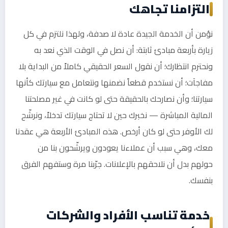
التزامنا تجاهك
نؤمن أن الخدمة الجيدة عادة لا صدفة، ولهذا نلتزم في كل
زيارة بأربعة مبادئ ثابتة: أن نصل في الوقت الذي نعد به
ونحترم انتظارك؛ أن نقول السعر الحقيقي كاملاً من البداية بلا
مفاجآت؛ أن نستخدم قطعاً نضمنها ونتعامل مع سيارتك كأنها
سيارتنا؛ وأن نصارحك بالحقيقة حتى لو كانت في غير مصلحتنا
المالية المباشرة — نخبرك حين لا تحتاج سيارتك تدخلاً، ونرشّح
لك الأوفر حتى لو كان أرخص. هذه المبادئ الأربعة هي عقدنا
معك، وهي سبب أن عملاءنا يعودون ويرشّحون بنا من
حولهم بدل أن نلاحقهم بالإعلانات. جرّبنا مرة وستفهم الفرق
بنفسك.
خدمة تناسب الأفراد والشركات