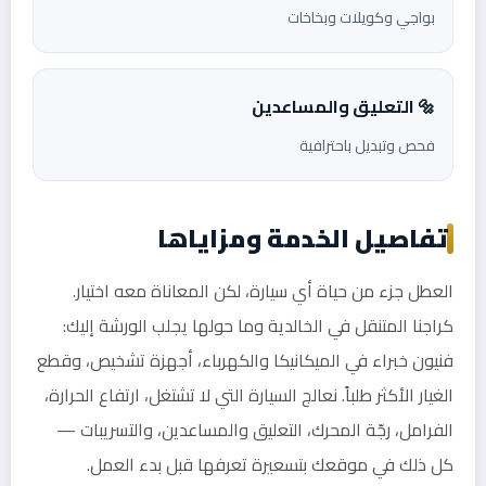
بواجي وكويلات وبخاخات
🔩 التعليق والمساعدين
فحص وتبديل باحترافية
تفاصيل الخدمة ومزاياها
العطل جزء من حياة أي سيارة، لكن المعاناة معه اختيار.
كراجنا المتنقل في الخالدية وما حولها يجلب الورشة إليك:
فنيون خبراء في الميكانيكا والكهرباء، أجهزة تشخيص، وقطع
الغيار الأكثر طلباً. نعالج السيارة التي لا تشتغل، ارتفاع الحرارة،
الفرامل، رجّة المحرك، التعليق والمساعدين، والتسريبات —
كل ذلك في موقعك بتسعيرة تعرفها قبل بدء العمل.