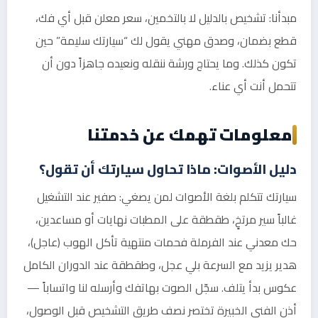
مبدأنا: تشخيص بالدليل لا بالتخمين، سعر معلن قبل أي فك،
قطع بضمان، وصدق مهني يقول لك “سيارتك سليمة” حين
تكون كذلك. وما يحتاج ورشة ننقله ونعيده جاهزاً دون أن
تتحمل أنت أي عناء.
معلومات تهمك عن خدمتنا
دليل الأصوات: ماذا تحاول سيارتك أن تقول؟
سيارتك تتكلم بلغة الأصوات لمن يصغي: صفير عند التشغيل
غالباً سير مرتخٍ، طقطقة على المطبات نهايات أو مساعدين،
حك معدني عند الفرملة فحمات منتهية تأكل الهوب (عاجل)،
هدير يزيد مع السرعة بلي عجل، وطقطقة عند الدوران الكامل
عكوس بدأ يتلف. سجّل الصوت بهاتفك وأرسله لنا واتساباً —
أذن الفني الخبيرة تختصر نصف طريق التشخيص قبل الوصول،