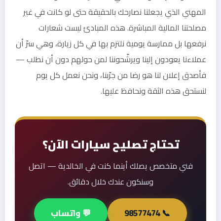
المهني الذي يجعلنا نصارحك بالحقيقة حتى لو كانت في غير
مصلحتنا المالية المباشرة. هذه المبادئ ليست شعارات
نرفعها بل ممارسة يومية نلتزم بها في كل زيارة، وهي سرّ أن
عملاءنا يعودون إلينا ويرشّحوننا لمن حولهم دون أن نطلب —
فأصدق إعلان لنا هو رضا من جرّبنا، ونحن نعمل كل يوم
لنستحق هذه الثقة ونحافظ عليها.
تحتاج تصليح سيارات الآن؟
فني متخصص يصلك أينما كنت في الخالدية — اتصل
وسنكون عندك خلال دقائق.
📞 98577474
💬 واتساب