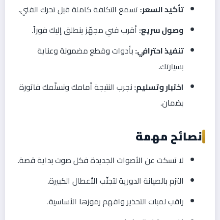
تأكيد السعر:
تسمع التكلفة كاملة قبل تحرك الفني.
وصول سريع:
أقرب فني مجهّز ينطلق إليك فوراً.
تنفيذ احترافي:
بأدوات وقطع مضمونة وعناية
بسيارتك.
اختبار وتسليم:
نجرب النتيجة أمامك ونسلّمك فاتورة
بضمان.
نصائح مهمة
لا تسكت عن الأصوات الجديدة فكل صوت بداية قصة.
التزم بالصيانة الدورية لتجنّب الأعطال الكبيرة.
راقب لمبات التحذير وافهم رموزها الأساسية.