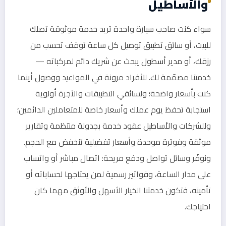
والأساطيل
سواء كنت صاحب سيارة واحدة تريد خدمة موثوقة تصلك
للبيت، أو سائق تطبيق توصيل كل ساعة توقف تحسب من
رزقك، أو مدير أسطول يبحث عن شريك دائم لمركباته —
خدمتنا مصمّمة لك. للأفراد مرونة في المواعيد ووصول أينما
كنت بأسعار واضحة؛ ولسائقي التطبيقات والأجرة أولوية
استجابة تحفظ يوم عملك وأسعار خاصة للمتعاملين الدائمين؛
وللشركات والأساطيل عقود خدمة بجدولة منتظمة وتقارير
موثقة وفوترة موحدة وأسعار تفضيلية تنخفض مع الحجم.
ونوفّر وسائل تواصل ودفع مريحة: اتصال مباشر أو واتساب
على مدار الساعة، وفواتير رسمية لمن يحتاجها لحساباته أو
تأمينه، فتكون خدمتنا الخيار الأسهل والأوثق مهما كان
احتياجك.