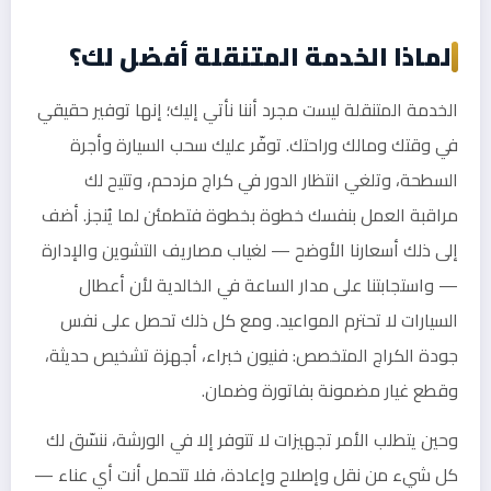
لماذا الخدمة المتنقلة أفضل لك؟
الخدمة المتنقلة ليست مجرد أننا نأتي إليك؛ إنها توفير حقيقي
في وقتك ومالك وراحتك. توفّر عليك سحب السيارة وأجرة
السطحة، وتلغي انتظار الدور في كراج مزدحم، وتتيح لك
مراقبة العمل بنفسك خطوة بخطوة فتطمئن لما يُنجز. أضف
إلى ذلك أسعارنا الأوضح — لغياب مصاريف التشوين والإدارة
— واستجابتنا على مدار الساعة في الخالدية لأن أعطال
السيارات لا تحترم المواعيد. ومع كل ذلك تحصل على نفس
جودة الكراج المتخصص: فنيون خبراء، أجهزة تشخيص حديثة،
وقطع غيار مضمونة بفاتورة وضمان.
وحين يتطلب الأمر تجهيزات لا تتوفر إلا في الورشة، ننسّق لك
كل شيء من نقل وإصلاح وإعادة، فلا تتحمل أنت أي عناء —