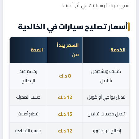
تبقى مرتاحاً وسيارتك في أيدٍ أمينة.
أسعار تصليح سيارات في الخالدية
السعر يبدأ
الخدمة
المدة
من
كشف وتشخيص
يخصم عند
8 د.ك
شامل
الإصلاح
تبديل بواجي أو كويل
حسب المحرك
12 د.ك
تبديل فحمات فرامل
قطع أصلية
15 د.ك
إصلاح دورة تبريد
حسب القطعة
12 د.ك