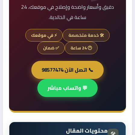
دقيق وأسعار واضحة وإصلاح في موقعك، 24
ساعة في الخالدية.
🛠️ خدمة متخصصة
⚡ في موقعك
🕐 24 ساعة
✅ ضمان
📞 اتصل الآن 98577474
💬 واتساب مباشر
محتويات المقال
🛠️