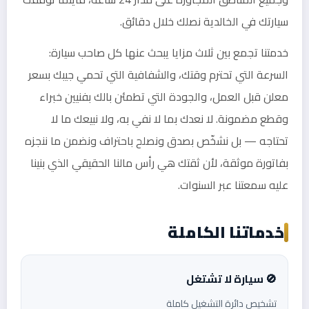
سيارتك في الخالدية نصلك خلال دقائق.
خدمتنا تجمع بين ثلاث مزايا يبحث عنها كل صاحب سيارة:
السرعة التي تحترم وقتك، والشفافية التي تحمي جيبك بسعر
معلن قبل العمل، والجودة التي تطمئن بالك بفنيين خبراء
وقطع مضمونة. لا نعدك بما لا نفي به، ولا نبيعك ما لا
تحتاجه — بل نشخّص بصدق ونصلح باحتراف ونضمن ما ننجزه
بفاتورة موثقة، لأن ثقتك هي رأس مالنا الحقيقي الذي بنينا
عليه سمعتنا عبر السنوات.
خدماتنا الكاملة
🚫 سيارة لا تشتغل
تشخيص دائرة التشغيل كاملة