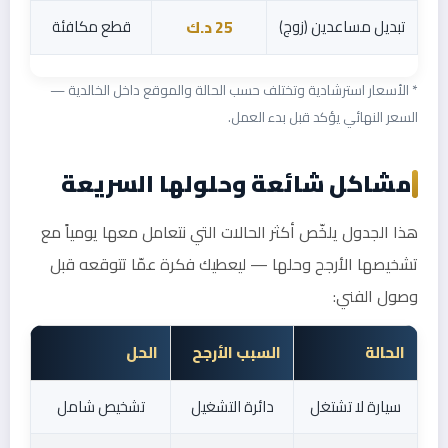
تبديل مساعدين (زوج)
قطع مكافئة
25 د.ك
* الأسعار استرشادية وتختلف حسب الحالة والموقع داخل الخالدية —
السعر النهائي يؤكد قبل بدء العمل.
مشاكل شائعة وحلولها السريعة
هذا الجدول يلخّص أكثر الحالات التي نتعامل معها يومياً مع
تشخيصها الأرجح وحلها — ليعطيك فكرة عمّا تتوقعه قبل
وصول الفني:
الحالة
السبب الأرجح
الحل
سيارة لا تشتغل
دائرة التشغيل
تشخيص شامل