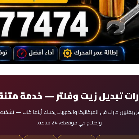
ات تبديل زيت وفلتر — خدمة متنق
قل بفنيين خبراء في الميكانيكا والكهرباء يصلك أينما كنت — تشخ
وإصلاح في موقعك، 24 ساعة.