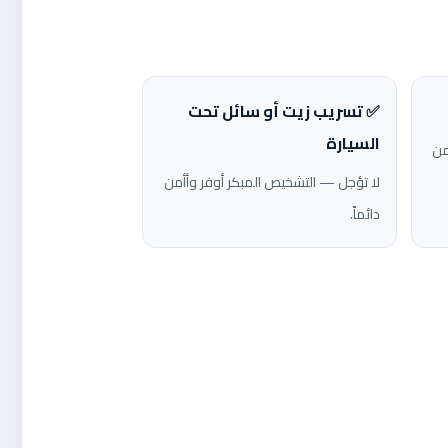
✅ تسريب زيت أو سائل تحت
السيارة
من
لا تؤجل — التشخيص المبكر أوفر وأأمن
دائماً.