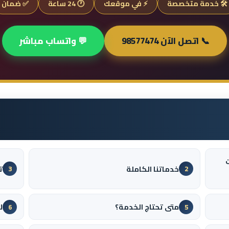
🛠️ خدمة متخصصة
⚡ في موقعك
🕐 24 ساعة
✅ ضمان
📞 اتصل الآن 98577474
💬 واتساب مباشر
خدماتنا الكاملة
ت
3
2
متى تحتاج الخدمة؟
ل
6
5