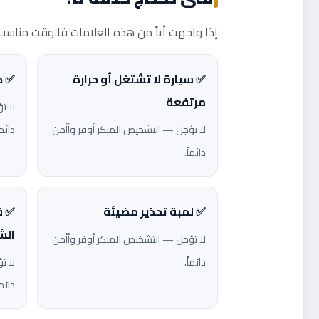
إذا واجهت أياً من هذه العلامات فالوقت مناسب ل
✅ سيارة لا تشتغل أو حرارة
✅ ص
مرتفعة
لا ت
لا تؤجل — التشخيص المبكر أوفر وأأمن
دائما
دائماً.
✅ لمبة تحذير مضيئة
✅ ف
الش
لا تؤجل — التشخيص المبكر أوفر وأأمن
دائماً.
لا ت
دائما