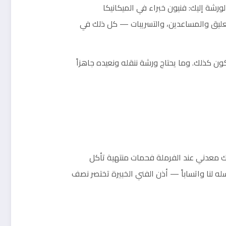
ورشة إليك: فنيون خبراء في الميكانيكا
، التعليق والمساعدين، والتسريبات — كل ذلك في
 كذلك. وما يحتاج ورشة ننقله ونعيده جاهزاً
حك معدني عند الفرملة فحمات منتهية تأكل
 لنا واتساباً — أذن الفني الخبيرة تختصر نصف