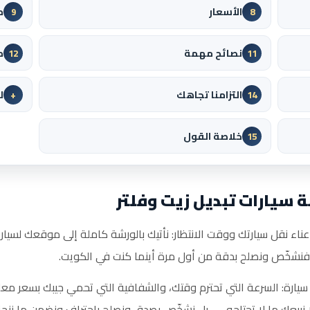
الأسعار
م
9
8
نصائح مهمة
م
12
11
التزامنا تجاهك
ل
+
14
خلاصة القول
15
 سيارات تبديل زيت وفلتر
ناء نقل سيارتك ووقت الانتظار: نأتيك بالورشة كاملة إلى موقعك لسيارا
ة، فنشخّص ونصلح بدقة من أول مرة أينما كنت في الكويت.
سيارة: السرعة التي تحترم وقتك، والشفافية التي تحمي جيبك بسعر معل
ا نبيعك ما لا تحتاجه — بل نشخّص بصدق ونصلح باحتراف ونضمن ما ننجز