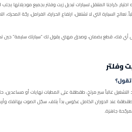
تيار. كراجنا المتنقل لسيارات تبديل زيت وفلتر بجميع موديلاتها يجلب ال
ً. نعالج السيارة التي لا تشتغل، ارتفاع الحرارة، الفرامل، رجّة المحرك
قبل أي فك، قطع بضمان، وصدق مهني يقول لك “سيارتك سليمة” حين تكون
ت وفلتر
 تقول؟
 التشغيل غالباً سير مرتخٍ، طقطقة على المطبات نهايات أو مساعدين، 
طقطقة عند الدوران الكامل عكوس بدأ يتلف. سجّل الصوت بهاتفك وأرسله
رجّحة جاهزة.