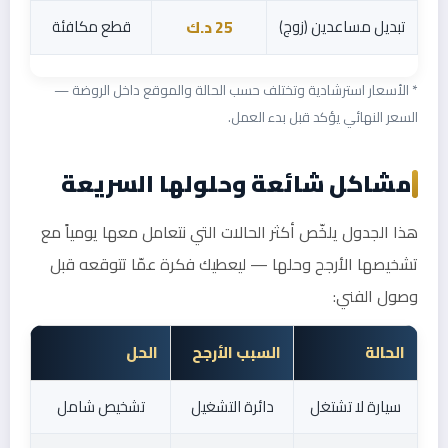
تبديل مساعدين (زوج)
قطع مكافئة
25 د.ك
* الأسعار استرشادية وتختلف حسب الحالة والموقع داخل الروضة —
السعر النهائي يؤكد قبل بدء العمل.
مشاكل شائعة وحلولها السريعة
هذا الجدول يلخّص أكثر الحالات التي نتعامل معها يومياً مع
تشخيصها الأرجح وحلها — ليعطيك فكرة عمّا تتوقعه قبل
وصول الفني:
الحالة
السبب الأرجح
الحل
سيارة لا تشتغل
دائرة التشغيل
تشخيص شامل