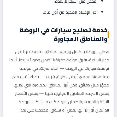
افحص قبل السفر لا بعده.
اختر الإصلاح الصحيح من أول مرة.
خدمة تصليح سيارات في الروضة
والمناطق المجاورة
نغطي الروضة بالكامل وجميع المناطق المحيطة بها على
مدار الساعة، بفرق موزّعة جغرافياً تضمن وصولاً سريعاً. أينما
توقفت سيارتك في الروضة — أمام منزلك، في موقف
عملك، عند مجمع، أو على طريق قريب — يصلك أقرب فني
مجهّز خلال دقائق. ومن أبرز المناطق المجاورة التي نصلها
بنفس السرعة: المناطق المجاورة كلها — بنفس الأسعار
الثابتة والجودة والضمان. سواء كنت من سكان الروضة
الدائمين أو زائراً لها لعمل أو تسوّق، فخدمتنا على بعد