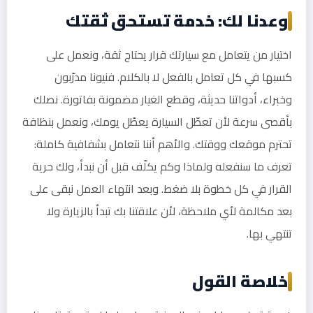
وعدنا لك: خدمة تستحق ثقتك
اختيار من يتعامل مع سيارتك قرار يحتاج ثقة، ونعمل على
كسبها في كل تعامل بالفعل لا بالكلام. فنيونا مدرّبون
وخبراء، أدواتنا حديثة، وقطع الغيار مضمونة بفاتورة. نصلك
بأقصى سرعة لأن تعطّل السيارة يعطّل يومك، ونعمل بنظافة
تحترم موقعك ووقتك. والأهم أننا نتعامل بشفافية كاملة:
تعرف ما سنفعله ولماذا وكم يكلّف قبل أن نبدأ، ولك حرية
القرار في كل خطوة بلا ضغط. وبعد انتهاء العمل نبقى على
بعد مكالمة لأي ملاحظة، لأن علاقتنا بك تبدأ بالزيارة ولا
تنتهي بها.
خلاصة القول