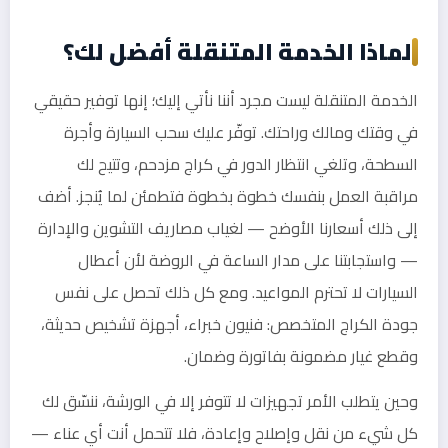
لماذا الخدمة المتنقلة أفضل لك؟
الخدمة المتنقلة ليست مجرد أننا نأتي إليك؛ إنها توفير حقيقي
في وقتك ومالك وراحتك. توفّر عليك سحب السيارة وأجرة
السطحة، وتلغي انتظار الدور في كراج مزدحم، وتتيح لك
مراقبة العمل بنفسك خطوة بخطوة فتطمئن لما يُنجز. أضف
إلى ذلك أسعارنا الأوضح — لغياب مصاريف التشوين والإدارة
— واستجابتنا على مدار الساعة في الروضة لأن أعطال
السيارات لا تحترم المواعيد. ومع كل ذلك تحصل على نفس
جودة الكراج المتخصص: فنيون خبراء، أجهزة تشخيص حديثة،
وقطع غيار مضمونة بفاتورة وضمان.
وحين يتطلب الأمر تجهيزات لا تتوفر إلا في الورشة، ننسّق لك
كل شيء من نقل وإصلاح وإعادة، فلا تتحمل أنت أي عناء —