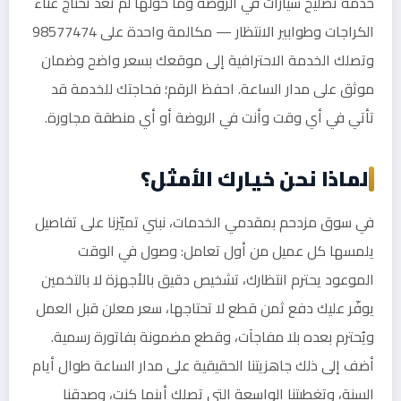
خدمة تصليح سيارات في الروضة وما حولها لم تعد تحتاج عناء
الكراجات وطوابير الانتظار — مكالمة واحدة على 98577474
وتصلك الخدمة الاحترافية إلى موقعك بسعر واضح وضمان
موثق على مدار الساعة. احفظ الرقم؛ فحاجتك للخدمة قد
تأتي في أي وقت وأنت في الروضة أو أي منطقة مجاورة.
لماذا نحن خيارك الأمثل؟
في سوق مزدحم بمقدمي الخدمات، نبني تميّزنا على تفاصيل
يلمسها كل عميل من أول تعامل: وصول في الوقت
الموعود يحترم انتظارك، تشخيص دقيق بالأجهزة لا بالتخمين
يوفّر عليك دفع ثمن قطع لا تحتاجها، سعر معلن قبل العمل
ويُحترم بعده بلا مفاجآت، وقطع مضمونة بفاتورة رسمية.
أضف إلى ذلك جاهزيتنا الحقيقية على مدار الساعة طوال أيام
السنة، وتغطيتنا الواسعة التي تصلك أينما كنت، وصدقنا