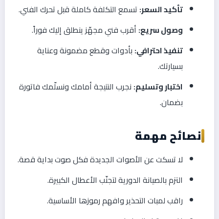
تأكيد السعر:
تسمع التكلفة كاملة قبل تحرك الفني.
وصول سريع:
أقرب فني مجهّز ينطلق إليك فوراً.
تنفيذ احترافي:
بأدوات وقطع مضمونة وعناية
بسيارتك.
اختبار وتسليم:
نجرب النتيجة أمامك ونسلّمك فاتورة
بضمان.
نصائح مهمة
لا تسكت عن الأصوات الجديدة فكل صوت بداية قصة.
التزم بالصيانة الدورية لتجنّب الأعطال الكبيرة.
راقب لمبات التحذير وافهم رموزها الأساسية.