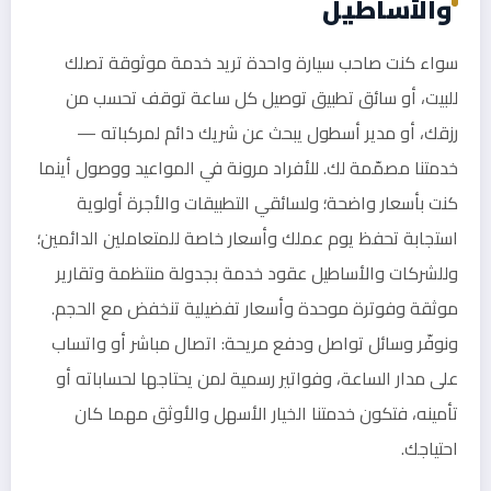
والأساطيل
سواء كنت صاحب سيارة واحدة تريد خدمة موثوقة تصلك
للبيت، أو سائق تطبيق توصيل كل ساعة توقف تحسب من
رزقك، أو مدير أسطول يبحث عن شريك دائم لمركباته —
خدمتنا مصمّمة لك. للأفراد مرونة في المواعيد ووصول أينما
كنت بأسعار واضحة؛ ولسائقي التطبيقات والأجرة أولوية
استجابة تحفظ يوم عملك وأسعار خاصة للمتعاملين الدائمين؛
وللشركات والأساطيل عقود خدمة بجدولة منتظمة وتقارير
موثقة وفوترة موحدة وأسعار تفضيلية تنخفض مع الحجم.
ونوفّر وسائل تواصل ودفع مريحة: اتصال مباشر أو واتساب
على مدار الساعة، وفواتير رسمية لمن يحتاجها لحساباته أو
تأمينه، فتكون خدمتنا الخيار الأسهل والأوثق مهما كان
احتياجك.