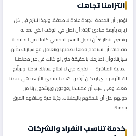
التزامنا تجاهك
نؤمن أن الخدمة الجيدة عادة لا صدفة، ولهذا نلتزم في كل
زيارة بأربعة مبادئ ثابتة: أن نصل في الوقت الذي نعد به
ونحترم انتظارك؛ أن نقول السعر الحقيقي كاملاً من البداية بلا
مفاجآت؛ أن نستخدم قطعاً نضمنها ونتعامل مع سيارتك كأنها
سيارتنا؛ وأن نصارحك بالحقيقة حتى لو كانت في غير مصلحتنا
المالية المباشرة — نخبرك حين لا تحتاج سيارتك تدخلاً، ونرشّح
لك الأوفر حتى لو كان أرخص. هذه المبادئ الأربعة هي عقدنا
معك، وهي سبب أن عملاءنا يعودون ويرشّحون بنا من
حولهم بدل أن نلاحقهم بالإعلانات. جرّبنا مرة وستفهم الفرق
بنفسك.
خدمة تناسب الأفراد والشركات