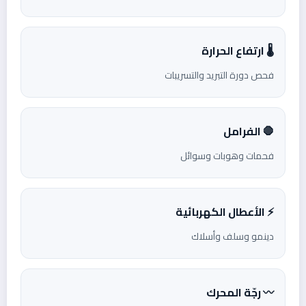
🌡️ ارتفاع الحرارة
فحص دورة التبريد والتسريبات
🛑 الفرامل
فحمات وهوبات وسوائل
⚡ الأعطال الكهربائية
دينمو وسلف وأسلاك
〰️ رجّة المحرك