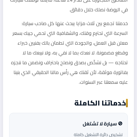
في الروضة نصلك خلال دقائق.
خدمتنا تجمع بين ثلاث مزايا يبحث عنها كل صاحب سيارة:
السرعة التي تحترم وقتك، والشفافية التي تحمي جيبك بسعر
معلن قبل العمل، والجودة التي تطمئن بالك بفنيين خبراء
وقطع مضمونة. لا نعدك بما لا نفي به، ولا نبيعك ما لا
تحتاجه — بل نشخّص بصدق ونصلح باحتراف ونضمن ما ننجزه
بفاتورة موثقة، لأن ثقتك هي رأس مالنا الحقيقي الذي بنينا
عليه سمعتنا عبر السنوات.
خدماتنا الكاملة
🚫 سيارة لا تشتغل
تشخيص دائرة التشغيل كاملة