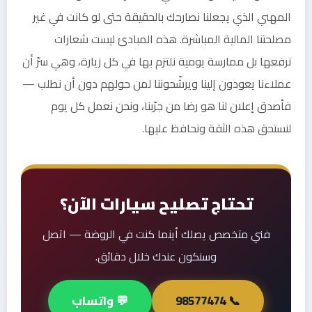
المهني الذي يجعلنا نصارحك بالحقيقة حتى لو كانت في غير
مصلحتنا المالية المباشرة. هذه المبادئ ليست شعارات
نرفعها بل ممارسة يومية نلتزم بها في كل زيارة، وهي سرّ أن
عملاءنا يعودون إلينا ويرشّحوننا لمن حولهم دون أن نطلب —
فأصدق إعلان لنا هو رضا من جرّبنا، ونحن نعمل كل يوم
لنستحق هذه الثقة ونحافظ عليها.
تحتاج تصليح سيارات الآن؟
فني متخصص يصلك أينما كنت في الروضة — اتصل
وسنكون عندك خلال دقائق.
📞 98577474
💬 واتساب