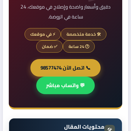
دقيق وأسعار واضحة وإصلاح في موقعك، 24
ساعة في الروضة.
🛠️ خدمة متخصصة
⚡ في موقعك
🕐 24 ساعة
✅ ضمان
📞 اتصل الآن 98577474
💬 واتساب مباشر
محتويات المقال
🛠️