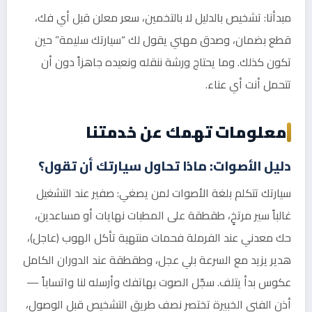
مبدأنا: تشخيص بالدليل لا بالتخمين، سعر معلن قبل أي فك،
قطع بضمان، وصدق مهني يقول لك “سيارتك سليمة” حين
تكون كذلك. وما يحتاج ورشة ننقله ونعيده جاهزاً دون أن
تتحمل أنت أي عناء.
معلومات تهمك عن خدمتنا
دليل الأصوات: ماذا تحاول سيارتك أن تقول؟
سيارتك تتكلم بلغة الأصوات لمن يصغي: صفير عند التشغيل
غالباً سير مرتخٍ، طقطقة على المطبات نهايات أو مساعدين،
حك معدني عند الفرملة فحمات منتهية تأكل الهوب (عاجل)،
هدير يزيد مع السرعة بلي عجل، وطقطقة عند الدوران الكامل
عكوس بدأ يتلف. سجّل الصوت بهاتفك وأرسله لنا واتساباً —
أذن الفني الخبيرة تختصر نصف طريق التشخيص قبل الوصول،