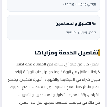
بواجي وكويلات وبخاخات
🔩 التعليق والمساعدين
فحص وتبديل باحترافية
تفاصيل الخدمة ومزاياها
العطل جزء من حياة أي سيارة، لكن المعاناة معه اختيار.
كراجنا المتنقل في الروضة وما حولها يجلب الورشة إليك:
فنيون خبراء في الميكانيكا والكهرباء، أجهزة تشخيص، وقطع
الغيار الأكثر طلباً. نعالج السيارة التي لا تشتغل، ارتفاع الحرارة،
الفرامل، رجّة المحرك، التعليق والمساعدين، والتسريبات —
كل ذلك في موقعك بتسعيرة تعرفها قبل بدء العمل.