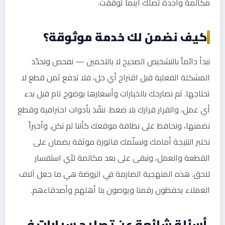
مكالمة واحدة تصلك أينما توقفت.
كيف نضمن لك خدمة موثوقة؟
نبدأ دائماً بالتشخيص الصحيح لا بالتخمين — نفحص ونحدّد
المشكلة الفعلية قبل اقتراح أي حل، فلا تدفع ثمن قطع لا
تحتاجها. ثم نصارحك بالخيارات وأسعارها بوضوح تام قبل بدء
أي عمل، والقرار قرارك بلا ضغط. ننفّذ بأدوات احترافية وقطع
نضمنها، ونحافظ على نظافة موقعك كأننا لم نكن. وأخيراً
نختبر النتيجة أمامك ونسلّمك فاتورة موثقة بضمان على
القطعة والعمل، ونبقى على بعد مكالمة لأي استفسار
لاحق. هذه المنهجية الصارمة في الروضة هي ما جعل آلاف
العملاء يحفظون رقمنا ويوصون بنا أهلهم وأصدقاءهم.
أسئلة شائعة عن تصليح سيارات في