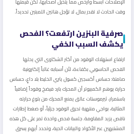
الإصلاحات أبسط وأرخص مما يتخيل أصحابها، لكن قيمتها
وقت الحادث لا تقدر بمال. لا تؤجل هاتين اللمبتين تحديداً.
صرفية البنزين ارتفعت؟ الفحص
يكشف السبب الخفي
ارتفاع استهلاك الوقود من أكثر الشكاوى التي يحلها
الفحص الحاسوبي بكفاءة، لأن أسبابه غالباً إلكترونية
صامتة: حساس أكسجين كسول يثري الخليط بلا داعٍ، حساس
حرارة يوهم الكمبيوتر أن المحرك بارد فيضخ وقوداً إضافياً
باستمرار، ثيرموستات عالق يمنع المحرك من بلوغ حرارته
المثالية، بواجي منتهية تحرق الوقود جزئياً، أو ضغط إطارات
ناقص يزيد المقاومة. جلسة فحص واحدة تمر على كل هذه
المشتبهين عبر الأكواد والبيانات الحية، وتحدد أيهم يسرق