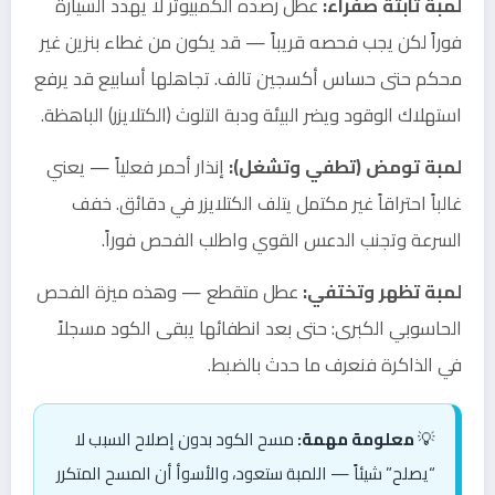
لمبة ثابتة صفراء:
عطل رصده الكمبيوتر لا يهدد السيارة
فوراً لكن يجب فحصه قريباً — قد يكون من غطاء بنزين غير
محكم حتى حساس أكسجين تالف. تجاهلها أسابيع قد يرفع
استهلاك الوقود ويضر البيئة ودبة التلوث (الكتلايزر) الباهظة.
لمبة تومض (تطفي وتشغل):
إنذار أحمر فعلياً — يعني
غالباً احتراقاً غير مكتمل يتلف الكتلايزر في دقائق. خفف
السرعة وتجنب الدعس القوي واطلب الفحص فوراً.
لمبة تظهر وتختفي:
عطل متقطع — وهذه ميزة الفحص
الحاسوبي الكبرى: حتى بعد انطفائها يبقى الكود مسجلاً
في الذاكرة فنعرف ما حدث بالضبط.
💡
معلومة مهمة:
مسح الكود بدون إصلاح السبب لا
“يصلح” شيئاً — اللمبة ستعود، والأسوأ أن المسح المتكرر