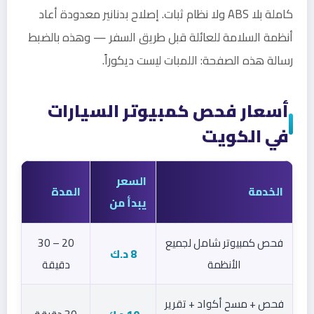
كاملة بلا ABS ولا نظام ثبات. إصلاح بدنانير معدودة أعاد
أنظمة السلامة للعائلة قبل طريق السفر — وهذه بالضبط
رسالة هذه الصفحة: اللمبات ليست ديكوراً.
أسعار فحص كمبيوتر السيارات
في الكويت
السعر
الخدمة
المدة
يبدأ من
فحص كمبيوتر شامل لجميع
20 – 30
8 د.ك
الأنظمة
دقيقة
فحص + مسح أكواد + تقرير