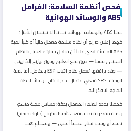
فحص أنظمة السلامة: الفرامل
ABS والوسائد الهوائية
لمبتا ABS والوسادة الهوائية تحديداً لا تحتملان التأجيل؛
فهما إعلان صريح أن نظام سلامة معطل جزئياً أو كلياً. لمبة
ABS المضيئة تعني غالباً أن فرامل سيارتك تعمل بالنظام
التقليدي فقط — دون منع انغلاق ودون توزيع إلكتروني
— وقد يرافقها تعطل نظام الثبات ESP بالكامل. أما لمبة
الوسائد SRS فتعني احتمال عدم انفتاح الوسائد لحظة
الحاجة، لا قدّر الله.
فحصنا يحدد العنصر المعطل بدقة: حساس عجلة متسخ،
وصلة مفصولة تحت مقعد، شريط سترينج (كلوك سبرنج)
تالف، أو وحدة تحتاج فحصاً أعمق — ومعظم هذه