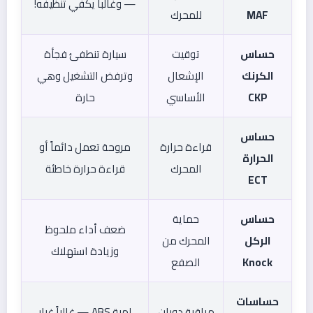
— وغالباً يكفي تنظيفه!
MAF
للمحرك
حساس
توقيت
سيارة تنطفئ فجأة
الكرنك
الإشعال
وترفض التشغيل وهي
CKP
الأساسي
حارة
حساس
قراءة حرارة
مروحة تعمل دائماً أو
الحرارة
المحرك
قراءة حرارة خاطئة
ECT
حساس
حماية
ضعف أداء ملحوظ
الركل
المحرك من
وزيادة استهلاك
Knock
الصفع
حساسات
مراقبة دوران
لمبة ABS — غالباً غبار