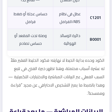
عطل في نظام
حساس عجلة أو ضغط
C1201
ABS/الفرامل
فرامل
دائرة الوسائد
وصلة تحت المقعد أو
B0001
الهوائية
حساس تصادم
الكود وحده بداية الخيط لا نهايته؛ فكود الخليط الفقير مثلاً
له عشرة أسباب محتملة، وهنا تظهر خبرة الفني في تتبع
السبب الفعلي عبر البيانات المباشرة والاختبارات التكميلية —
وهذا بالضبط ما يميز التشخيص الاحترافي عن مجرد “قراءة
وممسحة”.
البيانات المباشرة — ما بعد قراءة