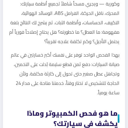
وكورية — ويجري مسحاً شاملاً لجميع أنظمة سيارتك:
المحرك، ناقل الحركة، الفرامل ABS، الوسائد الهوائية،
التكييف، الحساسات، وأنظمة الثبات. ثم يشرح لك النتائج بلغة
مفهومة: ما العطل؟ ما خطورته؟ هل يحتاج إصلاحاً فورياً أم
يحتمل التأجيل؟ وكم تكلفة علاجه تقريباً؟
بهذا الفحص الواحد توفر على نفسك أكبر خسارتين في عالم
صيانة السيارات: دفع ثمن قطع سليمة بُدلت على التخمين،
وتجاهل عطل صغير حتى تحول إلى كارثة مكلفة. ولأن
الحاجة للتشخيص لا تختار وقتاً، خدمتنا متاحة على مدار 24
ساعة يومياً.
ما هو فحص الكمبيوتر وماذا
يكشف في سيارتك؟