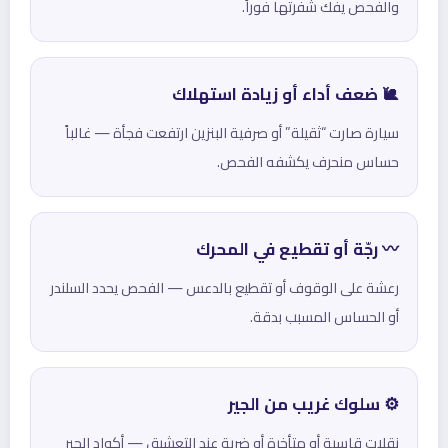
والفحص يفك شفرتها فوراً.
🐌 ضعف أداء أو زيادة استهلاك
سيارة صارت “ثقيلة” أو صرفية البنزين ارتفعت فجأة — غالباً
حساس منحرف يكشفه الفحص.
〰️ رجّة أو تقطيع في المحرك
رعشة على الوقوف أو تقطيع بالدعس — الفحص يحدد السلندر
أو الحساس المسبب بدقة.
⚙️ سلوك غريب من الجير
نقلات قاسية أو متأخرة أو ضربة عند التعشيق — أكواد الجير