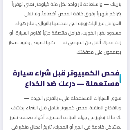
بنزينك — واستعادة لتر واحد لكل مئة كيلومتر تعني توفيراً
يتراكم شهرياً يفوق كلفة الفحص أضعافاً. ولا تنسَ
العوامل غير الإلكترونية التي نفحصها بالتوازي: فلتر هواء
مسدود بغبار الكويت، فرامل ملتصقة جزئياً تقاوم السيارة، أو
زيت محرك أثقل من الموصى به — كلها لصوص وقود صغار
يجتمعون على محفظتك.
فحص الكمبيوتر قبل شراء سيارة
مستعملة — درعك ضد الخداع
سوق السيارات المستعملة مليء بالفرص الجيدة —
وبالفخاخ المتقنة. فحص كمبيوتر شامل قبل الشراء يكشف
لك ما لا يظهر في جولة القيادة القصيرة: أكواد معلقة تشير
لمشاكل قادمة في الجير أو المحرك، تاريخ أعطال متكرر في