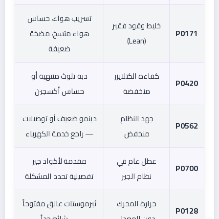
تسريب هواء، حساس
خليط وقود فقير
P0171
هواء متسخ، مضخة
(Lean)
ضعيفة
كفاءة الكتلايزر
دبة تلوث منتهية أو
P0420
منخفضة
حساس أكسجين
جهد النظام
دينمو ضعيف أو توصيلات
P0562
منخفض
— راجع خدمة الكهرباء
عطل عام في
مقدمة لأكواد جير
P0700
نظام الجير
تفصيلية تحدد المشكلة
حرارة المحرك
ثيرموستات عالق مفتوحاً
P0128
دون المعدل
— شائع جداً