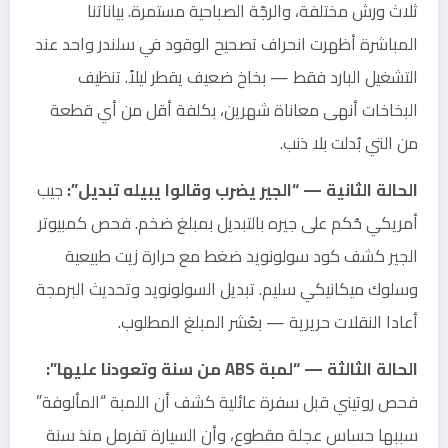
ثلاث ورش مختلفة، والرجّة الصباحية مستمرة. بياناتنا
المباشرة أظهرت انحراف تصحيح الوقود في سلندر واحد عند
التشغيل البارد فقط — بخاخ ضعيف يقطر ليلاً. تنظيف
البخاخات أنهى معاناة شهرين، بكلفة أقل من أي قطعة
من التي بُدلت بلا ذنب.
الحالة الثانية — “الجير يضرب وقالوا يبيله تبديل”:
جيب
أمريكي حُكم على جيره بالتبديل بمبلغ ضخم. فحص كمبيوتر
الجير كشف كود سولونويد ضغط مع حرارة زيت طبيعية
وسلوك ميكانيكي سليم. تبديل السولونويد وتحديث البرمجة
أعادا النقلات حريرية — بعُشر المبلغ المطلوب.
الحالة الثالثة — “لمبة ABS من سنة وتعودنا عليها”:
فحص روتيني قبل سفرة عائلية كشف أن اللمبة “المألوفة”
سببها حساس عجلة مقطوع، وأن السيارة تفرمل منذ سنة