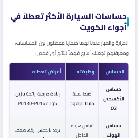
حساسات السيارة الأكثر تعطلاً في
أجواء الكويت
الحرارة والغبار عندنا لهما ضحايا مفضلون بين الحساسات،
ومعرفتهم تجعلك أسرع فهماً لنتائج أي فحص:
الحساس
وظيفته
أعراض تعطله
حساس
ضبط نسبة
زيادة صرفية، رائحة بنزين،
الأكسجين
خليط الوقود
كود P0130-P0167
O2
حساس
قياس هواء
تردد بالدعس، رجّة، ضعف
الهواء
الداخل