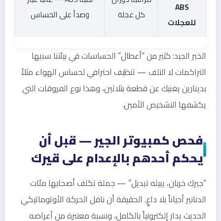
ABS
كل عجلة
وصدأ على الحساس
للعجلات
الخبر الجيد: كثير من “أعطال” الحساسات في بيئتنا سببها
التراكمات لا التلف — تنظيف احترافي لحساس الهواء مثلاً
بدينارين يغنيك عن قطعة بثلاثين، وهذا نوع الفروقات التي
يكشفها التشخيص الأمين.
فحص كمبيوتر الجير — قبل أن
يحكم أحدهم بالإعدام على قيرك
“جيرك خربان، يبيله تبديل” — جملة تكلف أصحابها مئات
الدنانير أحياناً بلا داعٍ. الحقيقة أن ناقل الحركة الأوتوماتيكي
الحديث يدار إلكترونياً بالكامل، ونسبة معتبرة من أعراضه