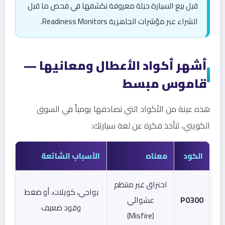
قبل بيع السيارة حيلة معروفة نكشفها في فحص ما قبل
الشراء عبر مؤشرات الجاهزية Readiness Monitors.
أشهر أكواد الأعطال ومعانيها —
قاموس مبسط
هذه عينة من الأكواد التي نصادفها يومياً في السوق
الكويتي، لتأخذ فكرة عن لغة سيارتك:
الكود
معناه
الأسباب الشائعة
احتراق غير منتظم
بواجي، كويلات، أو ضغط
P0300
عشوائي
وقود ضعيف
(Misfire)