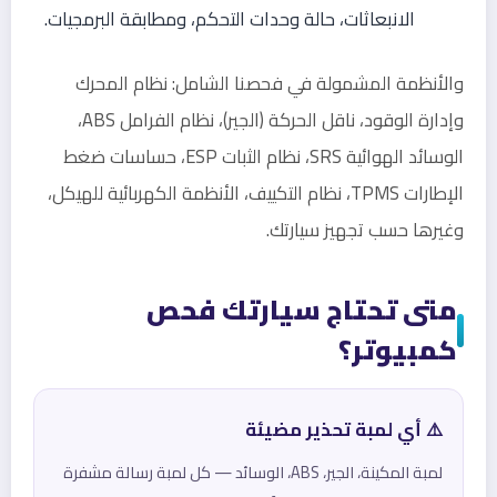
الانبعاثات، حالة وحدات التحكم، ومطابقة البرمجيات.
والأنظمة المشمولة في فحصنا الشامل: نظام المحرك
وإدارة الوقود، ناقل الحركة (الجير)، نظام الفرامل ABS،
الوسائد الهوائية SRS، نظام الثبات ESP، حساسات ضغط
الإطارات TPMS، نظام التكييف، الأنظمة الكهربائية للهيكل،
وغيرها حسب تجهيز سيارتك.
متى تحتاج سيارتك فحص
كمبيوتر؟
⚠️ أي لمبة تحذير مضيئة
لمبة المكينة، الجير، ABS، الوسائد — كل لمبة رسالة مشفرة