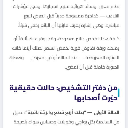
نظام معين، وسائد هوائية سبق انفجارها، وحتى مؤشرات
التلاعب — كذاكرة ممسوحة حديثاً قبل العرض للبيع
مباشرة، وهي إشارة يعرف قارئها أن البائع يخفي شيئاً.
كلفة هذا الفحص دنانير معدودة، وقد يوفر عليك آلافاً أو
يمنحك ورقة تفاوض قوية لخفض السعر. نصلك أينما كانت
السيارة المعروضة — عند المالك أو في معرض — ونعطيك
الصورة كاملة قبل أن تمضي.
من دفتر التشخيص: حالات حقيقية
حيّرت أصحابها
الحالة الأولى — “بدلت أربع قطع والرجّة باقية”:
عميل
من السالمية بدّل بواجي وكويلات وحساس هواء بنصيحة