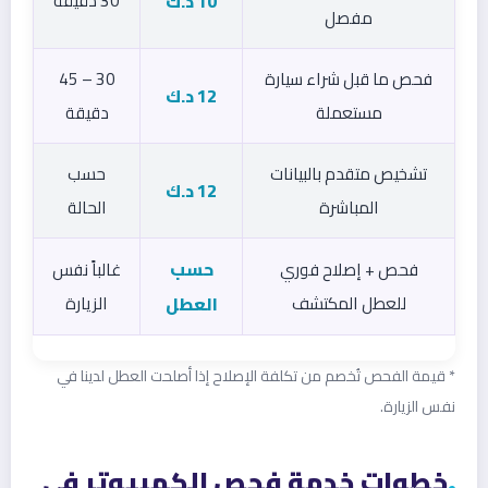
10 د.ك
30 دقيقة
مفصل
فحص ما قبل شراء سيارة
30 – 45
12 د.ك
مستعملة
دقيقة
تشخيص متقدم بالبيانات
حسب
12 د.ك
المباشرة
الحالة
حسب
فحص + إصلاح فوري
غالباً نفس
للعطل المكتشف
العطل
الزيارة
* قيمة الفحص تُخصم من تكلفة الإصلاح إذا أصلحت العطل لدينا في
نفس الزيارة.
خطوات خدمة فحص الكمبيوتر في