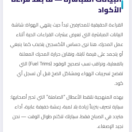
الأكواد
القراءة الحقيقية للمحترفين تبدأ حيث ينتهي الهواة: شاشة
البيانات المباشرة التي تعرض عشرات القراءات الحية أثناء
عمل المحرك. هنا نرى حساس الأكسجين يتذبذب كما ينبغي
أو يتجمد على قيمة ثابتة، ونقارن حرارة المحرك المعلنة
بالفعلية، ونراقب نسب تصحيح الوقود (Fuel Trims) التي
تفضح تسريبات الهواء ومشاكل الضخ قبل أن تسجل أي
كود.
بهذه المنهجية نلتقط الأعطال “الصامتة” التي تحير أصحابها:
سيارة تصرف بنزيناً زيادة بلا لمبة، رعشة خفيفة عابرة، أداء
متردد في الصباح فقط. سيارتك تتكلم طوال الوقت — نحن
نجيد الإصغاء.