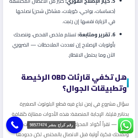
5. خيار الإصلاح الفوري:
كثير من الأعطال المكتشفة
(حساسات، بواجي، كويلات، مشاكل شحن) نصلحها
في الزيارة نفسها إن رغبت.
6. تقرير ومتابعة:
تستلم ملخص الفحص، وننصحك
بأولويات الإصلاح إن تعددت الملاحظات — الضروري
الآن وما يحتمل الانتظار.
هل تكفي قارئات OBD الرخيصة
وتطبيقات الجوال؟
سؤال مشروع في زمن تباع فيه قطع البلوتوث الصغيرة
بدنانير قليلة. الإجابة المنصفة: هذه الأدوات ممتازة كثقافة
عامة — تقرأ أكواد المحرك الأساسية وبعض البيانات،
رقم كراج بنشر 98577474
وتمنحك فكرة أولية قبل الاتصال بالمختص. لكن حدودها