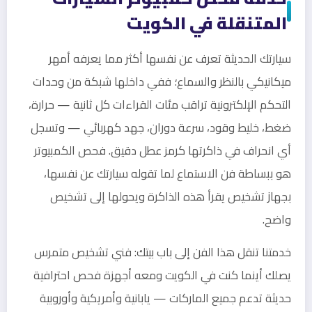
المتنقلة في الكويت
سيارتك الحديثة تعرف عن نفسها أكثر مما يعرفه أمهر
ميكانيكي بالنظر والسماع؛ ففي داخلها شبكة من وحدات
التحكم الإلكترونية تراقب مئات القراءات كل ثانية — حرارة،
ضغط، خليط وقود، سرعة دوران، جهد كهربائي — وتسجل
أي انحراف في ذاكرتها كرمز عطل دقيق. فحص الكمبيوتر
هو ببساطة فن الاستماع لما تقوله سيارتك عن نفسها،
بجهاز تشخيص يقرأ هذه الذاكرة ويحولها إلى تشخيص
واضح.
خدمتنا تنقل هذا الفن إلى باب بيتك: فني تشخيص متمرس
يصلك أينما كنت في الكويت ومعه أجهزة فحص احترافية
حديثة تدعم جميع الماركات — يابانية وأمريكية وأوروبية