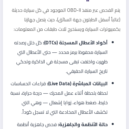
يتم الفحص عبر منفذ OBD-II الموجود في كل سيارة حديثة
(غالباً أسفل الطبلون جهة السائق)، حيث يتصل جهازنا
بكمبيوترات السيارة ويستخرج ثلاث طبقات من المعلومات:
أكواد الأعطال المسجلة (DTCs):
كل خلل رصدته
السيارة محفوظ برمز محدد — حتى الأعطال التي
ظهرت واختفت تبقى مسجلة في الذاكرة وتحكي
تاريخ السيارة الحقيقي.
البيانات المباشرة (Live Data):
قراءات الحساسات
لحظة بلحظة أثناء عمل المحرك — درجة حرارة، نسبة
خليط، ضغط هواء، زوايا إشعال — وهي التي
تكشف الأعطال المخادعة التي لا تسجل كوداً.
حالة الأنظمة والجاهزية:
فحص جاهزية أنظمة