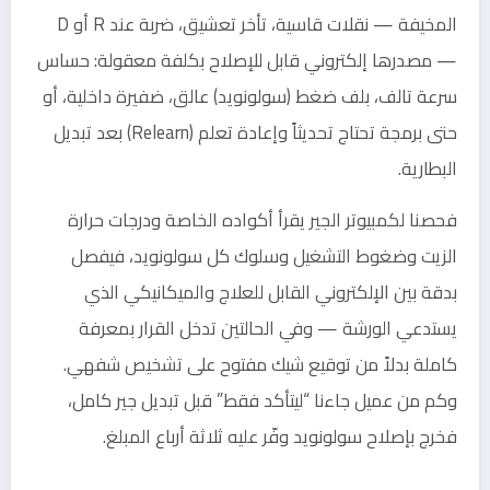
المخيفة — نقلات قاسية، تأخر تعشيق، ضربة عند R أو D
— مصدرها إلكتروني قابل للإصلاح بكلفة معقولة: حساس
سرعة تالف، بلف ضغط (سولونويد) عالق، ضفيرة داخلية، أو
حتى برمجة تحتاج تحديثاً وإعادة تعلم (Relearn) بعد تبديل
البطارية.
فحصنا لكمبيوتر الجير يقرأ أكواده الخاصة ودرجات حرارة
الزيت وضغوط التشغيل وسلوك كل سولونويد، فيفصل
بدقة بين الإلكتروني القابل للعلاج والميكانيكي الذي
يستدعي الورشة — وفي الحالتين تدخل القرار بمعرفة
كاملة بدلاً من توقيع شيك مفتوح على تشخيص شفهي.
وكم من عميل جاءنا “ليتأكد فقط” قبل تبديل جير كامل،
فخرج بإصلاح سولونويد وفّر عليه ثلاثة أرباع المبلغ.