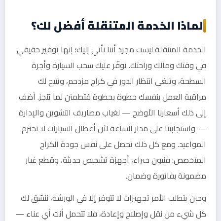
لماذا الخدمة المتنقلة أفضل لك؟
الخدمة المتنقلة ليست مجرد أننا نأتي إليك؛ إنها توفير حقيقي
في وقتك ومالك وراحتك. توفّر عليك سحب السيارة وأجرة
السطحة، وتلغي انتظار الدور في كراج مزدحم، وتتيح لك
مراقبة العمل بنفسك خطوة بخطوة فتطمئن لما يُنجز. أضف
إلى ذلك أسعارنا الأوضح — لغياب مصاريف التشوين والإدارة
— واستجابتنا على مدار الساعة لأن أعطال السيارات لا تحترم
المواعيد. ومع كل ذلك تحصل على نفس جودة الكراج
المتخصص: فنيون خبراء، أجهزة تشخيص حديثة، وقطع غيار
مضمونة بفاتورة وضمان.
وحين يتطلب الأمر تجهيزات لا تتوفر إلا في الورشة، ننسّق لك
كل شيء من نقل وإصلاح وإعادة، فلا تتحمل أنت أي عناء —