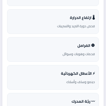
🌡️ ارتفاع الحرارة
فحص دورة التبريد والتسريبات
🛑 الفرامل
فحمات وهوبات وسوائل
⚡ الأعطال الكهربائية
دينمو وسلف وأسلاك
〰️ رجّة المحرك