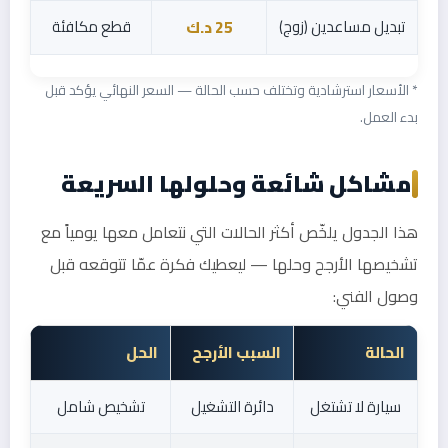
تبديل مساعدين (زوج)
قطع مكافئة
25 د.ك
* الأسعار استرشادية وتختلف حسب الحالة — السعر النهائي يؤكد قبل
بدء العمل.
مشاكل شائعة وحلولها السريعة
هذا الجدول يلخّص أكثر الحالات التي نتعامل معها يومياً مع
تشخيصها الأرجح وحلها — ليعطيك فكرة عمّا تتوقعه قبل
وصول الفني:
الحالة
السبب الأرجح
الحل
سيارة لا تشتغل
دائرة التشغيل
تشخيص شامل