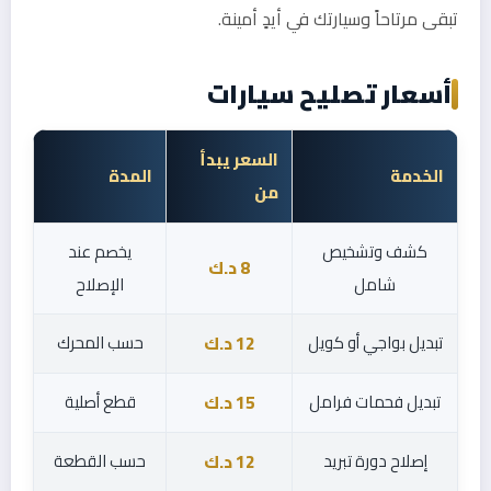
تبقى مرتاحاً وسيارتك في أيدٍ أمينة.
أسعار تصليح سيارات
السعر يبدأ
الخدمة
المدة
من
كشف وتشخيص
يخصم عند
8 د.ك
شامل
الإصلاح
تبديل بواجي أو كويل
حسب المحرك
12 د.ك
تبديل فحمات فرامل
قطع أصلية
15 د.ك
إصلاح دورة تبريد
حسب القطعة
12 د.ك