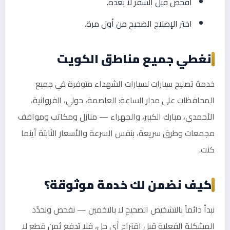
افحص قبل السفر لا بعده.
اختر الإصلاح الصحيح من أول مرة.
نغطي جميع مناطق الكويت
خدمة تصليح سيارات لسيارات الشهداء متوفرة في جميع
المحافظات على مدار الساعة: العاصمة، حولي، الفروانية،
الأحمدي، مبارك الكبير، والجهراء — منازل ومكاتب ومواقف
مجمعات وطرق سريعة، بنفس السرعة والأسعار الثابتة أينما
كنت.
كيف نضمن لك خدمة موثوقة؟
نبدأ دائماً بالتشخيص الصحيح لا بالتخمين — نفحص ونحدّد
المشكلة الفعلية قبل اقتراح أي حل، فلا تدفع ثمن قطع لا