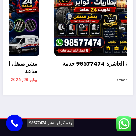
بنشر متنقل القصور 98577474 خدمة متنقلة 24
متنقلة 24 ساعة
يوليو 28, 2026
ammar ammar
رقم كراج بنشر 98577474