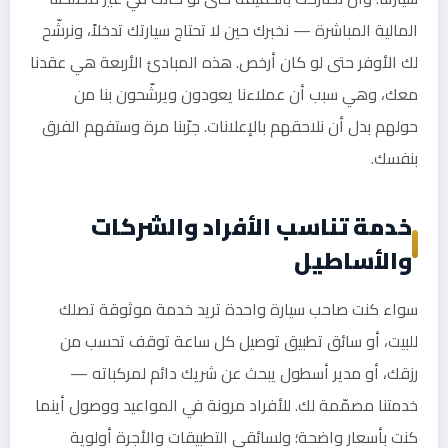
المالية المباشرة — نخبرك حين لا تحتاج سيارتك تدخلاً، ونرشّح
لك الأوفر حتى لو كان أرخص. هذه المبادئ الأربعة هي عقدنا
معك، وهي سبب أن عملاءنا يعودون ويرشّحون بنا من
حولهم بدل أن نلاحقهم بالإعلانات. جرّبنا مرة وستفهم الفرق
بنفسك.
خدمة تناسب الأفراد والشركات
والأساطيل
سواء كنت صاحب سيارة واحدة تريد خدمة موثوقة تصلك
للبيت، أو سائق تطبيق توصيل كل ساعة توقف تحسب من
رزقك، أو مدير أسطول يبحث عن شريك دائم لمركباته —
خدمتنا مصمّمة لك. للأفراد مرونة في المواعيد ووصول أينما
كنت بأسعار واضحة؛ ولسائقي التطبيقات والأجرة أولوية