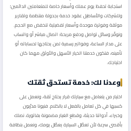
استجابة تحفظ يوم عملك وأسعار خاصة للمتعاملين الدائمين؛
وللشركات والأساطيل عقود خدمة بجدولة منتظمة وتقارير
موثقة وفوترة موحدة وأسعار تفضيلية تنخفض مع الحجم.
ونوفّر وسائل تواصل ودفع مريحة: اتصال مباشر أو واتساب
على مدار الساعة، وفواتير رسمية لمن يحتاجها لحساباته أو
تأمينه، فتكون خدمتنا الخيار الأسهل والأوثق مهما كان
احتياجك.
وعدنا لك: خدمة تستحق ثقتك
اختيار من يتعامل مع سيارتك قرار يحتاج ثقة، ونعمل على
كسبها في كل تعامل بالفعل لا بالكلام. فنيونا مدرّبون
وخبراء، أدواتنا حديثة، وقطع الغيار مضمونة بفاتورة. نصلك
بأقصى سرعة لأن تعطّل السيارة يعطّل يومك، ونعمل بنظافة