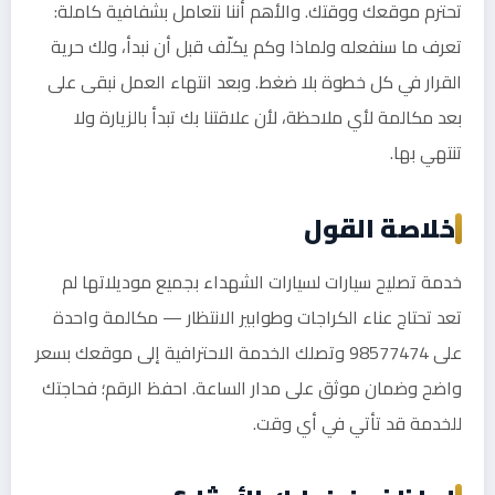
تحترم موقعك ووقتك. والأهم أننا نتعامل بشفافية كاملة:
تعرف ما سنفعله ولماذا وكم يكلّف قبل أن نبدأ، ولك حرية
القرار في كل خطوة بلا ضغط. وبعد انتهاء العمل نبقى على
بعد مكالمة لأي ملاحظة، لأن علاقتنا بك تبدأ بالزيارة ولا
تنتهي بها.
خلاصة القول
خدمة تصليح سيارات لسيارات الشهداء بجميع موديلاتها لم
تعد تحتاج عناء الكراجات وطوابير الانتظار — مكالمة واحدة
على 98577474 وتصلك الخدمة الاحترافية إلى موقعك بسعر
واضح وضمان موثق على مدار الساعة. احفظ الرقم؛ فحاجتك
للخدمة قد تأتي في أي وقت.