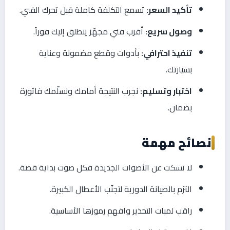
تأكيد السعر:
تسمع التكلفة كاملة قبل تحرك الفني.
وصول سريع:
أقرب فني مجهّز ينطلق إليك فوراً.
تنفيذ احترافي:
بأدوات وقطع مضمونة وعناية
بسيارتك.
اختبار وتسليم:
نجرب النتيجة أمامك ونسلّمك فاتورة
بضمان.
نصائح مهمة
لا تسكت عن الأصوات الجديدة فكل صوت بداية قصة.
التزم بالصيانة الدورية لتجنّب الأعطال الكبيرة.
راقب لمبات التحذير وافهم رموزها الأساسية.