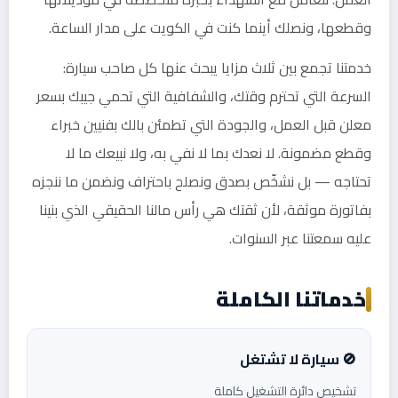
وقطعها، ونصلك أينما كنت في الكويت على مدار الساعة.
خدمتنا تجمع بين ثلاث مزايا يبحث عنها كل صاحب سيارة:
السرعة التي تحترم وقتك، والشفافية التي تحمي جيبك بسعر
معلن قبل العمل، والجودة التي تطمئن بالك بفنيين خبراء
وقطع مضمونة. لا نعدك بما لا نفي به، ولا نبيعك ما لا
تحتاجه — بل نشخّص بصدق ونصلح باحتراف ونضمن ما ننجزه
بفاتورة موثقة، لأن ثقتك هي رأس مالنا الحقيقي الذي بنينا
عليه سمعتنا عبر السنوات.
خدماتنا الكاملة
🚫 سيارة لا تشتغل
تشخيص دائرة التشغيل كاملة