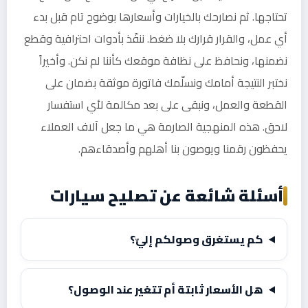
تحتاجها. ثم نصارحك بالخيارات وأسعارها بوضوح تام قبل بدء
أي عمل، والقرار قرارك بلا ضغط. ننفّذ بأدوات احترافية وقطع
نضمنها، ونحافظ على نظافة موقعك كأننا لم نكن. وأخيراً
نختبر النتيجة أمامك ونسلّمك فاتورة موثقة بضمان على
القطعة والعمل، ونبقى على بعد مكالمة لأي استفسار
لاحق. هذه المنهجية الصارمة هي ما جعل آلاف العملاء
يحفظون رقمنا ويوصون بنا أهلهم وأصدقاءهم.
أسئلة شائعة عن تصليح سيارات
كم يستغرق وصولكم إليّ؟
هل الأسعار ثابتة أم تتغير عند الوصول؟