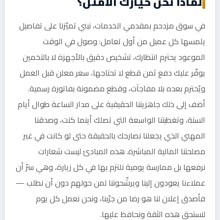
لماذا نحن خيارك الأمثل؟
في سوق مزدحم بمقدمي الخدمات، نبني تميّزنا على تفاصيل
يلمسها كل عميل من أول تعامل: وصول في الوقت
الموعود يحترم انتظارك، تشخيص دقيق بالأجهزة لا بالتخمين
يوفّر عليك دفع ثمن قطع لا تحتاجها، سعر معلن قبل العمل
ويُحترم بعده بلا مفاجآت، وقطع مضمونة بفاتورة رسمية.
أضف إلى ذلك جاهزيتنا الحقيقية على مدار الساعة طوال أيام
السنة، وتغطيتنا الواسعة التي تصلك أينما كنت، وصدقنا
المهني الذي يجعلنا نصارحك بالحقيقة حتى لو كانت في غير
مصلحتنا المالية المباشرة. هذه المبادئ ليست شعارات
نرفعها بل ممارسة يومية نلتزم بها في كل زيارة، وهي سرّ أن
عملاءنا يعودون إلينا ويرشّحوننا لمن حولهم دون أن نطلب —
فأصدق إعلان لنا هو رضا من جرّبنا، ونحن نعمل كل يوم
لنستحق هذه الثقة ونحافظ عليها.