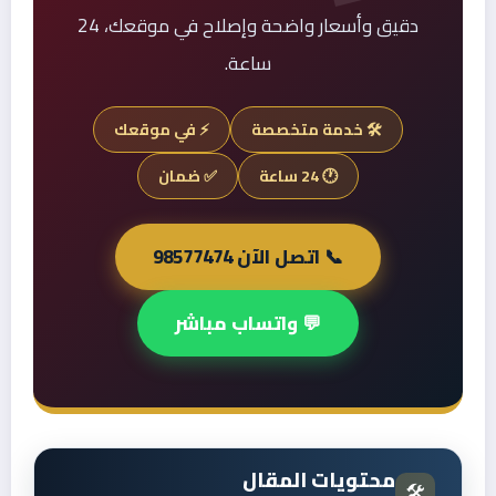
دقيق وأسعار واضحة وإصلاح في موقعك، 24
ساعة.
🛠️ خدمة متخصصة
⚡ في موقعك
🕐 24 ساعة
✅ ضمان
📞 اتصل الآن 98577474
💬 واتساب مباشر
محتويات المقال
🛠️