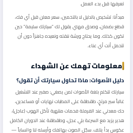
تعرفها قبل بدء العمل.
مبدأنا: تشخيص بالدليل لا بالتخمين، سعر معلن قبل أي فك،
قطع بضمان، وصدق مهني يقول لك “سيارتك سليمة” حين
تكون كذلك. وما يحتاج ورشة ننقله ونعيده جاهزاً دون أن
تتحمل أنت أي عناء.
معلومات تهمك عن الشهداء
دليل الأصوات: ماذا تحاول سيارتك أن تقول؟
سيارتك تتكلم بلغة الأصوات لمن يصغي: صفير عند التشغيل
غالباً سير مرتخٍ، طقطقة على المطبات نهايات أو مساعدين،
حك معدني عند الفرملة فحمات منتهية تأكل الهوب (عاجل)،
هدير يزيد مع السرعة بلي عجل، وطقطقة عند الدوران الكامل
عكوس بدأ يتلف. سجّل الصوت بهاتفك وأرسله لنا واتساباً —