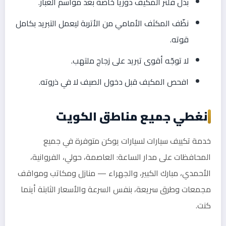
بدّل فلتر المكيف دورياً خاصة بعد مواسم الغبار.
نظّف المكثف الأمامي من الأتربة ليعمل التبريد بكامل
قوته.
لا توجّه أقوى تبريد على زجاج ملتهب.
افحص المكيف قبل دخول الصيف لا في ذروته.
نغطي جميع مناطق الكويت
خدمة تكييف سيارات لسيارات يوكن متوفرة في جميع
المحافظات على مدار الساعة: العاصمة، حولي، الفروانية،
الأحمدي، مبارك الكبير، والجهراء — منازل ومكاتب ومواقف
مجمعات وطرق سريعة، بنفس السرعة والأسعار الثابتة أينما
كنت.