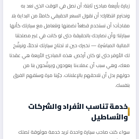
زيارة بأربعة مبادئ ثابتة: أن نصل في الوقت الذي نعد به
ونحترم انتظارك؛ أن نقول السعر الحقيقي كاملاً من البداية بلا
مفاجآت؛ أن نستخدم قطعاً نضمنها ونتعامل مع سيارتك كأنها
سيارتنا؛ وأن نصارحك بالحقيقة حتى لو كانت في غير مصلحتنا
المالية المباشرة — نخبرك حين لا تحتاج سيارتك تدخلاً، ونرشّح
لك الأوفر حتى لو كان أرخص. هذه المبادئ الأربعة هي عقدنا
معك، وهي سبب أن عملاءنا يعودون ويرشّحون بنا من
حولهم بدل أن نلاحقهم بالإعلانات. جرّبنا مرة وستفهم الفرق
بنفسك.
خدمة تناسب الأفراد والشركات
والأساطيل
سواء كنت صاحب سيارة واحدة تريد خدمة موثوقة تصلك