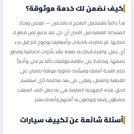
كيف نضمن لك خدمة موثوقة؟
نبدأ دائماً بالتشخيص الصحيح لا بالتخمين — نفحص ونحدّد
المشكلة الفعلية قبل اقتراح أي حل، فلا تدفع ثمن قطع لا
تحتاجها. ثم نصارحك بالخيارات وأسعارها بوضوح تام قبل بدء
أي عمل، والقرار قرارك بلا ضغط. ننفّذ بأدوات احترافية وقطع
نضمنها، ونحافظ على نظافة موقعك كأننا لم نكن. وأخيراً
نختبر النتيجة أمامك ونسلّمك فاتورة موثقة بضمان على
القطعة والعمل، ونبقى على بعد مكالمة لأي استفسار
لاحق. هذه المنهجية الصارمة هي ما جعل آلاف العملاء
يحفظون رقمنا ويوصون بنا أهلهم وأصدقاءهم.
أسئلة شائعة عن تكييف سيارات