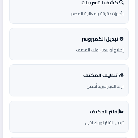
🔍 كشف التسريبات
بأجهزة دقيقة ومعالجة المصدر
⚙️ تبديل الكمبروسر
إصلاح أو تبديل قلب المكيف
🧊 تنظيف المكثف
إزالة الغبار لتبريد أفضل
🌬️ فلتر المكيف
تبديل الفلتر لهواء نقي