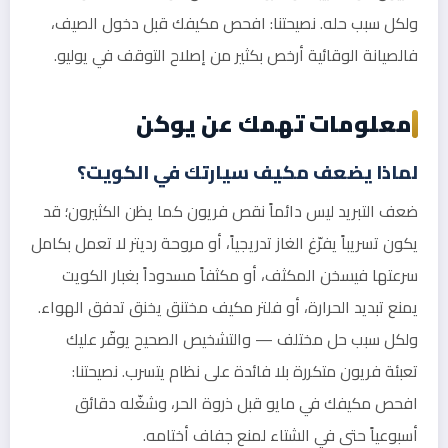
ولكل سبب حله. نصيحتنا: افحص مكيفك قبل دخول الصيف،
فالصيانة الوقائية أرخص بكثير من إصلاح التوقف في يوليو.
معلومات تهمك عن يوكن
لماذا يضعف مكيف سيارتك في الكويت؟
ضعف التبريد ليس دائماً نقص فريون كما يظن الكثيرون؛ قد
يكون تسريباً يفرّغ الغاز تدريجياً، أو مروحة رديتر لا تعمل بكامل
سرعتها فيسخن المكثف، أو مكثفاً مسدوداً بغبار الكويت
يمنع تبديد الحرارة، أو فلتر مكيف مختنق يخنق تدفق الهواء.
ولكل سبب حل مختلف — والتشخيص الصحيح يوفّر عليك
تعبئة فريون متكررة بلا فائدة على نظام يتسرب. نصيحتنا:
افحص مكيفك في مايو قبل ذروة الحر، وشغّله دقائق
أسبوعياً حتى في الشتاء لمنع جفاف أختامه.