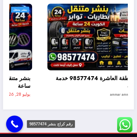
بنشر متنقل
بنشر متنقل القصور 98577474 خدمة متنقلة 24
متنقلة 24 ساعة
يوليو 28, 2026
ammar ammar
رقم كراج بنشر 98577474