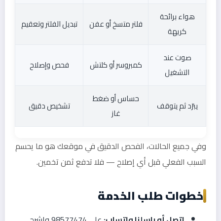
هواء برائحة
فلتر متسخ أو عفن
تبديل الفلتر وتعقيم
كريهة
صوت عند
كمبروسر أو كلتش
فحص وإصلاح
التشغيل
حساس أو ضغط
يبرّد ثم يتوقف
تشخيص دقيق
غاز
وفي جميع الحالات، الفحص الدقيق في موقعك هو ما يحسم
السبب الفعلي قبل أي إصلاح — فلا تدفع ثمن تخمين.
خطوات طلب الخدمة
اتصل أو راسلنا واتساب:
على 98577474 واشرح