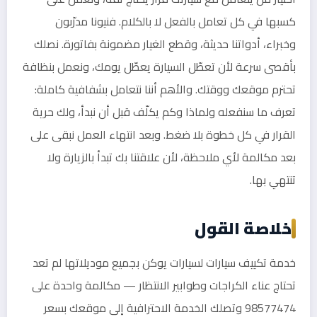
كسبها في كل تعامل بالفعل لا بالكلام. فنيونا مدرّبون
وخبراء، أدواتنا حديثة، وقطع الغيار مضمونة بفاتورة. نصلك
بأقصى سرعة لأن تعطّل السيارة يعطّل يومك، ونعمل بنظافة
تحترم موقعك ووقتك. والأهم أننا نتعامل بشفافية كاملة:
تعرف ما سنفعله ولماذا وكم يكلّف قبل أن نبدأ، ولك حرية
القرار في كل خطوة بلا ضغط. وبعد انتهاء العمل نبقى على
بعد مكالمة لأي ملاحظة، لأن علاقتنا بك تبدأ بالزيارة ولا
تنتهي بها.
خلاصة القول
خدمة تكييف سيارات لسيارات يوكن بجميع موديلاتها لم تعد
تحتاج عناء الكراجات وطوابير الانتظار — مكالمة واحدة على
98577474 وتصلك الخدمة الاحترافية إلى موقعك بسعر