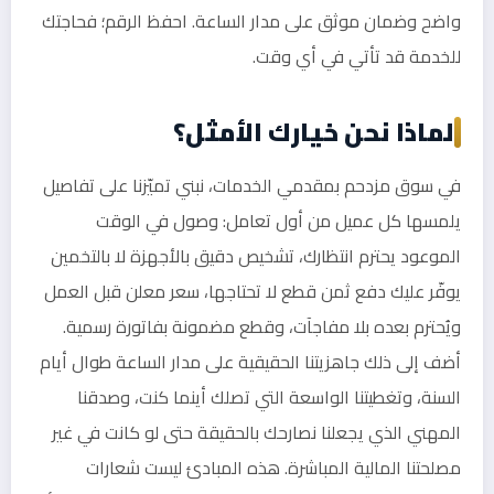
واضح وضمان موثق على مدار الساعة. احفظ الرقم؛ فحاجتك
للخدمة قد تأتي في أي وقت.
لماذا نحن خيارك الأمثل؟
في سوق مزدحم بمقدمي الخدمات، نبني تميّزنا على تفاصيل
يلمسها كل عميل من أول تعامل: وصول في الوقت
الموعود يحترم انتظارك، تشخيص دقيق بالأجهزة لا بالتخمين
يوفّر عليك دفع ثمن قطع لا تحتاجها، سعر معلن قبل العمل
ويُحترم بعده بلا مفاجآت، وقطع مضمونة بفاتورة رسمية.
أضف إلى ذلك جاهزيتنا الحقيقية على مدار الساعة طوال أيام
السنة، وتغطيتنا الواسعة التي تصلك أينما كنت، وصدقنا
المهني الذي يجعلنا نصارحك بالحقيقة حتى لو كانت في غير
مصلحتنا المالية المباشرة. هذه المبادئ ليست شعارات