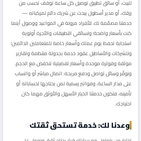
للبيت، أو سائق تطبيق توصيل كل ساعة توقف تحسب من
رزقك، أو مدير أسطول يبحث عن شريك دائم لمركباته —
خدمتنا مصمّمة لك. للأفراد مرونة في المواعيد ووصول أينما
كنت بأسعار واضحة؛ ولسائقي التطبيقات والأجرة أولوية
استجابة تحفظ يوم عملك وأسعار خاصة للمتعاملين الدائمين؛
وللشركات والأساطيل عقود خدمة بجدولة منتظمة وتقارير
موثقة وفوترة موحدة وأسعار تفضيلية تنخفض مع الحجم.
ونوفّر وسائل تواصل ودفع مريحة: اتصال مباشر أو واتساب
على مدار الساعة، وفواتير رسمية لمن يحتاجها لحساباته أو
تأمينه، فتكون خدمتنا الخيار الأسهل والأوثق مهما كان
احتياجك.
وعدنا لك: خدمة تستحق ثقتك
اختيار من يتعامل مع سيارتك قرار يحتاج ثقة، ونعمل على