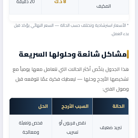
8 د.ك
20 دقيقة
المكيف
* الأسعار استرشادية وتختلف حسب الحالة — السعر النهائي يؤكد قبل
بدء العمل.
مشاكل شائعة وحلولها السريعة
هذا الجدول يلخّص أكثر الحالات التي نتعامل معها يومياً مع
تشخيصها الأرجح وحلها — ليعطيك فكرة عمّا تتوقعه قبل
وصول الفني:
الحالة
السبب الأرجح
الحل
نقص فريون أو
فحص وتعبئة
تبريد ضعيف
تسريب
ومعالجة