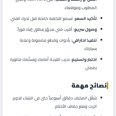
المطلوب وموقعك.
تأكيد السعر:
تسمع التكلفة كاملة قبل تحرك الفني.
وصول سريع:
أقرب فني مجهّز ينطلق إليك فوراً.
تنفيذ احترافي:
بأدوات وقطع مضمونة وعناية
بسيارتك.
اختبار وتسليم:
نجرب النتيجة أمامك ونسلّمك فاتورة
بضمان.
نصائح مهمة
شغّل المكيف دقائق أسبوعياً حتى في الشتاء لتدوير
الزيت ومنع جفاف الأختام.