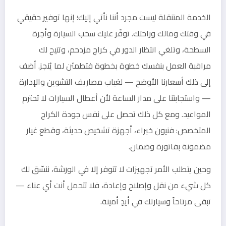
الخدمة المتنقلة ليست مجرد أننا نأتي إليك؛ إنها توفير حقيقي
في وقتك ومالك وراحتك. توفّر عليك سحب السيارة وأجرة
السطحة، وتلغي انتظار الدور في كراج مزدحم، وتتيح لك
مراقبة العمل بنفسك خطوة بخطوة فتطمئن لما يُنجز. أضف
إلى ذلك أسعارنا الأوضح — لغياب مصاريف التشوين والإدارة
— واستجابتنا على مدار الساعة لأن أعطال السيارات لا تحترم
المواعيد. ومع كل ذلك تحصل على نفس جودة الكراج
المتخصص: فنيون خبراء، أجهزة تشخيص حديثة، وقطع غيار
مضمونة بفاتورة وضمان.
وحين يتطلب الأمر تجهيزات لا تتوفر إلا في الورشة، ننسّق لك
كل شيء من نقل وإصلاح وإعادة، فلا تتحمل أنت أي عناء —
تبقى مرتاحاً وسيارتك في أيدٍ أمينة.