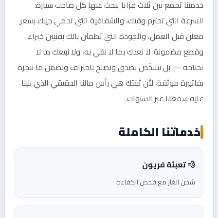
خدمتنا تجمع بين ثلاث مزايا يبحث عنها كل صاحب سيارة:
السرعة التي تحترم وقتك، والشفافية التي تحمي جيبك بسعر
معلن قبل العمل، والجودة التي تطمئن بالك بفنيين خبراء
وقطع مضمونة. لا نعدك بما لا نفي به، ولا نبيعك ما لا
تحتاجه — بل نشخّص بصدق ونصلح باحتراف ونضمن ما ننجزه
بفاتورة موثقة، لأن ثقتك هي رأس مالنا الحقيقي الذي بنينا
عليه سمعتنا عبر السنوات.
خدماتنا الكاملة
💨 تعبئة فريون
شحن الغاز مع فحص الكفاءة