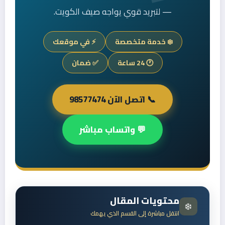
— لتبريد قوي يواجه صيف الكويت.
❄️ خدمة متخصصة
⚡ في موقعك
🕐 24 ساعة
✅ ضمان
📞 اتصل الآن 98577474
💬 واتساب مباشر
محتويات المقال
❄️
انتقل مباشرة إلى القسم الذي يهمك