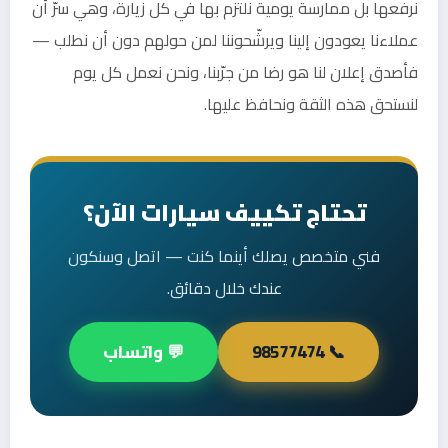
نرفعها بل ممارسة يومية نلتزم بها في كل زيارة، وهي سرّ أن
عملاءنا يعودون إلينا ويرشّحوننا لمن حولهم دون أن نطلب —
فأصدق إعلان لنا هو رضا من جرّبنا، ونحن نعمل كل يوم
لنستحق هذه الثقة ونحافظ عليها.
تحتاج تكييف سيارات الآن؟
فني متخصص يصلك أينما كنت — اتصل وسنكون
عندك خلال دقائق.
📞 98577474
💬 واتساب