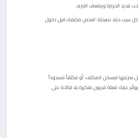
تبديد الحرارة ويضعف التبريد.
 ولكل سبب حله. نصيحتنا: افحص مكيفك قبل دخول
كامل سرعتها فيسخن المكثف، أو مكثفاً مسدوداً
ّر عليك تعبئة فريون متكررة بلا فائدة على