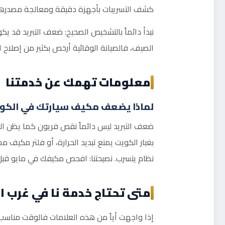
كشف التسريبات بأجهزة دقيقة ومعالجة مصدرها، ت
نبدأ دائماً بالتشخيص الصحيح: ضعف التبريد قد ي
الصيف، فالصيانة الوقائية أرخص بكثير من إصلاح 
معلومات تهمك عن خدمتنا
لماذا يضعف مكيف سيارتك في الكو
ضعف التبريد ليس دائماً نقص فريون كما يظن الكثي
بغبار الكويت يمنع تبديد الحرارة، أو فلتر مكيف
نظام يتسرب. نصيحتنا: افحص مكيفك في مايو قبل 
متى تحتاج خدمة نا في غرب ا
إذا واجهت أياً من هذه العلامات فالوقت مناسب ل