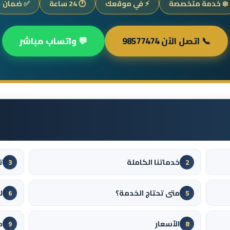
❄️ خدمة متخصصة
⚡ في موقعك
🕐 24 ساعة
✅ ضمان
📞 اتصل الآن 98577474
💬 واتساب مباشر
خدماتنا الكاملة
ت
3
2
متى تحتاج الخدمة؟
ل
6
5
الأسعار
م
9
8