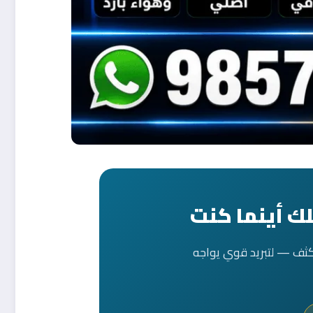
ك أينما كنت
كثف — لتبريد قوي يواجه