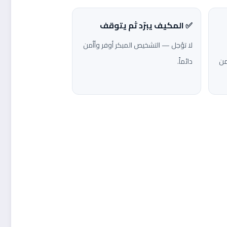
✅ المكيف يبرّد ثم يتوقف
لا تؤجل — التشخيص المبكر أوفر وأأمن
من
دائماً.