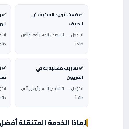
✅ ضعف تبريد المكيف في
✅ ر
الصيف
اله
لا تؤجل — التشخيص المبكر أوفر وأأمن
لا ت
دائماً.
دائما
✅ تسريب مشتبه به في
✅ ق
الفريون
فحصا
لا تؤجل — التشخيص المبكر أوفر وأأمن
لا ت
دائماً.
دائما
لماذا الخدمة المتنقلة أفضل