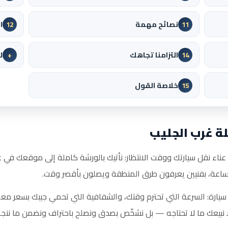
نصائح مهمة
ا
12
11
التزامنا تجاهك
ل
+
14
خلاصة القول
15
ة غرب الجليب
عناء نقل سيارتك ووقت الانتظار: نأتيك بالورشة كاملة إلى موقعك في 
الساعة، بفنيين يعرفون طرق المنطقة ويصلون بأقصر وقت.
سيارة: السرعة التي تحترم وقتك، والشفافية التي تحمي جيبك بسعر معل
ا نبيعك ما لا تحتاجه — بل نشخّص بصدق ونصلح باحتراف ونضمن ما ننجز