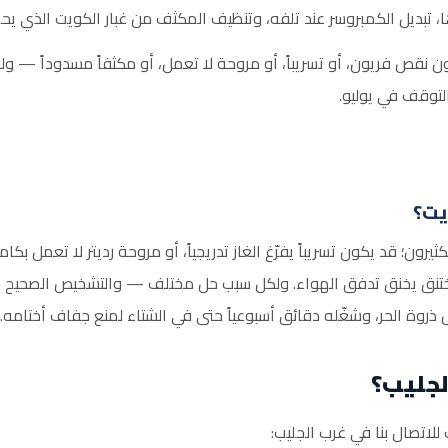
بديل الكمبروسر عند تلفه، وتنظيف المكثف من غبار الكويت الذي يحجب 
كون نقص فريون، أو تسريباً، أو مروحة لا تعمل، أو مكثفاً مسدوداً —
التوقف في يوليو.
يت؟
رون؛ قد يكون تسريباً يفرّغ الغاز تدريجياً، أو مروحة رديتر لا تعمل ب
 مختنق يخنق تدفق الهواء. ولكل سبب حل مختلف — والتشخيص الصحيح يوف
ذروة الحر، وشغّله دقائق أسبوعياً حتى في الشتاء لمنع جفاف أختامه.
لجليب؟
لاتصال بنا في غرب الجليب: