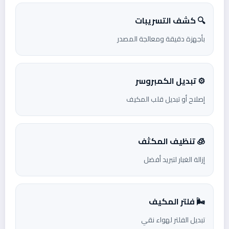
🔍 كشف التسريبات
بأجهزة دقيقة ومعالجة المصدر
⚙️ تبديل الكمبروسر
إصلاح أو تبديل قلب المكيف
🧊 تنظيف المكثف
إزالة الغبار لتبريد أفضل
🌬️ فلتر المكيف
تبديل الفلتر لهواء نقي