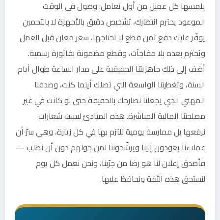
يلمسها كل عميل من أول تعامل: وصول في الوقت
الموعود يحترم انتظارك، تشخيص دقيق بالأجهزة لا بالتخمين
يوفّر عليك دفع ثمن قطع لا تحتاجها، سعر معلن قبل العمل
ويُحترم بعده بلا مفاجآت، وقطع مضمونة بفاتورة رسمية.
أضف إلى ذلك جاهزيتنا الحقيقية على مدار الساعة طوال أيام
السنة، وتغطيتنا الواسعة التي تصلك أينما كنت، وصدقنا
المهني الذي يجعلنا نصارحك بالحقيقة حتى لو كانت في غير
مصلحتنا المالية المباشرة. هذه المبادئ ليست شعارات
نرفعها بل ممارسة يومية نلتزم بها في كل زيارة، وهي سرّ أن
عملاءنا يعودون إلينا ويرشّحوننا لمن حولهم دون أن نطلب —
فأصدق إعلان لنا هو رضا من جرّبنا، ونحن نعمل كل يوم
لنستحق هذه الثقة ونحافظ عليها.