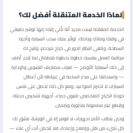
لماذا الخدمة المتنقلة أفضل لك؟
الخدمة المتنقلة ليست مجرد أننا نأتي إليك؛ إنها توفير حقيقي
في وقتك ومالك وراحتك. توفّر عليك سحب السيارة وأجرة
السطحة، وتلغي انتظار الدور في كراج مزدحم، وتتيح لك
مراقبة العمل بنفسك خطوة بخطوة فتطمئن لما يُنجز. أضف
إلى ذلك أسعارنا الأوضح — لغياب مصاريف التشوين والإدارة
— واستجابتنا على مدار الساعة في غرناطة لأن أعطال
السيارات لا تحترم المواعيد. ومع كل ذلك تحصل على نفس
جودة الكراج المتخصص: فنيون خبراء، أجهزة تشخيص حديثة،
وقطع غيار مضمونة بفاتورة وضمان.
وحين يتطلب الأمر تجهيزات لا تتوفر إلا في الورشة، ننسّق لك
كل شيء من نقل وإصلاح وإعادة، فلا تتحمل أنت أي عناء —