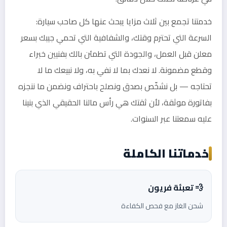
خدمتنا تجمع بين ثلاث مزايا يبحث عنها كل صاحب سيارة:
السرعة التي تحترم وقتك، والشفافية التي تحمي جيبك بسعر
معلن قبل العمل، والجودة التي تطمئن بالك بفنيين خبراء
وقطع مضمونة. لا نعدك بما لا نفي به، ولا نبيعك ما لا
تحتاجه — بل نشخّص بصدق ونصلح باحتراف ونضمن ما ننجزه
بفاتورة موثقة، لأن ثقتك هي رأس مالنا الحقيقي الذي بنينا
عليه سمعتنا عبر السنوات.
خدماتنا الكاملة
💨 تعبئة فريون
شحن الغاز مع فحص الكفاءة