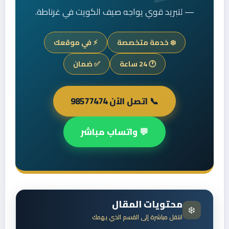
— لتبريد قوي يواجه صيف الكويت في غرناطة.
❄️ خدمة متخصصة
⚡ في موقعك
🕐 24 ساعة
✅ ضمان
📞 اتصل الآن 98577474
💬 واتساب مباشر
محتويات المقال
❄️
انتقل مباشرة إلى القسم الذي يهمك