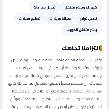
كهرباء وبنشر متنقل
تبديل بطاريات
تبديل تواير
صيانة سيارات
تصليح سيارات
بنشر متنقل الكويت
التزامنا تجاهك
نؤمن أن الخدمة الجيدة عادة لا صدفة، ولهذا نلتزم في كل
زيارة بأربعة مبادئ ثابتة: أن نصل في الوقت الذي نعد به
ونحترم انتظارك؛ أن نقول السعر الحقيقي كاملاً من البداية بلا
مفاجآت؛ أن نستخدم قطعاً نضمنها ونتعامل مع سيارتك كأنها
سيارتنا؛ وأن نصارحك بالحقيقة حتى لو كانت في غير مصلحتنا
المالية المباشرة — نخبرك حين لا تحتاج سيارتك تدخلاً، ونرشّح
لك الأوفر حتى لو كان أرخص. هذه المبادئ الأربعة هي عقدنا