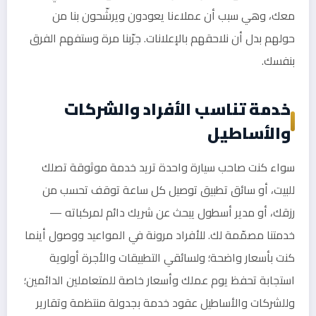
معك، وهي سبب أن عملاءنا يعودون ويرشّحون بنا من
حولهم بدل أن نلاحقهم بالإعلانات. جرّبنا مرة وستفهم الفرق
بنفسك.
خدمة تناسب الأفراد والشركات
والأساطيل
سواء كنت صاحب سيارة واحدة تريد خدمة موثوقة تصلك
للبيت، أو سائق تطبيق توصيل كل ساعة توقف تحسب من
رزقك، أو مدير أسطول يبحث عن شريك دائم لمركباته —
خدمتنا مصمّمة لك. للأفراد مرونة في المواعيد ووصول أينما
كنت بأسعار واضحة؛ ولسائقي التطبيقات والأجرة أولوية
استجابة تحفظ يوم عملك وأسعار خاصة للمتعاملين الدائمين؛
وللشركات والأساطيل عقود خدمة بجدولة منتظمة وتقارير