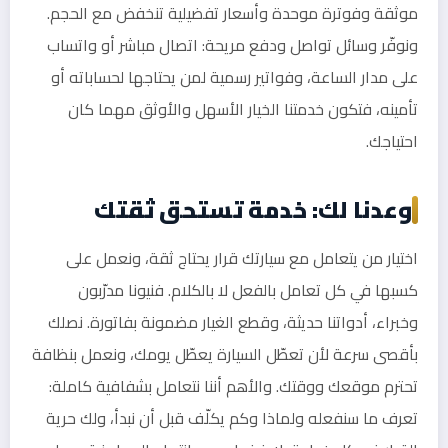
موثقة وفوترة موحدة وأسعار تفضيلية تنخفض مع الحجم.
ونوفّر وسائل تواصل ودفع مريحة: اتصال مباشر أو واتساب
على مدار الساعة، وفواتير رسمية لمن يحتاجها لحساباته أو
تأمينه، فتكون خدمتنا الخيار الأسهل والأوثق مهما كان
احتياجك.
وعدنا لك: خدمة تستحق ثقتك
اختيار من يتعامل مع سيارتك قرار يحتاج ثقة، ونعمل على
كسبها في كل تعامل بالفعل لا بالكلام. فنيونا مدرّبون
وخبراء، أدواتنا حديثة، وقطع الغيار مضمونة بفاتورة. نصلك
بأقصى سرعة لأن تعطّل السيارة يعطّل يومك، ونعمل بنظافة
تحترم موقعك ووقتك. والأهم أننا نتعامل بشفافية كاملة:
تعرف ما سنفعله ولماذا وكم يكلّف قبل أن نبدأ، ولك حرية