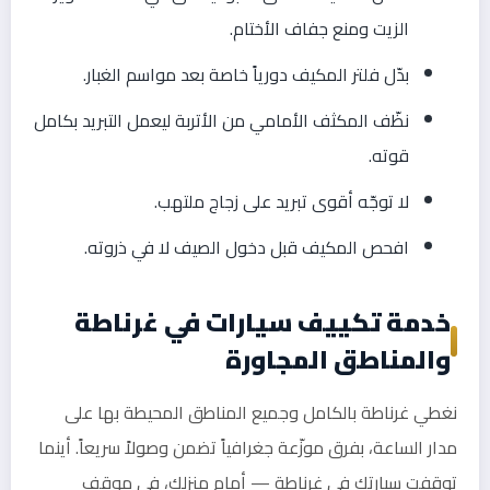
الزيت ومنع جفاف الأختام.
بدّل فلتر المكيف دورياً خاصة بعد مواسم الغبار.
نظّف المكثف الأمامي من الأتربة ليعمل التبريد بكامل
قوته.
لا توجّه أقوى تبريد على زجاج ملتهب.
افحص المكيف قبل دخول الصيف لا في ذروته.
خدمة تكييف سيارات في غرناطة
والمناطق المجاورة
نغطي غرناطة بالكامل وجميع المناطق المحيطة بها على
مدار الساعة، بفرق موزّعة جغرافياً تضمن وصولاً سريعاً. أينما
توقفت سيارتك في غرناطة — أمام منزلك، في موقف