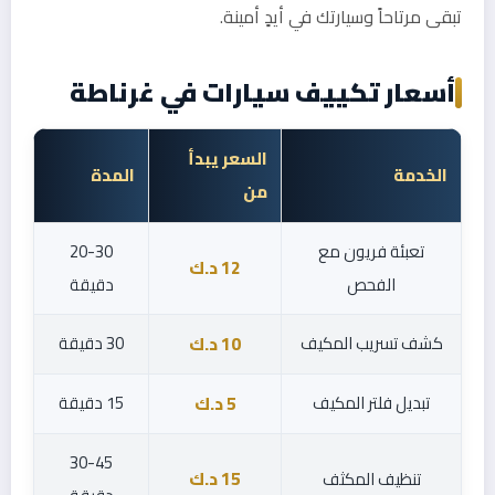
تبقى مرتاحاً وسيارتك في أيدٍ أمينة.
أسعار تكييف سيارات في غرناطة
السعر يبدأ
الخدمة
المدة
من
تعبئة فريون مع
20-30
12 د.ك
الفحص
دقيقة
كشف تسريب المكيف
30 دقيقة
10 د.ك
تبديل فلتر المكيف
15 دقيقة
5 د.ك
30-45
تنظيف المكثف
15 د.ك