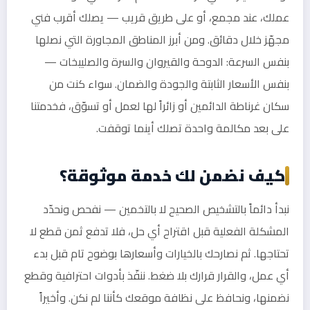
عملك، عند مجمع، أو على طريق قريب — يصلك أقرب فني
مجهّز خلال دقائق. ومن أبرز المناطق المجاورة التي نصلها
بنفس السرعة: الدوحة والقيروان والسرة والصليبخات —
بنفس الأسعار الثابتة والجودة والضمان. سواء كنت من
سكان غرناطة الدائمين أو زائراً لها لعمل أو تسوّق، فخدمتنا
على بعد مكالمة واحدة تصلك أينما توقفت.
كيف نضمن لك خدمة موثوقة؟
نبدأ دائماً بالتشخيص الصحيح لا بالتخمين — نفحص ونحدّد
المشكلة الفعلية قبل اقتراح أي حل، فلا تدفع ثمن قطع لا
تحتاجها. ثم نصارحك بالخيارات وأسعارها بوضوح تام قبل بدء
أي عمل، والقرار قرارك بلا ضغط. ننفّذ بأدوات احترافية وقطع
نضمنها، ونحافظ على نظافة موقعك كأننا لم نكن. وأخيراً