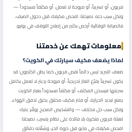
فريون، أو تسريباً، أو مروحة لا تعمل، أو مكثفاً مسدوداً —
ولكل سبب حله. نصيحتنا: افحص مكيفك قبل دخول الصيف،
فالصيانة الوقائية أرخص بكثير من إصلاح التوقف في يوليو.
معلومات تهمك عن خدمتنا
لماذا يضعف مكيف سيارتك في الكويت؟
ضعف التبريد ليس دائماً نقص فريون كما يظن الكثيرون؛ قد
يكون تسريباً يفرّغ الغاز تدريجياً، أو مروحة رديتر لا تعمل بكامل
سرعتها فيسخن المكثف، أو مكثفاً مسدوداً بغبار الكويت
يمنع تبديد الحرارة، أو فلتر مكيف مختنق يخنق تدفق الهواء.
ولكل سبب حل مختلف — والتشخيص الصحيح يوفّر عليك
تعبئة فريون متكررة بلا فائدة على نظام يتسرب. نصيحتنا:
افحص مكيفك في مايو قبل ذروة الحر، وشغّله دقائق