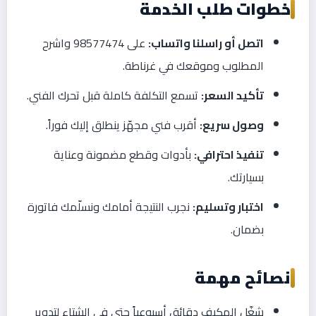
خطوات طلب الخدمة
اتصل أو راسلنا واتساب:
على 98577474 واشرح
المطلوب وموقعك في غرناطة.
تأكيد السعر:
تسمع التكلفة كاملة قبل تحرك الفني.
وصول سريع:
أقرب فني مجهّز ينطلق إليك فوراً.
تنفيذ احترافي:
بأدوات وقطع مضمونة وعناية
بسيارتك.
اختبار وتسليم:
نجرب النتيجة أمامك ونسلّمك فاتورة
بضمان.
نصائح مهمة
شغّل المكيف دقائق أسبوعياً حتى في الشتاء لتدوير