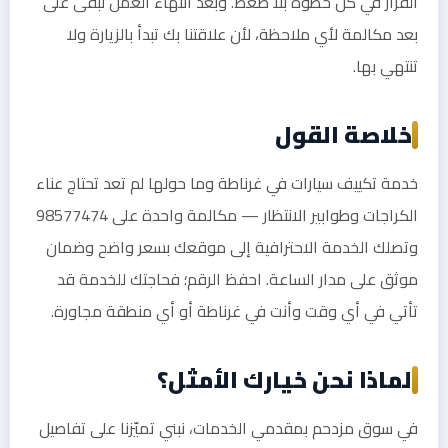
القرار في كل خطوة بلا ضغط. وبعد انتهاء العمل نبقى على
بعد مكالمة لأي ملاحظة، لأن علاقتنا بك تبدأ بالزيارة ولا
تنتهي بها.
خلاصة القول
خدمة تكييف سيارات في غرناطة وما حولها لم تعد تحتاج عناء
الكراجات وطوابير الانتظار — مكالمة واحدة على 98577474
وتصلك الخدمة الاحترافية إلى موقعك بسعر واضح وضمان
موثق على مدار الساعة. احفظ الرقم؛ فحاجتك للخدمة قد
تأتي في أي وقت وأنت في غرناطة أو أي منطقة مجاورة.
لماذا نحن خيارك الأمثل؟
في سوق مزدحم بمقدمي الخدمات، نبني تميّزنا على تفاصيل