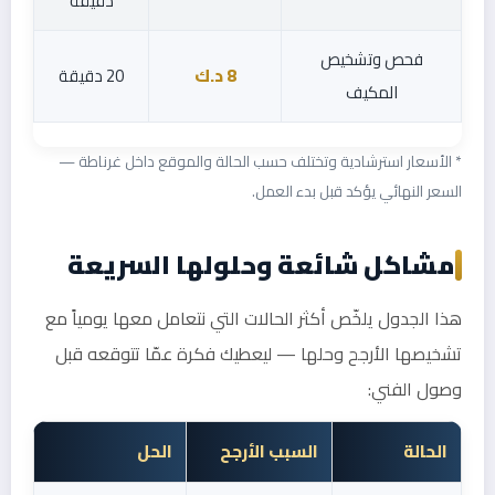
دقيقة
فحص وتشخيص
8 د.ك
20 دقيقة
المكيف
* الأسعار استرشادية وتختلف حسب الحالة والموقع داخل غرناطة —
السعر النهائي يؤكد قبل بدء العمل.
مشاكل شائعة وحلولها السريعة
هذا الجدول يلخّص أكثر الحالات التي نتعامل معها يومياً مع
تشخيصها الأرجح وحلها — ليعطيك فكرة عمّا تتوقعه قبل
وصول الفني:
الحالة
السبب الأرجح
الحل