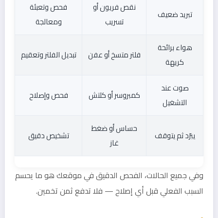
نقص فريون أو
فحص وتعبئة
تبريد ضعيف
تسريب
ومعالجة
هواء برائحة
فلتر متسخ أو عفن
تبديل الفلتر وتعقيم
كريهة
صوت عند
كمبروسر أو كلتش
فحص وإصلاح
التشغيل
حساس أو ضغط
يبرّد ثم يتوقف
تشخيص دقيق
غاز
وفي جميع الحالات، الفحص الدقيق في موقعك هو ما يحسم
السبب الفعلي قبل أي إصلاح — فلا تدفع ثمن تخمين.