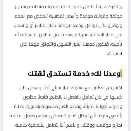
وللشركات والأساطيل عقود خدمة بجدولة منتظمة وتقارير
موثقة وفوترة موحدة وأسعار تفضيلية تنخفض مع الحجم.
ونوفّر وسائل تواصل ودفع مريحة: اتصال مباشر أو واتساب
على مدار الساعة، وفواتير رسمية لمن يحتاجها لحساباته أو
تأمينه، فتكون خدمتنا الخيار الأسهل والأوثق مهما كان
احتياجك.
وعدنا لك: خدمة تستحق ثقتك
اختيار من يتعامل مع سيارتك قرار يحتاج ثقة، ونعمل على
كسبها في كل تعامل بالفعل لا بالكلام. فنيونا مدرّبون
وخبراء، أدواتنا حديثة، وقطع الغيار مضمونة بفاتورة. نصلك
بأقصى سرعة لأن تعطّل السيارة يعطّل يومك، ونعمل بنظافة
تحترم موقعك ووقتك. والأهم أننا نتعامل بشفافية كاملة: