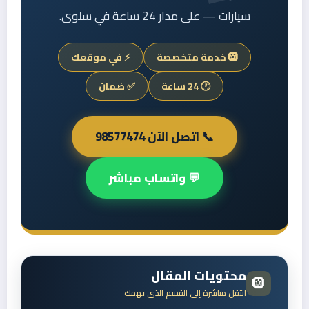
سيارات — على مدار 24 ساعة في سلوى.
🛞 خدمة متخصصة
⚡ في موقعك
🕐 24 ساعة
✅ ضمان
📞 اتصل الآن 98577474
💬 واتساب مباشر
محتويات المقال
🛞
انتقل مباشرة إلى القسم الذي يهمك