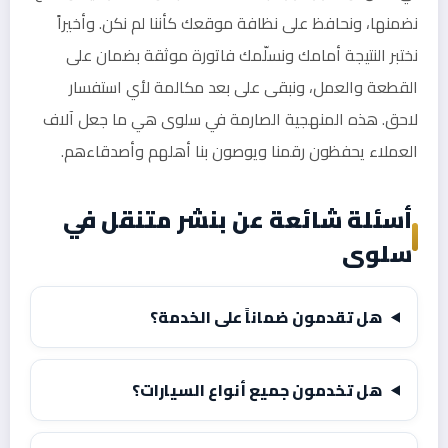
نضمنها، ونحافظ على نظافة موقعك كأننا لم نكن. وأخيراً
نختبر النتيجة أمامك ونسلّمك فاتورة موثقة بضمان على
القطعة والعمل، ونبقى على بعد مكالمة لأي استفسار
لاحق. هذه المنهجية الصارمة في سلوى هي ما جعل آلاف
العملاء يحفظون رقمنا ويوصون بنا أهلهم وأصدقاءهم.
أسئلة شائعة عن بنشر متنقل في
سلوى
هل تقدمون ضماناً على الخدمة؟
هل تخدمون جميع أنواع السيارات؟