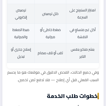
اهتزاز الستيرنج على
ترصيص
خلل ترصيص
السرعة
إلكتروني
أكل غير متساوٍ في
ضغط خاطئ أو
ضبط الضغط
النقشة
ميزانية
والميزانية
بنشر متكرر بنفس
إصلاح جذري أو
ثقب أو تلف صمام
التاير
تبديل
وفي جميع الحالات، الفحص الدقيق في موقعك هو ما يحسم
السبب الفعلي قبل أي إصلاح — فلا تدفع ثمن تخمين.
خطوات طلب الخدمة