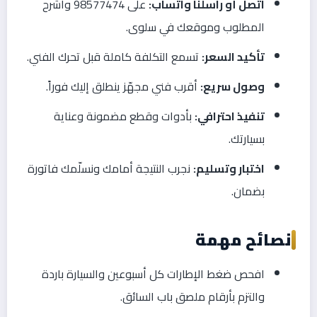
اتصل أو راسلنا واتساب:
على 98577474 واشرح
المطلوب وموقعك في سلوى.
تأكيد السعر:
تسمع التكلفة كاملة قبل تحرك الفني.
وصول سريع:
أقرب فني مجهّز ينطلق إليك فوراً.
تنفيذ احترافي:
بأدوات وقطع مضمونة وعناية
بسيارتك.
اختبار وتسليم:
نجرب النتيجة أمامك ونسلّمك فاتورة
بضمان.
نصائح مهمة
افحص ضغط الإطارات كل أسبوعين والسيارة باردة
والتزم بأرقام ملصق باب السائق.