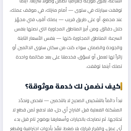
الساعة، بفرق موزّعة جغرافياً تضمن وصولاً سريعاً. أينما
توقفت سيارتك في سلوى — أمام منزلك، في موقف عملك،
عند مجمع، أو على طريق قريب — يصلك أقرب فني مجهّز
خلال دقائق. ومن أبرز المناطق المجاورة التي نصلها بنفس
السرعة: المناطق المجاورة كلها — بنفس الأسعار الثابتة
والجودة والضمان. سواء كنت من سكان سلوى الدائمين أو
زائراً لها لعمل أو تسوّق، فخدمتنا على بعد مكالمة واحدة
تصلك أينما توقفت.
كيف نضمن لك خدمة موثوقة؟
نبدأ دائماً بالتشخيص الصحيح لا بالتخمين — نفحص ونحدّد
المشكلة الفعلية قبل اقتراح أي حل، فلا تدفع ثمن قطع لا
تحتاجها. ثم نصارحك بالخيارات وأسعارها بوضوح تام قبل بدء
أي عمل، والقرار قرارك بلا ضغط. ننفّذ بأدوات احترافية وقطع