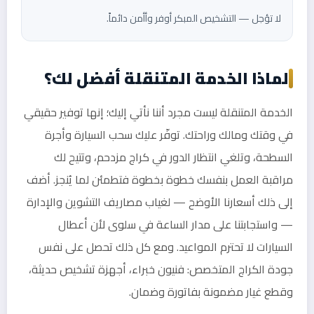
لا تؤجل — التشخيص المبكر أوفر وأأمن دائماً.
لماذا الخدمة المتنقلة أفضل لك؟
الخدمة المتنقلة ليست مجرد أننا نأتي إليك؛ إنها توفير حقيقي
في وقتك ومالك وراحتك. توفّر عليك سحب السيارة وأجرة
السطحة، وتلغي انتظار الدور في كراج مزدحم، وتتيح لك
مراقبة العمل بنفسك خطوة بخطوة فتطمئن لما يُنجز. أضف
إلى ذلك أسعارنا الأوضح — لغياب مصاريف التشوين والإدارة
— واستجابتنا على مدار الساعة في سلوى لأن أعطال
السيارات لا تحترم المواعيد. ومع كل ذلك تحصل على نفس
جودة الكراج المتخصص: فنيون خبراء، أجهزة تشخيص حديثة،
وقطع غيار مضمونة بفاتورة وضمان.