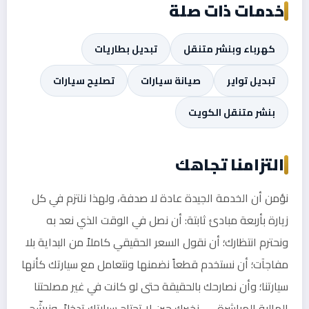
خدمات ذات صلة
كهرباء وبنشر متنقل
تبديل بطاريات
تبديل تواير
صيانة سيارات
تصليح سيارات
بنشر متنقل الكويت
التزامنا تجاهك
نؤمن أن الخدمة الجيدة عادة لا صدفة، ولهذا نلتزم في كل
زيارة بأربعة مبادئ ثابتة: أن نصل في الوقت الذي نعد به
ونحترم انتظارك؛ أن نقول السعر الحقيقي كاملاً من البداية بلا
مفاجآت؛ أن نستخدم قطعاً نضمنها ونتعامل مع سيارتك كأنها
سيارتنا؛ وأن نصارحك بالحقيقة حتى لو كانت في غير مصلحتنا
المالية المباشرة — نخبرك حين لا تحتاج سيارتك تدخلاً، ونرشّح