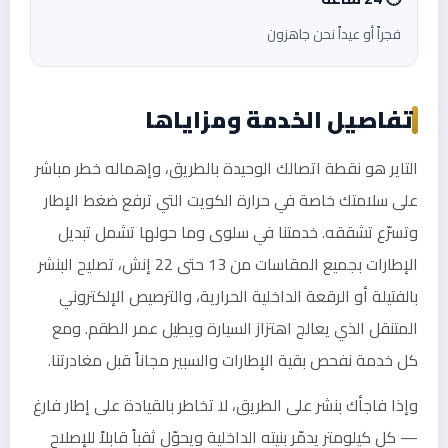
فجراً أو عيداً نحن جاهزون
تفاصيل الخدمة ومزاياها
التاير هو نقطة اتصالك الوحيدة بالطريق، وإهماله خطر مباشر
على سلامتك خاصة في حرارة الكويت التي ترفع ضغط الإطار
وتسرّع تشققه. خدمتنا في سلوى وما حولها تشمل تبديل
الإطارات بجميع المقاسات من 13 حتى 22 إنش، تصليح البنشر
بالفتيلة أو الرقعة الداخلية الحرارية، والترصيص الإلكتروني
المتنقل الذي يعالج اهتزاز السيارة ويطيل عمر الطقم. ومع
كل خدمة نفحص بقية الإطارات والسبير مجاناً قبل مغادرتنا.
وإذا فاجأك بنشر على الطريق، لا تخاطر بالقيادة على إطار فارغ
— كل كيلومتر يدمّر بنيته الداخلية ويحوّل ثقباً قابلاً للإصلاح