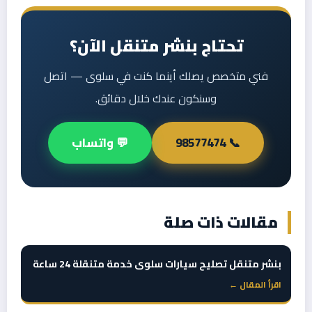
تحتاج بنشر متنقل الآن؟
فني متخصص يصلك أينما كنت في سلوى — اتصل
وسنكون عندك خلال دقائق.
📞 98577474
💬 واتساب
مقالات ذات صلة
بنشر متنقل تصليح سيارات سلوى خدمة متنقلة 24 ساعة
اقرأ المقال ←