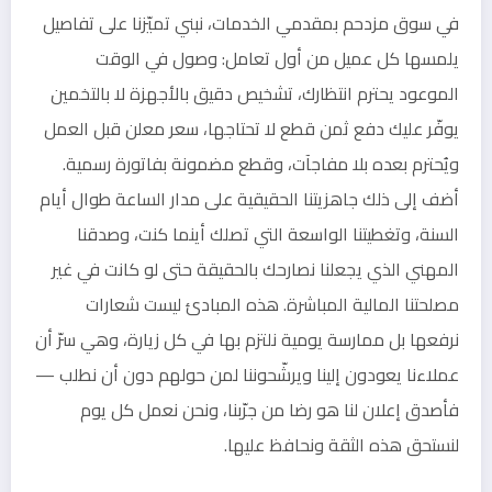
في سوق مزدحم بمقدمي الخدمات، نبني تميّزنا على تفاصيل
يلمسها كل عميل من أول تعامل: وصول في الوقت
الموعود يحترم انتظارك، تشخيص دقيق بالأجهزة لا بالتخمين
يوفّر عليك دفع ثمن قطع لا تحتاجها، سعر معلن قبل العمل
ويُحترم بعده بلا مفاجآت، وقطع مضمونة بفاتورة رسمية.
أضف إلى ذلك جاهزيتنا الحقيقية على مدار الساعة طوال أيام
السنة، وتغطيتنا الواسعة التي تصلك أينما كنت، وصدقنا
المهني الذي يجعلنا نصارحك بالحقيقة حتى لو كانت في غير
مصلحتنا المالية المباشرة. هذه المبادئ ليست شعارات
نرفعها بل ممارسة يومية نلتزم بها في كل زيارة، وهي سرّ أن
عملاءنا يعودون إلينا ويرشّحوننا لمن حولهم دون أن نطلب —
فأصدق إعلان لنا هو رضا من جرّبنا، ونحن نعمل كل يوم
لنستحق هذه الثقة ونحافظ عليها.