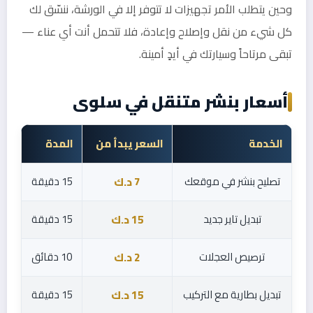
وحين يتطلب الأمر تجهيزات لا تتوفر إلا في الورشة، ننسّق لك
كل شيء من نقل وإصلاح وإعادة، فلا تتحمل أنت أي عناء —
تبقى مرتاحاً وسيارتك في أيدٍ أمينة.
أسعار بنشر متنقل في سلوى
الخدمة
السعر يبدأ من
المدة
تصليح بنشر في موقعك
15 دقيقة
7 د.ك
تبديل تاير جديد
15 دقيقة
15 د.ك
ترصيص العجلات
10 دقائق
2 د.ك
تبديل بطارية مع التركيب
15 دقيقة
15 د.ك