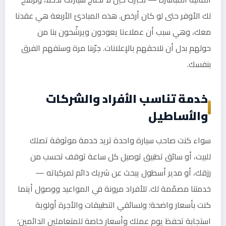
لك الأوفر حتى لو كان أرخص. هذه المبادئ الأربعة هي عقدنا
معك، وهي سبب أن عملاءنا يعودون ويرشّحون بنا من
حولهم بدل أن نلاحقهم بالإعلانات. جرّبنا مرة وستفهم الفرق
بنفسك.
خدمة تناسب الأفراد والشركات
والأساطيل
سواء كنت صاحب سيارة واحدة تريد خدمة موثوقة تصلك
للبيت، أو سائق تطبيق توصيل كل ساعة توقف تحسب من
رزقك، أو مدير أسطول يبحث عن شريك دائم لمركباته —
خدمتنا مصمّمة لك. للأفراد مرونة في المواعيد ووصول أينما
كنت بأسعار واضحة؛ ولسائقي التطبيقات والأجرة أولوية
استجابة تحفظ يوم عملك وأسعار خاصة للمتعاملين الدائمين؛