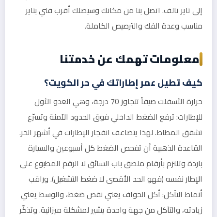
إلى تاير تالف. اتصل بنا من مكانك وسيصلك أقرب فني بتاير
مناسب وعدة الفك والترصيص الكاملة.
معلومات تهمك عن خدمتنا
كيف تطيل عمر إطاراتك في حر الكويت؟
حرارة الأسفلت صيفاً تتجاوز 70 درجة، وهي العدو الأول
للإطارات: ترفع الضغط الداخلي فوق الحدود الآمنة وتسرّع
تشقق المطاط. لهذا يتضاعف انفجار الإطارات في أشهر الحر.
القاعدة الذهبية أن تفحص الضغط كل أسبوعين والسيارة
باردة وتلتزم بأرقام ملصق باب السائق لا الرقم المطبوع على
الإطار نفسه (فهو الحد الأقصى لا ضغط التشغيل). وراقب
أنماط التآكل: أكل الحواف يعني نقص ضغط، والوسط يعني
زيادته، والتآكل من جهة واحدة يشير لمشكلة ميزانية. وتذكّر