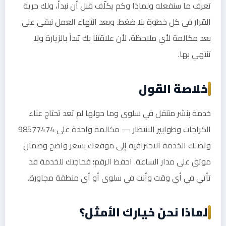
تعرف ما سنفعله ولماذا وكم يكلّف قبل أن نبدأ، ولك حرية
القرار في كل خطوة بلا ضغط. وبعد انتهاء العمل نبقى على
بعد مكالمة لأي ملاحظة، لأن علاقتنا بك تبدأ بالزيارة ولا
تنتهي بها.
خلاصة القول
خدمة بنشر متنقل في سلوى وما حولها لم تعد تحتاج عناء
الكراجات وطوابير الانتظار — مكالمة واحدة على 98577474
وتصلك الخدمة الاحترافية إلى موقعك بسعر واضح وضمان
موثق على مدار الساعة. احفظ الرقم؛ فحاجتك للخدمة قد
تأتي في أي وقت وأنت في سلوى أو أي منطقة مجاورة.
لماذا نحن خيارك الأمثل؟