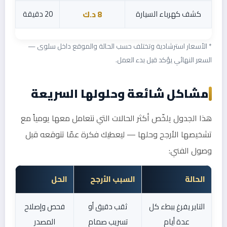
كشف كهرباء السيارة
20 دقيقة
8 د.ك
* الأسعار استرشادية وتختلف حسب الحالة والموقع داخل سلوى —
السعر النهائي يؤكد قبل بدء العمل.
مشاكل شائعة وحلولها السريعة
هذا الجدول يلخّص أكثر الحالات التي نتعامل معها يومياً مع
تشخيصها الأرجح وحلها — ليعطيك فكرة عمّا تتوقعه قبل
وصول الفني:
الحالة
السبب الأرجح
الحل
التاير يفرغ ببطء كل
ثقب دقيق أو
فحص وإصلاح
عدة أيام
تسريب صمام
المصدر