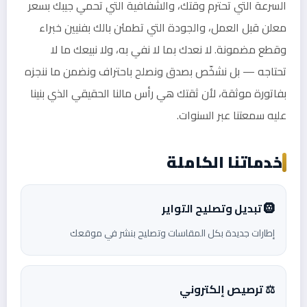
السرعة التي تحترم وقتك، والشفافية التي تحمي جيبك بسعر
معلن قبل العمل، والجودة التي تطمئن بالك بفنيين خبراء
وقطع مضمونة. لا نعدك بما لا نفي به، ولا نبيعك ما لا
تحتاجه — بل نشخّص بصدق ونصلح باحتراف ونضمن ما ننجزه
بفاتورة موثقة، لأن ثقتك هي رأس مالنا الحقيقي الذي بنينا
عليه سمعتنا عبر السنوات.
خدماتنا الكاملة
🛞 تبديل وتصليح التواير
إطارات جديدة بكل المقاسات وتصليح بنشر في موقعك
⚖️ ترصيص إلكتروني