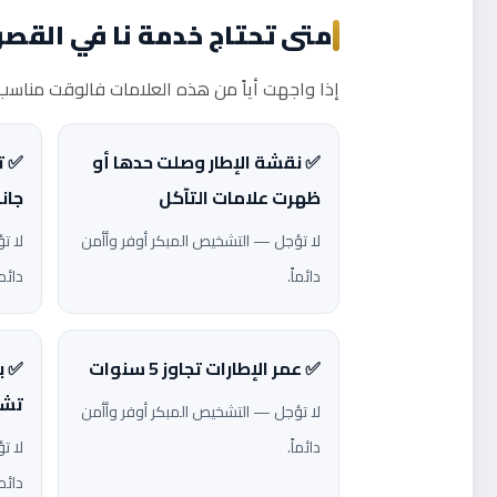
متى تحتاج خدمة نا في القصو
إذا واجهت أياً من هذه العلامات فالوقت مناسب ل
✅ نقشة الإطار وصلت حدها أو
✅ ت
ظهرت علامات التآكل
جانب
لا تؤجل — التشخيص المبكر أوفر وأأمن
لا ت
دائماً.
دائما
✅ عمر الإطارات تجاوز 5 سنوات
✅ ب
تش
لا تؤجل — التشخيص المبكر أوفر وأأمن
دائماً.
لا ت
دائما