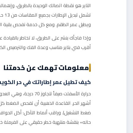
التاير هو نقطة اتصالك الوحيدة بالطريق، وإهما
ويطيل عمر الطقم. ومع كل خدمة نفحص بقية الإطار
وإذا فاجأك بنشر على الطريق، لا تخاطر بالقيادة عل
أقرب فني بتاير مناسب وعدة الفك والترصيص الكا
معلومات تهمك عن خدمتنا
كيف تطيل عمر إطاراتك في حر الكوي
حرارة الأسفلت صيفاً ت
أشهر الحر. القاعدة الذهبية أن تفحص الضغط كل أ
ضغط التشغيل). وراقب أنماط التآكل: أكل الحواف
حاله» بنقشة منتهية خطر حقيقي على الفرملة خا