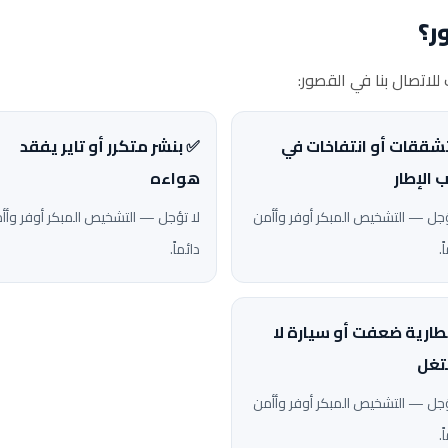
ر؟
لاتصال بنا في القصور:
شققات أو انتفاخات في
✅ بنشر متكرر أو تاير يفقد
 الإطار
هواءه
ؤجل — التشخيص المبكر أوفر وأأمن
لا تؤجل — التشخيص المبكر أوفر وأأ
ً.
دائماً.
طارية ضعفت أو سيارة لا
تغل
ؤجل — التشخيص المبكر أوفر وأأمن
ً.