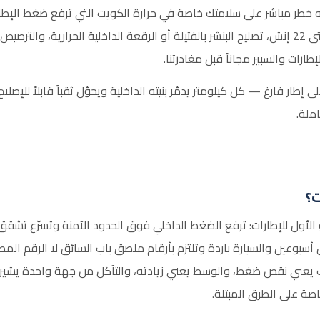
له خطر مباشر على سلامتك خاصة في حرارة الكويت التي ترفع ضغط الإطا
تشمل تبديل الإطارات بجميع المقاسات من 13 حتى 22 إنش، تصليح البنشر بالفتيلة أو الرقعة الداخلية
ات والسبير مجاناً قبل مغادرتنا.
ى إطار فارغ — كل كيلومتر يدمّر بنيته الداخلية ويحوّل ثقباً قابلاً للإص
ملة.
ت؟
تجاوز 70 درجة، وهي العدو الأول للإطارات: ترفع الضغط الداخلي فوق الحدود الآمنة وت
سبوعين والسيارة باردة وتلتزم بأرقام ملصق باب السائق لا الرقم المط
 يعني نقص ضغط، والوسط يعني زيادته، والتآكل من جهة واحدة يشير لم
صة على الطرق المبتلة.