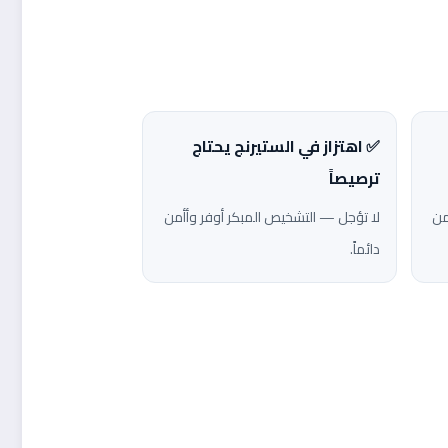
✅ اهتزاز في الستيرنج يحتاج
ترصيصاً
من
لا تؤجل — التشخيص المبكر أوفر وأأمن
دائماً.