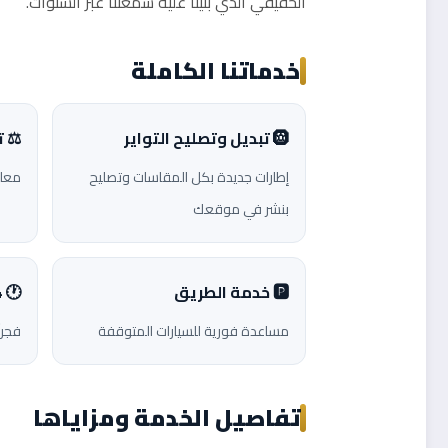
الحقيقي الذي بنينا عليه سمعتنا عبر السنوات.
خدماتنا الكاملة
🛞 تبديل وتصليح التواير
⚖️ 
إطارات جديدة بكل المقاسات وتصليح
معال
بنشر في موقعك
🅿️ خدمة الطريق
🕐 24 ساعة
مساعدة فورية للسيارات المتوقفة
فجرا
تفاصيل الخدمة ومزاياها