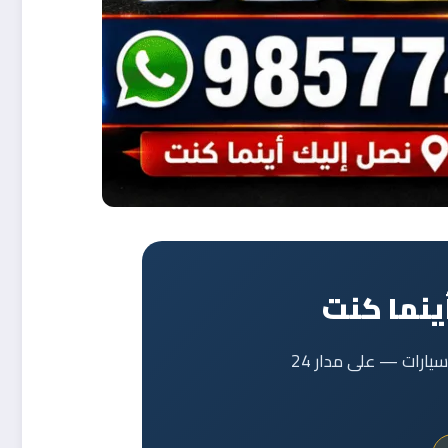
ينما كنت
خدمة بنشر متنقل تصلك أينما كنت: تبديل تواير، تصليح بنشر، ترصيص، تبديل بطاريات، وكهرباء سيارات — على مدار 24