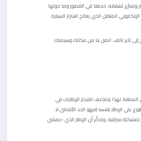
ر وتسرّع تشققه. خدمتنا في القصور وما حولها
 الحرارية، والترصيص الإلكتروني المتنقل الذي يعالج اهتزاز السيارة
لاح إلى تاير تالف. اتصل بنا من مكانك وسيصلك
سرّع تشقق المطاط. لهذا يتضاعف انفجار الإطارات في
بوع على الإطار نفسه (فهو الحد الأقصى لا
شكلة ميزانية. وتذكّر أن الإطار الذي «يمشي