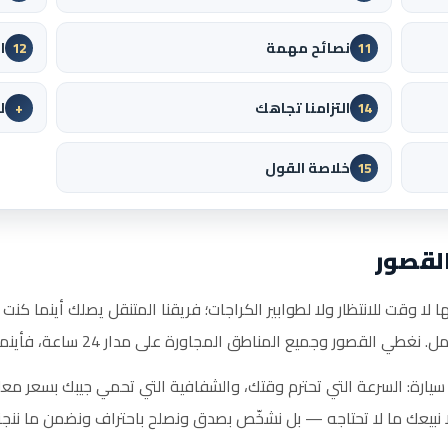
نصائح مهمة
ا
12
11
التزامنا تجاهك
ل
+
14
خلاصة القول
15
القصور
لا وقت للانتظار ولا لطوابير الكراجات؛ فريقنا المتنقل يصلك أينما كنت
 المجاورة على مدار 24 ساعة، فأينما توقفت سيارتك في القصور نصلك خلال دقائق.
سيارة: السرعة التي تحترم وقتك، والشفافية التي تحمي جيبك بسعر معل
ا نبيعك ما لا تحتاجه — بل نشخّص بصدق ونصلح باحتراف ونضمن ما ننجز