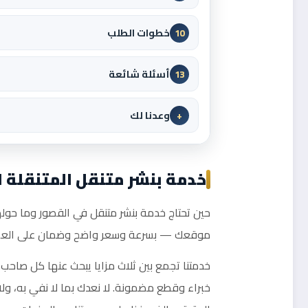
خطوات الطلب
10
أسئلة شائعة
13
وعدنا لك
+
خدمة بنشر متنقل المتنقلة 
حين تحتاج خدمة بنشر متنقل في القصور وما حولها 
موقعك — بسرعة وسعر واضح وضمان على العمل. نغطي القصور وجميع المناطق
خدمتنا تجمع بين ثلاث مزايا يبحث عنها كل صاحب 
خبراء وقطع مضمونة. لا نعدك بما لا نفي به، ول