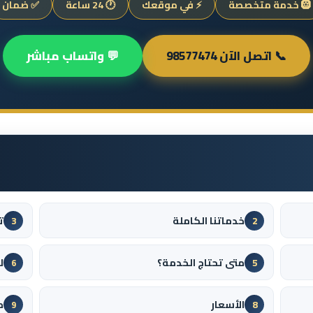
🛞 خدمة متخصصة
⚡ في موقعك
🕐 24 ساعة
✅ ضمان
📞 اتصل الآن 98577474
💬 واتساب مباشر
خدماتنا الكاملة
ت
3
2
متى تحتاج الخدمة؟
ل
6
5
الأسعار
م
9
8