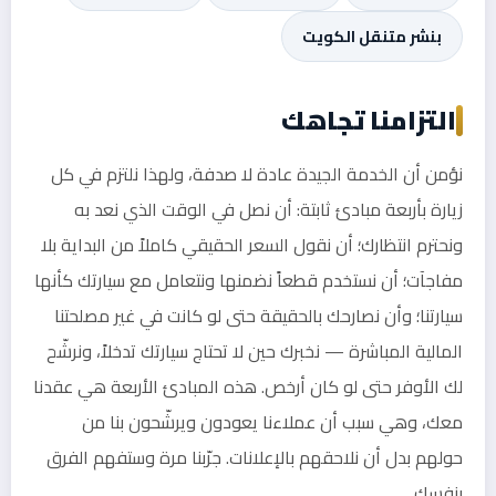
بنشر متنقل الكويت
التزامنا تجاهك
نؤمن أن الخدمة الجيدة عادة لا صدفة، ولهذا نلتزم في كل
زيارة بأربعة مبادئ ثابتة: أن نصل في الوقت الذي نعد به
ونحترم انتظارك؛ أن نقول السعر الحقيقي كاملاً من البداية بلا
مفاجآت؛ أن نستخدم قطعاً نضمنها ونتعامل مع سيارتك كأنها
سيارتنا؛ وأن نصارحك بالحقيقة حتى لو كانت في غير مصلحتنا
المالية المباشرة — نخبرك حين لا تحتاج سيارتك تدخلاً، ونرشّح
لك الأوفر حتى لو كان أرخص. هذه المبادئ الأربعة هي عقدنا
معك، وهي سبب أن عملاءنا يعودون ويرشّحون بنا من
حولهم بدل أن نلاحقهم بالإعلانات. جرّبنا مرة وستفهم الفرق
بنفسك.