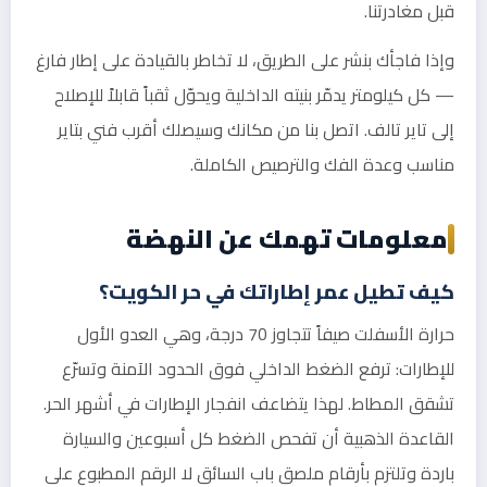
قبل مغادرتنا.
وإذا فاجأك بنشر على الطريق، لا تخاطر بالقيادة على إطار فارغ
— كل كيلومتر يدمّر بنيته الداخلية ويحوّل ثقباً قابلاً للإصلاح
إلى تاير تالف. اتصل بنا من مكانك وسيصلك أقرب فني بتاير
مناسب وعدة الفك والترصيص الكاملة.
معلومات تهمك عن النهضة
كيف تطيل عمر إطاراتك في حر الكويت؟
حرارة الأسفلت صيفاً تتجاوز 70 درجة، وهي العدو الأول
للإطارات: ترفع الضغط الداخلي فوق الحدود الآمنة وتسرّع
تشقق المطاط. لهذا يتضاعف انفجار الإطارات في أشهر الحر.
القاعدة الذهبية أن تفحص الضغط كل أسبوعين والسيارة
باردة وتلتزم بأرقام ملصق باب السائق لا الرقم المطبوع على