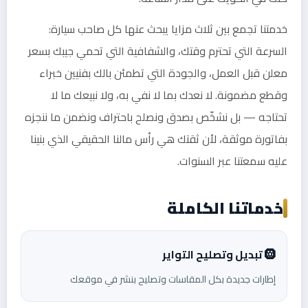
خدمتنا تجمع بين ثلاث مزايا يبحث عنها كل صاحب سيارة:
السرعة التي تحترم وقتك، والشفافية التي تحمي جيبك بسعر
معلن قبل العمل، والجودة التي تطمئن بالك بفنيين خبراء
وقطع مضمونة. لا نعدك بما لا نفي به، ولا نبيعك ما لا
تحتاجه — بل نشخّص بصدق ونصلح باحتراف ونضمن ما ننجزه
بفاتورة موثقة، لأن ثقتك هي رأس مالنا الحقيقي الذي بنينا
عليه سمعتنا عبر السنوات.
خدماتنا الكاملة
🛞 تبديل وتصليح التواير
إطارات جديدة بكل المقاسات وتصليح بنشر في موقعك