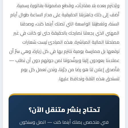
ويُحترم بعده بلا مفاجآت، وقطع مضمونة بفاتورة رسمية.
أضف إلى ذلك جاهزيتنا الحقيقية على مدار الساعة طوال أيام
السنة، وتغطيتنا الواسعة التي تصلك أينما كنت، وصدقنا
المهني الذي يجعلنا نصارحك بالحقيقة حتى لو كانت في غير
مصلحتنا المالية المباشرة. هذه المبادئ ليست شعارات
نرفعها بل ممارسة يومية نلتزم بها في كل زيارة، وهي سرّ أن
عملاءنا يعودون إلينا ويرشّحوننا لمن حولهم دون أن نطلب —
فأصدق إعلان لنا هو رضا من جرّبنا، ونحن نعمل كل يوم
لنستحق هذه الثقة ونحافظ عليها.
تحتاج بنشر متنقل الآن؟
فني متخصص يصلك أينما كنت — اتصل وسنكون