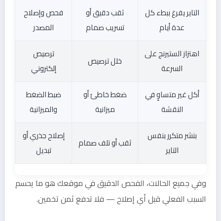
التاير يفرغ ببطء كل
ثقب دقيق أو
فحص وإصلاح
عدة أيام
تسريب صمام
المصدر
اهتزاز الستيرنج على
ترصيص
خلل ترصيص
السرعة
إلكتروني
أكل غير متساوٍ في
ضغط خاطئ أو
ضبط الضغط
النقشة
ميزانية
والميزانية
بنشر متكرر بنفس
إصلاح جذري أو
ثقب أو تلف صمام
التاير
تبديل
وفي جميع الحالات، الفحص الدقيق في موقعك هو ما يحسم
السبب الفعلي قبل أي إصلاح — فلا تدفع ثمن تخمين.