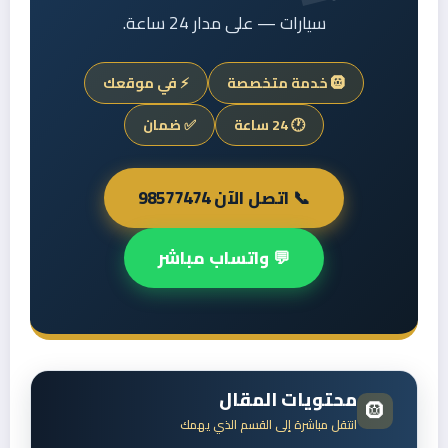
سيارات — على مدار 24 ساعة.
🛞 خدمة متخصصة
⚡ في موقعك
🕐 24 ساعة
✅ ضمان
📞 اتصل الآن 98577474
💬 واتساب مباشر
محتويات المقال
🛞
انتقل مباشرة إلى القسم الذي يهمك