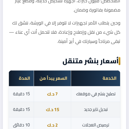
المتخصص: فنيون خبراء، أجهزة تشخيص حديثة، وقطع غيار
مضمونة بفاتورة وضمان.
وحين يتطلب الأمر تجهيزات لا تتوفر إلا في الورشة، ننسّق لك
كل شيء من نقل وإصلاح وإعادة، فلا تتحمل أنت أي عناء —
تبقى مرتاحاً وسيارتك في أيدٍ أمينة.
أسعار بنشر متنقل
الخدمة
السعر يبدأ من
المدة
تصليح بنشر في موقعك
15 دقيقة
7 د.ك
تبديل تاير جديد
15 دقيقة
15 د.ك
ترصيص العجلات
10 دقائق
2 د.ك