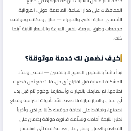
خدمة بنشر متنقل لسيارات النهضة متوفرة في جميع
المحافظات على مدار الساعة: العاصمة، حولي، الفروانية،
الأحمدي، مبارك الكبير، والجهراء — منازل ومكاتب ومواقف
مجمعات وطرق سريعة، بنفس السرعة والأسعار الثابتة أينما
كنت.
كيف نضمن لك خدمة موثوقة؟
نبدأ دائماً بالتشخيص الصحيح لا بالتخمين — نفحص ونحدّد
المشكلة الفعلية قبل اقتراح أي حل، فلا تدفع ثمن قطع لا
تحتاجها. ثم نصارحك بالخيارات وأسعارها بوضوح تام قبل بدء
أي عمل، والقرار قرارك بلا ضغط. ننفّذ بأدوات احترافية وقطع
نضمنها، ونحافظ على نظافة موقعك كأننا لم نكن. وأخيراً
نختبر النتيجة أمامك ونسلّمك فاتورة موثقة بضمان على
القطعة والعمل، ونبقى على بعد مكالمة لأي استفسار