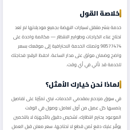
خلاصة القول
خدمة بنشر متنقل لسيارات النهضة بجميع موديلاتها لم تعد
تحتاج عناء الكراجات وطوابير الانتظار — مكالمة واحدة على
98577474 وتصلك الخدمة الاحترافية إلى موقعك بسعر
واضح وضمان موثق على مدار الساعة. احفظ الرقم؛ فحاجتك
للخدمة قد تأتي في أي وقت.
لماذا نحن خيارك الأمثل؟
في سوق مزدحم بمقدمي الخدمات، نبني تميّزنا على تفاصيل
يلمسها كل عميل من أول تعامل: وصول في الوقت
الموعود يحترم انتظارك، تشخيص دقيق بالأجهزة لا بالتخمين
يوفّر عليك دفع ثمن قطع لا تحتاجها، سعر معلن قبل العمل