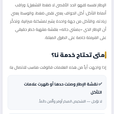
الإطار نفسه (فهو الحد الأقصى لا ضغط التشغيل). وراقب
أنماط التآكل: أكل الحواف يعني نقص ضغط، والوسط يعني
زيادته، والتآكل من جهة واحدة يشير لمشكلة ميزانية. وتذكّر
أن الإطار الذي «يمشي حاله» بنقشة منتهية خطر حقيقي
على الفرملة خاصة على الطرق المبتلة.
متى تحتاج خدمة نا؟
إذا واجهت أياً من هذه العلامات فالوقت مناسب للاتصال بنا:
✅ نقشة الإطار وصلت حدها أو ظهرت علامات
التآكل
لا تؤجل — التشخيص المبكر أوفر وأأمن دائماً.