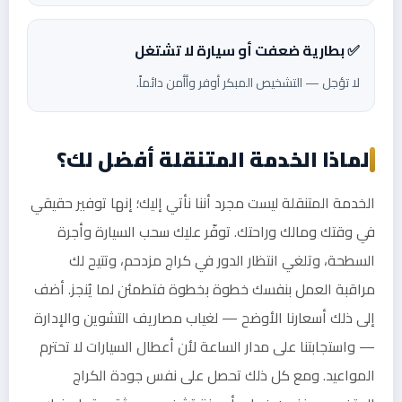
✅ بطارية ضعفت أو سيارة لا تشتغل
لا تؤجل — التشخيص المبكر أوفر وأأمن دائماً.
لماذا الخدمة المتنقلة أفضل لك؟
الخدمة المتنقلة ليست مجرد أننا نأتي إليك؛ إنها توفير حقيقي
في وقتك ومالك وراحتك. توفّر عليك سحب السيارة وأجرة
السطحة، وتلغي انتظار الدور في كراج مزدحم، وتتيح لك
مراقبة العمل بنفسك خطوة بخطوة فتطمئن لما يُنجز. أضف
إلى ذلك أسعارنا الأوضح — لغياب مصاريف التشوين والإدارة
— واستجابتنا على مدار الساعة لأن أعطال السيارات لا تحترم
المواعيد. ومع كل ذلك تحصل على نفس جودة الكراج