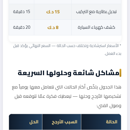
تبديل بطارية مع التركيب
15 دقيقة
15 د.ك
كشف كهرباء السيارة
20 دقيقة
8 د.ك
* الأسعار استرشادية وتختلف حسب الحالة — السعر النهائي يؤكد قبل
بدء العمل.
مشاكل شائعة وحلولها السريعة
هذا الجدول يلخّص أكثر الحالات التي نتعامل معها يومياً مع
تشخيصها الأرجح وحلها — ليعطيك فكرة عمّا تتوقعه قبل
وصول الفني:
الحالة
السبب الأرجح
الحل