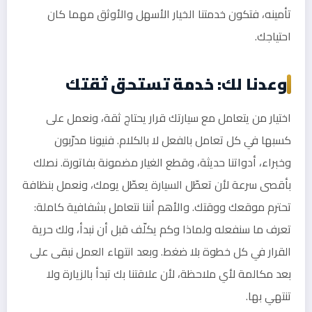
تأمينه، فتكون خدمتنا الخيار الأسهل والأوثق مهما كان
احتياجك.
وعدنا لك: خدمة تستحق ثقتك
اختيار من يتعامل مع سيارتك قرار يحتاج ثقة، ونعمل على
كسبها في كل تعامل بالفعل لا بالكلام. فنيونا مدرّبون
وخبراء، أدواتنا حديثة، وقطع الغيار مضمونة بفاتورة. نصلك
بأقصى سرعة لأن تعطّل السيارة يعطّل يومك، ونعمل بنظافة
تحترم موقعك ووقتك. والأهم أننا نتعامل بشفافية كاملة:
تعرف ما سنفعله ولماذا وكم يكلّف قبل أن نبدأ، ولك حرية
القرار في كل خطوة بلا ضغط. وبعد انتهاء العمل نبقى على
بعد مكالمة لأي ملاحظة، لأن علاقتنا بك تبدأ بالزيارة ولا
تنتهي بها.