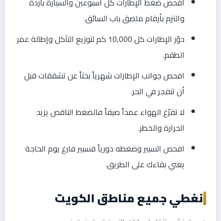
افحص ضغط الإطارات كل أسبوعين والسيارة باردة
والتزم بأرقام ملصق باب السائق.
دوّر الإطارات كل 10,000 كم لتوزيع التآكل وإطالة عمر
الطقم.
افحص جوانب الإطارات شهرياً بحثاً عن تشققات قبل
أن تنفجر في الحر.
لا تفرّغ الهواء عمداً صيفاً فالضغط الناقص يزيد
الحرارة والخطر.
افحص السبير وضغطه دورياً فسبير فارغ يوم الحاجة
يعني بقاءك على الطريق.
نغطي جميع مناطق الكويت