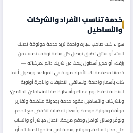
خدمة تناسب الأفراد والشركات
والأساطيل
سواء كنت صاحب سيارة واحدة تريد خدمة موثوقة تصلك
للبيت، أو سائق تطبيق توصيل كل ساعة توقف تحسب من
رزقك، أو مدير أسطول يبحث عن شريك دائم لمركباته —
خدمتنا مصمّمة لك. للأفراد مرونة في المواعيد ووصول أينما
كنت بأسعار واضحة؛ ولسائقي التطبيقات والأجرة أولوية
استجابة تحفظ يوم عملك وأسعار خاصة للمتعاملين الدائمين؛
وللشركات والأساطيل عقود خدمة بجدولة منتظمة وتقارير
موثقة وفوترة موحدة وأسعار تفضيلية تنخفض مع الحجم.
ونوفّر وسائل تواصل ودفع مريحة: اتصال مباشر أو واتساب
على مدار الساعة، وفواتير رسمية لمن يحتاجها لحساباته أو