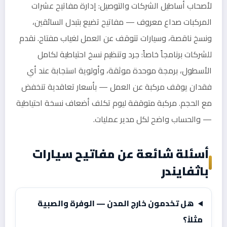
لأصحاب أساطيل الشركات والتوصيل: إدارة مفاتيح عشرات
المركبات صداع معروف — مفاتيح تضيع بتبدل السائقين،
ونسخ ناقصة، وسيارات تتوقف عن العمل لغياب مفتاح. نقدم
للشركات برنامجاً خاصاً: جرد وتنظيم نسخ احتياطية لكامل
الأسطول، برمجة موحدة موثقة، وأولوية استجابة عند أي
فقدان يوقف مركبة عن العمل — بأسعار تعاقدية تنخفض
مع الحجم. مركبة متوقفة ليوم تكلف أضعاف نسخة احتياطية
— والحساب واضح لكل مدير عمليات.
أسئلة شائعة عن مفاتيح سيارات
باثفايندر
هل تخدمون خارج المدن — الوفرة والصبية
مثلاً؟