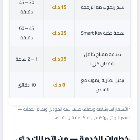
30 – 45
نسخ ريموت مع البرمجة
15 د.ك
دقيقة
45 – 60
بصمة ذكية Smart Key
25 د.ك
دقيقة
صناعة مفتاح كامل
35 د.ك
1 – 2 ساعة
(فقدان كلي)
تبديل بطارية ريموت مع
8 د.ك
10 دقائق
الفحص
* الأسعار استرشادية وتختلف حسب سنة الموديل ونظام الحماية —
السعر النهائي يؤكد في المكالمة قبل التحرك.
خطوات الخدمة — من اتصالك حتى