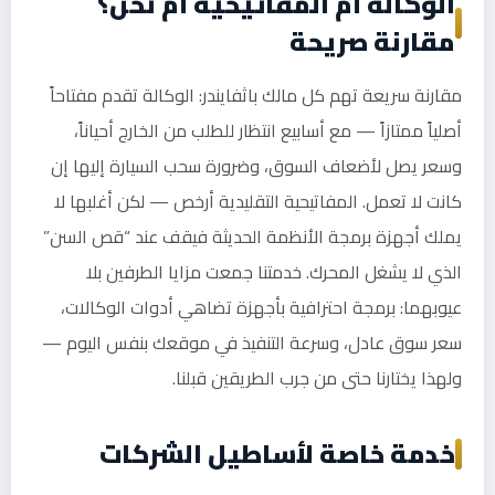
الوكالة أم المفاتيحية أم نحن؟
مقارنة صريحة
مقارنة سريعة تهم كل مالك باثفايندر: الوكالة تقدم مفتاحاً
أصلياً ممتازاً — مع أسابيع انتظار للطلب من الخارج أحياناً،
وسعر يصل لأضعاف السوق، وضرورة سحب السيارة إليها إن
كانت لا تعمل. المفاتيحية التقليدية أرخص — لكن أغلبها لا
يملك أجهزة برمجة الأنظمة الحديثة فيقف عند “قص السن”
الذي لا يشغل المحرك. خدمتنا جمعت مزايا الطرفين بلا
عيوبهما: برمجة احترافية بأجهزة تضاهي أدوات الوكالات،
سعر سوق عادل، وسرعة التنفيذ في موقعك بنفس اليوم —
ولهذا يختارنا حتى من جرب الطريقين قبلنا.
خدمة خاصة لأساطيل الشركات