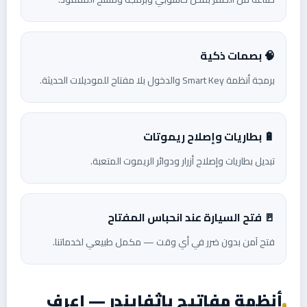
🧠 بصمات ذكية
برمجة أنظمة Smart Key والدخول بلا مفتاح للموديلات الحديثة.
🔋 بطاريات وإصلاح ريموتات
تبديل بطاريات وإصلاح أزرار ودوائر الريموت المتعبة.
🚪 فتح السيارة عند انحباس المفتاح
فتح آمن بدون ضرر في أي وقت — مكمل طبيعي لخدماتنا.
أنظمة مفاتيح باثفايندر — اعرف