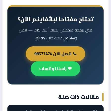
تحتاج مفتاحاً لباثفايندر الآن؟
فني برمجة متخصص يصلك أينما كنت — اتصل
وسنكون عندك خلال دقائق.
📞 اتصل الآن 98577474
💬 راسلنا واتساب
مقالات ذات صلة