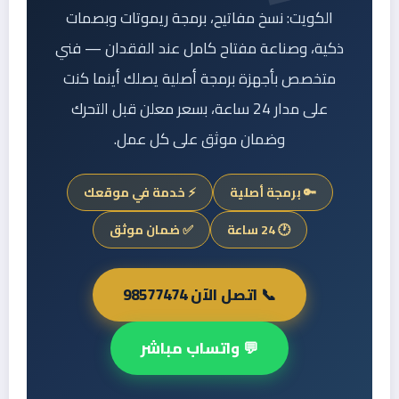
الكويت: نسخ مفاتيح، برمجة ريموتات وبصمات
ذكية، وصناعة مفتاح كامل عند الفقدان — فني
متخصص بأجهزة برمجة أصلية يصلك أينما كنت
على مدار 24 ساعة، بسعر معلن قبل التحرك
وضمان موثق على كل عمل.
🔑 برمجة أصلية
⚡ خدمة في موقعك
🕐 24 ساعة
✅ ضمان موثق
📞 اتصل الآن 98577474
💬 واتساب مباشر