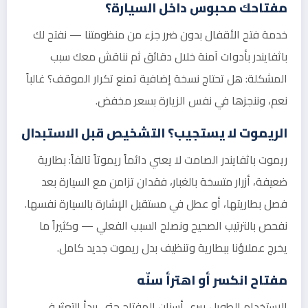
مفتاحك محبوس داخل السيارة؟
خدمة فتح الأقفال بدون ضرر جزء من منظومتنا — نفتح لك
باثفايندر بأدوات آمنة خلال دقائق ثم نناقش معك سبب
المشكلة: هل تحتاج نسخة إضافية تمنع تكرار الموقف؟ غالباً
نعم، وننجزها في نفس الزيارة بسعر مخفض.
الريموت لا يستجيب؟ التشخيص قبل الاستبدال
ريموت باثفايندر الصامت لا يعني دائماً ريموتاً تالفاً: بطارية
ضعيفة، أزرار متسخة بالغبار، فقدان تزامن مع السيارة بعد
فصل بطاريتها، أو عطل في مستقبل الإشارة بالسيارة نفسها.
نفحص بالترتيب الصحيح ونصلح السبب الفعلي — وكثيراً ما
يخرج عملاؤنا ببطارية وتنظيف بدل ريموت جديد كامل.
مفتاح انكسر أو اهترأ سنّه
الاستخدام الطويل يبري أسنان المفتاح حتى يبدأ التعثر في