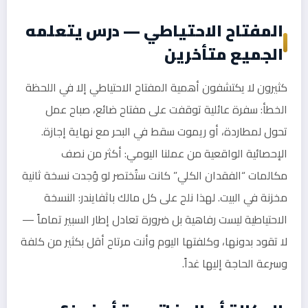
المفتاح الاحتياطي — درس يتعلمه
الجميع متأخرين
كثيرون لا يكتشفون أهمية المفتاح الاحتياطي إلا في اللحظة
الخطأ: سفرة عائلية توقفت على مفتاح ضائع، صباح عمل
تحول لمطاردة، أو ريموت سقط في البحر مع نهاية إجازة.
الإحصائية الواقعية من عملنا اليومي: أكثر من نصف
مكالمات “الفقدان الكلي” كانت ستُختصر لو وُجدت نسخة ثانية
مخزنة في البيت. لهذا نلح على كل مالك باثفايندر: النسخة
الاحتياطية ليست رفاهية بل ضرورة تعادل إطار السبير تماماً —
لا تقود بدونها، وكلفتها اليوم وأنت مرتاح أقل بكثير من كلفة
وسرعة الحاجة إليها غداً.