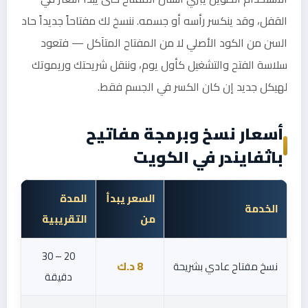
القفل، وقد ينكسر رأسه أو جسمه. ننسخ لك مفتاحاً جديداً حاد
السن من الكود الأصلي لا من المفتاح المتآكل — فتعود
سلاسة الفتح والتشغيل كأول يوم، وننقل شريحتك وريموتك
لهيكل جديد إن كان الكسر في الجسم فقط.
أسعار نسخ وبرمجة مفاتيح
باثفايندر في الكويت
السعر يبدأ
المدة
الخدمة
من
التقريبية
20 – 30
نسخ مفتاح عادي بشريحة
8 د.ك
دقيقة