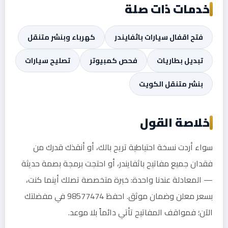
خدمات ذات صلة
فتح اقفال سيارات باثفايندر
كهرباء وبنشر متنقل
تبديل بطاريات
فحص كمبيوتر
تصليح سيارات
بنشر متنقل الكويت
خلاصة القول
سواء أردت نسخة احتياطية تريح بالك، أو أنقذك قدرك من
فقدان جميع مفاتيح باثفايندر، أو احتجت برمجة بصمة حديثة
— المعادلة عندنا واحدة: خبرة متخصصة تصلك أينما كنت،
بسعر معلن وضمان موثق. احفظ 98577474 في مفضلتك
الآن؛ فمواقف المفاتيح تأتي دائماً بلا موعد.