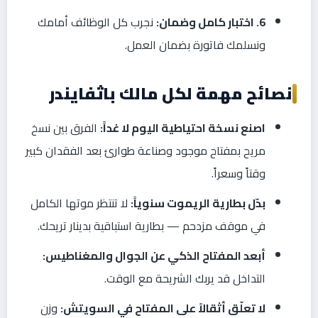
6. اختبار كامل وضمان:
نجرب كل الوظائف أمامك
ونسلمك فاتورة بضمان العمل.
نصائح مهمة لكل مالك باثفايندر
اصنع نسخة احتياطية اليوم لا غداً:
الفرق بين نسخ
مريح بمفتاح موجود وصناعة طوارئ بعد الفقدان كبير
وقتاً وسعراً.
بدّل بطارية الريموت سنوياً:
لا تنتظر موتها الكامل
في موقف مزدحم — بطارية استباقية بدينار تريحك.
أبعد المفتاح الذكي عن الجوال والمغناطيس:
التداخل قد يربك الشريحة مع الوقت.
لا تعلّق أثقالاً على المفتاح في السويتش:
وزن