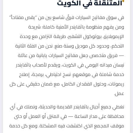
المتنقلة في الكويت
في سوق مفاتيح السيارات فرقٌ شاسع بين من “يقص مفتاحاً”
ومن يفهم منظومة باثفايندر الأمنية كاملة: شريحة
الإيموبلايزر، بروتوكول التشفير، طريقة التزامن مع وحدة
التحكم، وحدود كل موديل وسنة صنع. نحن من الفئة الثانية
— فريق متخصص جعل مفاتيح السيارات يابانية من عائلة
نيسان ميدانه اليومي في الكويت، ويقدم لأصحاب باثفايندر
خدمة شاملة في موقعهم: نسخ احتياطي، برمجة، إصلاح
ريموتات، وحلول الفقدان الكامل، مع ضمان حقيقي على كل
عمل.
نغطي جميع أجيال باثفايندر القديمة والحديثة، ونصلك في أي
محافظة على مدار الساعة — في المنزل أو العمل أو حتى
موقف المجمع الذي اكتشفت فيه المشكلة. ومع كل خدمة