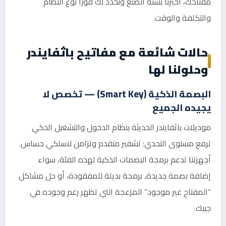
مفتاحك، أخبرنا بسنة الصنع ونحدد لك فوراً نوع النظام
والتكلفة والوقت.
حالات شائعة مع مفاتيح باثفايندر
وحلولنا لها
البصمة الذكية (Smart Key) — تخصص لا
يجيده الجميع
موديلات باثفايندر الحديثة بنظام الدخول والتشغيل الذكي
ترفع مستوى التحدي: تشفير متقدم وتزامن لاسلكي حساس.
أجهزتنا تدعم برمجة البصمات الذكية لهذه الفئة، سواء
إضافة بصمة جديدة، برمجة بديلة للمفقودة، أو حل مشاكل
“المفتاح غير موجود” المزعجة التي تظهر رغم وجوده في
جيبك.