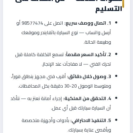
التسليم
1. اتصال ووصف سريع:
اتصل على 98577474 أو
أرسل واتساب — نوع السيارة باثفايندر وموقعك
وطبيعة الحالة.
2. تأكيد السعر مقدماً:
تسمع التكلفة كاملة قبل
تحرك الفني — لا مفاجآت عند الإنجاز.
3. وصول خلال دقائق:
أقرب فني مجهز ينطلق فوراً،
ومتوسط الوصول 20-30 دقيقة بكل المحافظات.
4. التحقق من الملكية:
إجراء أمانة نعتز به — نتأكد
أن السيارة سيارتك قبل أي عمل.
5. التنفيذ الاحترافي:
بأدوات وأجهزة متخصصة
وبأقصى عناية بسيارتك.