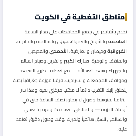
مناطق التغطية في الكويت
نخدم باثفايندر في جميع المحافظات على مدار الساعة:
العاصمة
والشويخ واليرموك،
حولي
والسالمية والجابرية،
الفروانية
وخيطان والعارضية،
الأحمدي
والفحيحيل
والمنقف والوفرة،
مبارك الكبير
والقرين وصباح السالم،
و
الجهراء
وسعد العبدالله — مع تغطية الطرق السريعة
ومواقف المجمعات والسراديب. فرقنا موزعة جغرافياً بحيث
ينطلق إليك الأقرب دائماً لا مكتب مركزي بعيد، وهذا سر
التزامنا بمتوسط وصول لا يتجاوز نصف الساعة حتى في
أوقات الذروة — وللمناطق البعيدة كالوفرة والعبدلي
والسالمي ننسق هاتفياً ونخبرك بوقت وصول دقيق تعتمد
عليه.