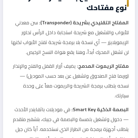
نوع مفتاحك
المفتاح التقليدي بشريحة (Transponder):
سن معدني
للأبواب والتشغيل مع شريحة استجابة داخل الرأس تحاور
الإيموبلايزر — أي نسخة بلا برمجة شريحة تفتح الأبواب لكنها
لن تشغل المحرك أبداً، وهنا يقع هواة النسخ الرخيص.
مفتاح الريموت المدمج:
يضيف أزرار القفل والفتح والإنذار
(وربما فتح الصندوق وتشغيل عن بعد حسب الموديل) —
نسخه يتطلب برمجة الشريحة والريموت معاً على وحدة
سيارتك.
البصمة الذكية Smart Key:
في موديلات باثفايندر الأحدث
— دخول وتشغيل بلمسة والبصمة في جيبك، بتشفير متقدم
يتطلب أجهزة برمجة من الطراز الذي نستخدمه. أياً كان جيل