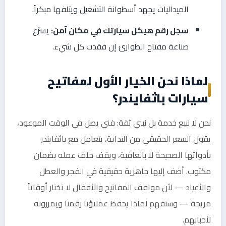
الميداليات يجهد أسطوانة التشغيل ويتلفها مبكراً.
سجل رقم هيكل سيارتك في مكان آمن:
يسرّع
صناعة مفتاح الطوارئ إن فقدت كل شيء.
لماذا نحن الخيار الأول لمفاتيح
سيارات باثفايندر؟
نحن لا نبيع خدمة بل نبني ثقة: فني يصل في الوقت الموعود،
يقول السعر الحقيقي من البداية، يتعامل مع باثفايندر
بأدواتها الصحيحة لا بالعافية، ويقف خلف عمله بضمان
مكتوب. أضف إليها جاهزية حقيقية في الفجر والعطل
والأعياد — لأن مواقف المفاتيح والأقفال لا تختار أوقاتاً
مريحة — وستفهم لماذا يحفظ عملاؤنا رقمنا ويمررونه
لأحبابهم.