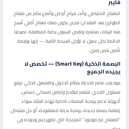
فايبر
المفتاح الاحتياطي وأنت مرتاح أرخص وأسرع بكثير من مفتاح
الطوارئ بعد الفقدان؛ فحين يكون معك مفتاح أصلي تُنسخ
منه البيانات مباشرة وتقص السنون بدقة المطابقة. نصيحتنا
الدائمة لكل عميل: لا تؤجل النسخة الثانية — إنها بوليصة
تأمين بثمن رمزي.
البصمة الذكية (Smart Key) — تخصص لا
يجيده الجميع
موديلات فايبر الحديثة بنظام الدخول والتشغيل الذكي ترفع
مستوى التحدي: تشفير متقدم وتزامن لاسلكي حساس.
أجهزتنا تدعم برمجة البصمات الذكية لهذه الفئة، سواء
إضافة بصمة جديدة، برمجة بديلة للمفقودة، أو حل مشاكل
“المفتاح غير موجود” المزعجة التي تظهر رغم وجوده في
جيبك.