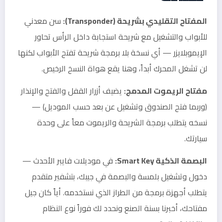
المفتاح التقليدي بشريحة (Transponder):
سن معدني
للأبواب والتشغيل مع شريحة استجابة داخل الرأس تحاور
الإيموبلايزر — أي نسخة بلا برمجة شريحة تفتح الأبواب لكنها
لن تشغل المحرك أبداً، وهنا يقع هواة النسخ الرخيص.
مفتاح الريموت المدمج:
يضيف أزرار القفل والفتح والإنذار
(وربما فتح الصندوق وتشغيل عن بعد حسب الموديل) —
نسخه يتطلب برمجة الشريحة والريموت معاً على وحدة
سيارتك.
البصمة الذكية Smart Key:
في موديلات فايبر الأحدث —
دخول وتشغيل بلمسة والبصمة في جيبك، بتشفير متقدم
يتطلب أجهزة برمجة من الطراز الذي نستخدمه. أياً كان جيل
مفتاحك، أخبرنا بسنة الصنع ونحدد لك فوراً نوع النظام