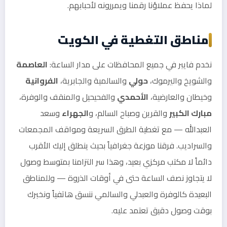
لماذا يحفظ عملاؤنا رقمنا ويمررونه لأحبابهم.
مناطق التغطية في الكويت
نخدم فايبر في جميع المحافظات على مدار الساعة:
العاصمة
والشويخ واليرموك،
حولي
والسالمية والجابرية،
الفروانية
وخيطان والعارضية،
الأحمدي
والفحيحيل والمنقف والوفرة،
مبارك الكبير
والقرين وصباح السالم، و
الجهراء
وسعد
العبدالله — مع تغطية الطرق السريعة ومواقف المجمعات
والسراديب. فرقنا موزعة جغرافياً بحيث ينطلق إليك الأقرب
دائماً لا مكتب مركزي بعيد، وهذا سر التزامنا بمتوسط وصول
لا يتجاوز نصف الساعة حتى في أوقات الذروة — وللمناطق
البعيدة كالوفرة والعبدلي والسالمي ننسق هاتفياً ونخبرك
بوقت وصول دقيق تعتمد عليه.