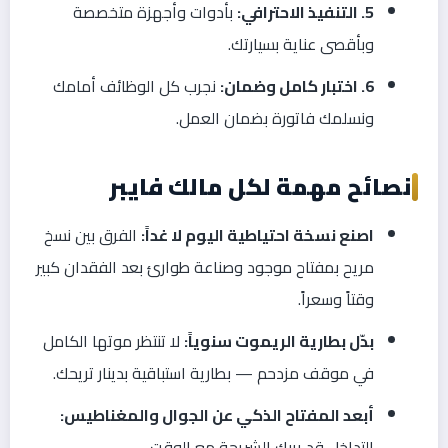
5. التنفيذ الاحترافي:
بأدوات وأجهزة متخصصة
وبأقصى عناية بسيارتك.
6. اختبار كامل وضمان:
نجرب كل الوظائف أمامك
ونسلمك فاتورة بضمان العمل.
نصائح مهمة لكل مالك فايبر
اصنع نسخة احتياطية اليوم لا غداً:
الفرق بين نسخ
مريح بمفتاح موجود وصناعة طوارئ بعد الفقدان كبير
وقتاً وسعراً.
بدّل بطارية الريموت سنوياً:
لا تنتظر موتها الكامل
في موقف مزدحم — بطارية استباقية بدينار تريحك.
أبعد المفتاح الذكي عن الجوال والمغناطيس:
التداخل قد يربك الشريحة مع الوقت.