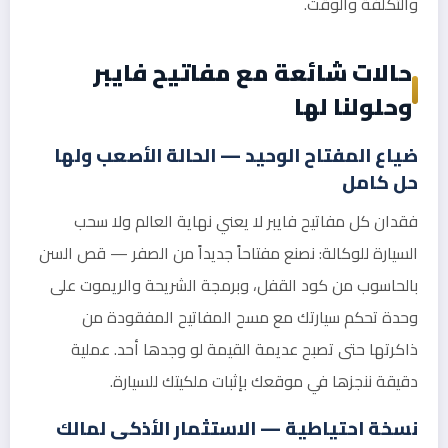
والتكلفة والوقت.
حالات شائعة مع مفاتيح فايبر
وحلولنا لها
ضياع المفتاح الوحيد — الحالة الأصعب ولها
حل كامل
فقدان كل مفاتيح فايبر لا يعني نهاية العالم ولا سحب
السيارة للوكالة: نصنع مفتاحاً جديداً من الصفر — قص السن
بالحاسوب من كود القفل، وبرمجة الشريحة والريموت على
وحدة تحكم سيارتك مع مسح المفاتيح المفقودة من
ذاكرتها حتى تصبح عديمة القيمة لو وجدها أحد. عملية
دقيقة ننجزها في موقعك بإثبات ملكيتك للسيارة.
نسخة احتياطية — الاستثمار الأذكى لمالك