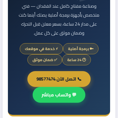
وصناعة مفتاح كامل عند الفقدان — فني
متخصص بأجهزة برمجة أصلية يصلك أينما كنت
على مدار 24 ساعة، بسعر معلن قبل التحرك
وضمان موثق على كل عمل.
🔑 برمجة أصلية
⚡ خدمة في موقعك
🕐 24 ساعة
✅ ضمان موثق
📞 اتصل الآن 98577474
💬 واتساب مباشر