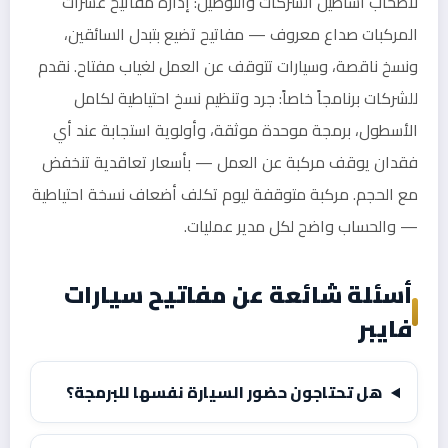
لأصحاب أساطيل الشركات والتوصيل: إدارة مفاتيح عشرات
المركبات صداع معروف — مفاتيح تضيع بتبدل السائقين،
ونسخ ناقصة، وسيارات تتوقف عن العمل لغياب مفتاح. نقدم
للشركات برنامجاً خاصاً: جرد وتنظيم نسخ احتياطية لكامل
الأسطول، برمجة موحدة موثقة، وأولوية استجابة عند أي
فقدان يوقف مركبة عن العمل — بأسعار تعاقدية تنخفض
مع الحجم. مركبة متوقفة ليوم تكلف أضعاف نسخة احتياطية
— والحساب واضح لكل مدير عمليات.
أسئلة شائعة عن مفاتيح سيارات
فايبر
هل تحتاجون حضور السيارة نفسها للبرمجة؟