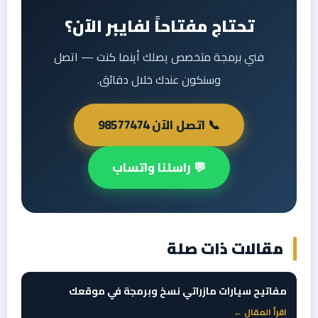
تحتاج مفتاحاً لفايبر الآن؟
فني برمجة متخصص يصلك أينما كنت — اتصل
وسنكون عندك خلال دقائق.
📞 اتصل الآن 98577474
💬 راسلنا واتساب
مقالات ذات صلة
مفاتيح سيارات مازراتي نسخ وبرمجة في موقعك
اقرأ المقال ←