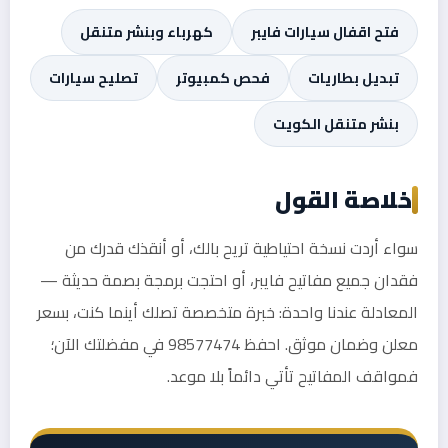
فتح اقفال سيارات فايبر
كهرباء وبنشر متنقل
تبديل بطاريات
فحص كمبيوتر
تصليح سيارات
بنشر متنقل الكويت
خلاصة القول
سواء أردت نسخة احتياطية تريح بالك، أو أنقذك قدرك من
فقدان جميع مفاتيح فايبر، أو احتجت برمجة بصمة حديثة —
المعادلة عندنا واحدة: خبرة متخصصة تصلك أينما كنت، بسعر
معلن وضمان موثق. احفظ 98577474 في مفضلتك الآن؛
فمواقف المفاتيح تأتي دائماً بلا موعد.