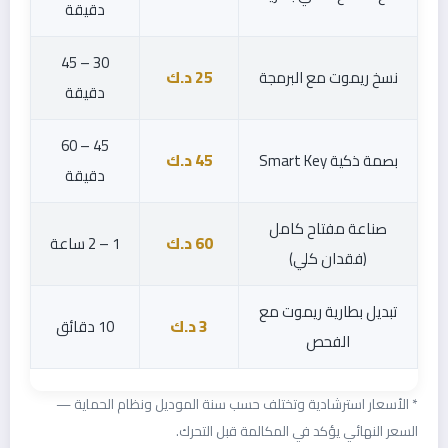
دقيقة
30 – 45
نسخ ريموت مع البرمجة
25 د.ك
دقيقة
45 – 60
بصمة ذكية Smart Key
45 د.ك
دقيقة
صناعة مفتاح كامل
60 د.ك
1 – 2 ساعة
(فقدان كلي)
تبديل بطارية ريموت مع
3 د.ك
10 دقائق
الفحص
* الأسعار استرشادية وتختلف حسب سنة الموديل ونظام الحماية —
السعر النهائي يؤكد في المكالمة قبل التحرك.