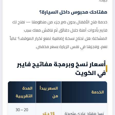
مفتاحك محبوس داخل السيارة؟
خدمة فتح الأقفال بدون ضرر جزء من منظومتنا — نفتح لك
فايبر بأدوات آمنة خلال دقائق ثم نناقش معك سبب
المشكلة: هل تحتاج نسخة إضافية تمنع تكرار الموقف؟ غالباً
نعم، وننجزها في نفس الزيارة بسعر مخفض.
أسعار نسخ وبرمجة مفاتيح فايبر
في الكويت
السعر يبدأ
المدة
الخدمة
من
التقريبية
20 – 30
نسخ مفتاح عادي بشريحة
15 د.ك