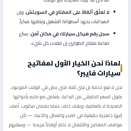
لا تعلّق أثقالاً على المفتاح في السويتش:
وزن
الميداليات يجهد أسطوانة التشغيل ويتلفها مبكراً.
سجل رقم هيكل سيارتك في مكان آمن:
يسرّع
صناعة مفتاح الطوارئ إن فقدت كل شيء.
لماذا نحن الخيار الأول لمفاتيح
سيارات فايبر؟
نحن لا نبيع خدمة بل نبني ثقة: فني يصل في الوقت الموعود،
يقول السعر الحقيقي من البداية، يتعامل مع فايبر بأدواتها
الصحيحة لا بالعافية، ويقف خلف عمله بضمان مكتوب. أضف
إليها جاهزية حقيقية في الفجر والعطل والأعياد — لأن
مواقف المفاتيح والأقفال لا تختار أوقاتاً مريحة — وستفهم