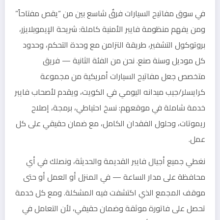
في سوق مفاتيح السيارات فرقٌ شاسع بين من “يقص مفتاحاً”
ومن يفهم منظومة فايبر الأمنية كاملة: شريحة الإيموبلايزر،
بروتوكول التشفير، طريقة التزامن مع وحدة التحكم، وحدود
كل موديل وسنة صنع. نحن من الفئة الثانية — فريق
متخصص جعل مفاتيح السيارات أمريكية من مجموعة
كرايسلر/جيب ميدانه اليومي في الكويت، ويقدم لأصحاب فايبر
خدمة شاملة في موقعهم: نسخ احتياطي، برمجة، إصلاح
ريموتات، وحلول الفقدان الكامل، مع ضمان حقيقي على كل
عمل.
نغطي جميع أجيال فايبر القديمة والحديثة، ونصلك في أي
محافظة على مدار الساعة — في المنزل أو العمل أو حتى
موقف المجمع الذي اكتشفت فيه المشكلة. ومع كل خدمة
تحصل على فاتورة موثقة وضمان حقيقي، لأن التعامل في