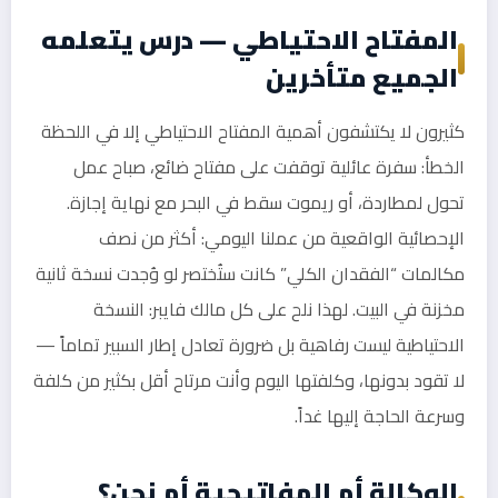
المفتاح الاحتياطي — درس يتعلمه
الجميع متأخرين
كثيرون لا يكتشفون أهمية المفتاح الاحتياطي إلا في اللحظة
الخطأ: سفرة عائلية توقفت على مفتاح ضائع، صباح عمل
تحول لمطاردة، أو ريموت سقط في البحر مع نهاية إجازة.
الإحصائية الواقعية من عملنا اليومي: أكثر من نصف
مكالمات “الفقدان الكلي” كانت ستُختصر لو وُجدت نسخة ثانية
مخزنة في البيت. لهذا نلح على كل مالك فايبر: النسخة
الاحتياطية ليست رفاهية بل ضرورة تعادل إطار السبير تماماً —
لا تقود بدونها، وكلفتها اليوم وأنت مرتاح أقل بكثير من كلفة
وسرعة الحاجة إليها غداً.
الوكالة أم المفاتيحية أم نحن؟