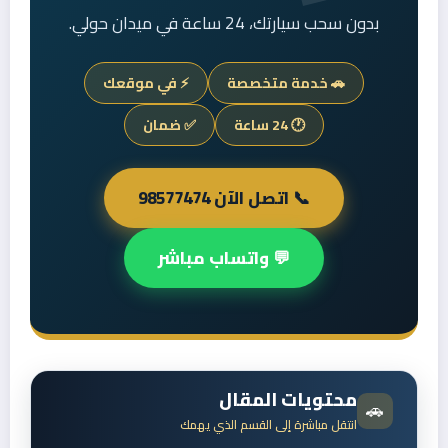
بدون سحب سيارتك، 24 ساعة في ميدان حولي.
🚗 خدمة متخصصة
⚡ في موقعك
🕐 24 ساعة
✅ ضمان
📞 اتصل الآن 98577474
💬 واتساب مباشر
محتويات المقال
🚗
انتقل مباشرة إلى القسم الذي يهمك