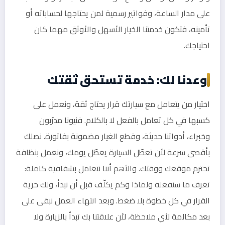
على مدار الساعة، وفواتير رسمية لمن يحتاجها لحساباته أو
تأمينه، فتكون خدمتنا الخيار الأسهل والأوثق مهما كان
احتياجك.
وعدنا لك: خدمة تستحق ثقتك
اختيار من يتعامل مع سيارتك قرار يحتاج ثقة، ونعمل على
كسبها في كل تعامل بالفعل لا بالكلام. فنيونا مدرّبون
وخبراء، أدواتنا حديثة، وقطع الغيار مضمونة بفاتورة. نصلك
بأقصى سرعة لأن تعطّل السيارة يعطّل يومك، ونعمل بنظافة
تحترم موقعك ووقتك. والأهم أننا نتعامل بشفافية كاملة:
تعرف ما سنفعله ولماذا وكم يكلّف قبل أن نبدأ، ولك حرية
القرار في كل خطوة بلا ضغط. وبعد انتهاء العمل نبقى على
بعد مكالمة لأي ملاحظة، لأن علاقتنا بك تبدأ بالزيارة ولا