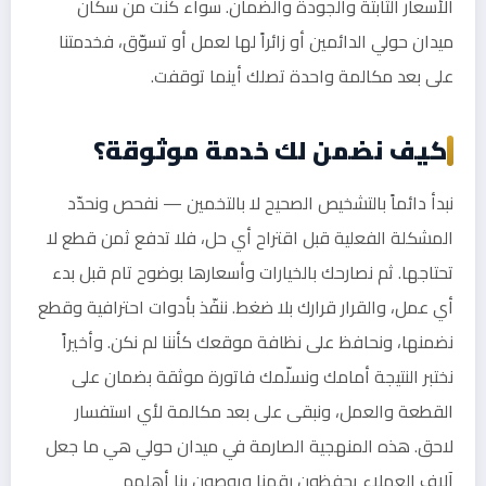
الأسعار الثابتة والجودة والضمان. سواء كنت من سكان
ميدان حولي الدائمين أو زائراً لها لعمل أو تسوّق، فخدمتنا
على بعد مكالمة واحدة تصلك أينما توقفت.
كيف نضمن لك خدمة موثوقة؟
نبدأ دائماً بالتشخيص الصحيح لا بالتخمين — نفحص ونحدّد
المشكلة الفعلية قبل اقتراح أي حل، فلا تدفع ثمن قطع لا
تحتاجها. ثم نصارحك بالخيارات وأسعارها بوضوح تام قبل بدء
أي عمل، والقرار قرارك بلا ضغط. ننفّذ بأدوات احترافية وقطع
نضمنها، ونحافظ على نظافة موقعك كأننا لم نكن. وأخيراً
نختبر النتيجة أمامك ونسلّمك فاتورة موثقة بضمان على
القطعة والعمل، ونبقى على بعد مكالمة لأي استفسار
لاحق. هذه المنهجية الصارمة في ميدان حولي هي ما جعل
آلاف العملاء يحفظون رقمنا ويوصون بنا أهلهم