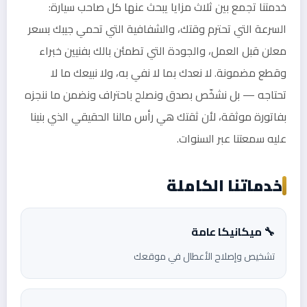
خدمتنا تجمع بين ثلاث مزايا يبحث عنها كل صاحب سيارة:
السرعة التي تحترم وقتك، والشفافية التي تحمي جيبك بسعر
معلن قبل العمل، والجودة التي تطمئن بالك بفنيين خبراء
وقطع مضمونة. لا نعدك بما لا نفي به، ولا نبيعك ما لا
تحتاجه — بل نشخّص بصدق ونصلح باحتراف ونضمن ما ننجزه
بفاتورة موثقة، لأن ثقتك هي رأس مالنا الحقيقي الذي بنينا
عليه سمعتنا عبر السنوات.
خدماتنا الكاملة
🔧 ميكانيكا عامة
تشخيص وإصلاح الأعطال في موقعك