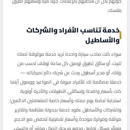
حولهم بدل أن نلاحقهم بالإعلانات. جرّبنا مرة وستفهم الفرق
بنفسك.
خدمة تناسب الأفراد والشركات
والأساطيل
سواء كنت صاحب سيارة واحدة تريد خدمة موثوقة تصلك
للبيت، أو سائق تطبيق توصيل كل ساعة توقف تحسب من
رزقك، أو مدير أسطول يبحث عن شريك دائم لمركباته —
خدمتنا مصمّمة لك. للأفراد مرونة في المواعيد ووصول أينما
كنت بأسعار واضحة؛ ولسائقي التطبيقات والأجرة أولوية
استجابة تحفظ يوم عملك وأسعار خاصة للمتعاملين الدائمين؛
وللشركات والأساطيل عقود خدمة بجدولة منتظمة وتقارير
موثقة وفوترة موحدة وأسعار تفضيلية تنخفض مع الحجم.
ونوفّر وسائل تواصل ودفع مريحة: اتصال مباشر أو واتساب