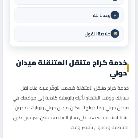
وعدنا لك
+
خلاصة القول
15
خدمة كراج متنقل المتنقلة ميدان
حولي
خدمة كراج متنقل المتنقلة صُممت لتوفّر عليك عناء نقل
سيارتك ووقت الانتظار: نأتيك بالورشة كاملة إلى موقعك في
ميدان حولي وما حولها. سكان ميدان حولي وزوّارها يجدون
عندنا استجابة سريعة على مدار الساعة، بفنيين يعرفون طرق
المنطقة ويصلون بأقصر وقت.