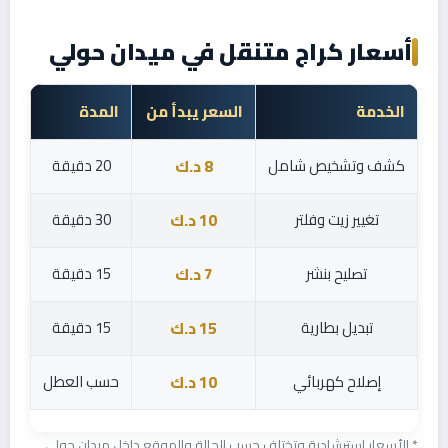
أسعار كراج متنقل في ميدان حولي
الخدمة
السعر يبدأ من
المدة
كشف وتشخيص شامل
20 دقيقة
8 د.ك
تغيير زيت وفلتر
30 دقيقة
10 د.ك
تصليح بنشر
15 دقيقة
7 د.ك
تبديل بطارية
15 دقيقة
15 د.ك
إصلاح كهربائي
حسب العطل
10 د.ك
* الأسعار استرشادية وتختلف حسب الحالة والموقع داخل ميدان حولي