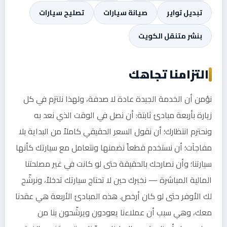
تبديل تواير
صيانة سيارات
تصليح سيارات
بنشر متنقل الكويت
التزامنا تجاهك
نؤمن أن الخدمة الجيدة عادة لا صدفة، ولهذا نلتزم في كل
زيارة بأربعة مبادئ ثابتة: أن نصل في الوقت الذي نعد به
ونحترم انتظارك؛ أن نقول السعر الحقيقي كاملاً من البداية بلا
مفاجآت؛ أن نستخدم قطعاً نضمنها ونتعامل مع سيارتك كأنها
سيارتنا؛ وأن نصارحك بالحقيقة حتى لو كانت في غير مصلحتنا
المالية المباشرة — نخبرك حين لا تحتاج سيارتك تدخلاً، ونرشّح
لك الأوفر حتى لو كان أرخص. هذه المبادئ الأربعة هي عقدنا
معك، وهي سبب أن عملاءنا يعودون ويرشّحون بنا من