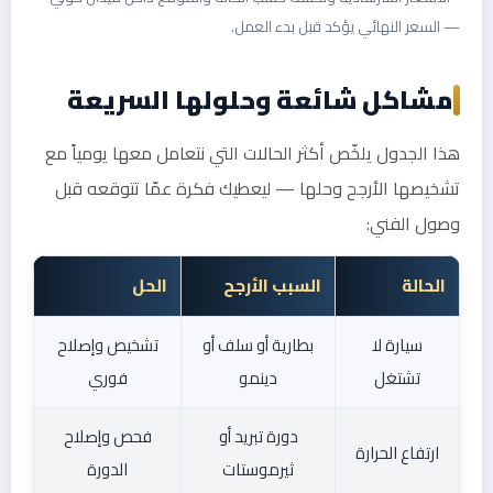
— السعر النهائي يؤكد قبل بدء العمل.
مشاكل شائعة وحلولها السريعة
هذا الجدول يلخّص أكثر الحالات التي نتعامل معها يومياً مع
تشخيصها الأرجح وحلها — ليعطيك فكرة عمّا تتوقعه قبل
وصول الفني:
الحالة
السبب الأرجح
الحل
سيارة لا
بطارية أو سلف أو
تشخيص وإصلاح
تشتغل
دينمو
فوري
دورة تبريد أو
فحص وإصلاح
ارتفاع الحرارة
ثيرموستات
الدورة