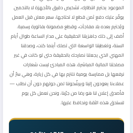
الموعود يحترم انتظارك، تشخيص دقيق بالأجهزة لا بالتخمين
يوفّر عليك دفع ثمن قطع لا تحتاجها، سعر معلن قبل العمل
ويُحترم بعده بلا مفاجآت، وقطع مضمونة بفاتورة رسمية.
أضف إلى ذلك جاهزيتنا الحقيقية على مدار الساعة طوال أيام
السنة، وتغطيتنا الواسعة التي تصلك أينما كنت، وصدقنا
المهني الذي يجعلنا نصارحك بالحقيقة حتى لو كانت في غير
مصلحتنا المالية المباشرة. هذه المبادئ ليست شعارات
نرفعها بل ممارسة يومية نلتزم بها في كل زيارة، وهي سرّ أن
عملاءنا يعودون إلينا ويرشّحوننا لمن حولهم دون أن نطلب —
فأصدق إعلان لنا هو رضا من جرّبنا، ونحن نعمل كل يوم
لنستحق هذه الثقة ونحافظ عليها.