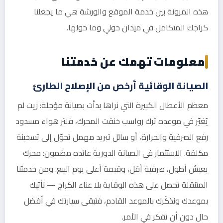
هذه المرونة بين خدمة الموقع والورشة هي ما يجعلنا
كراجك المتكامل في ميدان حولي وما حولها.
معلومات تهمك عن خدمتنا
الصيانة الوقائية أرخص من الإصلاح الطارئ
معظم الأعطال الكبيرة التي نراها بدأت بصيانة مؤجلة: زيت لم
يُغيّر في موعده ترك رواسب خنقت المحرك، فلتر هواء مسدود
رفع الصرفية والحرارة، أو سائل تبريد مهمل تحوّل إلى تسخينة
مكلفة. الاستثمار في الصيانة الدورية عائده مضمون: محرك
يعيش أطول، صرفية أقل، وقيمة أعلى يوم البيع. ومن خدمتنا
المتنقلة تحصل على هذه الوقاية بلا عناء الكراج — نأتيك
بموعدك ونذكّرك بالموعد القادم، فتبقى سيارتك في أفضل
حال دون أن تفكر في الأمر.