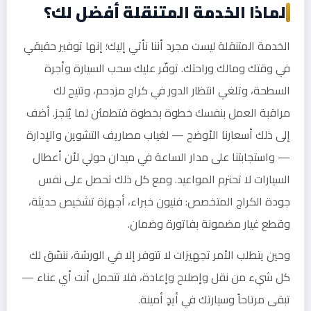
لماذا الخدمة المتنقلة أفضل لك؟
الخدمة المتنقلة ليست مجرد أننا نأتي إليك؛ إنها توفير حقيقي
في وقتك ومالك وراحتك. توفّر عليك سحب السيارة وأجرة
السطحة، وتلغي انتظار الدور في كراج مزدحم، وتتيح لك
مراقبة العمل بنفسك خطوة بخطوة فتطمئن لما يُنجز. أضف
إلى ذلك أسعارنا الأوضح — لغياب مصاريف التشوين والإدارة
— واستجابتنا على مدار الساعة في ميدان حولي لأن أعطال
السيارات لا تحترم المواعيد. ومع كل ذلك تحصل على نفس
جودة الكراج المتخصص: فنيون خبراء، أجهزة تشخيص حديثة،
وقطع غيار مضمونة بفاتورة وضمان.
وحين يتطلب الأمر تجهيزات لا تتوفر إلا في الورشة، ننسّق لك
كل شيء من نقل وإصلاح وإعادة، فلا تتحمل أنت أي عناء —
تبقى مرتاحاً وسيارتك في أيدٍ أمينة.