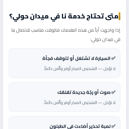
متى تحتاج خدمة نا في ميدان حولي؟
إذا واجهت أياً من هذه العلامات فالوقت مناسب للاتصال بنا
في ميدان حولي:
✅ السيارة لا تشتغل أو تتوقف فجأة
لا تؤجل — التشخيص المبكر أوفر وأأمن دائماً.
✅ صوت أو رجّة جديدة تقلقك
لا تؤجل — التشخيص المبكر أوفر وأأمن دائماً.
✅ لمبة تحذير أضاءت في الطبلون