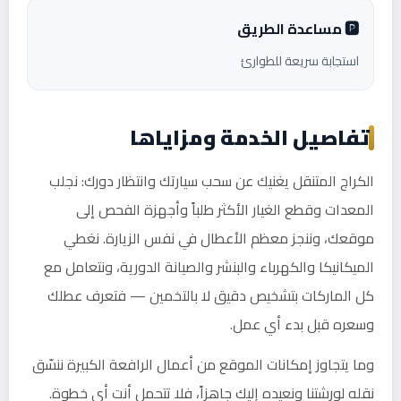
🅿️ مساعدة الطريق
استجابة سريعة للطوارئ
تفاصيل الخدمة ومزاياها
الكراج المتنقل يغنيك عن سحب سيارتك وانتظار دورك: نجلب
المعدات وقطع الغيار الأكثر طلباً وأجهزة الفحص إلى
موقعك، وننجز معظم الأعطال في نفس الزيارة. نغطي
الميكانيكا والكهرباء والبنشر والصيانة الدورية، ونتعامل مع
كل الماركات بتشخيص دقيق لا بالتخمين — فتعرف عطلك
وسعره قبل بدء أي عمل.
وما يتجاوز إمكانات الموقع من أعمال الرافعة الكبيرة ننسّق
نقله لورشتنا ونعيده إليك جاهزاً، فلا تتحمل أنت أي خطوة.