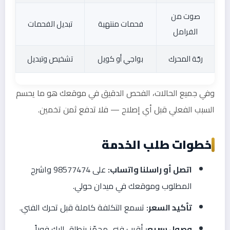
صوت من
فحمات منتهية
تبديل الفحمات
الفرامل
رجّة المحرك
بواجي أو كويل
تشخيص وتبديل
وفي جميع الحالات، الفحص الدقيق في موقعك هو ما يحسم
السبب الفعلي قبل أي إصلاح — فلا تدفع ثمن تخمين.
خطوات طلب الخدمة
اتصل أو راسلنا واتساب:
على 98577474 واشرح
المطلوب وموقعك في ميدان حولي.
تأكيد السعر:
تسمع التكلفة كاملة قبل تحرك الفني.
وصول سريع:
أقرب فني مجهّز ينطلق إليك فوراً.