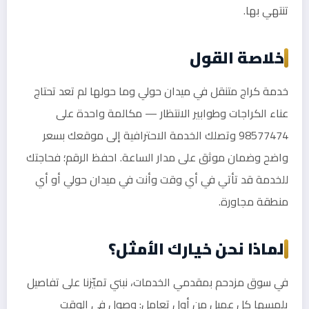
تنتهي بها.
خلاصة القول
خدمة كراج متنقل في ميدان حولي وما حولها لم تعد تحتاج
عناء الكراجات وطوابير الانتظار — مكالمة واحدة على
98577474 وتصلك الخدمة الاحترافية إلى موقعك بسعر
واضح وضمان موثق على مدار الساعة. احفظ الرقم؛ فحاجتك
للخدمة قد تأتي في أي وقت وأنت في ميدان حولي أو أي
منطقة مجاورة.
لماذا نحن خيارك الأمثل؟
في سوق مزدحم بمقدمي الخدمات، نبني تميّزنا على تفاصيل
يلمسها كل عميل من أول تعامل: وصول في الوقت