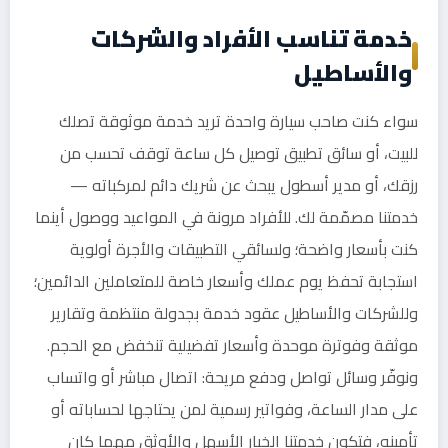
خدمة تناسب الأفراد والشركات
والأساطيل
سواء كنت صاحب سيارة واحدة تريد خدمة موثوقة تصلك
للبيت، أو سائق تطبيق توصيل كل ساعة توقف تحسب من
رزقك، أو مدير أسطول يبحث عن شريك دائم لمركباته —
خدمتنا مصمّمة لك. للأفراد مرونة في المواعيد ووصول أينما
كنت بأسعار واضحة؛ ولسائقي التطبيقات والأجرة أولوية
استجابة تحفظ يوم عملك وأسعار خاصة للمتعاملين الدائمين؛
وللشركات والأساطيل عقود خدمة بجدولة منتظمة وتقارير
موثقة وفوترة موحدة وأسعار تفضيلية تنخفض مع الحجم.
ونوفّر وسائل تواصل ودفع مريحة: اتصال مباشر أو واتساب
على مدار الساعة، وفواتير رسمية لمن يحتاجها لحساباته أو
تأمينه، فتكون خدمتنا الخيار الأسهل والأوثق مهما كان