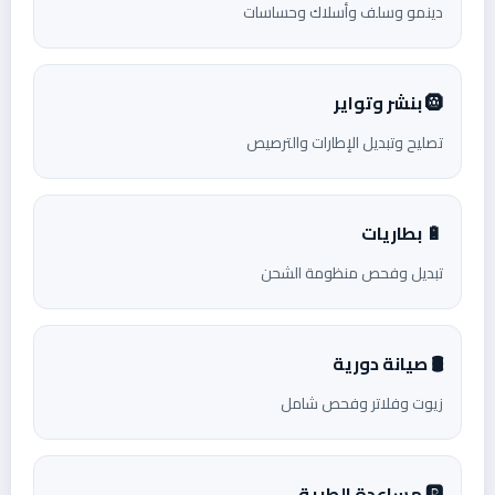
دينمو وسلف وأسلاك وحساسات
🛞 بنشر وتواير
تصليح وتبديل الإطارات والترصيص
🔋 بطاريات
تبديل وفحص منظومة الشحن
🛢️ صيانة دورية
زيوت وفلاتر وفحص شامل
🅿️ مساعدة الطريق