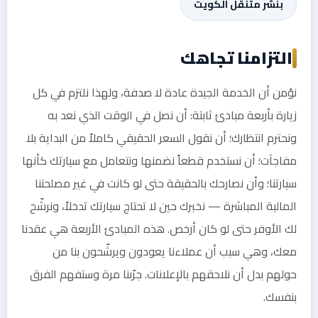
بنشر متنقل الكويت
التزامنا تجاهك
نؤمن أن الخدمة الجيدة عادة لا صدفة، ولهذا نلتزم في كل
زيارة بأربعة مبادئ ثابتة: أن نصل في الوقت الذي نعد به
ونحترم انتظارك؛ أن نقول السعر الحقيقي كاملاً من البداية بلا
مفاجآت؛ أن نستخدم قطعاً نضمنها ونتعامل مع سيارتك كأنها
سيارتنا؛ وأن نصارحك بالحقيقة حتى لو كانت في غير مصلحتنا
المالية المباشرة — نخبرك حين لا تحتاج سيارتك تدخلاً، ونرشّح
لك الأوفر حتى لو كان أرخص. هذه المبادئ الأربعة هي عقدنا
معك، وهي سبب أن عملاءنا يعودون ويرشّحون بنا من
حولهم بدل أن نلاحقهم بالإعلانات. جرّبنا مرة وستفهم الفرق
بنفسك.