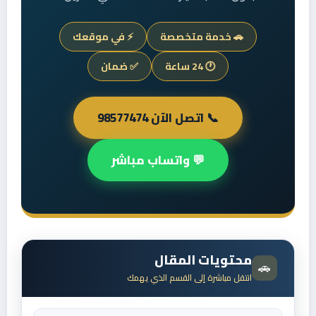
🚗 خدمة متخصصة
⚡ في موقعك
🕐 24 ساعة
✅ ضمان
📞 اتصل الآن 98577474
💬 واتساب مباشر
محتويات المقال
🚗
انتقل مباشرة إلى القسم الذي يهمك