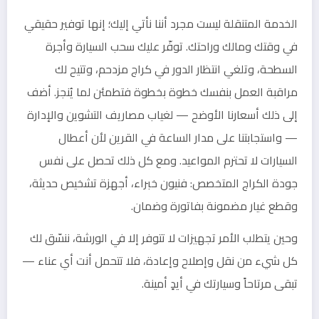
الخدمة المتنقلة ليست مجرد أننا نأتي إليك؛ إنها توفير حقيقي
في وقتك ومالك وراحتك. توفّر عليك سحب السيارة وأجرة
السطحة، وتلغي انتظار الدور في كراج مزدحم، وتتيح لك
مراقبة العمل بنفسك خطوة بخطوة فتطمئن لما يُنجز. أضف
إلى ذلك أسعارنا الأوضح — لغياب مصاريف التشوين والإدارة
— واستجابتنا على مدار الساعة في القرين لأن أعطال
السيارات لا تحترم المواعيد. ومع كل ذلك تحصل على نفس
جودة الكراج المتخصص: فنيون خبراء، أجهزة تشخيص حديثة،
وقطع غيار مضمونة بفاتورة وضمان.
وحين يتطلب الأمر تجهيزات لا تتوفر إلا في الورشة، ننسّق لك
كل شيء من نقل وإصلاح وإعادة، فلا تتحمل أنت أي عناء —
تبقى مرتاحاً وسيارتك في أيدٍ أمينة.