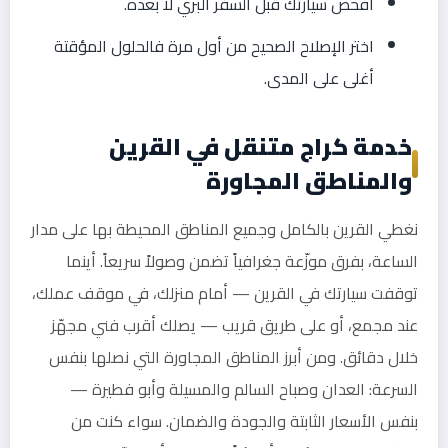
افحص سيارتك قبل السفر البري لا بعده.
اختر الإصلاح الصحيح من أول مرة فالحلول المؤقتة
أغلى على المدى.
خدمة كراج متنقل في القرين
والمناطق المجاورة
نغطي القرين بالكامل وجميع المناطق المحيطة بها على مدار
الساعة، بفرق موزّعة جغرافياً تضمن وصولاً سريعاً. أينما
توقفت سيارتك في القرين — أمام منزلك، في موقف عملك،
عند مجمع، أو على طريق قريب — يصلك أقرب فني مجهّز
خلال دقائق. ومن أبرز المناطق المجاورة التي نصلها بنفس
السرعة: العدان وصباح السالم والمسيلة وأبو فطيرة —
بنفس الأسعار الثابتة والجودة والضمان. سواء كنت من