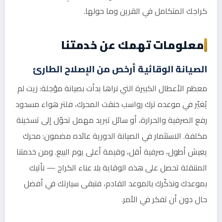
كراجك المتكامل في القرين وما حولها.
معلومات تهمك عن خدمتنا
الصيانة الوقائية أرخص من الإصلاح الطارئ
معظم الأعطال الكبيرة التي نراها بدأت بصيانة مؤجلة: زيت لم
يُغيّر في موعده ترك رواسب خنقت المحرك، فلتر هواء مسدود
رفع الصرفية والحرارة، أو سائل تبريد مهمل تحوّل إلى تسخينة
مكلفة. الاستثمار في الصيانة الدورية عائده مضمون: محرك
يعيش أطول، صرفية أقل، وقيمة أعلى يوم البيع. ومن خدمتنا
المتنقلة تحصل على هذه الوقاية بلا عناء الكراج — نأتيك
بموعدك ونذكّرك بالموعد القادم، فتبقى سيارتك في أفضل
حال دون أن تفكر في الأمر.