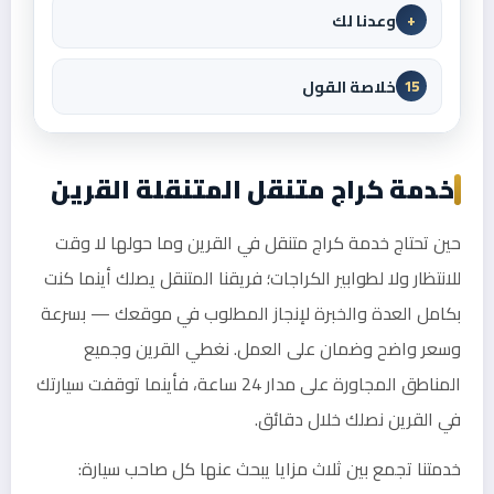
وعدنا لك
+
خلاصة القول
15
خدمة كراج متنقل المتنقلة القرين
حين تحتاج خدمة كراج متنقل في القرين وما حولها لا وقت
للانتظار ولا لطوابير الكراجات؛ فريقنا المتنقل يصلك أينما كنت
بكامل العدة والخبرة لإنجاز المطلوب في موقعك — بسرعة
وسعر واضح وضمان على العمل. نغطي القرين وجميع
المناطق المجاورة على مدار 24 ساعة، فأينما توقفت سيارتك
في القرين نصلك خلال دقائق.
خدمتنا تجمع بين ثلاث مزايا يبحث عنها كل صاحب سيارة: