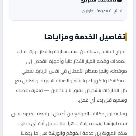
استجابة سريعة للطوارئ
تفاصيل الخدمة ومزاياها
الكراج المتنقل يغنيك عن سحب سيارتك وانتظار دورك: نجلب
المعدات وقطع الغيار الأكثر طلباً وأجهزة الفحص إلى
موقعك، وننجز معظم الأعطال في نفس الزيارة. نغطي
الميكانيكا والكهرباء والبنشر والصيانة الدورية، ونتعامل مع
كل الماركات بتشخيص دقيق لا بالتخمين — فتعرف عطلك
وسعره قبل بدء أي عمل.
وما يتجاوز إمكانات الموقع من أعمال الرافعة الكبيرة ننسّق
نقله لورشتنا ونعيده إليك جاهزاً، فلا تتحمل أنت أي خطوة.
هذه المرونة بين خدمة الموقع والورشة هي ما يجعلنا