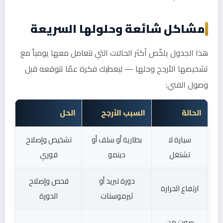
مشاكل شائعة وحلولها السريعة
هذا الجدول يلخّص أكثر الحالات التي نتعامل معها يومياً مع
تشخيصها الأرجح وحلها — ليعطيك فكرة عمّا تتوقعه قبل
وصول الفني:
الحالة
السبب الأرجح
الحل
سيارة لا
بطارية أو سلف أو
تشخيص وإصلاح
تشتغل
دينمو
فوري
دورة تبريد أو
فحص وإصلاح
ارتفاع الحرارة
ثيرموستات
الدورة
صوت من