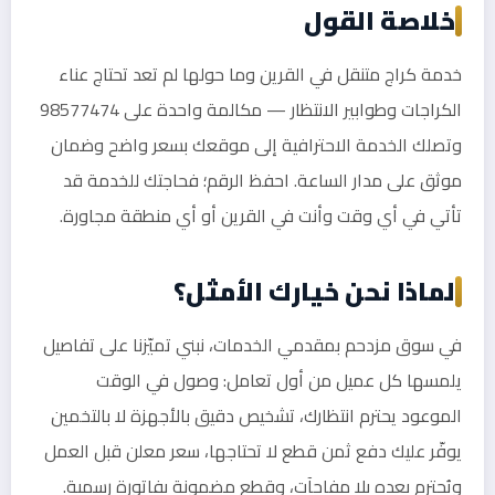
خلاصة القول
خدمة كراج متنقل في القرين وما حولها لم تعد تحتاج عناء
الكراجات وطوابير الانتظار — مكالمة واحدة على 98577474
وتصلك الخدمة الاحترافية إلى موقعك بسعر واضح وضمان
موثق على مدار الساعة. احفظ الرقم؛ فحاجتك للخدمة قد
تأتي في أي وقت وأنت في القرين أو أي منطقة مجاورة.
لماذا نحن خيارك الأمثل؟
في سوق مزدحم بمقدمي الخدمات، نبني تميّزنا على تفاصيل
يلمسها كل عميل من أول تعامل: وصول في الوقت
الموعود يحترم انتظارك، تشخيص دقيق بالأجهزة لا بالتخمين
يوفّر عليك دفع ثمن قطع لا تحتاجها، سعر معلن قبل العمل
ويُحترم بعده بلا مفاجآت، وقطع مضمونة بفاتورة رسمية.