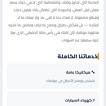
السرعة التي تحترم وقتك، والشفافية التي تحمي جيبك بسعر
معلن قبل العمل، والجودة التي تطمئن بالك بفنيين خبراء
وقطع مضمونة. لا نعدك بما لا نفي به، ولا نبيعك ما لا
تحتاجه — بل نشخّص بصدق ونصلح باحتراف ونضمن ما ننجزه
بفاتورة موثقة، لأن ثقتك هي رأس مالنا الحقيقي الذي بنينا
عليه سمعتنا عبر السنوات.
خدماتنا الكاملة
🔧 ميكانيكا عامة
تشخيص وإصلاح الأعطال في موقعك
⚡ كهرباء السيارات