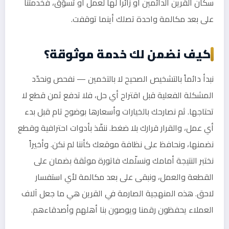
سكان القرين الدائمين أو زائراً لها لعمل أو تسوّق، فخدمتنا
على بعد مكالمة واحدة تصلك أينما توقفت.
كيف نضمن لك خدمة موثوقة؟
نبدأ دائماً بالتشخيص الصحيح لا بالتخمين — نفحص ونحدّد
المشكلة الفعلية قبل اقتراح أي حل، فلا تدفع ثمن قطع لا
تحتاجها. ثم نصارحك بالخيارات وأسعارها بوضوح تام قبل بدء
أي عمل، والقرار قرارك بلا ضغط. ننفّذ بأدوات احترافية وقطع
نضمنها، ونحافظ على نظافة موقعك كأننا لم نكن. وأخيراً
نختبر النتيجة أمامك ونسلّمك فاتورة موثقة بضمان على
القطعة والعمل، ونبقى على بعد مكالمة لأي استفسار
لاحق. هذه المنهجية الصارمة في القرين هي ما جعل آلاف
العملاء يحفظون رقمنا ويوصون بنا أهلهم وأصدقاءهم.