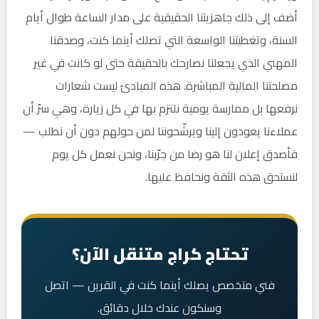
أضف إلى ذلك جاهزيتنا الحقيقية على مدار الساعة طوال أيام
السنة، وتغطيتنا الواسعة التي تصلك أينما كنت، وصدقنا
المهني الذي يجعلنا نصارحك بالحقيقة حتى لو كانت في غير
مصلحتنا المالية المباشرة. هذه المبادئ ليست شعارات
نرفعها بل ممارسة يومية نلتزم بها في كل زيارة، وهي سرّ أن
عملاءنا يعودون إلينا ويرشّحوننا لمن حولهم دون أن نطلب —
فأصدق إعلان لنا هو رضا من جرّبنا، ونحن نعمل كل يوم
لنستحق هذه الثقة ونحافظ عليها.
تحتاج كراج متنقل الآن؟
فني متخصص يصلك أينما كنت في القرين — اتصل
وسنكون عندك خلال دقائق.