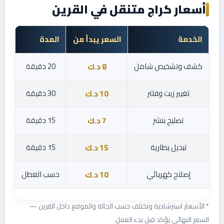
أسعار كراج متنقل في القرين
الخدمة
السعر يبدأ من
المدة
كشف وتشخيص شامل
20 دقيقة
8 د.ك
تغيير زيت وفلتر
30 دقيقة
10 د.ك
تصليح بنشر
15 دقيقة
7 د.ك
تبديل بطارية
15 دقيقة
15 د.ك
إصلاح كهربائي
حسب العطل
10 د.ك
* الأسعار استرشادية وتختلف حسب الحالة والموقع داخل القرين —
السعر النهائي يؤكد قبل بدء العمل.