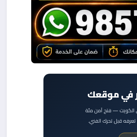
ر في موقعك
 الكويت — فتح آمن مئة