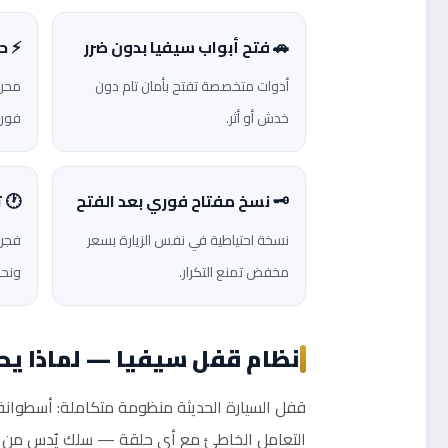
🚗 فتح أبواب سيفيا بدون ضرر
⚡ ح
أدوات متخصصة تفتح بأمان تام دون
محرك
خدش أو أثر.
فوري
🗝️ نسخ مفتاح فوري بعد الفتح
🕐 تغ
نسخة احتياطية في نفس الزيارة بسعر
فجراً
مخفض تمنع التكرار.
ونحن
نظام قفل سيفيا — لماذا يح
قفل السيارة الحديثة منظومة متكاملة: أسطوانة م
التعامل الخاطئ مع أي حلقة — سلك يُدس من النا