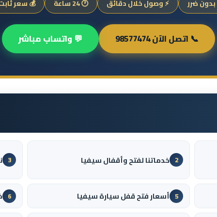
بدون ضرر
⚡ وصول خلال دقائق
🕐 24 ساعة
💰 سعر ثابت
📞 اتصل الآن 98577474
💬 واتساب مباشر
خدماتنا لفتح وأقفال سيفيا
ن
3
2
أسعار فتح قفل سيارة سيفيا
خ
6
5