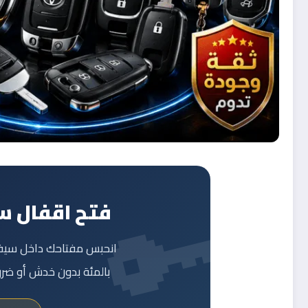
فتح اقفال س
انحبس مفتاحك داخل سيفي
بالمئة بدون خدش أو ضرر، بأدوات متخصص