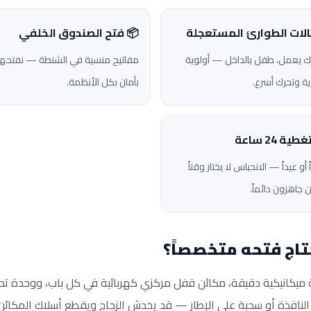
الات الطوارئ المستعجلة
📦 فتح الصندوق الخلفي
 يعمل، طفل بالداخل — أولوية
مفاتيح منسية في الشنطة — نفتحها
ة وتحرك أسرع.
بأمان بكل الأنظمة.
طية 24 ساعة
 أو عيداً — الانحباس لا يختار وقتاً
 جاهزون دائماً.
تاج فتحه متخصصاً؟
يكانيكية دقيقة، مكائن قفل مركزي كهربائية في كل باب، ووحدة تحكم تدي
فذة أو سحبة على الإطار — قد يخدش الزجاج ويقطع أسلاك المكائن ويتر