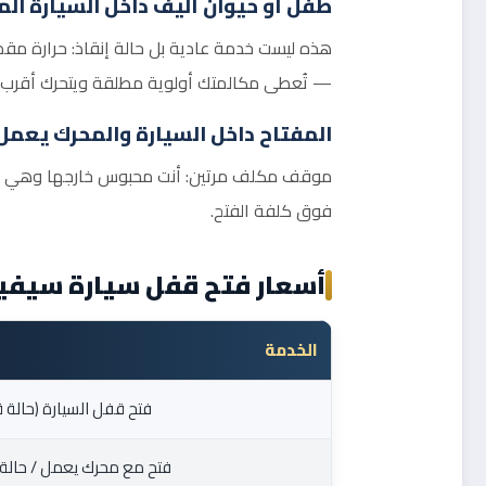
طفل أو حيوان أليف داخل السيارة ا
هذه ليست خدمة عادية بل حالة إنقاذ: حرارة مقص
— تُعطى مكالمتك أولوية مطلقة ويتحرك أقرب فني
المفتاح داخل السيارة والمحرك يعمل
موقف مكلف مرتين: أنت محبوس خارجها وهي تستهلك
فوق كلفة الفتح.
أسعار فتح قفل سيارة سيفيا
الخدمة
فتح قفل السيارة (حالة ق
فتح مع محرك يعمل / حالة