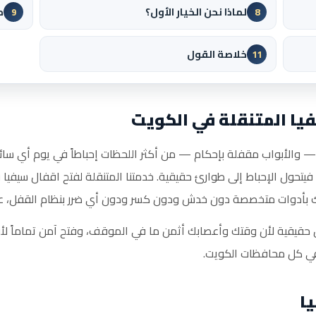
لماذا نحن الخيار الأول؟
م
9
8
خلاصة القول
11
يا المتنقلة في الكويت
الأبواب مقفلة بإحكام — من أكثر اللحظات إحباطاً في يوم أي سائق:
يتحول الإحباط إلى طوارئ حقيقية. خدمتنا المتنقلة لفتح اقفال سيفيا 
بأدوات متخصصة دون خدش ودون كسر ودون أي ضرر بنظام القفل، على مدار 
ل حقيقية لأن وقتك وأعصابك أثمن ما في الموقف، وفتح آمن تماماً لأن 
 في كل محافظات الكويت.
ا