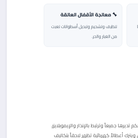
🔧 معالجة الأقفال العالقة
تنظيف وتشحيم وتبديل أسطوانات تعبت
من الغبار والحر.
رها جميعاً وترتبط بالإنذار والإيموبلايزر.
ك أعطالاً كهربائية تظهر لاحقاً بتكاليف