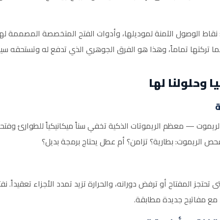
ية: نقاط الوصول الآمنة لموديلها، وأدوات الفتح المتخصصة المصممة 
 تركتها تماماً، وهذا هو الفرق الجوهري الذي تدفع له وتستحقه سيا
 وحلولنا لها
لريموت — معظم الريموتات الذكية تخفي سناً ميكانيكياً للطوارئ وفت
 نفحص الريموت: بطارية؟ تزامن؟ أم عطل يحتاج برمجة بديل؟
تحتجز المفتاح أو ترفض دورانه، والحرارة تزيد تمدد الأجزاء تعقيداً. نفتح
 مع مفاتيح جديدة مطابقة.