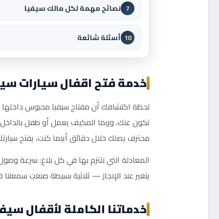
نصائح مهمة لكل مالك سيفيا
7
أسئلة شائعة
10
خدمة فتح اقفال سيارات سيف
لحظة اكتشافك أن مفتاح سيفيا محبوس داخلها — و
تكون عنك، وربما المكيف يعمل أو طفل بالداخل ف
محترف يصلك خلال دقائق أينما كنت، يفتح سيارتك 
المعادلة التي نلتزم بها في كل بلاغ: سرعة وصو
يتغير عند الإنجاز — ثلاثية بسيطة صنعت سمعتنا
خدماتنا الكاملة لأقفال سيفي