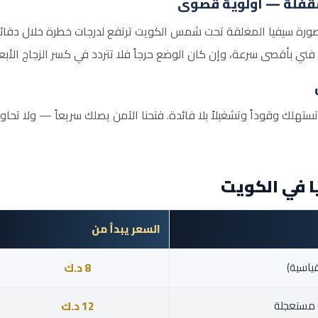
لمقفلة — أولوية قصوى
ورة سيفيا المغلقة تحت شمس الكويت ترتفع لدرجات خطرة خلال دقائق م
 بأقصى سرعة، وإن كان الوضع حرجاً فلا تتردد في كسر الزجاج الأبعد ع
 وقوداً وتشغيلاً بلا فائدة. فتحنا الآمن يصلك سريعاً — ولا تحاول 
 في الكويت
السعر يبدأ من
ياسية)
8 د.ك
 مستعجلة
12 د.ك