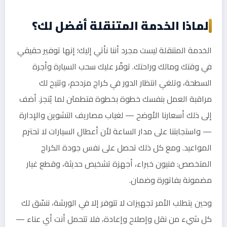
لماذا الخدمة المتنقلة أفضل لك؟
الخدمة المتنقلة ليست مجرد أننا نأتي إليك؛ إنها توفير حقيقي
في وقتك ومالك وراحتك. توفّر عليك سحب السيارة وأجرة
السطحة، وتلغي انتظار الدور في كراج مزدحم، وتتيح لك
مراقبة العمل بنفسك خطوة بخطوة فتطمئن لما يُنجز. أضف
إلى ذلك أسعارنا الأوضح — لغياب مصاريف التشوين والإدارة
— واستجابتنا على مدار الساعة لأن أعطال السيارات لا تحترم
المواعيد. ومع كل ذلك تحصل على نفس جودة الكراج
المتخصص: فنيون خبراء، أجهزة تشخيص حديثة، وقطع غيار
مضمونة بفاتورة وضمان.
وحين يتطلب الأمر تجهيزات لا تتوفر إلا في الورشة، ننسّق لك
كل شيء من نقل وإصلاح وإعادة، فلا تتحمل أنت أي عناء —