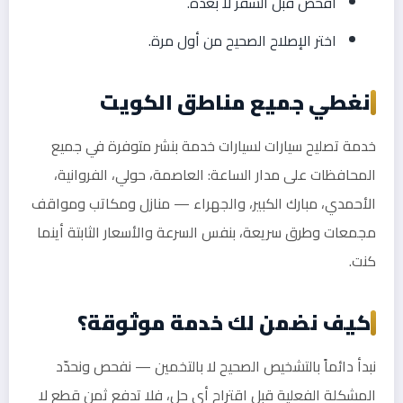
افحص قبل السفر لا بعده.
اختر الإصلاح الصحيح من أول مرة.
نغطي جميع مناطق الكويت
خدمة تصليح سيارات لسيارات خدمة بنشر متوفرة في جميع
المحافظات على مدار الساعة: العاصمة، حولي، الفروانية،
الأحمدي، مبارك الكبير، والجهراء — منازل ومكاتب ومواقف
مجمعات وطرق سريعة، بنفس السرعة والأسعار الثابتة أينما
كنت.
كيف نضمن لك خدمة موثوقة؟
نبدأ دائماً بالتشخيص الصحيح لا بالتخمين — نفحص ونحدّد
المشكلة الفعلية قبل اقتراح أي حل، فلا تدفع ثمن قطع لا