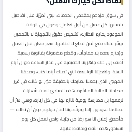
لماذا نحن خيارك الأمثل؟
في سوق مزدحم بمقدمي الخدمات، نبني تميّزنا على تفاصيل
يلمسها كل عميل من أول تعامل: وصول في الوقت
الموعود يحترم انتظارك، تشخيص دقيق بالأجهزة لا بالتخمين
يوفّر عليك دفع ثمن قطع لا تحتاجها، سعر معلن قبل العمل
ويُحترم بعده بلا مفاجآت، وقطع مضمونة بفاتورة رسمية.
أضف إلى ذلك جاهزيتنا الحقيقية على مدار الساعة طوال أيام
السنة، وتغطيتنا الواسعة التي تصلك أينما كنت، وصدقنا
المهني الذي يجعلنا نصارحك بالحقيقة حتى لو كانت في غير
مصلحتنا المالية المباشرة. هذه المبادئ ليست شعارات
نرفعها بل ممارسة يومية نلتزم بها في كل زيارة، وهي سرّ أن
عملاءنا يعودون إلينا ويرشّحوننا لمن حولهم دون أن نطلب —
فأصدق إعلان لنا هو رضا من جرّبنا، ونحن نعمل كل يوم
لنستحق هذه الثقة ونحافظ عليها.