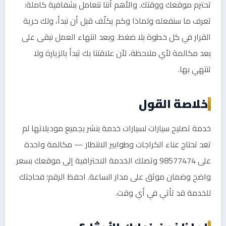
تحترم موقعك ووقتك. والأهم أننا نتعامل بشفافية كاملة:
تعرف ما سنفعله ولماذا وكم يكلّف قبل أن نبدأ، ولك حرية
القرار في كل خطوة بلا ضغط. وبعد انتهاء العمل نبقى على
بعد مكالمة لأي ملاحظة، لأن علاقتنا بك تبدأ بالزيارة ولا
تنتهي بها.
خلاصة القول
خدمة تصليح سيارات لسيارات خدمة بنشر بجميع موديلاتها لم
تعد تحتاج عناء الكراجات وطوابير الانتظار — مكالمة واحدة
على 98577474 وتصلك الخدمة الاحترافية إلى موقعك بسعر
واضح وضمان موثق على مدار الساعة. احفظ الرقم؛ فحاجتك
للخدمة قد تأتي في أي وقت.