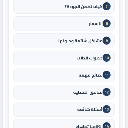
كيف نضمن الجودة؟
7
الأسعار
8
مشاكل شائعة وحلولها
9
خطوات الطلب
10
نصائح مهمة
11
مناطق التغطية
12
أسئلة شائعة
13
التزامنا تجاهك
14