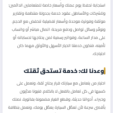
استجابة تحفظ يوم عملك وأسعار خاصة للمتعاملين الدائمين؛
وللشركات والأساطيل عقود خدمة بجدولة منتظمة وتقارير
موثقة وفوترة موحدة وأسعار تفضيلية تنخفض مع الحجم.
ونوفّر وسائل تواصل ودفع مريحة: اتصال مباشر أو واتساب
على مدار الساعة، وفواتير رسمية لمن يحتاجها لحساباته أو
تأمينه، فتكون خدمتنا الخيار الأسهل والأوثق مهما كان
احتياجك.
وعدنا لك: خدمة تستحق ثقتك
اختيار من يتعامل مع سيارتك قرار يحتاج ثقة، ونعمل على
كسبها في كل تعامل بالفعل لا بالكلام. فنيونا مدرّبون
وخبراء، أدواتنا حديثة، وقطع الغيار مضمونة بفاتورة. نصلك
بأقصى سرعة لأن تعطّل السيارة يعطّل يومك، ونعمل بنظافة