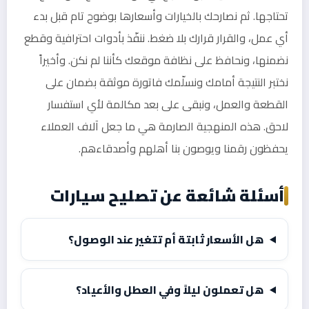
تحتاجها. ثم نصارحك بالخيارات وأسعارها بوضوح تام قبل بدء
أي عمل، والقرار قرارك بلا ضغط. ننفّذ بأدوات احترافية وقطع
نضمنها، ونحافظ على نظافة موقعك كأننا لم نكن. وأخيراً
نختبر النتيجة أمامك ونسلّمك فاتورة موثقة بضمان على
القطعة والعمل، ونبقى على بعد مكالمة لأي استفسار
لاحق. هذه المنهجية الصارمة هي ما جعل آلاف العملاء
يحفظون رقمنا ويوصون بنا أهلهم وأصدقاءهم.
أسئلة شائعة عن تصليح سيارات
هل الأسعار ثابتة أم تتغير عند الوصول؟
هل تعملون ليلاً وفي العطل والأعياد؟