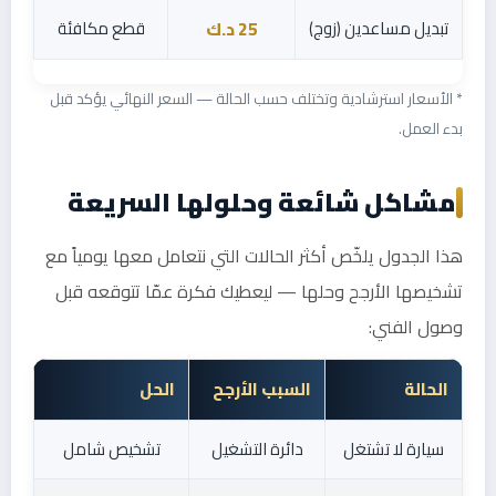
تبديل مساعدين (زوج)
قطع مكافئة
25 د.ك
* الأسعار استرشادية وتختلف حسب الحالة — السعر النهائي يؤكد قبل
بدء العمل.
مشاكل شائعة وحلولها السريعة
هذا الجدول يلخّص أكثر الحالات التي نتعامل معها يومياً مع
تشخيصها الأرجح وحلها — ليعطيك فكرة عمّا تتوقعه قبل
وصول الفني:
الحالة
السبب الأرجح
الحل
سيارة لا تشتغل
دائرة التشغيل
تشخيص شامل