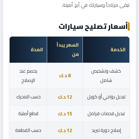
تبقى مرتاحاً وسيارتك في أيدٍ أمينة.
أسعار تصليح سيارات
السعر يبدأ
الخدمة
المدة
من
كشف وتشخيص
يخصم عند
8 د.ك
شامل
الإصلاح
تبديل بواجي أو كويل
حسب المحرك
12 د.ك
تبديل فحمات فرامل
قطع أصلية
15 د.ك
إصلاح دورة تبريد
حسب القطعة
12 د.ك