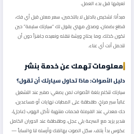
تعرفها قبل بدء العمل.
مبدأنا: تشخيص بالدليل لا بالتخمين، سعر معلن قبل أي فك،
قطع بضمان، وصدق مهني يقول لك “سيارتك سليمة” حين
تكون كذلك. وما يحتاج ورشة ننقله ونعيده جاهزاً دون أن
تتحمل أنت أي عناء.
معلومات تهمك عن خدمة بنشر
دليل الأصوات: ماذا تحاول سيارتك أن تقول؟
سيارتك تتكلم بلغة الأصوات لمن يصغي: صفير عند التشغيل
غالباً سير مرتخٍ، طقطقة على المطبات نهايات أو مساعدين،
حك معدني عند الفرملة فحمات منتهية تأكل الهوب (عاجل)،
هدير يزيد مع السرعة بلي عجل، وطقطقة عند الدوران الكامل
عكوس بدأ يتلف. سجّل الصوت بهاتفك وأرسله لنا واتساباً —