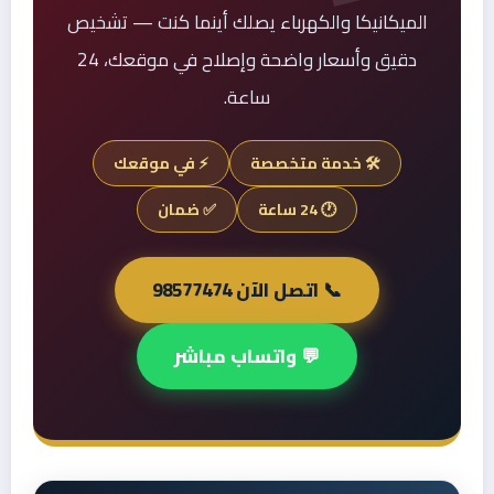
الميكانيكا والكهرباء يصلك أينما كنت — تشخيص
دقيق وأسعار واضحة وإصلاح في موقعك، 24
ساعة.
🛠️ خدمة متخصصة
⚡ في موقعك
🕐 24 ساعة
✅ ضمان
📞 اتصل الآن 98577474
💬 واتساب مباشر