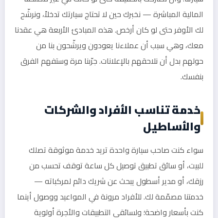
المالية المباشرة — نخبرك حين لا تحتاج سيارتك تدخلاً، ونرشّح
لك الأوفر حتى لو كان أرخص. هذه المبادئ الأربعة هي عقدنا
معك، وهي سبب أن عملاءنا يعودون ويرشّحون بنا من
حولهم بدل أن نلاحقهم بالإعلانات. جرّبنا مرة وستفهم الفرق
بنفسك.
خدمة تناسب الأفراد والشركات
والأساطيل
سواء كنت صاحب سيارة واحدة تريد خدمة موثوقة تصلك
للبيت، أو سائق تطبيق توصيل كل ساعة توقف تحسب من
رزقك، أو مدير أسطول يبحث عن شريك دائم لمركباته —
خدمتنا مصمّمة لك. للأفراد مرونة في المواعيد ووصول أينما
كنت بأسعار واضحة؛ ولسائقي التطبيقات والأجرة أولوية