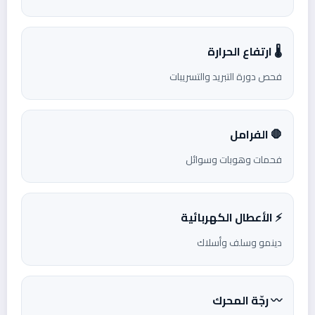
🌡️ ارتفاع الحرارة
فحص دورة التبريد والتسريبات
🛑 الفرامل
فحمات وهوبات وسوائل
⚡ الأعطال الكهربائية
دينمو وسلف وأسلاك
〰️ رجّة المحرك