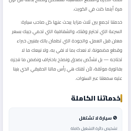
مرة أينما كنت في الكويت.
خدمتنا تجمع بين ثلاث مزايا يبحث عنها كل صاحب سيارة:
السرعة التي تحترم وقتك، والشفافية التي تحمي جيبك بسعر
معلن قبل العمل، والجودة التي تطمئن بالك بفنيين خبراء
وقطع مضمونة. لا نعدك بما لا نفي به، ولا نبيعك ما لا
تحتاجه — بل نشخّص بصدق ونصلح باحتراف ونضمن ما ننجزه
بفاتورة موثقة، لأن ثقتك هي رأس مالنا الحقيقي الذي بنينا
عليه سمعتنا عبر السنوات.
خدماتنا الكاملة
🚫 سيارة لا تشتغل
تشخيص دائرة التشغيل كاملة