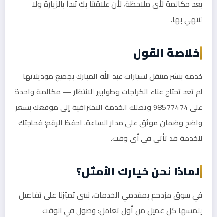
بعد مكالمة لأي ملاحظة، لأن علاقتنا بك تبدأ بالزيارة ولا
تنتهي بها.
خلاصة القول
خدمة بنشر متنقل لسيارات عبد الله المبارك بجميع موديلاتها
لم تعد تحتاج عناء الكراجات وطوابير الانتظار — مكالمة واحدة
على 98577474 وتصلك الخدمة الاحترافية إلى موقعك بسعر
واضح وضمان موثق على مدار الساعة. احفظ الرقم؛ فحاجتك
للخدمة قد تأتي في أي وقت.
لماذا نحن خيارك الأمثل؟
في سوق مزدحم بمقدمي الخدمات، نبني تميّزنا على تفاصيل
يلمسها كل عميل من أول تعامل: وصول في الوقت