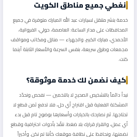
نغطي جميع مناطق الكويت
خدمة بنشر متنقل لسيارات عبد الله المبارك متوفرة في جميع
المحافظات على مدار الساعة: العاصمة، حولي، الفروانية،
الأحمدي، مبارك الكبير، والجهراء — منازل ومكاتب ومواقف
مجمعات وطرق سريعة، بنفس السرعة والأسعار الثابتة أينما
كنت.
كيف نضمن لك خدمة موثوقة؟
نبدأ دائماً بالتشخيص الصحيح لا بالتخمين — نفحص ونحدّد
المشكلة الفعلية قبل اقتراح أي حل، فلا تدفع ثمن قطع لا
تحتاجها. ثم نصارحك بالخيارات وأسعارها بوضوح تام قبل بدء
أي عمل، والقرار قرارك بلا ضغط. ننفّذ بأدوات احترافية وقطع
نضمنها، ونحافظ على نظافة موقعك كأننا لم نكن. وأخيراً