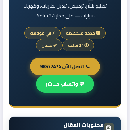
تصليح بنشر، ترصيص، تبديل بطاريات، وكهرباء
سيارات — على مدار 24 ساعة.
🛞 خدمة متخصصة
⚡ في موقعك
🕐 24 ساعة
✅ ضمان
📞 اتصل الآن 98577474
💬 واتساب مباشر
محتويات المقال
🛞