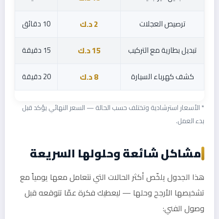
ترصيص العجلات
10 دقائق
2 د.ك
تبديل بطارية مع التركيب
15 دقيقة
15 د.ك
كشف كهرباء السيارة
20 دقيقة
8 د.ك
* الأسعار استرشادية وتختلف حسب الحالة — السعر النهائي يؤكد قبل
بدء العمل.
مشاكل شائعة وحلولها السريعة
هذا الجدول يلخّص أكثر الحالات التي نتعامل معها يومياً مع
تشخيصها الأرجح وحلها — ليعطيك فكرة عمّا تتوقعه قبل
وصول الفني: