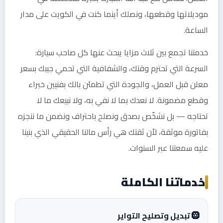
موديلاتها وقطعها، ونصلك أينما كنت في الكويت على مدار
الساعة.
خدمتنا تجمع بين ثلاث مزايا يبحث عنها كل صاحب سيارة:
السرعة التي تحترم وقتك، والشفافية التي تحمي جيبك بسعر
معلن قبل العمل، والجودة التي تطمئن بالك بفنيين خبراء
وقطع مضمونة. لا نعدك بما لا نفي به، ولا نبيعك ما لا
تحتاجه — بل نشخّص بصدق ونصلح باحتراف ونضمن ما ننجزه
بفاتورة موثقة، لأن ثقتك هي رأس مالنا الحقيقي الذي بنينا
عليه سمعتنا عبر السنوات.
خدماتنا الكاملة
🛞 تبديل وتصليح التواير