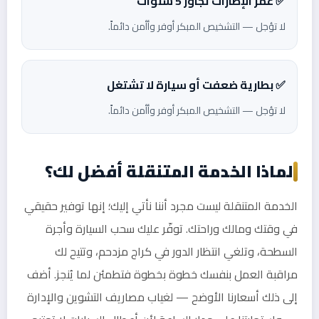
✅ عمر الإطارات تجاوز 5 سنوات
لا تؤجل — التشخيص المبكر أوفر وأأمن دائماً.
✅ بطارية ضعفت أو سيارة لا تشتغل
لا تؤجل — التشخيص المبكر أوفر وأأمن دائماً.
لماذا الخدمة المتنقلة أفضل لك؟
الخدمة المتنقلة ليست مجرد أننا نأتي إليك؛ إنها توفير حقيقي
في وقتك ومالك وراحتك. توفّر عليك سحب السيارة وأجرة
السطحة، وتلغي انتظار الدور في كراج مزدحم، وتتيح لك
مراقبة العمل بنفسك خطوة بخطوة فتطمئن لما يُنجز. أضف
إلى ذلك أسعارنا الأوضح — لغياب مصاريف التشوين والإدارة