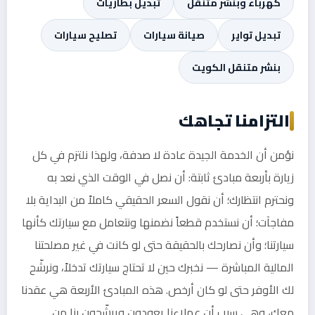
كهرباء وبنشر متنقل
تبديل بطاريات
تبديل تواير
صيانة سيارات
تصليح سيارات
بنشر متنقل الكويت
التزامنا تجاهك
نؤمن أن الخدمة الجيدة عادة لا صدفة، ولهذا نلتزم في كل
زيارة بأربعة مبادئ ثابتة: أن نصل في الوقت الذي نعد به
ونحترم انتظارك؛ أن نقول السعر الحقيقي كاملاً من البداية بلا
مفاجآت؛ أن نستخدم قطعاً نضمنها ونتعامل مع سيارتك كأنها
سيارتنا؛ وأن نصارحك بالحقيقة حتى لو كانت في غير مصلحتنا
المالية المباشرة — نخبرك حين لا تحتاج سيارتك تدخلاً، ونرشّح
لك الأوفر حتى لو كان أرخص. هذه المبادئ الأربعة هي عقدنا
معك، وهي سبب أن عملاءنا يعودون ويرشّحون بنا من