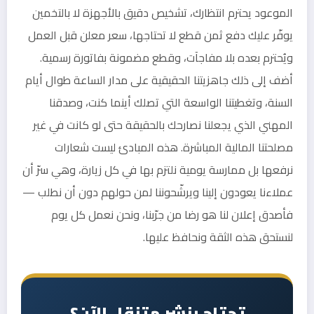
الموعود يحترم انتظارك، تشخيص دقيق بالأجهزة لا بالتخمين
يوفّر عليك دفع ثمن قطع لا تحتاجها، سعر معلن قبل العمل
ويُحترم بعده بلا مفاجآت، وقطع مضمونة بفاتورة رسمية.
أضف إلى ذلك جاهزيتنا الحقيقية على مدار الساعة طوال أيام
السنة، وتغطيتنا الواسعة التي تصلك أينما كنت، وصدقنا
المهني الذي يجعلنا نصارحك بالحقيقة حتى لو كانت في غير
مصلحتنا المالية المباشرة. هذه المبادئ ليست شعارات
نرفعها بل ممارسة يومية نلتزم بها في كل زيارة، وهي سرّ أن
عملاءنا يعودون إلينا ويرشّحوننا لمن حولهم دون أن نطلب —
فأصدق إعلان لنا هو رضا من جرّبنا، ونحن نعمل كل يوم
لنستحق هذه الثقة ونحافظ عليها.
تحتاج بنشر متنقل الآن؟