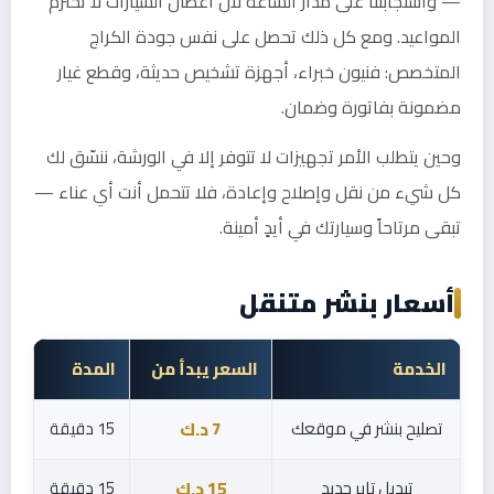
— واستجابتنا على مدار الساعة لأن أعطال السيارات لا تحترم
المواعيد. ومع كل ذلك تحصل على نفس جودة الكراج
المتخصص: فنيون خبراء، أجهزة تشخيص حديثة، وقطع غيار
مضمونة بفاتورة وضمان.
وحين يتطلب الأمر تجهيزات لا تتوفر إلا في الورشة، ننسّق لك
كل شيء من نقل وإصلاح وإعادة، فلا تتحمل أنت أي عناء —
تبقى مرتاحاً وسيارتك في أيدٍ أمينة.
أسعار بنشر متنقل
الخدمة
السعر يبدأ من
المدة
تصليح بنشر في موقعك
15 دقيقة
7 د.ك
تبديل تاير جديد
15 دقيقة
15 د.ك