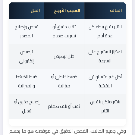
الحالة
السبب الأرجح
الحل
التاير يفرغ ببطء كل
ثقب دقيق أو
فحص وإصلاح
عدة أيام
تسريب صمام
المصدر
اهتزاز الستيرنج على
ترصيص
خلل ترصيص
السرعة
إلكتروني
أكل غير متساوٍ في
ضغط خاطئ أو
ضبط الضغط
النقشة
ميزانية
والميزانية
بنشر متكرر بنفس
إصلاح جذري أو
ثقب أو تلف صمام
التاير
تبديل
وفي جميع الحالات، الفحص الدقيق في موقعك هو ما يحسم