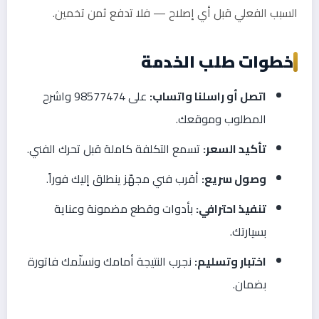
السبب الفعلي قبل أي إصلاح — فلا تدفع ثمن تخمين.
خطوات طلب الخدمة
اتصل أو راسلنا واتساب:
على 98577474 واشرح
المطلوب وموقعك.
تأكيد السعر:
تسمع التكلفة كاملة قبل تحرك الفني.
وصول سريع:
أقرب فني مجهّز ينطلق إليك فوراً.
تنفيذ احترافي:
بأدوات وقطع مضمونة وعناية
بسيارتك.
اختبار وتسليم:
نجرب النتيجة أمامك ونسلّمك فاتورة
بضمان.