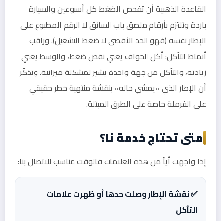
القاعدة الذهبية أن تفحص الضغط كل أسبوعين والسيارة
باردة وتلتزم بأرقام ملصق باب السائق لا الرقم المطبوع على
الإطار نفسه (فهو الحد الأقصى لا ضغط التشغيل). وراقب
أنماط التآكل: أكل الحواف يعني نقص ضغط، والوسط يعني
زيادته، والتآكل من جهة واحدة يشير لمشكلة ميزانية. وتذكّر
أن الإطار الذي «يمشي حاله» بنقشة منتهية خطر حقيقي
على الفرملة خاصة على الطرق المبتلة.
متى تحتاج خدمة نا؟
إذا واجهت أياً من هذه العلامات فالوقت مناسب للاتصال بنا:
✅ نقشة الإطار وصلت حدها أو ظهرت علامات
التآكل