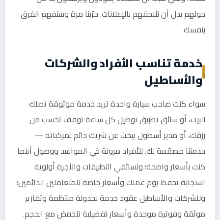
حولهم بدل أن نلاحقهم بالإعلانات. جرّبنا مرة وستفهم الفرق
بنفسك.
خدمة تناسب الأفراد والشركات
والأساطيل
سواء كنت صاحب سيارة واحدة تريد خدمة موثوقة تصلك
للبيت، أو سائق تطبيق توصيل كل ساعة توقف تحسب من
رزقك، أو مدير أسطول يبحث عن شريك دائم لمركباته —
خدمتنا مصمّمة لك. للأفراد مرونة في المواعيد ووصول أينما
كنت بأسعار واضحة؛ ولسائقي التطبيقات والأجرة أولوية
استجابة تحفظ يوم عملك وأسعار خاصة للمتعاملين الدائمين؛
وللشركات والأساطيل عقود خدمة بجدولة منتظمة وتقارير
موثقة وفوترة موحدة وأسعار تفضيلية تنخفض مع الحجم.