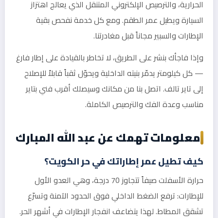
الحرارية، والترصيص الإلكتروني المتنقل الذي يعالج اهتزاز
السيارة ويطيل عمر الطقم. ومع كل خدمة نفحص بقية
الإطارات والسبير مجاناً قبل مغادرتنا.
وإذا فاجأك بنشر على الطريق، لا تخاطر بالقيادة على إطار فارغ
— كل كيلومتر يدمّر بنيته الداخلية ويحوّل ثقباً قابلاً للإصلاح
إلى تاير تالف. اتصل بنا من مكانك وسيصلك أقرب فني بتاير
مناسب وعدة الفك والترصيص الكاملة.
معلومات تهمك عن عبد الله المبارك
كيف تطيل عمر إطاراتك في حر الكويت؟
حرارة الأسفلت صيفاً تتجاوز 70 درجة، وهي العدو الأول
للإطارات: ترفع الضغط الداخلي فوق الحدود الآمنة وتسرّع
تشقق المطاط. لهذا يتضاعف انفجار الإطارات في أشهر الحر.