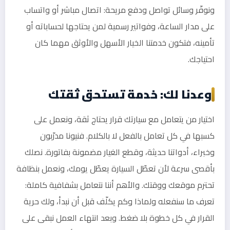
ونوفّر وسائل تواصل ودفع مريحة: اتصال مباشر أو واتساب
على مدار الساعة، وفواتير رسمية لمن يحتاجها لحساباته أو
تأمينه، فتكون خدمتنا الخيار الأسهل والأوثق مهما كان
احتياجك.
وعدنا لك: خدمة تستحق ثقتك
اختيار من يتعامل مع سيارتك قرار يحتاج ثقة، ونعمل على
كسبها في كل تعامل بالفعل لا بالكلام. فنيونا مدرّبون
وخبراء، أدواتنا حديثة، وقطع الغيار مضمونة بفاتورة. نصلك
بأقصى سرعة لأن تعطّل السيارة يعطّل يومك، ونعمل بنظافة
تحترم موقعك ووقتك. والأهم أننا نتعامل بشفافية كاملة:
تعرف ما سنفعله ولماذا وكم يكلّف قبل أن نبدأ، ولك حرية
القرار في كل خطوة بلا ضغط. وبعد انتهاء العمل نبقى على