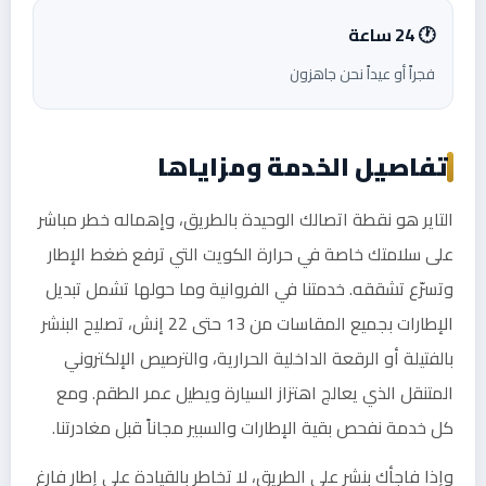
🕐 24 ساعة
فجراً أو عيداً نحن جاهزون
تفاصيل الخدمة ومزاياها
التاير هو نقطة اتصالك الوحيدة بالطريق، وإهماله خطر مباشر
على سلامتك خاصة في حرارة الكويت التي ترفع ضغط الإطار
وتسرّع تشققه. خدمتنا في الفروانية وما حولها تشمل تبديل
الإطارات بجميع المقاسات من 13 حتى 22 إنش، تصليح البنشر
بالفتيلة أو الرقعة الداخلية الحرارية، والترصيص الإلكتروني
المتنقل الذي يعالج اهتزاز السيارة ويطيل عمر الطقم. ومع
كل خدمة نفحص بقية الإطارات والسبير مجاناً قبل مغادرتنا.
وإذا فاجأك بنشر على الطريق، لا تخاطر بالقيادة على إطار فارغ