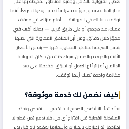
نغطي الفروانية بالكامل وجميع المناطق المحيطة بها على
مدار الساعة، بفرق موزّعة جغرافياً تضمن وصولاً سريعاً. أينما
توقفت سيارتك في الفروانية — أمام منزلك، في موقف
عملك، عند مجمع، أو على طريق قريب — يصلك أقرب فني
مجهّز خلال دقائق. ومن أبرز المناطق المجاورة التي نصلها
بنفس السرعة: المناطق المجاورة كلها — بنفس الأسعار
الثابتة والجودة والضمان. سواء كنت من سكان الفروانية
الدائمين أو زائراً لها لعمل أو تسوّق، فخدمتنا على بعد
مكالمة واحدة تصلك أينما توقفت.
كيف نضمن لك خدمة موثوقة؟
نبدأ دائماً بالتشخيص الصحيح لا بالتخمين — نفحص ونحدّد
المشكلة الفعلية قبل اقتراح أي حل، فلا تدفع ثمن قطع لا
تحتاجها. ثم نصارحك بالخيارات وأسعارها بوضوح تام قبل بدء