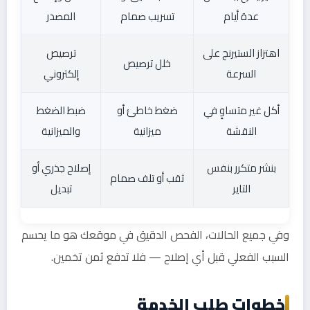
عدة أيام
تسريب صمام
المصدر
اهتزاز الستيرنج على
ترصيص
خلل ترصيص
السرعة
إلكتروني
أكل غير متساوٍ في
ضغط خاطئ أو
ضبط الضغط
النقشة
ميزانية
والميزانية
بنشر متكرر بنفس
إصلاح جذري أو
ثقب أو تلف صمام
التاير
تبديل
وفي جميع الحالات، الفحص الدقيق في موقعك هو ما يحسم
السبب الفعلي قبل أي إصلاح — فلا تدفع ثمن تخمين.
خطوات طلب الخدمة