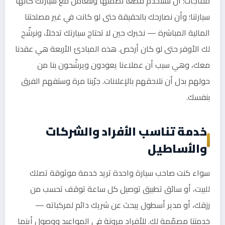
مفاجآت؛ أن نستخدم قطعاً نضمنها ونتعامل مع سيارتك كأنها
سيارتنا؛ وأن نصارحك بالحقيقة حتى لو كانت في غير مصلحتنا
المالية المباشرة — نخبرك حين لا تحتاج سيارتك تدخلاً، ونرشّح
لك الأوفر حتى لو كان أرخص. هذه المبادئ الأربعة هي عقدنا
معك، وهي سبب أن عملاءنا يعودون ويرشّحون بنا من
حولهم بدل أن نلاحقهم بالإعلانات. جرّبنا مرة وستفهم الفرق
بنفسك.
خدمة تناسب الأفراد والشركات
والأساطيل
سواء كنت صاحب سيارة واحدة تريد خدمة موثوقة تصلك
للبيت، أو سائق تطبيق توصيل كل ساعة توقف تحسب من
رزقك، أو مدير أسطول يبحث عن شريك دائم لمركباته —
خدمتنا مصمّمة لك. للأفراد مرونة في المواعيد ووصول أينما