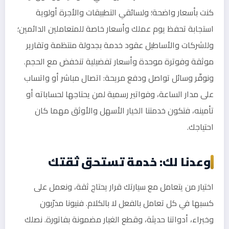
كنت بأسعار واضحة؛ ولسائقي التطبيقات والأجرة أولوية
استجابة تحفظ يوم عملك وأسعار خاصة للمتعاملين الدائمين؛
وللشركات والأساطيل عقود خدمة بجدولة منتظمة وتقارير
موثقة وفوترة موحدة وأسعار تفضيلية تنخفض مع الحجم.
ونوفّر وسائل تواصل ودفع مريحة: اتصال مباشر أو واتساب
على مدار الساعة، وفواتير رسمية لمن يحتاجها لحساباته أو
تأمينه، فتكون خدمتنا الخيار الأسهل والأوثق مهما كان
احتياجك.
وعدنا لك: خدمة تستحق ثقتك
اختيار من يتعامل مع سيارتك قرار يحتاج ثقة، ونعمل على
كسبها في كل تعامل بالفعل لا بالكلام. فنيونا مدرّبون
وخبراء، أدواتنا حديثة، وقطع الغيار مضمونة بفاتورة. نصلك