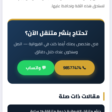
لنستحق هذه الثقة ونحافظ عليها.
تحتاج بنشر متنقل الآن؟
فني متخصص يصلك أينما كنت في الفروانية — اتصل
وسنكون عندك خلال دقائق.
📞 98577474
💬 واتساب
مقالات ذات صلة
بنشر متنقل الفروانية خدمة متنقلة 24 ساعة