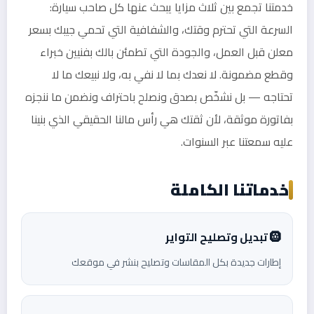
خدمتنا تجمع بين ثلاث مزايا يبحث عنها كل صاحب سيارة:
السرعة التي تحترم وقتك، والشفافية التي تحمي جيبك بسعر
معلن قبل العمل، والجودة التي تطمئن بالك بفنيين خبراء
وقطع مضمونة. لا نعدك بما لا نفي به، ولا نبيعك ما لا
تحتاجه — بل نشخّص بصدق ونصلح باحتراف ونضمن ما ننجزه
بفاتورة موثقة، لأن ثقتك هي رأس مالنا الحقيقي الذي بنينا
عليه سمعتنا عبر السنوات.
خدماتنا الكاملة
🛞 تبديل وتصليح التواير
إطارات جديدة بكل المقاسات وتصليح بنشر في موقعك