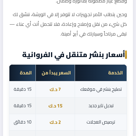
وقطع غيار مضمونة بفاتورة وضمان.
وحين يتطلب الأمر تجهيزات لا تتوفر إلا في الورشة، ننسّق لك
كل شيء من نقل وإصلاح وإعادة، فلا تتحمل أنت أي عناء —
تبقى مرتاحاً وسيارتك في أيدٍ أمينة.
أسعار بنشر متنقل في الفروانية
الخدمة
السعر يبدأ من
المدة
تصليح بنشر في موقعك
15 دقيقة
7 د.ك
تبديل تاير جديد
15 دقيقة
15 د.ك
ترصيص العجلات
10 دقائق
2 د.ك