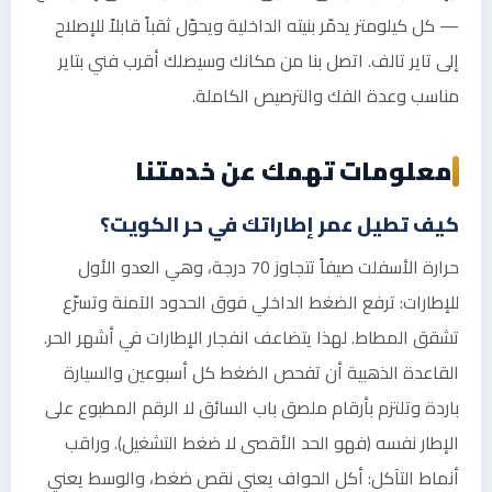
— كل كيلومتر يدمّر بنيته الداخلية ويحوّل ثقباً قابلاً للإصلاح
إلى تاير تالف. اتصل بنا من مكانك وسيصلك أقرب فني بتاير
مناسب وعدة الفك والترصيص الكاملة.
معلومات تهمك عن خدمتنا
كيف تطيل عمر إطاراتك في حر الكويت؟
حرارة الأسفلت صيفاً تتجاوز 70 درجة، وهي العدو الأول
للإطارات: ترفع الضغط الداخلي فوق الحدود الآمنة وتسرّع
تشقق المطاط. لهذا يتضاعف انفجار الإطارات في أشهر الحر.
القاعدة الذهبية أن تفحص الضغط كل أسبوعين والسيارة
باردة وتلتزم بأرقام ملصق باب السائق لا الرقم المطبوع على
الإطار نفسه (فهو الحد الأقصى لا ضغط التشغيل). وراقب
أنماط التآكل: أكل الحواف يعني نقص ضغط، والوسط يعني