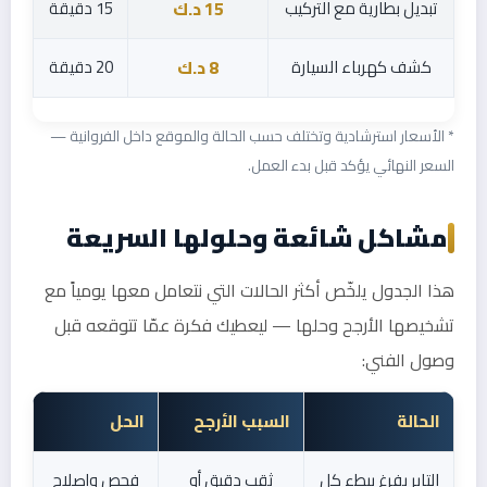
تبديل بطارية مع التركيب
15 دقيقة
15 د.ك
كشف كهرباء السيارة
20 دقيقة
8 د.ك
* الأسعار استرشادية وتختلف حسب الحالة والموقع داخل الفروانية —
السعر النهائي يؤكد قبل بدء العمل.
مشاكل شائعة وحلولها السريعة
هذا الجدول يلخّص أكثر الحالات التي نتعامل معها يومياً مع
تشخيصها الأرجح وحلها — ليعطيك فكرة عمّا تتوقعه قبل
وصول الفني:
الحالة
السبب الأرجح
الحل
التاير يفرغ ببطء كل
ثقب دقيق أو
فحص وإصلاح