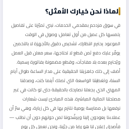
لماذا نحن خيارك الأمثل؟
في سوق مزدحم بمقدمي الخدمات، نبني تميّزنا على تفاصيل
يلمسها كل عميل من أول تعامل: وصول في الوقت
الموعود يحترم انتظارك، تشخيص دقيق بالأجهزة لا بالتخمين
يوفّر عليك دفع ثمن قطع لا تحتاجها، سعر معلن قبل العمل
ويُحترم بعده بلا مفاجآت، وقطع مضمونة بفاتورة رسمية.
أضف إلى ذلك جاهزيتنا الحقيقية على مدار الساعة طوال أيام
السنة، وتغطيتنا الواسعة التي تصلك أينما كنت، وصدقنا
المهني الذي يجعلنا نصارحك بالحقيقة حتى لو كانت في غير
مصلحتنا المالية المباشرة. هذه المبادئ ليست شعارات
نرفعها بل ممارسة يومية نلتزم بها في كل زيارة، وهي سرّ أن
عملاءنا يعودون إلينا ويرشّحوننا لمن حولهم دون أن نطلب —
فأصدق إعلان لنا هو رضا من جرّبنا، ونحن نعمل كل يوم