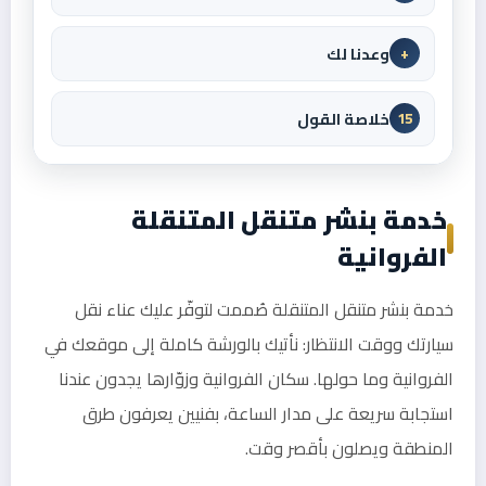
وعدنا لك
+
خلاصة القول
15
خدمة بنشر متنقل المتنقلة
الفروانية
خدمة بنشر متنقل المتنقلة صُممت لتوفّر عليك عناء نقل
سيارتك ووقت الانتظار: نأتيك بالورشة كاملة إلى موقعك في
الفروانية وما حولها. سكان الفروانية وزوّارها يجدون عندنا
استجابة سريعة على مدار الساعة، بفنيين يعرفون طرق
المنطقة ويصلون بأقصر وقت.