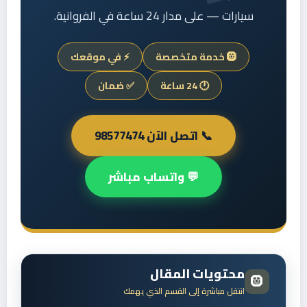
سيارات — على مدار 24 ساعة في الفروانية.
🛞 خدمة متخصصة
⚡ في موقعك
🕐 24 ساعة
✅ ضمان
📞 اتصل الآن 98577474
💬 واتساب مباشر
محتويات المقال
🛞
انتقل مباشرة إلى القسم الذي يهمك