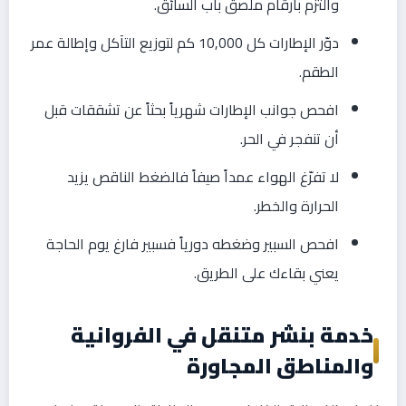
والتزم بأرقام ملصق باب السائق.
دوّر الإطارات كل 10,000 كم لتوزيع التآكل وإطالة عمر
الطقم.
افحص جوانب الإطارات شهرياً بحثاً عن تشققات قبل
أن تنفجر في الحر.
لا تفرّغ الهواء عمداً صيفاً فالضغط الناقص يزيد
الحرارة والخطر.
افحص السبير وضغطه دورياً فسبير فارغ يوم الحاجة
يعني بقاءك على الطريق.
خدمة بنشر متنقل في الفروانية
والمناطق المجاورة