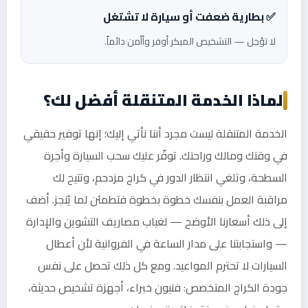
✅ بطارية ضعفت أو سيارة لا تشتغل
لا تؤجل — التشخيص المبكر أوفر وأأمن دائماً.
لماذا الخدمة المتنقلة أفضل لك؟
الخدمة المتنقلة ليست مجرد أننا نأتي إليك؛ إنها توفير حقيقي
في وقتك ومالك وراحتك. توفّر عليك سحب السيارة وأجرة
السطحة، وتلغي انتظار الدور في كراج مزدحم، وتتيح لك
مراقبة العمل بنفسك خطوة بخطوة فتطمئن لما يُنجز. أضف
إلى ذلك أسعارنا الأوضح — لغياب مصاريف التشوين والإدارة
— واستجابتنا على مدار الساعة في الفروانية لأن أعطال
السيارات لا تحترم المواعيد. ومع كل ذلك تحصل على نفس
جودة الكراج المتخصص: فنيون خبراء، أجهزة تشخيص حديثة،