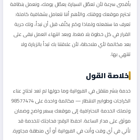
بأقصى سرعة لأن تعطّل السيارة يعطّل يومك، ونعمل بنظافة
تحترم موقعك ووقتك. والأهم أننا نتعامل بشفافية كاملة:
تعرف ما سنفعله ولماذا وكم يكلّف قبل أن نبدأ، ولك حرية
القرار في كل خطوة بلا ضغط. وبعد انتهاء العمل نبقى على
بعد مكالمة لأي ملاحظة، لأن علاقتنا بك تبدأ بالزيارة ولا
تنتهي بها.
خلاصة القول
خدمة بنشر متنقل في الفروانية وما حولها لم تعد تحتاج عناء
الكراجات وطوابير الانتظار — مكالمة واحدة على 98577474
وتصلك الخدمة الاحترافية إلى موقعك بسعر واضح وضمان
موثق على مدار الساعة. احفظ الرقم؛ فحاجتك للخدمة قد
تأتي في أي وقت وأنت في الفروانية أو أي منطقة مجاورة.