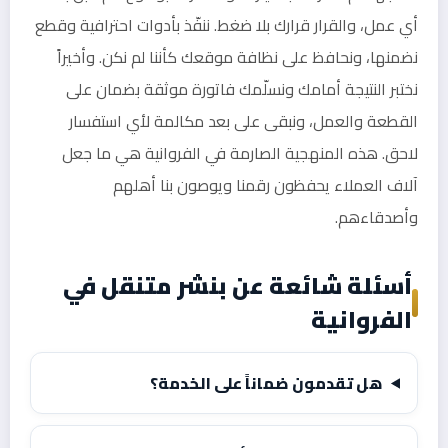
أي عمل، والقرار قرارك بلا ضغط. ننفّذ بأدوات احترافية وقطع
نضمنها، ونحافظ على نظافة موقعك كأننا لم نكن. وأخيراً
نختبر النتيجة أمامك ونسلّمك فاتورة موثقة بضمان على
القطعة والعمل، ونبقى على بعد مكالمة لأي استفسار
لاحق. هذه المنهجية الصارمة في الفروانية هي ما جعل
آلاف العملاء يحفظون رقمنا ويوصون بنا أهلهم
وأصدقاءهم.
أسئلة شائعة عن بنشر متنقل في
الفروانية
هل تقدمون ضماناً على الخدمة؟