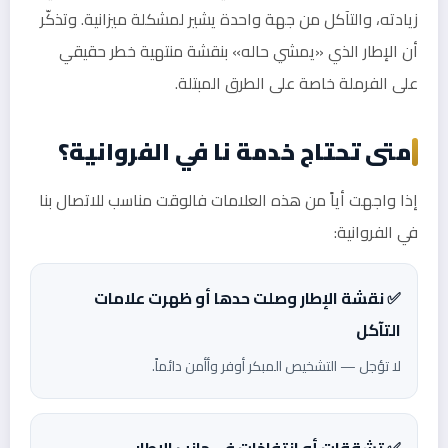
زيادته، والتآكل من جهة واحدة يشير لمشكلة ميزانية. وتذكّر
أن الإطار الذي «يمشي حاله» بنقشة منتهية خطر حقيقي
على الفرملة خاصة على الطرق المبتلة.
متى تحتاج خدمة نا في الفروانية؟
إذا واجهت أياً من هذه العلامات فالوقت مناسب للاتصال بنا
في الفروانية:
✅ نقشة الإطار وصلت حدها أو ظهرت علامات
التآكل
لا تؤجل — التشخيص المبكر أوفر وأأمن دائماً.
✅ تشققات أو انتفاخات في جانب الإطار