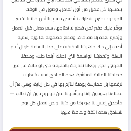
يلمسها كل عميل من أول تعامل: وصول في الوقت
الموعود يحترم انتظارك، تشخيص دقيق بالأجهزة لا بالتخمين
يوفّر عليك دفع ثمن قطع لا تحتاجها، سعر معلن قبل العمل
ويُحترم بعده بلا مفاجآت، وقطع مضمونة بفاتورة رسمية.
أضف إلى ذلك جاهزيتنا الحقيقية على مدار الساعة طوال أيام
السنة، وتغطيتنا الواسعة التي تصلك أينما كنت، وصدقنا
المهني الذي يجعلنا نصارحك بالحقيقة حتى لو كانت في غير
مصلحتنا المالية المباشرة. هذه المبادئ ليست شعارات
نرفعها بل ممارسة يومية نلتزم بها في كل زيارة، وهي سرّ أن
عملاءنا يعودون إلينا ويرشّحوننا لمن حولهم دون أن نطلب —
فأصدق إعلان لنا هو رضا من جرّبنا، ونحن نعمل كل يوم
لنستحق هذه الثقة ونحافظ عليها.