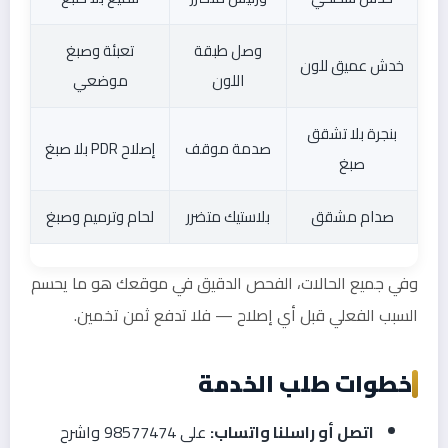
وصل طبقة
تعبئة وصبغ
خدش عميق للون
اللون
موضعي
بنجرة بلا تشقق
صدمة موقف
إصلاح PDR بلا صبغ
صبغ
صدام مشقق
بلاستيك متضرر
لحام وترميم وصبغ
وفي جميع الحالات، الفحص الدقيق في موقعك هو ما يحسم
السبب الفعلي قبل أي إصلاح — فلا تدفع ثمن تخمين.
خطوات طلب الخدمة
اتصل أو راسلنا واتساب:
على 98577474 واشرح