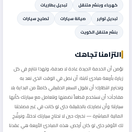
كهرباء وبنشر متنقل
تبديل بطاريات
تبديل تواير
صيانة سيارات
تصليح سيارات
بنشر متنقل الكويت
التزامنا تجاهك
نؤمن أن الخدمة الجيدة عادة لا صدفة، ولهذا نلتزم في كل
زيارة بأربعة مبادئ ثابتة: أن نصل في الوقت الذي نعد به
ونحترم انتظارك؛ أن نقول السعر الحقيقي كاملاً من البداية بلا
مفاجآت؛ أن نستخدم قطعاً نضمنها ونتعامل مع سيارتك كأنها
سيارتنا؛ وأن نصارحك بالحقيقة حتى لو كانت في غير مصلحتنا
المالية المباشرة — نخبرك حين لا تحتاج سيارتك تدخلاً، ونرشّح
لك الأوفر حتى لو كان أرخص. هذه المبادئ الأربعة هي عقدنا