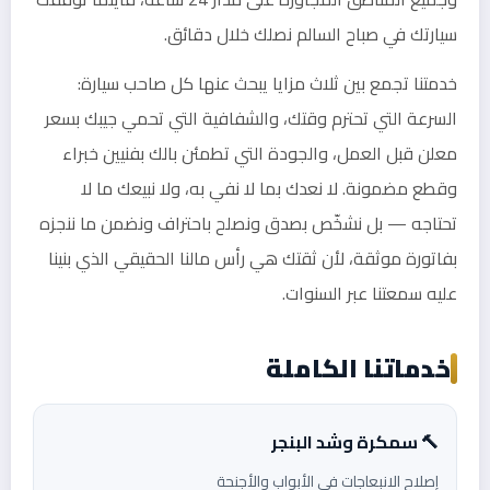
سيارتك في صباح السالم نصلك خلال دقائق.
خدمتنا تجمع بين ثلاث مزايا يبحث عنها كل صاحب سيارة:
السرعة التي تحترم وقتك، والشفافية التي تحمي جيبك بسعر
معلن قبل العمل، والجودة التي تطمئن بالك بفنيين خبراء
وقطع مضمونة. لا نعدك بما لا نفي به، ولا نبيعك ما لا
تحتاجه — بل نشخّص بصدق ونصلح باحتراف ونضمن ما ننجزه
بفاتورة موثقة، لأن ثقتك هي رأس مالنا الحقيقي الذي بنينا
عليه سمعتنا عبر السنوات.
خدماتنا الكاملة
🔨 سمكرة وشد البنجر
إصلاح الانبعاجات في الأبواب والأجنحة