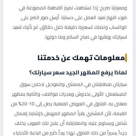
ومعيارنا صريح: إذا استطعت تمييز القطعة المصبوغة في
ضوء النهار نعيد العمل على حسابنا. أرسل صور الضرر على
الواتساب وتصلك تسعيرة دقيقة خلال دقائق، ثم نأتيك لنعيد
لسيارتك رونقها في صباح السالم وما حولها.
معلومات تهمك عن خدمتنا
لماذا يرفع المظهر الجيد سعر سيارتك؟
سيارتان متطابقتان في الممشى والموديل تدخلان سوق
المستعمل: الأولى بخدوش وبنجرات مواقف، والثانية بمظهر
معتنى به. الفارق في العروض الفعلية يصل إلى 10-20% من
القيمة، لأن المشتري يقرأ المظهر المهمل كإشارة إهمال
شامل ويساوم عليه. والمفارقة أن علاج تلك العيوب يكلف
جزءاً يسيراً من ذلك الفارق. لهذا يبدأ كثير من الباعة الأذكياء