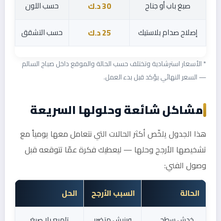
صبغ باب أو جناح
حسب اللون
30 د.ك
إصلاح صدام بلاستيك
حسب التشقق
25 د.ك
* الأسعار استرشادية وتختلف حسب الحالة والموقع داخل صباح السالم
— السعر النهائي يؤكد قبل بدء العمل.
مشاكل شائعة وحلولها السريعة
هذا الجدول يلخّص أكثر الحالات التي نتعامل معها يومياً مع
تشخيصها الأرجح وحلها — ليعطيك فكرة عمّا تتوقعه قبل
وصول الفني:
الحالة
السبب الأرجح
الحل
خدش سطحي
ورنيش متضرر
تلميع بلا صبغ