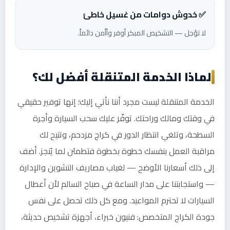
✅ خدوش دوامات من غسيل خاطئ
لا تؤجل — التشخيص المبكر أوفر وأأمن دائماً.
لماذا الخدمة المتنقلة أفضل لك؟
الخدمة المتنقلة ليست مجرد أننا نأتي إليك؛ إنها توفير حقيقي
في وقتك ومالك وراحتك. توفّر عليك سحب السيارة وأجرة
السطحة، وتلغي انتظار الدور في كراج مزدحم، وتتيح لك
مراقبة العمل بنفسك خطوة بخطوة فتطمئن لما يُنجز. أضف
إلى ذلك أسعارنا الأوضح — لغياب مصاريف التشوين والإدارة
— واستجابتنا على مدار الساعة في صباح السالم لأن أعطال
السيارات لا تحترم المواعيد. ومع كل ذلك تحصل على نفس
جودة الكراج المتخصص: فنيون خبراء، أجهزة تشخيص حديثة،