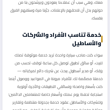
معك، وهي سبب أن عملاءنا يعودون ويرشّحون بنا من
حولهم بدل أن نلاحقهم بالإعلانات. جرّبنا مرة وستفهم الفرق
بنفسك.
خدمة تناسب الأفراد والشركات
والأساطيل
سواء كنت صاحب سيارة واحدة تريد خدمة موثوقة تصلك
للبيت، أو سائق تطبيق توصيل كل ساعة توقف تحسب من
رزقك، أو مدير أسطول يبحث عن شريك دائم لمركباته —
خدمتنا مصمّمة لك. للأفراد مرونة في المواعيد ووصول أينما
كنت بأسعار واضحة؛ ولسائقي التطبيقات والأجرة أولوية
استجابة تحفظ يوم عملك وأسعار خاصة للمتعاملين الدائمين؛
وللشركات والأساطيل عقود خدمة بجدولة منتظمة وتقارير
موثقة وفوترة موحدة وأسعار تفضيلية تنخفض مع الحجم.