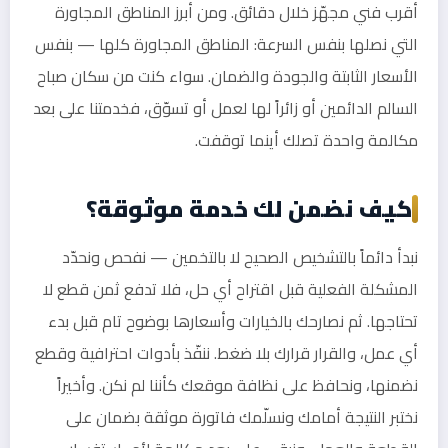
أقرب فني مجهّز خلال دقائق. ومن أبرز المناطق المجاورة
التي نصلها بنفس السرعة: المناطق المجاورة كلها — بنفس
الأسعار الثابتة والجودة والضمان. سواء كنت من سكان صباح
السالم الدائمين أو زائراً لها لعمل أو تسوّق، فخدمتنا على بعد
مكالمة واحدة تصلك أينما توقفت.
كيف نضمن لك خدمة موثوقة؟
نبدأ دائماً بالتشخيص الصحيح لا بالتخمين — نفحص ونحدّد
المشكلة الفعلية قبل اقتراح أي حل، فلا تدفع ثمن قطع لا
تحتاجها. ثم نصارحك بالخيارات وأسعارها بوضوح تام قبل بدء
أي عمل، والقرار قرارك بلا ضغط. ننفّذ بأدوات احترافية وقطع
نضمنها، ونحافظ على نظافة موقعك كأننا لم نكن. وأخيراً
نختبر النتيجة أمامك ونسلّمك فاتورة موثقة بضمان على