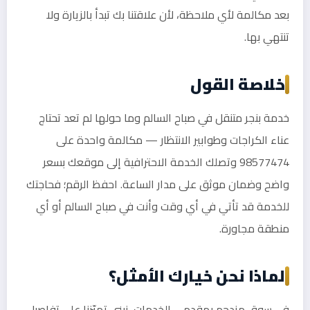
بعد مكالمة لأي ملاحظة، لأن علاقتنا بك تبدأ بالزيارة ولا
تنتهي بها.
خلاصة القول
خدمة بنجر متنقل في صباح السالم وما حولها لم تعد تحتاج
عناء الكراجات وطوابير الانتظار — مكالمة واحدة على
98577474 وتصلك الخدمة الاحترافية إلى موقعك بسعر
واضح وضمان موثق على مدار الساعة. احفظ الرقم؛ فحاجتك
للخدمة قد تأتي في أي وقت وأنت في صباح السالم أو أي
منطقة مجاورة.
لماذا نحن خيارك الأمثل؟
في سوق مزدحم بمقدمي الخدمات، نبني تميّزنا على تفاصيل