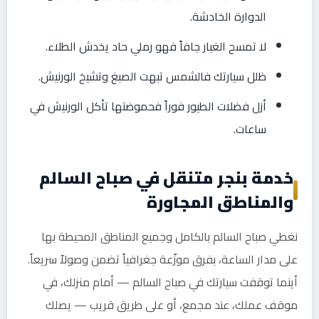
الدوارة الخادشة.
لا تمسح الغبار جافاً فهو رملي حاد يخدش الطلاء.
ظلل سيارتك فالشمس تبهت الصبغ وتشيخ الورنيش.
أزل فضلات الطيور فوراً فحموضتها تأكل الورنيش في
ساعات.
خدمة بنجر متنقل في صباح السالم
والمناطق المجاورة
نغطي صباح السالم بالكامل وجميع المناطق المحيطة بها
على مدار الساعة، بفرق موزّعة جغرافياً تضمن وصولاً سريعاً.
أينما توقفت سيارتك في صباح السالم — أمام منزلك، في
موقف عملك، عند مجمع، أو على طريق قريب — يصلك