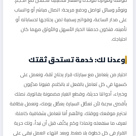
ونوفّر وسائل تواصل ودفع مريحة: اتصال مباشر أو واتساب
على مدار الساعة، وفواتير رسمية لمن يحتاجها لحساباته أو
تأمينه، فتكون خدمتنا الخيار الأسهل والأوثق مهما كان
احتياجك.
وعدنا لك: خدمة تستحق ثقتك
اختيار من يتعامل مع سيارتك قرار يحتاج ثقة، ونعمل على
كسبها في كل تعامل بالفعل لا بالكلام. فنيونا مدرّبون
وخبراء، أدواتنا حديثة، وقطع الغيار مضمونة بفاتورة. نصلك
بأقصى سرعة لأن تعطّل السيارة يعطّل يومك، ونعمل بنظافة
تحترم موقعك ووقتك. والأهم أننا نتعامل بشفافية كاملة:
تعرف ما سنفعله ولماذا وكم يكلّف قبل أن نبدأ، ولك حرية
القرار في كل خطوة بلا ضغط. وبعد انتهاء العمل نبقى على