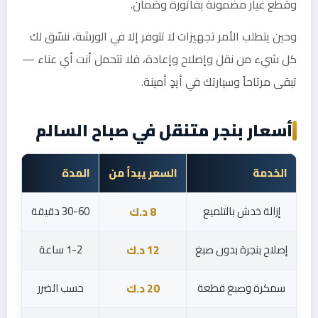
وقطع غيار مضمونة بفاتورة وضمان.
وحين يتطلب الأمر تجهيزات لا تتوفر إلا في الورشة، ننسّق لك
كل شيء من نقل وإصلاح وإعادة، فلا تتحمل أنت أي عناء —
تبقى مرتاحاً وسيارتك في أيدٍ أمينة.
أسعار بنجر متنقل في صباح السالم
الخدمة
السعر يبدأ من
المدة
إزالة خدش بالتلميع
30-60 دقيقة
8 د.ك
إصلاح بنجرة بدون صبغ
1-2 ساعة
12 د.ك
سمكرة وصبغ قطعة
حسب الضرر
20 د.ك