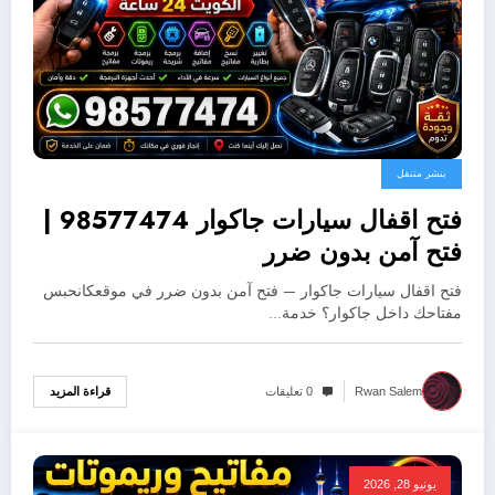
بنشر متنقل
فتح اقفال سيارات جاكوار 98577474 |
فتح آمن بدون ضرر
فتح اقفال سيارات جاكوار — فتح آمن بدون ضرر في موقعكانحبس
مفتاحك داخل جاكوار؟ خدمة…
قراءة المزيد
Rwan Salem
0 تعليقات
يونيو 28, 2026