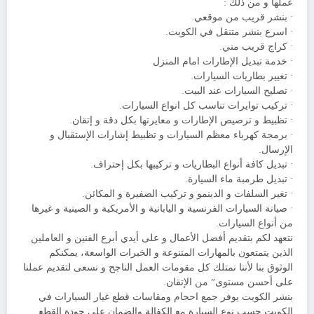
عملها و من ذلك :
• بنشر قريب من موقعي.
• اسرع بنشر متنقل في الكويت.
• كراج قريب مني.
• خدمة تبديل الإطارات امام المنزل
• تغيير بطاريات السيارات.
• تصليح السيارات عند البيت.
• تركيب توايرات تناسب كل انواع السيارات.
• تظبيط و ترصيص الإطارات و معايرتها بكل دقة و إتقان.
• برمجة كهرباء معظم السيارات و تظبيط إشارات الإستقبال و
الإرسال.
• تبديل كافة أنواع البطاريات و تركيبها بكل إحتراف.
• تبديل طرمبة ماء السيارة.
• تغير السلفات و الدينمو و تركيب الضفيرة و المكائن.
• صيانة السيارات الفرنسية و اليابانية و الأمريكية و الصينية و غيرها
من أنواع السيارات.
نتعهد لكم بتقديم أفضل الأعمال و على أيدي أبرع الفنين و العاملين
الذين يتمتعون بالمهارات المتنوعة و الخبرات الواسعة، يمكنكم
الوثوق بنا لأننا نمتلك كل مقومات العمل الناجح و نسعى لتقديم عملنا
على أحسن مستوى” من الإتقان.
بنشر الكويت يوفر جمع احجام ومقاسات قطع غيار السيارات في
الكويت حسب نوع السيارة مع الكفالة والضمان على جودة القطع