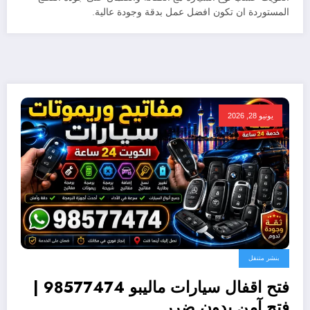
المستوردة ان تكون افضل عمل بدقة وجودة عالية.
يونيو 28, 2026
بنشر متنقل
فتح اقفال سيارات ماليبو 98577474 |
فتح آمن بدون ضرر