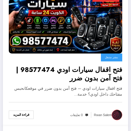
بنشر متنقل
فتح اقفال سيارات اودي 98577474 |
فتح آمن بدون ضرر
فتح اقفال سيارات اودي — فتح آمن بدون ضرر في موقعكانحبس
مفتاحك داخل اودي؟ خدمة…
قراءة المزيد
Rwan Salem
0 تعليقات