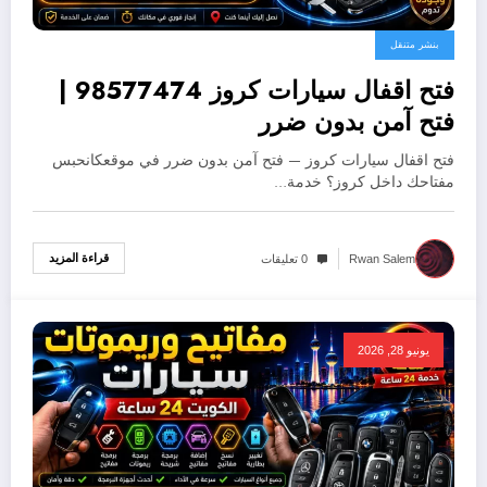
بنشر متنقل
فتح اقفال سيارات كروز 98577474 |
فتح آمن بدون ضرر
فتح اقفال سيارات كروز — فتح آمن بدون ضرر في موقعكانحبس
مفتاحك داخل كروز؟ خدمة…
قراءة المزيد
Rwan Salem
0 تعليقات
يونيو 28, 2026