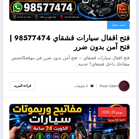
بنشر متنقل
فتح اقفال سيارات قشقاي 98577474 |
فتح آمن بدون ضرر
فتح اقفال سيارات قشقاي — فتح آمن بدون ضرر في موقعكانحبس
مفتاحك داخل قشقاي؟ خدمة…
قراءة المزيد
Rwan Salem
0 تعليقات
يونيو 28, 2026