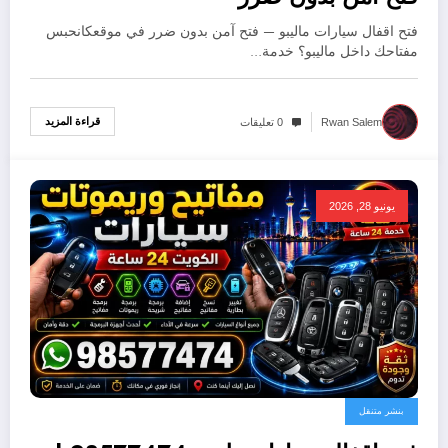
فتح اقفال سيارات ماليبو — فتح آمن بدون ضرر في موقعكانحبس
مفتاحك داخل ماليبو؟ خدمة…
قراءة المزيد
Rwan Salem
0 تعليقات
يونيو 28, 2026
بنشر متنقل