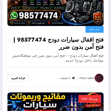
بنشر متنقل
فتح اقفال سيارات دودج 98577474 |
فتح آمن بدون ضرر
فتح اقفال سيارات دودج — فتح آمن بدون ضرر في موقعكانحبس
مفتاحك داخل دودج؟ خدمة…
قراءة المزيد
Rwan Salem
0 تعليقات
يونيو 28, 2026