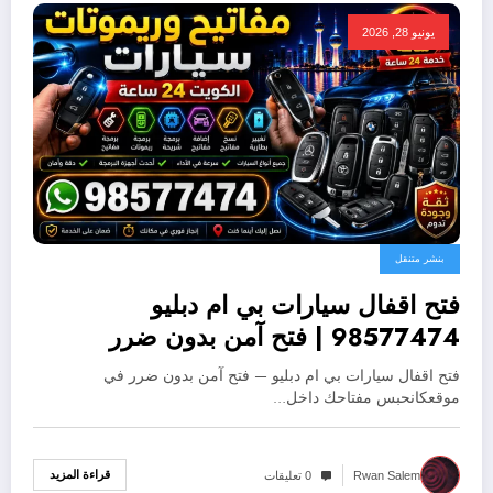
يونيو 28, 2026
بنشر متنقل
فتح اقفال سيارات بي ام دبليو
98577474 | فتح آمن بدون ضرر
فتح اقفال سيارات بي ام دبليو — فتح آمن بدون ضرر في
موقعكانحبس مفتاحك داخل…
قراءة المزيد
Rwan Salem
0 تعليقات