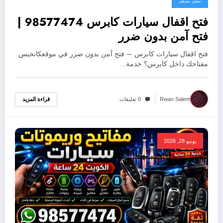
بنشر متنقل
فتح اقفال سيارات كابرس 98577474 |
فتح آمن بدون ضرر
فتح اقفال سيارات كابرس — فتح آمن بدون ضرر في موقعكانحبس
مفتاحك داخل كابرس؟ خدمة…
قراءة المزيد
Rwan Salem
0 تعليقات
يونيو 28, 2026