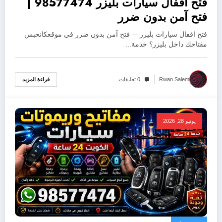
فتح اقفال سيارات بليزر 98577474 |
فتح آمن بدون ضرر
فتح اقفال سيارات بليزر — فتح آمن بدون ضرر في موقعكانحبس
مفتاحك داخل بليزر؟ خدمة…
قراءة المزيد
Rwan Salem
0 تعليقات
يونيو 28, 2026