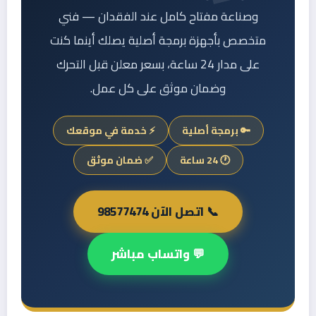
وصناعة مفتاح كامل عند الفقدان — فني
متخصص بأجهزة برمجة أصلية يصلك أينما كنت
على مدار 24 ساعة، بسعر معلن قبل التحرك
وضمان موثق على كل عمل.
🔑 برمجة أصلية
⚡ خدمة في موقعك
🕐 24 ساعة
✅ ضمان موثق
📞 اتصل الآن 98577474
💬 واتساب مباشر