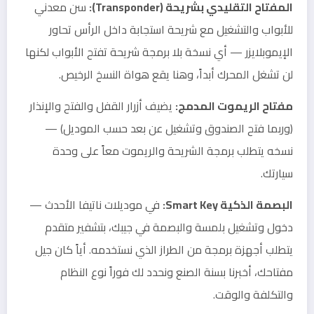
المفتاح التقليدي بشريحة (Transponder):
سن معدني
للأبواب والتشغيل مع شريحة استجابة داخل الرأس تحاور
الإيموبلايزر — أي نسخة بلا برمجة شريحة تفتح الأبواب لكنها
لن تشغل المحرك أبداً، وهنا يقع هواة النسخ الرخيص.
مفتاح الريموت المدمج:
يضيف أزرار القفل والفتح والإنذار
(وربما فتح الصندوق وتشغيل عن بعد حسب الموديل) —
نسخه يتطلب برمجة الشريحة والريموت معاً على وحدة
سيارتك.
البصمة الذكية Smart Key:
في موديلات ناتيفا الأحدث —
دخول وتشغيل بلمسة والبصمة في جيبك، بتشفير متقدم
يتطلب أجهزة برمجة من الطراز الذي نستخدمه. أياً كان جيل
مفتاحك، أخبرنا بسنة الصنع ونحدد لك فوراً نوع النظام
والتكلفة والوقت.