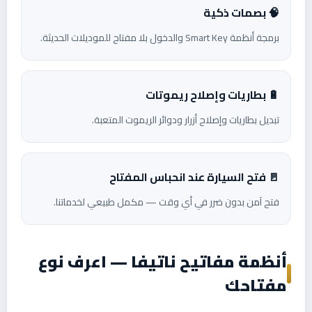
🧠 بصمات ذكية
برمجة أنظمة Smart Key والدخول بلا مفتاح للموديلات الحديثة.
🔋 بطاريات وإصلاح ريموتات
تبديل بطاريات وإصلاح أزرار ودوائر الريموت المتعبة.
🚪 فتح السيارة عند انحباس المفتاح
فتح آمن بدون ضرر في أي وقت — مكمل طبيعي لخدماتنا.
أنظمة مفاتيح ناتيفا — اعرف نوع
مفتاحك