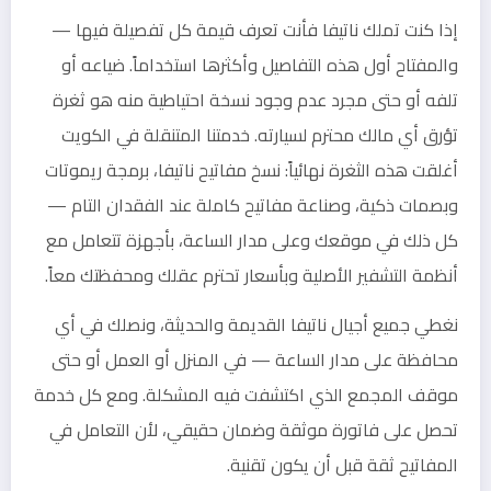
إذا كنت تملك ناتيفا فأنت تعرف قيمة كل تفصيلة فيها —
والمفتاح أول هذه التفاصيل وأكثرها استخداماً. ضياعه أو
تلفه أو حتى مجرد عدم وجود نسخة احتياطية منه هو ثغرة
تؤرق أي مالك محترم لسيارته. خدمتنا المتنقلة في الكويت
أغلقت هذه الثغرة نهائياً: نسخ مفاتيح ناتيفا، برمجة ريموتات
وبصمات ذكية، وصناعة مفاتيح كاملة عند الفقدان التام —
كل ذلك في موقعك وعلى مدار الساعة، بأجهزة تتعامل مع
أنظمة التشفير الأصلية وبأسعار تحترم عقلك ومحفظتك معاً.
نغطي جميع أجيال ناتيفا القديمة والحديثة، ونصلك في أي
محافظة على مدار الساعة — في المنزل أو العمل أو حتى
موقف المجمع الذي اكتشفت فيه المشكلة. ومع كل خدمة
تحصل على فاتورة موثقة وضمان حقيقي، لأن التعامل في
المفاتيح ثقة قبل أن يكون تقنية.