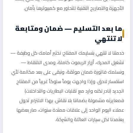
الأجهزة والتصاريح التقنية للتحاور مع كمبيوترها بأمان.
ما بعد التسليم — ضمان ومتابعة
لا تنتهي
خدمتنا لا تنتهي بتسليمك المفتاح: نختبر أمامك كل وظيفة —
تشغيل المحرك، أزرار الريموت كاملة، ومدى الالتقاط —
ونسلمك فاتورة ضمان موثقة، ونبقى على بعد مكالمة لأي
استفسار لاحق. وإذا واجهت يوماً سلوكاً غريباً من المفتاح
الجديد (نادر لكنه وارد مع تقلبات البطاريات والتداخلات)
فمعايرته مشمولة بضماننا بلا نقاش. بهذا الالتزام تحول
عملاء اليوم الواحد إلى علاقات ممتدة سنوات، صار بعضها
يعتمدنا لكل سيارات العائلة والشركة.