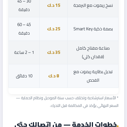
30 – 45
نسخ ريموت مع البرمجة
15 د.ك
دقيقة
45 – 60
بصمة ذكية Smart Key
25 د.ك
دقيقة
صناعة مفتاح كامل
35 د.ك
1 – 2 ساعة
(فقدان كلي)
تبديل بطارية ريموت مع
8 د.ك
10 دقائق
الفحص
* الأسعار استرشادية وتختلف حسب سنة الموديل ونظام الحماية —
السعر النهائي يؤكد في المكالمة قبل التحرك.
خطوات الخدمة — من اتصالك حتى