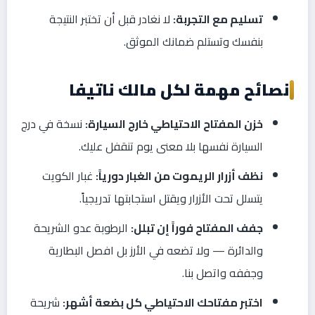
تسليم مع التجربة:
لا نغادر قبل أن تختبر النتيجة
بنفسك وتستلم ضمانك الموثق.
نصائح مهمة لكل مالك ناتيفا
خزن المفتاح الاحتياطي خارج السيارة:
نسخة في درج
السيارة نفسها بلا معنى يوم تنقفل عليك.
نظف أزرار الريموت من الغبار دورياً:
غبار الكويت
يتسلل تحت الأزرار ويقتل استجابتها تدريجياً.
جفف المفتاح فوراً إن تبلل:
الرطوبة عدو الشريحة
والدائرة — ولا تضعه في الأرز بل افصل البطارية
وجففه واتصل بنا.
اختبر مفتاحك الاحتياطي كل بضعة أشهر:
شريحة