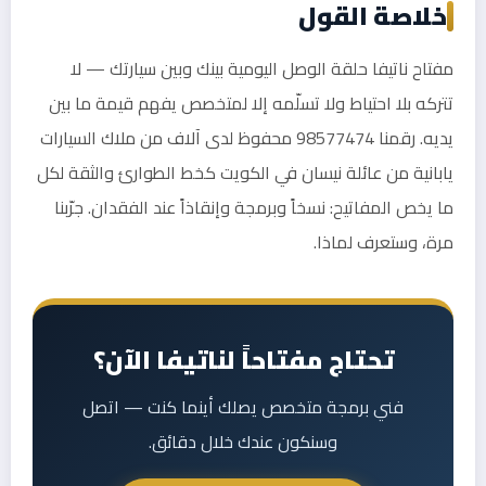
خلاصة القول
مفتاح ناتيفا حلقة الوصل اليومية بينك وبين سيارتك — لا
تتركه بلا احتياط ولا تسلّمه إلا لمتخصص يفهم قيمة ما بين
يديه. رقمنا 98577474 محفوظ لدى آلاف من ملاك السيارات
يابانية من عائلة نيسان في الكويت كخط الطوارئ والثقة لكل
ما يخص المفاتيح: نسخاً وبرمجة وإنقاذاً عند الفقدان. جرّبنا
مرة، وستعرف لماذا.
تحتاج مفتاحاً لناتيفا الآن؟
فني برمجة متخصص يصلك أينما كنت — اتصل
وسنكون عندك خلال دقائق.