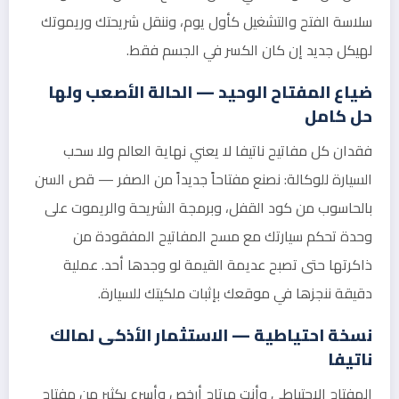
سلاسة الفتح والتشغيل كأول يوم، وننقل شريحتك وريموتك
لهيكل جديد إن كان الكسر في الجسم فقط.
ضياع المفتاح الوحيد — الحالة الأصعب ولها
حل كامل
فقدان كل مفاتيح ناتيفا لا يعني نهاية العالم ولا سحب
السيارة للوكالة: نصنع مفتاحاً جديداً من الصفر — قص السن
بالحاسوب من كود القفل، وبرمجة الشريحة والريموت على
وحدة تحكم سيارتك مع مسح المفاتيح المفقودة من
ذاكرتها حتى تصبح عديمة القيمة لو وجدها أحد. عملية
دقيقة ننجزها في موقعك بإثبات ملكيتك للسيارة.
نسخة احتياطية — الاستثمار الأذكى لمالك
ناتيفا
المفتاح الاحتياطي وأنت مرتاح أرخص وأسرع بكثير من مفتاح