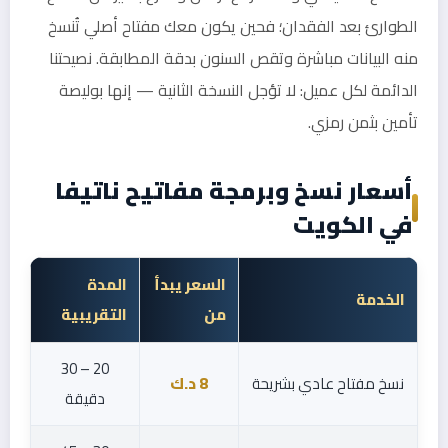
الطوارئ بعد الفقدان؛ فحين يكون معك مفتاح أصلي تُنسخ
منه البيانات مباشرة وتقص السنون بدقة المطابقة. نصيحتنا
الدائمة لكل عميل: لا تؤجل النسخة الثانية — إنها بوليصة
تأمين بثمن رمزي.
أسعار نسخ وبرمجة مفاتيح ناتيفا
في الكويت
السعر يبدأ
المدة
الخدمة
من
التقريبية
20 – 30
نسخ مفتاح عادي بشريحة
8 د.ك
دقيقة