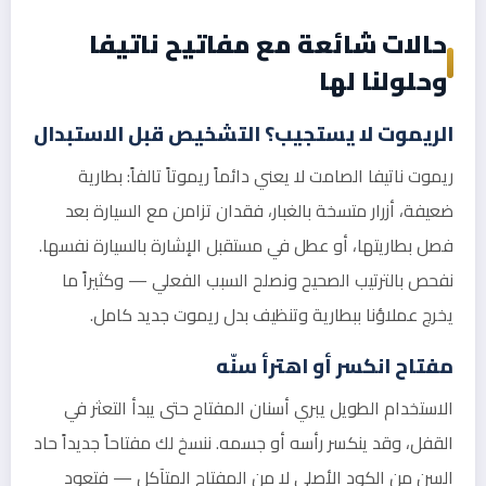
حالات شائعة مع مفاتيح ناتيفا
وحلولنا لها
الريموت لا يستجيب؟ التشخيص قبل الاستبدال
ريموت ناتيفا الصامت لا يعني دائماً ريموتاً تالفاً: بطارية
ضعيفة، أزرار متسخة بالغبار، فقدان تزامن مع السيارة بعد
فصل بطاريتها، أو عطل في مستقبل الإشارة بالسيارة نفسها.
نفحص بالترتيب الصحيح ونصلح السبب الفعلي — وكثيراً ما
يخرج عملاؤنا ببطارية وتنظيف بدل ريموت جديد كامل.
مفتاح انكسر أو اهترأ سنّه
الاستخدام الطويل يبري أسنان المفتاح حتى يبدأ التعثر في
القفل، وقد ينكسر رأسه أو جسمه. ننسخ لك مفتاحاً جديداً حاد
السن من الكود الأصلي لا من المفتاح المتآكل — فتعود