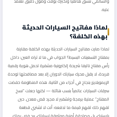
والسالمي ننسق هاتفياً ونخبرك بوقت وصول دقيق تعتمد
عليه.
لماذا مفاتيح السيارات الحديثة
بهذه الكلفة؟
لماذا صارت مفاتيح السيارات الحديثة بهذه الكلفة مقارنة
بمفتاح التسعينات البسيط؟ الجواب في ما لا تراه العين: داخل
رأس مفتاح ناتيفا شريحة إلكترونية مشفرة تحمل هوية رقمية
فريدة، لا يقبل محرك سيارتك الدوران إلا بعد مصافحتها لوحدة
الإيموبلايزر بنجاح في أجزاء من الثانية. هذه المنظومة خفضت
سرقات السيارات عالمياً بنسب هائلة — لكنها جعلت “نسخ
المفتاح” عملية برمجة وتشفير لا مجرد قص معدن. حين
تفهم ذلك تفهم قيمة ما تدفعه: أنت لا تشتري قطعة
بلاستيك، بل مصادقة أمنية موثوقة لسيارتك، بيد فني يملك