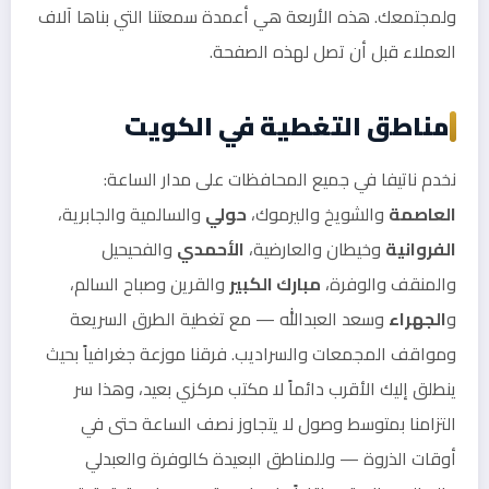
ولمجتمعك. هذه الأربعة هي أعمدة سمعتنا التي بناها آلاف
العملاء قبل أن تصل لهذه الصفحة.
مناطق التغطية في الكويت
نخدم ناتيفا في جميع المحافظات على مدار الساعة:
العاصمة
والشويخ واليرموك،
حولي
والسالمية والجابرية،
الفروانية
وخيطان والعارضية،
الأحمدي
والفحيحيل
والمنقف والوفرة،
مبارك الكبير
والقرين وصباح السالم،
و
الجهراء
وسعد العبدالله — مع تغطية الطرق السريعة
ومواقف المجمعات والسراديب. فرقنا موزعة جغرافياً بحيث
ينطلق إليك الأقرب دائماً لا مكتب مركزي بعيد، وهذا سر
التزامنا بمتوسط وصول لا يتجاوز نصف الساعة حتى في
أوقات الذروة — وللمناطق البعيدة كالوفرة والعبدلي