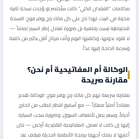
مكالمات “الفقدان الكلي” كانت ستُختصر لو وُجدت نسخة ثانية
مخزنة في البيت. لهذا نلح على كل مالك رنج روفر فوج: النسخة
الاحتياطية ليست رفاهية بل ضرورة تعادل إطار السبير تماماً —
لا تقود بدونها، وكلفتها اليوم وأنت مرتاح أقل بكثير من كلفة
وسرعة الحاجة إليها غداً.
الوكالة أم المفاتيحية أم نحن؟
مقارنة صريحة
مقارنة سريعة تهم كل مالك رنج روفر فوج: الوكالة تقدم
مفتاحاً أصلياً ممتازاً — مع أسابيع انتظار للطلب من الخارج
أحياناً، وسعر يصل لأضعاف السوق، وضرورة سحب السيارة
إليها إن كانت لا تعمل. المفاتيحية التقليدية أرخص — لكن
أغلبها لا يملك أجهزة برمجة الأنظمة الحديثة فيقف عند