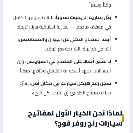
وقتاً وسعراً.
بدّل بطارية الريموت سنوياً:
لا تنتظر موتها الكامل
في موقف مزدحم — بطارية استباقية بدينار تريحك.
أبعد المفتاح الذكي عن الجوال والمغناطيس:
التداخل قد يربك الشريحة مع الوقت.
لا تعلّق أثقالاً على المفتاح في السويتش:
وزن
الميداليات يجهد أسطوانة التشغيل ويتلفها مبكراً.
سجل رقم هيكل سيارتك في مكان آمن:
يسرّع
صناعة مفتاح الطوارئ إن فقدت كل شيء.
لماذا نحن الخيار الأول لمفاتيح
سيارات رنج روفر فوج؟