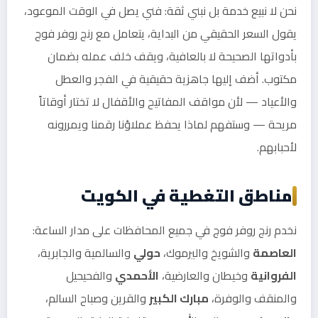
نحن لا نبيع خدمة بل نبني ثقة: فني يصل في الوقت الموعود،
يقول السعر الحقيقي من البداية، يتعامل مع رنج روفر فوج
بأدواتها الصحيحة لا بالعافية، ويقف خلف عمله بضمان
مكتوب. أضف إليها جاهزية حقيقية في الفجر والعطل
والأعياد — لأن مواقف المفاتيح والأقفال لا تختار أوقاتاً
مريحة — وستفهم لماذا يحفظ عملاؤنا رقمنا ويمررونه
لأحبابهم.
مناطق التغطية في الكويت
نخدم رنج روفر فوج في جميع المحافظات على مدار الساعة:
العاصمة
والشويخ واليرموك،
حولي
والسالمية والجابرية،
الفروانية
وخيطان والعارضية،
الأحمدي
والفحيحيل
والمنقف والوفرة،
مبارك الكبير
والقرين وصباح السالم،