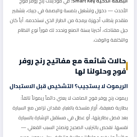
البصمة الذكية Smart Key:
في موديلات رنج روفر فوج
الأحدث — دخول وتشغيل بلمسة والبصمة في جيبك، بتشفير
متقدم يتطلب أجهزة برمجة من الطراز الذي نستخدمه. أياً كان
جيل مفتاحك، أخبرنا بسنة الصنع ونحدد لك فوراً نوع النظام
والتكلفة والوقت.
حالات شائعة مع مفاتيح رنج روفر
فوج وحلولنا لها
الريموت لا يستجيب؟ التشخيص قبل الاستبدال
ريموت رنج روفر فوج الصامت لا يعني دائماً ريموتاً تالفاً:
بطارية ضعيفة، أزرار متسخة بالغبار، فقدان تزامن مع السيارة
بعد فصل بطاريتها، أو عطل في مستقبل الإشارة بالسيارة
نفسها. نفحص بالترتيب الصحيح ونصلح السبب الفعلي —
وكثيراً ما يخرج عملاؤنا ببطارية وتنظيف بدل ريموت جديد