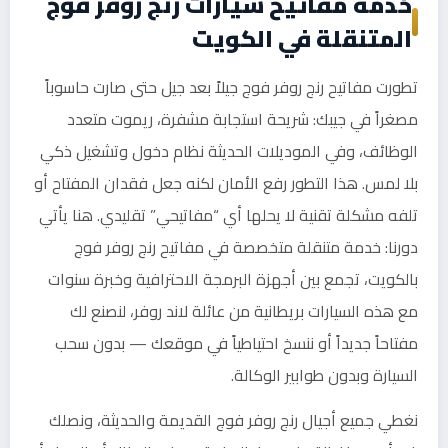
خدمة مفاتيح سيارات رنج روفر فوج
المتنقلة في الكويت
تطورت مفاتيح رنج روفر فوج جيلاً بعد جيل حتى صارت حاسوباً
مصغراً في جيبك: شريحة استجابة مشفرة، ريموت متعدد
الوظائف، وفي الموديلات الحديثة نظام دخول وتشغيل ذكي
بلا لمس. هذا التطور رفع الأمان لكنه جعل فقدان المفتاح أو
تلفه مشكلة تقنية لا يحلها أي “مفاتيحي” تقليدي. هنا يأتي
دورنا: خدمة متنقلة متخصصة في مفاتيح رنج روفر فوج
بالكويت، تجمع بين أجهزة البرمجة الاحترافية وخبرة سنوات
مع هذه السيارات بريطانية من عائلة لاند روفر، لنصنع لك
مفتاحاً جديداً أو ننسخ احتياطياً في موقعك — بدون سحب
السيارة وبدون طوابير الوكالة.
نغطي جميع أجيال رنج روفر فوج القديمة والحديثة، ونصلك