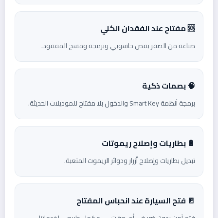
🆘 مفتاح عند الفقدان الكلي
صناعة من الصفر بقص حاسوبي وبرمجة ومسح المفقود.
🧠 بصمات ذكية
برمجة أنظمة Smart Key والدخول بلا مفتاح للموديلات الحديثة.
🔋 بطاريات وإصلاح ريموتات
تبديل بطاريات وإصلاح أزرار ودوائر الريموت المتعبة.
🚪 فتح السيارة عند انحباس المفتاح
فتح آمن بدون ضرر في أي وقت — مكمل طبيعي لخدماتنا.