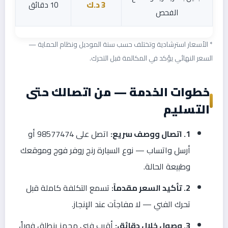
3 د.ك
10 دقائق
الفحص
* الأسعار استرشادية وتختلف حسب سنة الموديل ونظام الحماية —
السعر النهائي يؤكد في المكالمة قبل التحرك.
خطوات الخدمة — من اتصالك حتى
التسليم
1. اتصال ووصف سريع:
اتصل على 98577474 أو
أرسل واتساب — نوع السيارة رنج روفر فوج وموقعك
وطبيعة الحالة.
2. تأكيد السعر مقدماً:
تسمع التكلفة كاملة قبل
تحرك الفني — لا مفاجآت عند الإنجاز.
3. وصول خلال دقائق:
أقرب فني مجهز ينطلق فوراً،