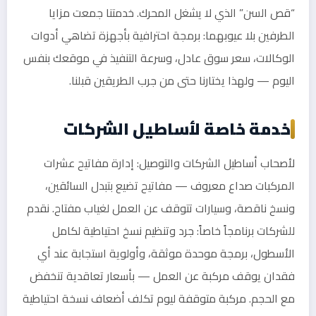
“قص السن” الذي لا يشغل المحرك. خدمتنا جمعت مزايا
الطرفين بلا عيوبهما: برمجة احترافية بأجهزة تضاهي أدوات
الوكالات، سعر سوق عادل، وسرعة التنفيذ في موقعك بنفس
اليوم — ولهذا يختارنا حتى من جرب الطريقين قبلنا.
خدمة خاصة لأساطيل الشركات
لأصحاب أساطيل الشركات والتوصيل: إدارة مفاتيح عشرات
المركبات صداع معروف — مفاتيح تضيع بتبدل السائقين،
ونسخ ناقصة، وسيارات تتوقف عن العمل لغياب مفتاح. نقدم
للشركات برنامجاً خاصاً: جرد وتنظيم نسخ احتياطية لكامل
الأسطول، برمجة موحدة موثقة، وأولوية استجابة عند أي
فقدان يوقف مركبة عن العمل — بأسعار تعاقدية تنخفض
مع الحجم. مركبة متوقفة ليوم تكلف أضعاف نسخة احتياطية