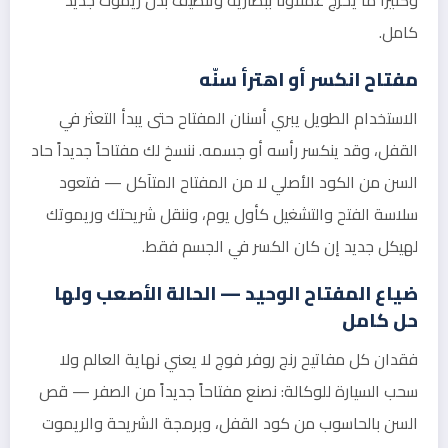
كامل.
مفتاح انكسر أو اهترأ سنّه
الاستخدام الطويل يبري أسنان المفتاح حتى يبدأ التعثر في
القفل، وقد ينكسر رأسه أو جسمه. ننسخ لك مفتاحاً جديداً حاد
السن من الكود الأصلي لا من المفتاح المتآكل — فتعود
سلاسة الفتح والتشغيل كأول يوم، وننقل شريحتك وريموتك
لهيكل جديد إن كان الكسر في الجسم فقط.
ضياع المفتاح الوحيد — الحالة الأصعب ولها
حل كامل
فقدان كل مفاتيح رنج روفر فوج لا يعني نهاية العالم ولا
سحب السيارة للوكالة: نصنع مفتاحاً جديداً من الصفر — قص
السن بالحاسوب من كود القفل، وبرمجة الشريحة والريموت