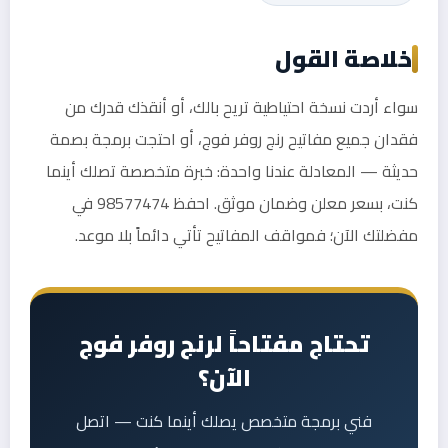
خلاصة القول
سواء أردت نسخة احتياطية تريح بالك، أو أنقذك قدرك من
فقدان جميع مفاتيح رنج روفر فوج، أو احتجت برمجة بصمة
حديثة — المعادلة عندنا واحدة: خبرة متخصصة تصلك أينما
كنت، بسعر معلن وضمان موثق. احفظ 98577474 في
مفضلتك الآن؛ فمواقف المفاتيح تأتي دائماً بلا موعد.
تحتاج مفتاحاً لرنج روفر فوج
الآن؟
فني برمجة متخصص يصلك أينما كنت — اتصل