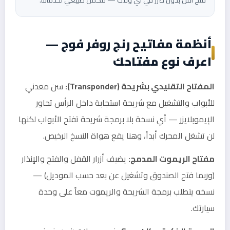
أنظمة مفاتيح رنج روفر فوج —
اعرف نوع مفتاحك
المفتاح التقليدي بشريحة (Transponder):
سن معدني
للأبواب والتشغيل مع شريحة استجابة داخل الرأس تحاور
الإيموبلايزر — أي نسخة بلا برمجة شريحة تفتح الأبواب لكنها
لن تشغل المحرك أبداً، وهنا يقع هواة النسخ الرخيص.
مفتاح الريموت المدمج:
يضيف أزرار القفل والفتح والإنذار
(وربما فتح الصندوق وتشغيل عن بعد حسب الموديل) —
نسخه يتطلب برمجة الشريحة والريموت معاً على وحدة
سيارتك.