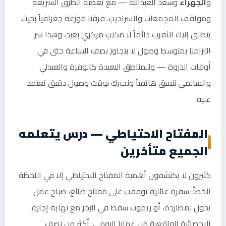
و
الجهراء
وسعد العبدالله — مع تغطية الطرق السريعة
ومواقف المجمعات والسراديب. فرقنا موزعة جغرافياً بحيث
ينطلق إليك الأقرب دائماً لا مكتب مركزي بعيد، وهذا سر
التزامنا بمتوسط وصول لا يتجاوز نصف الساعة حتى في
أوقات الذروة — وللمناطق البعيدة كالوفرة والعبدلي
والسالمي ننسق هاتفياً ونخبرك بوقت وصول دقيق تعتمد
عليه.
المفتاح الاحتياطي — درس يتعلمه
الجميع متأخرين
كثيرون لا يكتشفون أهمية المفتاح الاحتياطي إلا في اللحظة
الخطأ: سفرة عائلية توقفت على مفتاح ضائع، صباح عمل
تحول لمطاردة، أو ريموت سقط في البحر مع نهاية إجازة.
الإحصائية الواقعية من عملنا اليومي: أكثر من نصف