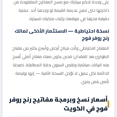
على وحدة تحكم سيارتك مع مسح المفاتيح المفقودة من
ذاكرتها حتى تصبح عديمة القيمة لو وجدها أحد. عملية
دقيقة ننجزها في موقعك بإثبات ملكيتك للسيارة.
نسخة احتياطية — الاستثمار الأذكى لمالك
رنج روفر فوج
المفتاح الاحتياطي وأنت مرتاح أرخص وأسرع بكثير من مفتاح
الطوارئ بعد الفقدان؛ فحين يكون معك مفتاح أصلي تُنسخ
منه البيانات مباشرة وتقص السنون بدقة المطابقة. نصيحتنا
الدائمة لكل عميل: لا تؤجل النسخة الثانية — إنها بوليصة
تأمين بثمن رمزي.
أسعار نسخ وبرمجة مفاتيح رنج روفر
فوج في الكويت