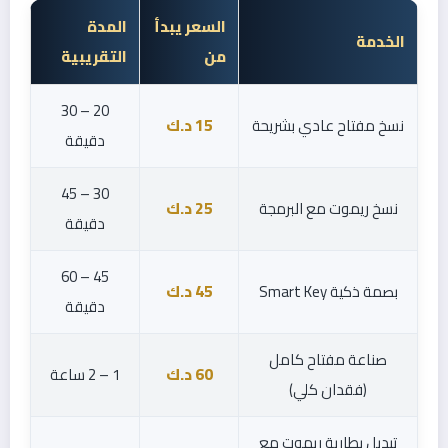
السعر يبدأ
المدة
الخدمة
من
التقريبية
20 – 30
نسخ مفتاح عادي بشريحة
15 د.ك
دقيقة
30 – 45
نسخ ريموت مع البرمجة
25 د.ك
دقيقة
45 – 60
بصمة ذكية Smart Key
45 د.ك
دقيقة
صناعة مفتاح كامل
60 د.ك
1 – 2 ساعة
(فقدان كلي)
تبديل بطارية ريموت مع