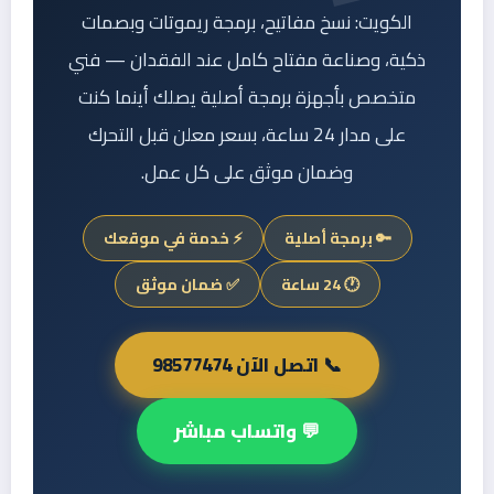
الكويت: نسخ مفاتيح، برمجة ريموتات وبصمات
ذكية، وصناعة مفتاح كامل عند الفقدان — فني
متخصص بأجهزة برمجة أصلية يصلك أينما كنت
على مدار 24 ساعة، بسعر معلن قبل التحرك
وضمان موثق على كل عمل.
🔑 برمجة أصلية
⚡ خدمة في موقعك
🕐 24 ساعة
✅ ضمان موثق
📞 اتصل الآن 98577474
💬 واتساب مباشر