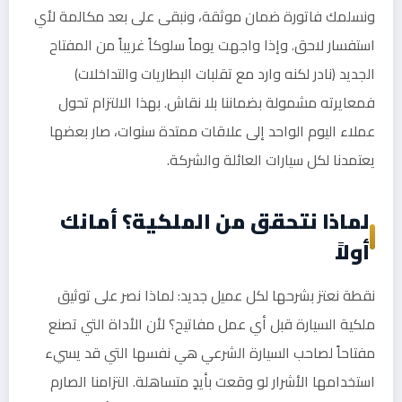
ونسلمك فاتورة ضمان موثقة، ونبقى على بعد مكالمة لأي
استفسار لاحق. وإذا واجهت يوماً سلوكاً غريباً من المفتاح
الجديد (نادر لكنه وارد مع تقلبات البطاريات والتداخلات)
فمعايرته مشمولة بضماننا بلا نقاش. بهذا الالتزام تحول
عملاء اليوم الواحد إلى علاقات ممتدة سنوات، صار بعضها
يعتمدنا لكل سيارات العائلة والشركة.
لماذا نتحقق من الملكية؟ أمانك
أولاً
نقطة نعتز بشرحها لكل عميل جديد: لماذا نصر على توثيق
ملكية السيارة قبل أي عمل مفاتيح؟ لأن الأداة التي تصنع
مفتاحاً لصاحب السيارة الشرعي هي نفسها التي قد يسيء
استخدامها الأشرار لو وقعت بأيدٍ متساهلة. التزامنا الصارم