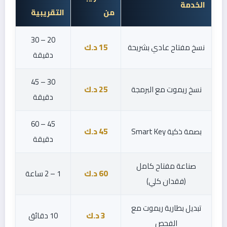
الخدمة
من
التقريبية
20 – 30
نسخ مفتاح عادي بشريحة
15 د.ك
دقيقة
30 – 45
نسخ ريموت مع البرمجة
25 د.ك
دقيقة
45 – 60
بصمة ذكية Smart Key
45 د.ك
دقيقة
صناعة مفتاح كامل
60 د.ك
1 – 2 ساعة
(فقدان كلي)
تبديل بطارية ريموت مع
3 د.ك
10 دقائق
الفحص