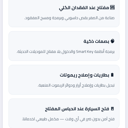
🆘 مفتاح عند الفقدان الكلي
صناعة من الصفر بقص حاسوبي وبرمجة ومسح المفقود.
🧠 بصمات ذكية
برمجة أنظمة Smart Key والدخول بلا مفتاح للموديلات الحديثة.
🔋 بطاريات وإصلاح ريموتات
تبديل بطاريات وإصلاح أزرار ودوائر الريموت المتعبة.
🚪 فتح السيارة عند انحباس المفتاح
فتح آمن بدون ضرر في أي وقت — مكمل طبيعي لخدماتنا.