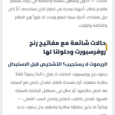
الأحدث — دخول وتشغيل بلمسة والبصمة في جيبك، بتشفير
متقدم يتطلب أجهزة برمجة من الطراز الذي نستخدمه. أياً كان
جيل مفتاحك، أخبرنا بسنة الصنع ونحدد لك فوراً نوع النظام
والتكلفة والوقت.
حالات شائعة مع مفاتيح رنج
روفرسبورت وحلولنا لها
الريموت لا يستجيب؟ التشخيص قبل الاستبدال
ريموت رنج روفرسبورت الصامت لا يعني دائماً ريموتاً تالفاً:
بطارية ضعيفة، أزرار متسخة بالغبار، فقدان تزامن مع السيارة
بعد فصل بطاريتها، أو عطل في مستقبل الإشارة بالسيارة
نفسها. نفحص بالترتيب الصحيح ونصلح السبب الفعلي —
وكثيراً ما يخرج عملاؤنا ببطارية وتنظيف بدل ريموت جديد
كامل.