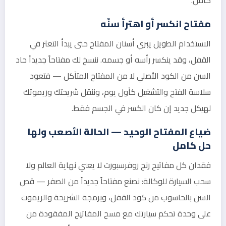
مفتاح انكسر أو اهترأ سنّه
الاستخدام الطويل يبري أسنان المفتاح حتى يبدأ التعثر في
القفل، وقد ينكسر رأسه أو جسمه. ننسخ لك مفتاحاً جديداً حاد
السن من الكود الأصلي لا من المفتاح المتآكل — فتعود
سلاسة الفتح والتشغيل كأول يوم، وننقل شريحتك وريموتك
لهيكل جديد إن كان الكسر في الجسم فقط.
ضياع المفتاح الوحيد — الحالة الأصعب ولها
حل كامل
فقدان كل مفاتيح رنج روفرسبورت لا يعني نهاية العالم ولا
سحب السيارة للوكالة: نصنع مفتاحاً جديداً من الصفر — قص
السن بالحاسوب من كود القفل، وبرمجة الشريحة والريموت
على وحدة تحكم سيارتك مع مسح المفاتيح المفقودة من