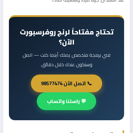
تحتاج مفتاحاً لرنج روفرسبورت
الآن؟
فني برمجة متخصص يصلك أينما كنت — اتصل
وسنكون عندك خلال دقائق.
📞 اتصل الآن 98577474
💬 راسلنا واتساب