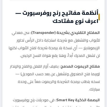
أنظمة مفاتيح رنج روفرسبورت —
اعرف نوع مفتاحك
المفتاح التقليدي بشريحة (Transponder):
سن معدني
للأبواب والتشغيل مع شريحة استجابة داخل الرأس تحاور
الإيموبلايزر — أي نسخة بلا برمجة شريحة تفتح الأبواب لكنها
لن تشغل المحرك أبداً، وهنا يقع هواة النسخ الرخيص.
مفتاح الريموت المدمج:
يضيف أزرار القفل والفتح والإنذار
(وربما فتح الصندوق وتشغيل عن بعد حسب الموديل) —
نسخه يتطلب برمجة الشريحة والريموت معاً على وحدة
سيارتك.
البصمة الذكية Smart Key:
في موديلات رنج روفرسبورت