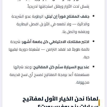
يتسلل تحت الأزرار ويقتل استجابتها تدريجياً.
جفف المفتاح فوراً إن تبلل:
الرطوبة عدو الشريحة
والدائرة — ولا تضعه في الأرز بل افصل البطارية
وجففه واتصل بنا.
اختبر مفتاحك الاحتياطي كل بضعة أشهر:
شريحة
نائمة طويلاً قد تفقد التزامن — تشغيلة دورية تبقيها
حية.
عند بيع السيارة سلّم كل المفاتيح:
وعند شرائها
مستعملة أعد برمجة المفاتيح لمسح أي نسخ قديمة
مجهولة.
لماذا نحن الخيار الأول لمفاتيح
سيارات رنج روفرسبورت؟