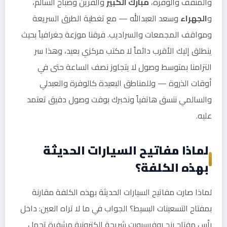
والمنقف والوفرة،
مبارك الكبير
والقرين وصباح السالم،
و
الجهراء
وسعد العبدالله — مع تغطية الطرق السريعة
ومواقف المجمعات والسراديب. فرقنا موزعة جغرافياً بحيث
ينطلق إليك الأقرب دائماً لا مكتب مركزي بعيد، وهذا سر
التزامنا بمتوسط وصول لا يتجاوز نصف الساعة حتى في
أوقات الذروة — وللمناطق البعيدة كالوفرة والعبدلي
والسالمي ننسق هاتفياً ونخبرك بوقت وصول دقيق تعتمد
عليه.
لماذا مفاتيح السيارات الحديثة
بهذه الكلفة؟
لماذا صارت مفاتيح السيارات الحديثة بهذه الكلفة مقارنة
بمفتاح التسعينات البسيط؟ الجواب في ما لا تراه العين: داخل
رأس مفتاح رنج روفرسبورت شريحة إلكترونية مشفرة تحمل