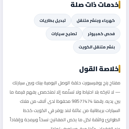
خدمات ذات صلة
كهرباء وبنشر متنقل
تبديل بطاريات
فحص كمبيوتر
تصليح سيارات
بنشر متنقل الكويت
خلاصة القول
مفتاح رنج روفرسبورت حلقة الوصل اليومية بينك وبين سيارتك
— لا تتركه بلا احتياط ولا تسلّمه إلا لمتخصص يفهم قيمة ما
بين يديه. رقمنا 98577474 محفوظ لدى آلاف من ملاك
السيارات بريطانية من عائلة لاند روفر في الكويت كخط
الطوارئ والثقة لكل ما يخص المفاتيح: نسخاً وبرمجة وإنقاذاً
عند الفقدان. جرّبنا مرة، وستعرف لماذا.