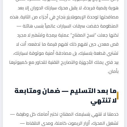
هوية رقمية فريدة، لا يقبل محرك سيارتك الدوران إلا بعد
مصافحتها لوحدة الإيموبلايزر بنجاح في أجزاء من الثانية. هذه
المنظومة خفضت سرقات السيارات عالمياً بنسب هائلة —
لكنها جعلت “نسخ المفتاح” عملية برمجة وتشفير لا مجرد
قص معدن. حين تفهم ذلك تفهم قيمة ما تدفعه: أنت لا
تشتري قطعة بلاستيك، بل مصادقة أمنية موثوقة لسيارتك،
بيد فني يملك الأجهزة والتصاريح التقنية للتحاور مع كمبيوترها
بأمان.
ما بعد التسليم — ضمان ومتابعة
لا تنتهي
خدمتنا لا تنتهي بتسليمك المفتاح: نختبر أمامك كل وظيفة —
تشغيل المحرك، أزرار الريموت كاملة، ومدى الالتقاط —