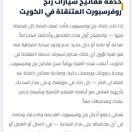
خدمة مفاتيح سيارات رنج
روفرسبورت المتنقلة في الكويت
إذا كنت تملك رنج روفرسبورت فأنت تعرف قيمة كل تفصيلة
فيها — والمفتاح أول هذه التفاصيل وأكثرها استخداماً.
ضياعه أو تلفه أو حتى مجرد عدم وجود نسخة احتياطية منه
هو ثغرة تؤرق أي مالك محترم لسيارته. خدمتنا المتنقلة في
الكويت أغلقت هذه الثغرة نهائياً: نسخ مفاتيح رنج روفرسبورت،
برمجة ريموتات وبصمات ذكية، وصناعة مفاتيح كاملة عند
الفقدان التام — كل ذلك في موقعك وعلى مدار الساعة،
بأجهزة تتعامل مع أنظمة التشفير الأصلية وبأسعار تحترم
عقلك ومحفظتك معاً.
نغطي جميع أجيال رنج روفرسبورت القديمة والحديثة، ونصلك
في أي محافظة على مدار الساعة — في المنزل أو العمل أو