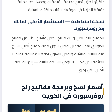
ذاكرتها حتى تصبح عديمة القيمة لو وجدها أحد. عملية
دقيقة ننجزها في موقعك بإثبات ملكيتك للسيارة.
نسخة احتياطية — الاستثمار الأذكى لمالك
رنج روفرسبورت
المفتاح الاحتياطي وأنت مرتاح أرخص وأسرع بكثير من مفتاح
الطوارئ بعد الفقدان؛ فحين يكون معك مفتاح أصلي تُنسخ
منه البيانات مباشرة وتقص السنون بدقة المطابقة. نصيحتنا
الدائمة لكل عميل: لا تؤجل النسخة الثانية — إنها بوليصة
تأمين بثمن رمزي.
أسعار نسخ وبرمجة مفاتيح رنج
روفرسبورت في الكويت
السعر يبدأ
المدة