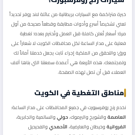
خبرة متراكمة مع السيارات بريطانية من عائلة لاند روفر تحديداً
تعني تشخيصاً أسرع وأدوات مطابقة وقطعاً صحيحة من أول
مرة؛ أسعار تُعلن كاملة قبل العمل وتُحترم بعده؛ تغطية
فعلية على مدار الساعة لكل محافظات الكويت لا شعاراً على
ورق؛ والتحقق من الملكية إجراء ثابت يجعل خدمتنا أماناً لك
ولمجتمعك. هذه الأربعة هي أعمدة سمعتنا التي بناها آلاف
العملاء قبل أن تصل لهذه الصفحة.
مناطق التغطية في الكويت
نخدم رنج روفرسبورت في جميع المحافظات على مدار الساعة:
العاصمة
والشويخ واليرموك،
حولي
والسالمية والجابرية،
الفروانية
وخيطان والعارضية،
الأحمدي
والفحيحيل