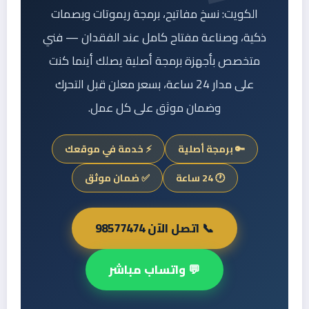
الكويت: نسخ مفاتيح، برمجة ريموتات وبصمات
ذكية، وصناعة مفتاح كامل عند الفقدان — فني
متخصص بأجهزة برمجة أصلية يصلك أينما كنت
على مدار 24 ساعة، بسعر معلن قبل التحرك
وضمان موثق على كل عمل.
🔑 برمجة أصلية
⚡ خدمة في موقعك
🕐 24 ساعة
✅ ضمان موثق
📞 اتصل الآن 98577474
💬 واتساب مباشر