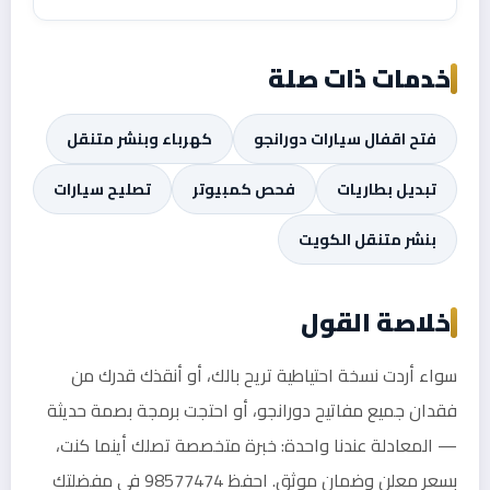
خدمات ذات صلة
فتح اقفال سيارات دورانجو
كهرباء وبنشر متنقل
تبديل بطاريات
فحص كمبيوتر
تصليح سيارات
بنشر متنقل الكويت
خلاصة القول
سواء أردت نسخة احتياطية تريح بالك، أو أنقذك قدرك من
فقدان جميع مفاتيح دورانجو، أو احتجت برمجة بصمة حديثة
— المعادلة عندنا واحدة: خبرة متخصصة تصلك أينما كنت،
بسعر معلن وضمان موثق. احفظ 98577474 في مفضلتك