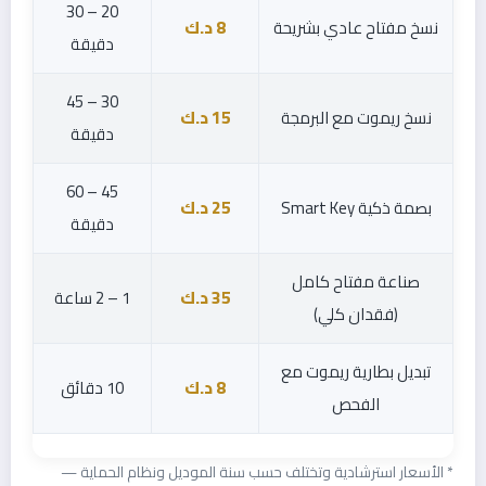
20 – 30
نسخ مفتاح عادي بشريحة
8 د.ك
دقيقة
30 – 45
نسخ ريموت مع البرمجة
15 د.ك
دقيقة
45 – 60
بصمة ذكية Smart Key
25 د.ك
دقيقة
صناعة مفتاح كامل
35 د.ك
1 – 2 ساعة
(فقدان كلي)
تبديل بطارية ريموت مع
8 د.ك
10 دقائق
الفحص
* الأسعار استرشادية وتختلف حسب سنة الموديل ونظام الحماية —