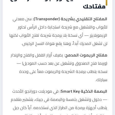
مفتاحك
المفتاح التقليدي بشريحة (Transponder):
سن معدني
للأبواب والتشغيل مع شريحة استجابة داخل الرأس تحاور
الإيموبلايزر — أي نسخة بلا برمجة شريحة تفتح الأبواب لكنها
لن تشغل المحرك أبداً، وهنا يقع هواة النسخ الرخيص.
مفتاح الريموت المدمج:
يضيف أزرار القفل والفتح والإنذار
(وربما فتح الصندوق وتشغيل عن بعد حسب الموديل) —
نسخه يتطلب برمجة الشريحة والريموت معاً على وحدة
سيارتك.
البصمة الذكية Smart Key:
في موديلات دورانجو الأحدث
— دخول وتشغيل بلمسة والبصمة في جيبك، بتشفير متقدم
يتطلب أجهزة برمجة من الطراز الذي نستخدمه. أياً كان جيل