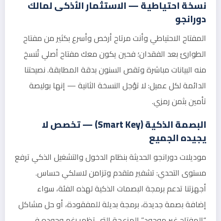
نسخة احتياطية — الاستثمار الأذكى لمالك
دورانجو
المفتاح الاحتياطي وأنت مرتاح أرخص وأسرع بكثير من مفتاح
الطوارئ بعد الفقدان؛ فحين يكون معك مفتاح أصلي تُنسخ
منه البيانات مباشرة وتقص السنون بدقة المطابقة. نصيحتنا
الدائمة لكل عميل: لا تؤجل النسخة الثانية — إنها بوليصة
تأمين بثمن رمزي.
البصمة الذكية (Smart Key) — تخصص لا
يجيده الجميع
موديلات دورانجو الحديثة بنظام الدخول والتشغيل الذكي ترفع
مستوى التحدي: تشفير متقدم وتزامن لاسلكي حساس.
أجهزتنا تدعم برمجة البصمات الذكية لهذه الفئة، سواء
إضافة بصمة جديدة، برمجة بديلة للمفقودة، أو حل مشاكل
“المفتاح غير موجود” المزعجة التي تظهر رغم وجوده في