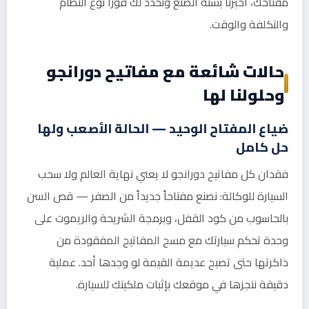
مفتاحك، أخبرنا بسنة الصنع ونحدد لك فوراً نوع النظام
والتكلفة والوقت.
حالات شائعة مع مفاتيح دورانجو
وحلولنا لها
ضياع المفتاح الوحيد — الحالة الأصعب ولها
حل كامل
فقدان كل مفاتيح دورانجو لا يعني نهاية العالم ولا سحب
السيارة للوكالة: نصنع مفتاحاً جديداً من الصفر — قص السن
بالحاسوب من كود القفل، وبرمجة الشريحة والريموت على
وحدة تحكم سيارتك مع مسح المفاتيح المفقودة من
ذاكرتها حتى تصبح عديمة القيمة لو وجدها أحد. عملية
دقيقة ننجزها في موقعك بإثبات ملكيتك للسيارة.