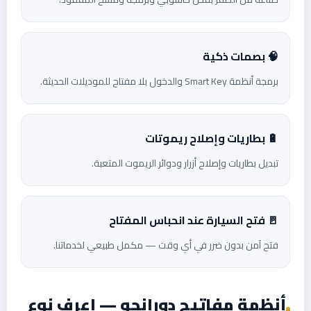
🧠 بصمات ذكية
برمجة أنظمة Smart Key والدخول بلا مفتاح للموديلات الحديثة.
🔋 بطاريات وإصلاح ريموتات
تبديل بطاريات وإصلاح أزرار ودوائر الريموت المتعبة.
🚪 فتح السيارة عند انحباس المفتاح
فتح آمن بدون ضرر في أي وقت — مكمل طبيعي لخدماتنا.
أنظمة مفاتيح دورانجو — اعرف نوع