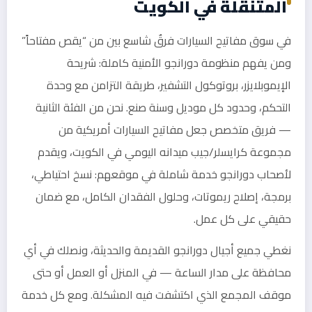
المتنقلة في الكويت
في سوق مفاتيح السيارات فرقٌ شاسع بين من “يقص مفتاحاً”
ومن يفهم منظومة دورانجو الأمنية كاملة: شريحة
الإيموبلايزر، بروتوكول التشفير، طريقة التزامن مع وحدة
التحكم، وحدود كل موديل وسنة صنع. نحن من الفئة الثانية
— فريق متخصص جعل مفاتيح السيارات أمريكية من
مجموعة كرايسلر/جيب ميدانه اليومي في الكويت، ويقدم
لأصحاب دورانجو خدمة شاملة في موقعهم: نسخ احتياطي،
برمجة، إصلاح ريموتات، وحلول الفقدان الكامل، مع ضمان
حقيقي على كل عمل.
نغطي جميع أجيال دورانجو القديمة والحديثة، ونصلك في أي
محافظة على مدار الساعة — في المنزل أو العمل أو حتى
موقف المجمع الذي اكتشفت فيه المشكلة. ومع كل خدمة