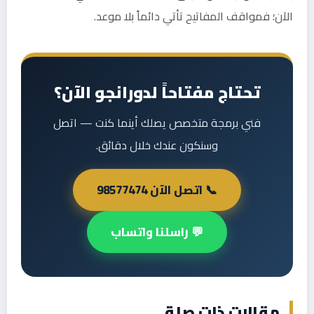
الآن؛ فمواقف المفاتيح تأتي دائماً بلا موعد.
تحتاج مفتاحاً لدورانجو الآن؟
فني برمجة متخصص يصلك أينما كنت — اتصل
وسنكون عندك خلال دقائق.
📞 اتصل الآن 98577474
💬 راسلنا واتساب
مقالات ذات صلة