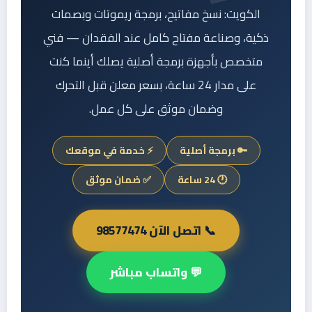
الكويت: نسخ مفاتيح، برمجة ريموتات وبصمات
ذكية، وصناعة مفتاح كامل عند الفقدان — فني
متخصص بأجهزة برمجة أصلية يصلك أينما كنت
على مدار 24 ساعة، بسعر معلن قبل التحرك
وضمان موثق على كل عمل.
🔑 برمجة أصلية
⚡ خدمة في موقعك
🕐 24 ساعة
✅ ضمان موثق
📞 اتصل الآن 98577474
💬 واتساب مباشر