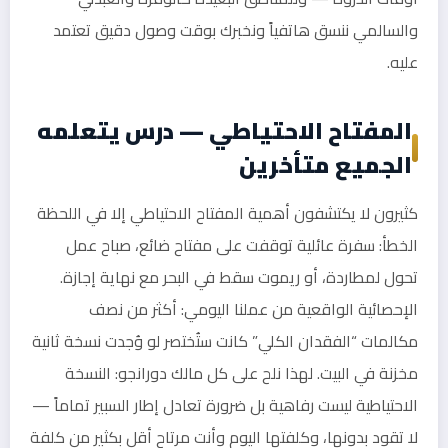
والسالمي ننسق هاتفياً ونخبرك بوقت وصول دقيق تعتمد
عليه.
المفتاح الاحتياطي — درس يتعلمه
الجميع متأخرين
كثيرون لا يكتشفون أهمية المفتاح الاحتياطي إلا في اللحظة
الخطأ: سفرة عائلية توقفت على مفتاح ضائع، صباح عمل
تحول لمطاردة، أو ريموت سقط في البحر مع نهاية إجازة.
الإحصائية الواقعية من عملنا اليومي: أكثر من نصف
مكالمات “الفقدان الكلي” كانت ستُختصر لو وُجدت نسخة ثانية
مخزنة في البيت. لهذا نلح على كل مالك دورانجو: النسخة
الاحتياطية ليست رفاهية بل ضرورة تعادل إطار السبير تماماً —
لا تقود بدونها، وكلفتها اليوم وأنت مرتاح أقل بكثير من كلفة