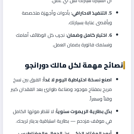
أن السيارة سيارتك قبل أي عمل.
5. التنفيذ الاحترافي:
بأدوات وأجهزة متخصصة
وبأقصى عناية بسيارتك.
6. اختبار كامل وضمان:
نجرب كل الوظائف أمامك
ونسلمك فاتورة بضمان العمل.
نصائح مهمة لكل مالك دورانجو
اصنع نسخة احتياطية اليوم لا غداً:
الفرق بين نسخ
مريح بمفتاح موجود وصناعة طوارئ بعد الفقدان كبير
وقتاً وسعراً.
بدّل بطارية الريموت سنوياً:
لا تنتظر موتها الكامل
في موقف مزدحم — بطارية استباقية بدينار تريحك.
أبعد المفتاح الذكي عن الجوال والمغناطيس: