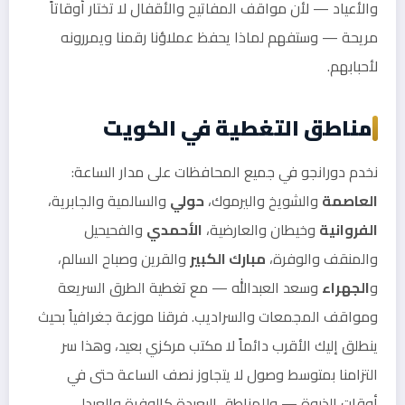
والأعياد — لأن مواقف المفاتيح والأقفال لا تختار أوقاتاً
مريحة — وستفهم لماذا يحفظ عملاؤنا رقمنا ويمررونه
لأحبابهم.
مناطق التغطية في الكويت
نخدم دورانجو في جميع المحافظات على مدار الساعة:
العاصمة
والشويخ واليرموك،
حولي
والسالمية والجابرية،
الفروانية
وخيطان والعارضية،
الأحمدي
والفحيحيل
والمنقف والوفرة،
مبارك الكبير
والقرين وصباح السالم،
و
الجهراء
وسعد العبدالله — مع تغطية الطرق السريعة
ومواقف المجمعات والسراديب. فرقنا موزعة جغرافياً بحيث
ينطلق إليك الأقرب دائماً لا مكتب مركزي بعيد، وهذا سر
التزامنا بمتوسط وصول لا يتجاوز نصف الساعة حتى في
أوقات الذروة — وللمناطق البعيدة كالوفرة والعبدلي