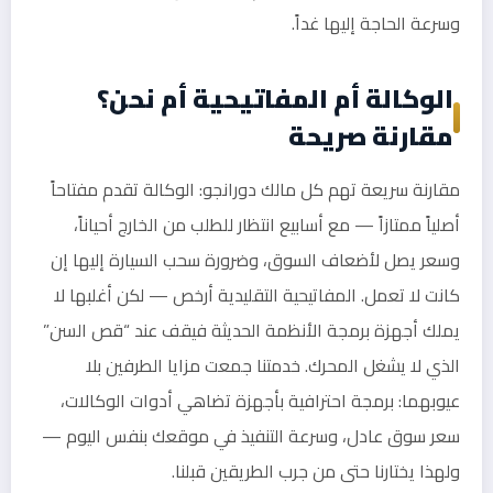
وسرعة الحاجة إليها غداً.
الوكالة أم المفاتيحية أم نحن؟
مقارنة صريحة
مقارنة سريعة تهم كل مالك دورانجو: الوكالة تقدم مفتاحاً
أصلياً ممتازاً — مع أسابيع انتظار للطلب من الخارج أحياناً،
وسعر يصل لأضعاف السوق، وضرورة سحب السيارة إليها إن
كانت لا تعمل. المفاتيحية التقليدية أرخص — لكن أغلبها لا
يملك أجهزة برمجة الأنظمة الحديثة فيقف عند “قص السن”
الذي لا يشغل المحرك. خدمتنا جمعت مزايا الطرفين بلا
عيوبهما: برمجة احترافية بأجهزة تضاهي أدوات الوكالات،
سعر سوق عادل، وسرعة التنفيذ في موقعك بنفس اليوم —
ولهذا يختارنا حتى من جرب الطريقين قبلنا.