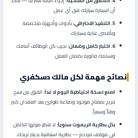
4. التحقق من الملكية:
إجراء أمانة نعتز به — نتأكد
أن السيارة سيارتك قبل أي عمل.
5. التنفيذ الاحترافي:
بأدوات وأجهزة متخصصة
وبأقصى عناية بسيارتك.
6. اختبار كامل وضمان:
نجرب كل الوظائف أمامك
ونسلمك فاتورة بضمان العمل.
نصائح مهمة لكل مالك دسكفري
اصنع نسخة احتياطية اليوم لا غداً:
الفرق بين نسخ
مريح بمفتاح موجود وصناعة طوارئ بعد الفقدان كبير
وقتاً وسعراً.
بدّل بطارية الريموت سنوياً:
لا تنتظر موتها الكامل
في موقف مزدحم — بطارية استباقية بدينار تريحك.