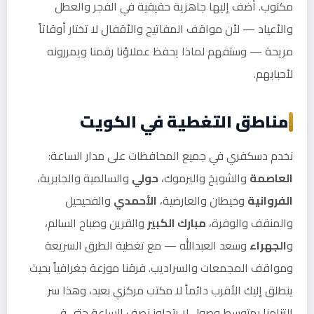
مكتوب. أضف إليها جاهزية حقيقية في الفجر والعطل
والأعياد — لأن مواقف المفاتيح والأقفال لا تختار أوقاتاً
مريحة — وستفهم لماذا يحفظ عملاؤنا رقمنا ويمررونه
لأحبابهم.
مناطق التغطية في الكويت
نخدم دسكفري في جميع المحافظات على مدار الساعة:
العاصمة
والشويخ واليرموك،
حولي
والسالمية والجابرية،
الفروانية
وخيطان والعارضية،
الأحمدي
والفحيحيل
والمنقف والوفرة،
مبارك الكبير
والقرين وصباح السالم،
و
الجهراء
وسعد العبدالله — مع تغطية الطرق السريعة
ومواقف المجمعات والسراديب. فرقنا موزعة جغرافياً بحيث
ينطلق إليك الأقرب دائماً لا مكتب مركزي بعيد، وهذا سر
التزامنا بمتوسط وصول لا يتجاوز نصف الساعة حتى في