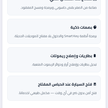
صناعة من الصفر بقص حاسوبي وبرمجة ومسح المفقود.
🧠 بصمات ذكية
برمجة أنظمة Smart Key والدخول بلا مفتاح للموديلات الحديثة.
🔋 بطاريات وإصلاح ريموتات
تبديل بطاريات وإصلاح أزرار ودوائر الريموت المتعبة.
🚪 فتح السيارة عند انحباس المفتاح
فتح آمن بدون ضرر في أي وقت — مكمل طبيعي لخدماتنا.