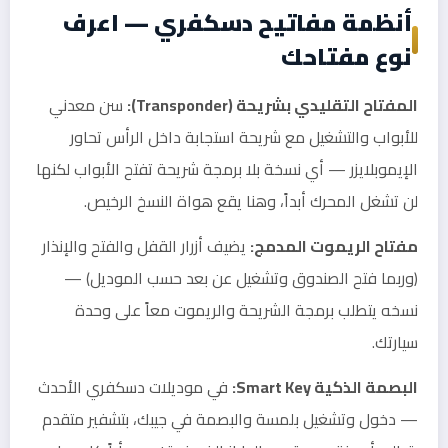
أنظمة مفاتيح دسكفري — اعرف
نوع مفتاحك
المفتاح التقليدي بشريحة (Transponder):
سن معدني
للأبواب والتشغيل مع شريحة استجابة داخل الرأس تحاور
الإيموبلايزر — أي نسخة بلا برمجة شريحة تفتح الأبواب لكنها
لن تشغل المحرك أبداً، وهنا يقع هواة النسخ الرخيص.
مفتاح الريموت المدمج:
يضيف أزرار القفل والفتح والإنذار
(وربما فتح الصندوق وتشغيل عن بعد حسب الموديل) —
نسخه يتطلب برمجة الشريحة والريموت معاً على وحدة
سيارتك.
البصمة الذكية Smart Key:
في موديلات دسكفري الأحدث
— دخول وتشغيل بلمسة والبصمة في جيبك، بتشفير متقدم