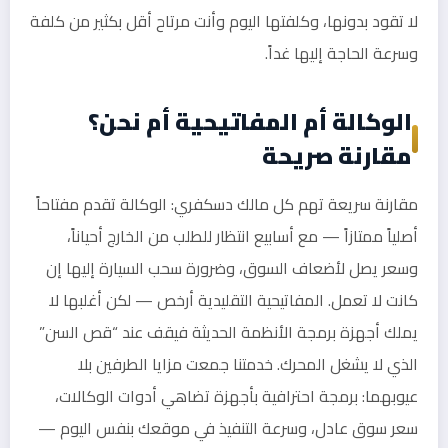
لا تقود بدونها، وكلفتها اليوم وأنت مرتاح أقل بكثير من كلفة
وسرعة الحاجة إليها غداً.
الوكالة أم المفاتيحية أم نحن؟
مقارنة صريحة
مقارنة سريعة تهم كل مالك دسكفري: الوكالة تقدم مفتاحاً
أصلياً ممتازاً — مع أسابيع انتظار للطلب من الخارج أحياناً،
وسعر يصل لأضعاف السوق، وضرورة سحب السيارة إليها إن
كانت لا تعمل. المفاتيحية التقليدية أرخص — لكن أغلبها لا
يملك أجهزة برمجة الأنظمة الحديثة فيقف عند “قص السن”
الذي لا يشغل المحرك. خدمتنا جمعت مزايا الطرفين بلا
عيوبهما: برمجة احترافية بأجهزة تضاهي أدوات الوكالات،
سعر سوق عادل، وسرعة التنفيذ في موقعك بنفس اليوم —