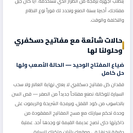
يتطلب أجهزة برمجة من الطراز الذي نستخدمه. أياً كان جيل
مفتاحك، أخبرنا بسنة الصنع ونحدد لك فوراً نوع النظام
والتكلفة والوقت.
حالات شائعة مع مفاتيح دسكفري
وحلولنا لها
ضياع المفتاح الوحيد — الحالة الأصعب ولها
حل كامل
فقدان كل مفاتيح دسكفري لا يعني نهاية العالم ولا سحب
السيارة للوكالة: نصنع مفتاحاً جديداً من الصفر — قص السن
بالحاسوب من كود القفل، وبرمجة الشريحة والريموت على
وحدة تحكم سيارتك مع مسح المفاتيح المفقودة من
ذاكرتها حتى تصبح عديمة القيمة لو وجدها أحد. عملية
دقيقة ننجزها في موقعك بإثبات ملكيتك للسيارة.