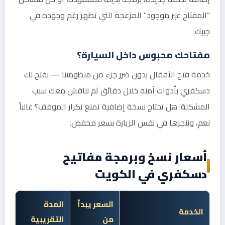
“المفتاح غير موجود” المزعجة التي تظهر رغم وجوده في
جيبك.
مفتاحك محبوس داخل السيارة؟
خدمة فتح الأقفال بدون ضرر جزء من منظومتنا — نفتح لك
دسكفري بأدوات آمنة خلال دقائق ثم نناقش معك سبب
المشكلة: هل تحتاج نسخة إضافية تمنع تكرار الموقف؟ غالباً
نعم، وننجزها في نفس الزيارة بسعر مخفض.
أسعار نسخ وبرمجة مفاتيح
دسكفري في الكويت
السعر يبدأ
المدة
الخدمة
من
التقريبية