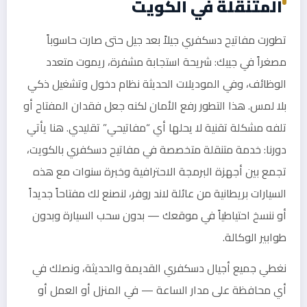
المتنقلة في الكويت
تطورت مفاتيح دسكفري جيلاً بعد جيل حتى صارت حاسوباً
مصغراً في جيبك: شريحة استجابة مشفرة، ريموت متعدد
الوظائف، وفي الموديلات الحديثة نظام دخول وتشغيل ذكي
بلا لمس. هذا التطور رفع الأمان لكنه جعل فقدان المفتاح أو
تلفه مشكلة تقنية لا يحلها أي “مفاتيحي” تقليدي. هنا يأتي
دورنا: خدمة متنقلة متخصصة في مفاتيح دسكفري بالكويت،
تجمع بين أجهزة البرمجة الاحترافية وخبرة سنوات مع هذه
السيارات بريطانية من عائلة لاند روفر، لنصنع لك مفتاحاً جديداً
أو ننسخ احتياطياً في موقعك — بدون سحب السيارة وبدون
طوابير الوكالة.
نغطي جميع أجيال دسكفري القديمة والحديثة، ونصلك في
أي محافظة على مدار الساعة — في المنزل أو العمل أو