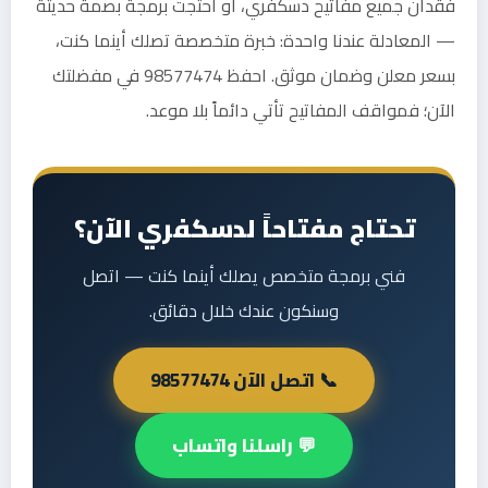
فقدان جميع مفاتيح دسكفري، أو احتجت برمجة بصمة حديثة
— المعادلة عندنا واحدة: خبرة متخصصة تصلك أينما كنت،
بسعر معلن وضمان موثق. احفظ 98577474 في مفضلتك
الآن؛ فمواقف المفاتيح تأتي دائماً بلا موعد.
تحتاج مفتاحاً لدسكفري الآن؟
فني برمجة متخصص يصلك أينما كنت — اتصل
وسنكون عندك خلال دقائق.
📞 اتصل الآن 98577474
💬 راسلنا واتساب