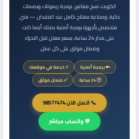
الكويت: نسخ مفاتيح، برمجة ريموتات وبصمات
ذكية، وصناعة مفتاح كامل عند الفقدان — فني
متخصص بأجهزة برمجة أصلية يصلك أينما كنت
على مدار 24 ساعة، بسعر معلن قبل التحرك
وضمان موثق على كل عمل.
🔑 برمجة أصلية
⚡ خدمة في موقعك
🕐 24 ساعة
✅ ضمان موثق
📞 اتصل الآن 98577474
💬 واتساب مباشر