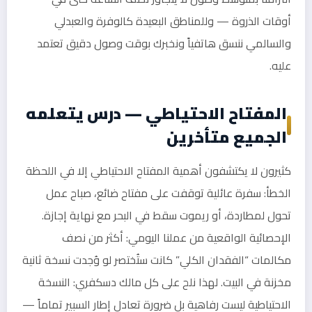
أوقات الذروة — وللمناطق البعيدة كالوفرة والعبدلي
والسالمي ننسق هاتفياً ونخبرك بوقت وصول دقيق تعتمد
عليه.
المفتاح الاحتياطي — درس يتعلمه
الجميع متأخرين
كثيرون لا يكتشفون أهمية المفتاح الاحتياطي إلا في اللحظة
الخطأ: سفرة عائلية توقفت على مفتاح ضائع، صباح عمل
تحول لمطاردة، أو ريموت سقط في البحر مع نهاية إجازة.
الإحصائية الواقعية من عملنا اليومي: أكثر من نصف
مكالمات “الفقدان الكلي” كانت ستُختصر لو وُجدت نسخة ثانية
مخزنة في البيت. لهذا نلح على كل مالك دسكفري: النسخة
الاحتياطية ليست رفاهية بل ضرورة تعادل إطار السبير تماماً —