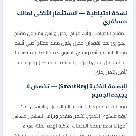
نسخة احتياطية — الاستثمار الأذكى لمالك
دسكفري
المفتاح الاحتياطي وأنت مرتاح أرخص وأسرع بكثير من مفتاح
الطوارئ بعد الفقدان؛ فحين يكون معك مفتاح أصلي تُنسخ
منه البيانات مباشرة وتقص السنون بدقة المطابقة. نصيحتنا
الدائمة لكل عميل: لا تؤجل النسخة الثانية — إنها بوليصة
تأمين بثمن رمزي.
البصمة الذكية (Smart Key) — تخصص لا
يجيده الجميع
موديلات دسكفري الحديثة بنظام الدخول والتشغيل الذكي
ترفع مستوى التحدي: تشفير متقدم وتزامن لاسلكي حساس.
أجهزتنا تدعم برمجة البصمات الذكية لهذه الفئة، سواء
إضافة بصمة جديدة، برمجة بديلة للمفقودة، أو حل مشاكل