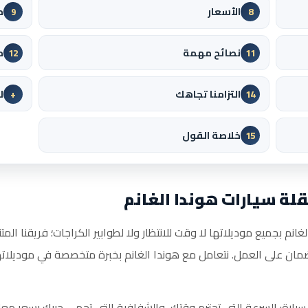
الأسعار
م
9
8
نصائح مهمة
م
12
11
التزامنا تجاهك
ل
+
14
خلاصة القول
15
لة سيارات هوندا الغانم
انم بجميع موديلاتها لا وقت للانتظار ولا لطوابير الكراجات؛ فريقنا الم
على العمل. نتعامل مع هوندا الغانم بخبرة متخصصة في موديلاتها
سيارة: السرعة التي تحترم وقتك، والشفافية التي تحمي جيبك بسعر معل