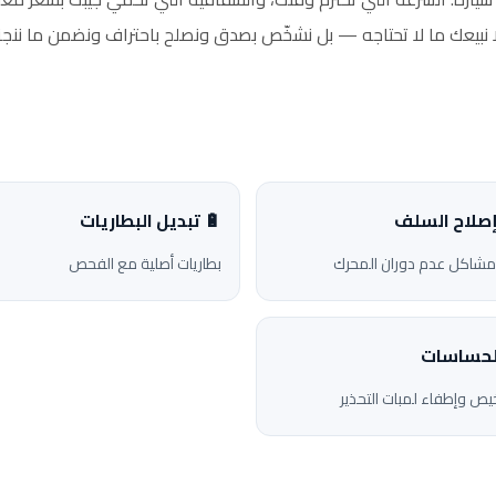
ا نبيعك ما لا تحتاجه — بل نشخّص بصدق ونصلح باحتراف ونضمن ما ننجز
إصلاح السلف
🔋 تبديل البطاريات
شاكل عدم دوران المحرك
بطاريات أصلية مع الفحص
 الحساسات
ص وإطفاء لمبات التحذير