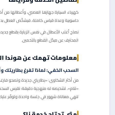
كهرباء السيارة جهازها العصبي، وأعطالها من أكثر 
حاسوبية وعدة قياس كاملة، فيشخّص العطل بدقة 
نصلح أغلب الأعطال في نفس الزيارة بقطع جديدة 
المحترف عن مبدّل القطع بالتخمين.
معلومات تهمك عن هوندا ال
السحب الخفي: لماذا تفرغ بطاريتك وأ
من أكثر الشكاوى: «بطاريتي جديدة وتصحو فارغة»
«تنام». تشخيصه له منهجية دقيقة: نقيس السحب ال
تنهي معاناة شهور في جلسة واحدة وتوفّر عليك شر
متى تحتاج خدمة نا؟