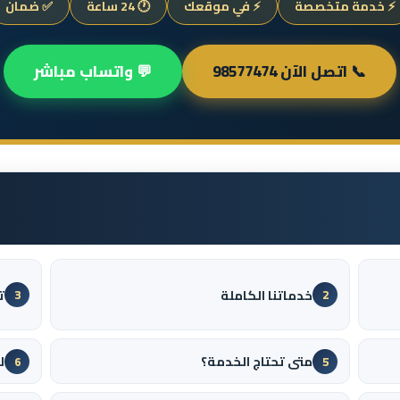
⚡ خدمة متخصصة
⚡ في موقعك
🕐 24 ساعة
✅ ضمان
📞 اتصل الآن 98577474
💬 واتساب مباشر
خدماتنا الكاملة
ت
3
2
متى تحتاج الخدمة؟
ل
6
5