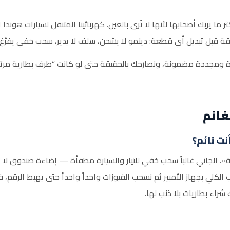
ما يربك أصحابها لأنها لا تُرى بالعين. كهربائينا المتنقل لسيارات هون
قبل تبديل أي قطعة: دينمو لا يشحن، سلف لا يدير، سحب خفي يفرّغ ا
ومجددة مضمونة، ونصارحك بالحقيقة حتى لو كانت “طرف بطارية مرتخٍ ب
غانم
نت نائم؟
. الجاني غالباً سحب خفي للتيار والسيارة مطفأة — إضاءة صندوق لا ت
كلي بجهاز الأمبير ثم نسحب الفيوزات واحداً واحداً حتى يهبط الرقم، ف
اء بطاريات بلا ذنب لها.