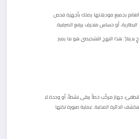
دا الغانم بجميع موديلاتها يصلك بأجهزة فحص
لبطارية، أو حساس منحرف يرفع الصرفية.
دينار”. هذا النهج التشخيصي هو ما يميز
نطفئ، جهاز مركّب خطأ يبقى نشطاً، أو وحدة لا
نكشف الدائرة المذنبة. عملية صبورة لكنها