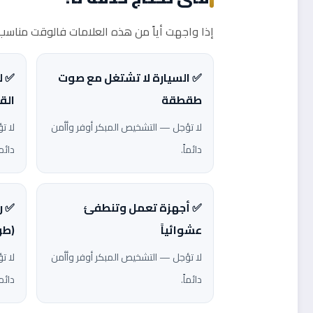
إذا واجهت أياً من هذه العلامات فالوقت مناسب ل
✅ السيارة لا تشتغل مع صوت
✅ ل
طقطقة
الق
لا تؤجل — التشخيص المبكر أوفر وأأمن
لا ت
دائماً.
دائما
✅ أجهزة تعمل وتنطفئ
✅ ر
عشوائياً
(طو
لا تؤجل — التشخيص المبكر أوفر وأأمن
لا ت
دائماً.
دائما