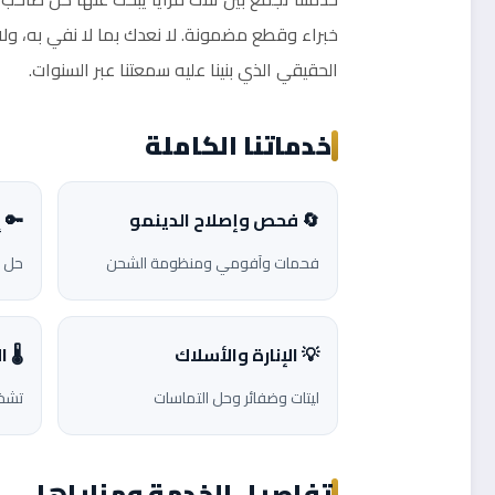
خبراء وقطع مضمونة. لا نعدك بما لا نفي به، ول
الحقيقي الذي بنينا عليه سمعتنا عبر السنوات.
خدماتنا الكاملة
🔄 فحص وإصلاح الدينمو
🔑 
فحمات وآفومي ومنظومة الشحن
حل م
💡 الإنارة والأسلاك
🌡️
ليتات وضفائر وحل التماسات
تشخي
تفاصيل الخدمة ومزاياها