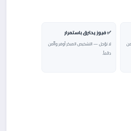
✅ فيوز يحترق باستمرار
من
لا تؤجل — التشخيص المبكر أوفر وأأمن
دائماً.