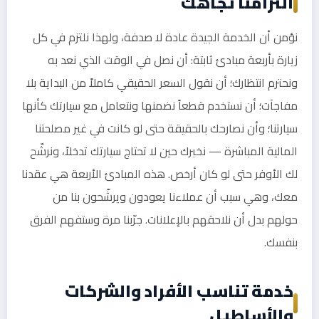
التزامنا تجاهك
نؤمن أن الخدمة الجيدة عادة لا صدفة، ولهذا نلتزم في كل
زيارة بأربعة مبادئ ثابتة: أن نصل في الوقت الذي نعد به
ونحترم انتظارك؛ أن نقول السعر الحقيقي كاملاً من البداية بلا
مفاجآت؛ أن نستخدم قطعاً نضمنها ونتعامل مع سيارتك كأنها
سيارتنا؛ وأن نصارحك بالحقيقة حتى لو كانت في غير مصلحتنا
المالية المباشرة — نخبرك حين لا تحتاج سيارتك تدخلاً، ونرشّح
لك الأوفر حتى لو كان أرخص. هذه المبادئ الأربعة هي عقدنا
معك، وهي سبب أن عملاءنا يعودون ويرشّحون بنا من
حولهم بدل أن نلاحقهم بالإعلانات. جرّبنا مرة وستفهم الفرق
بنفسك.
خدمة تناسب الأفراد والشركات
والأساطيل