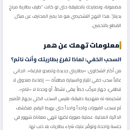
مضمونة، ونصارحك بالحقيقة حتى لو كانت “طرف بطارية مرتخٍ
بدينار”. هذا النهج التشخيصي هو ما يميز المحترف عن مبدّل
القطع بالتخمين.
معلومات تهمك عن همر
السحب الخفي: لماذا تفرغ بطاريتك وأنت نائم؟
من أكثر الشكاوى: «بطاريتي جديدة وتصحو فارغة». الجاني
غالباً سحب خفي للتيار والسيارة مطفأة — إضاءة صندوق لا
تنطفئ، جهاز مركّب خطأ يبقى نشطاً، أو وحدة لا «تنام».
تشخيصه له منهجية دقيقة: نقيس السحب الكلي بجهاز الأمبير
ثم نسحب الفيوزات واحداً واحداً حتى يهبط الرقم، فنكشف
الدائرة المذنبة. عملية صبورة لكنها تنهي معاناة شهور في
جلسة واحدة وتوفّر عليك شراء بطاريات بلا ذنب لها.