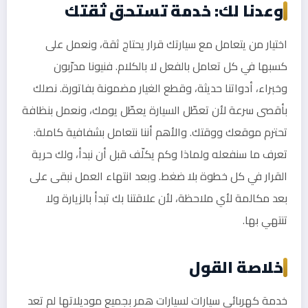
وعدنا لك: خدمة تستحق ثقتك
اختيار من يتعامل مع سيارتك قرار يحتاج ثقة، ونعمل على
كسبها في كل تعامل بالفعل لا بالكلام. فنيونا مدرّبون
وخبراء، أدواتنا حديثة، وقطع الغيار مضمونة بفاتورة. نصلك
بأقصى سرعة لأن تعطّل السيارة يعطّل يومك، ونعمل بنظافة
تحترم موقعك ووقتك. والأهم أننا نتعامل بشفافية كاملة:
تعرف ما سنفعله ولماذا وكم يكلّف قبل أن نبدأ، ولك حرية
القرار في كل خطوة بلا ضغط. وبعد انتهاء العمل نبقى على
بعد مكالمة لأي ملاحظة، لأن علاقتنا بك تبدأ بالزيارة ولا
تنتهي بها.
خلاصة القول
خدمة كهربائي سيارات لسيارات همر بجميع موديلاتها لم تعد