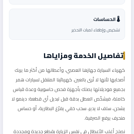
🌡️ الحساسات
تشخيص وإطفاء لمبات التحذير
تفاصيل الخدمة ومزاياها
كهرباء السيارة جهازها العصبي، وأعطالها من أكثر ما يربك
أصحابها لأنها لا تُرى بالعين. كهربائينا المتنقل لسيارات همر
بجميع موديلاتها يصلك بأجهزة فحص حاسوبية وعدة قياس
كاملة، فيشخّص العطل بدقة قبل تبديل أي قطعة: دينمو لا
يشحن، سلف لا يدير، سحب خفي يفرّغ البطارية، أو حساس
منحرف يرفع الصرفية.
نصلح أغلب الأعطال في نفس الزيارة بقطع جديدة ومجددة