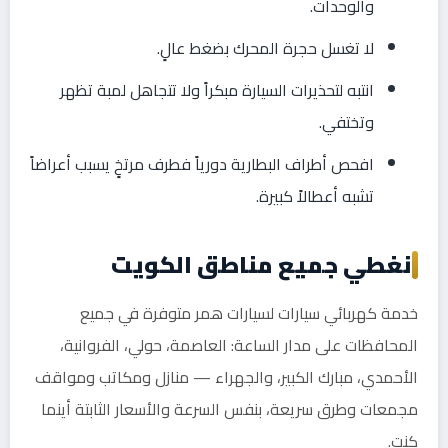
والوحدات.
لا تغسل حجرة المحرك بضغط عالٍ.
انتبه لتحذيرات السيارة مبكراً ولا تتجاهل لمبة تظهر
وتختفي.
افحص أطراف البطارية دورياً فطرف مرتخٍ يسبب أعراضاً
تشبه أعطالاً كبيرة.
نغطي جميع مناطق الكويت
خدمة كهربائي سيارات لسيارات همر متوفرة في جميع
المحافظات على مدار الساعة: العاصمة، حولي، الفروانية،
الأحمدي، مبارك الكبير، والجهراء — منازل ومكاتب ومواقف
مجمعات وطرق سريعة، بنفس السرعة والأسعار الثابتة أينما
كنت.