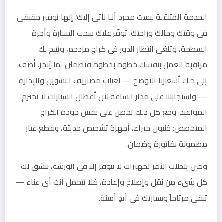
الخدمة المتنقلة ليست مجرد أننا نأتي إليك؛ إنها توفير حقيقي
في وقتك ومالك وراحتك. توفّر عليك سحب السيارة وأجرة
السطحة، وتلغي انتظار الدور في كراج مزدحم، وتتيح لك
مراقبة العمل بنفسك خطوة بخطوة فتطمئن لما يُنجز. أضف
إلى ذلك أسعارنا الأوضح — لغياب مصاريف التشوين والإدارة
— واستجابتنا على مدار الساعة لأن أعطال السيارات لا تحترم
المواعيد. ومع كل ذلك تحصل على نفس جودة الكراج
المتخصص: فنيون خبراء، أجهزة تشخيص حديثة، وقطع غيار
مضمونة بفاتورة وضمان.
وحين يتطلب الأمر تجهيزات لا تتوفر إلا في الورشة، ننسّق لك
كل شيء من نقل وإصلاح وإعادة، فلا تتحمل أنت أي عناء —
تبقى مرتاحاً وسيارتك في أيدٍ أمينة.