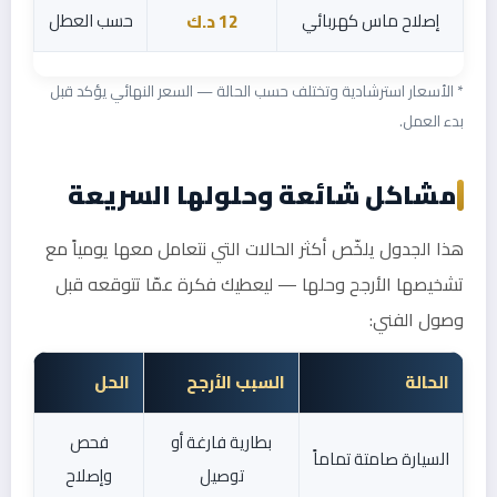
إصلاح ماس كهربائي
حسب العطل
12 د.ك
* الأسعار استرشادية وتختلف حسب الحالة — السعر النهائي يؤكد قبل
بدء العمل.
مشاكل شائعة وحلولها السريعة
هذا الجدول يلخّص أكثر الحالات التي نتعامل معها يومياً مع
تشخيصها الأرجح وحلها — ليعطيك فكرة عمّا تتوقعه قبل
وصول الفني:
الحالة
السبب الأرجح
الحل
بطارية فارغة أو
فحص
السيارة صامتة تماماً
توصيل
وإصلاح