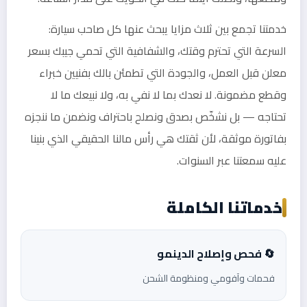
خدمتنا تجمع بين ثلاث مزايا يبحث عنها كل صاحب سيارة:
السرعة التي تحترم وقتك، والشفافية التي تحمي جيبك بسعر
معلن قبل العمل، والجودة التي تطمئن بالك بفنيين خبراء
وقطع مضمونة. لا نعدك بما لا نفي به، ولا نبيعك ما لا
تحتاجه — بل نشخّص بصدق ونصلح باحتراف ونضمن ما ننجزه
بفاتورة موثقة، لأن ثقتك هي رأس مالنا الحقيقي الذي بنينا
عليه سمعتنا عبر السنوات.
خدماتنا الكاملة
🔄 فحص وإصلاح الدينمو
فحمات وآفومي ومنظومة الشحن