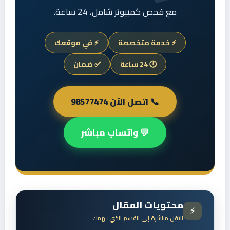
مع فحص كمبيوتر شامل، 24 ساعة.
⚡ خدمة متخصصة
⚡ في موقعك
🕐 24 ساعة
✅ ضمان
📞 اتصل الآن 98577474
💬 واتساب مباشر
محتويات المقال
⚡
انتقل مباشرة إلى القسم الذي يهمك