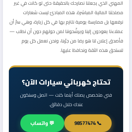
المهني الذي يجعلنا نصارحك بالحقيقة حتى لو كانت في غير
مصلحتنا المالية المباشرة. هذه المبادئ ليست شعارات
نرفعها بل ممارسة يومية نلتزم بها في كل زيارة، وهي سرّ أن
عملاءنا يعودون إلينا ويرشّحوننا لمن حولهم دون أن نطلب —
فأصدق إعلان لنا هو رضا من جرّبنا، ونحن نعمل كل يوم
لنستحق هذه الثقة ونحافظ عليها.
تحتاج كهربائي سيارات الآن؟
فني متخصص يصلك أينما كنت — اتصل وسنكون
عندك خلال دقائق.
📞 98577474
💬 واتساب