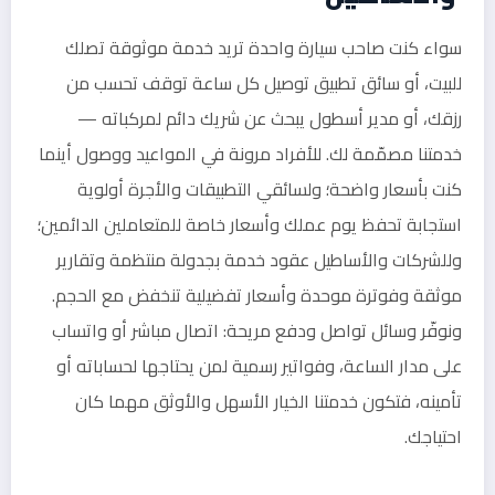
سواء كنت صاحب سيارة واحدة تريد خدمة موثوقة تصلك
للبيت، أو سائق تطبيق توصيل كل ساعة توقف تحسب من
رزقك، أو مدير أسطول يبحث عن شريك دائم لمركباته —
خدمتنا مصمّمة لك. للأفراد مرونة في المواعيد ووصول أينما
كنت بأسعار واضحة؛ ولسائقي التطبيقات والأجرة أولوية
استجابة تحفظ يوم عملك وأسعار خاصة للمتعاملين الدائمين؛
وللشركات والأساطيل عقود خدمة بجدولة منتظمة وتقارير
موثقة وفوترة موحدة وأسعار تفضيلية تنخفض مع الحجم.
ونوفّر وسائل تواصل ودفع مريحة: اتصال مباشر أو واتساب
على مدار الساعة، وفواتير رسمية لمن يحتاجها لحساباته أو
تأمينه، فتكون خدمتنا الخيار الأسهل والأوثق مهما كان
احتياجك.