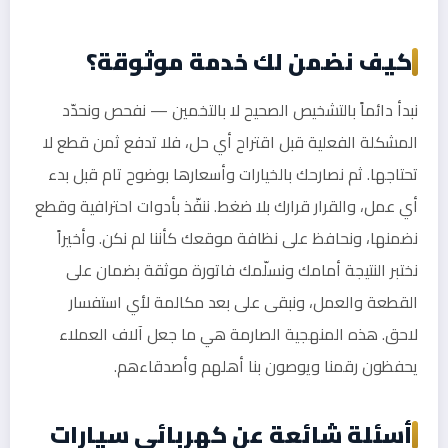
كيف نضمن لك خدمة موثوقة؟
نبدأ دائماً بالتشخيص الصحيح لا بالتخمين — نفحص ونحدّد
المشكلة الفعلية قبل اقتراح أي حل، فلا تدفع ثمن قطع لا
تحتاجها. ثم نصارحك بالخيارات وأسعارها بوضوح تام قبل بدء
أي عمل، والقرار قرارك بلا ضغط. ننفّذ بأدوات احترافية وقطع
نضمنها، ونحافظ على نظافة موقعك كأننا لم نكن. وأخيراً
نختبر النتيجة أمامك ونسلّمك فاتورة موثقة بضمان على
القطعة والعمل، ونبقى على بعد مكالمة لأي استفسار
لاحق. هذه المنهجية الصارمة هي ما جعل آلاف العملاء
يحفظون رقمنا ويوصون بنا أهلهم وأصدقاءهم.
أسئلة شائعة عن كهربائي سيارات