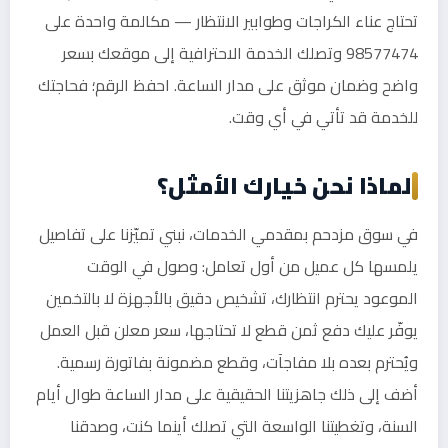
تحتاج عناء الكراجات وطوابير الانتظار — مكالمة واحدة على
98577474 وتصلك الخدمة الاحترافية إلى موقعك بسعر
واضح وضمان موثق على مدار الساعة. احفظ الرقم؛ فحاجتك
للخدمة قد تأتي في أي وقت.
لماذا نحن خيارك الأمثل؟
في سوق مزدحم بمقدمي الخدمات، نبني تميّزنا على تفاصيل
يلمسها كل عميل من أول تعامل: وصول في الوقت
الموعود يحترم انتظارك، تشخيص دقيق بالأجهزة لا بالتخمين
يوفّر عليك دفع ثمن قطع لا تحتاجها، سعر معلن قبل العمل
ويُحترم بعده بلا مفاجآت، وقطع مضمونة بفاتورة رسمية.
أضف إلى ذلك جاهزيتنا الحقيقية على مدار الساعة طوال أيام
السنة، وتغطيتنا الواسعة التي تصلك أينما كنت، وصدقنا