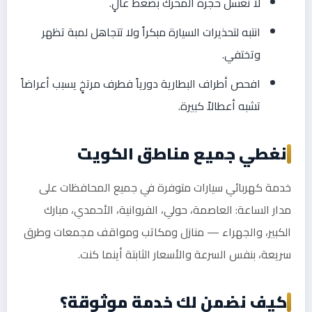
لا تغسل حجرة المحرك بضغط عالٍ.
انتبه لتحذيرات السيارة مبكراً ولا تتجاهل لمبة تظهر
وتختفي.
افحص أطراف البطارية دورياً فطرف مرتخٍ يسبب أعراضاً
تشبه أعطالاً كبيرة.
نغطي جميع مناطق الكويت
خدمة كهربائي سيارات متوفرة في جميع المحافظات على
مدار الساعة: العاصمة، حولي، الفروانية، الأحمدي، مبارك
الكبير، والجهراء — منازل ومكاتب ومواقف مجمعات وطرق
سريعة، بنفس السرعة والأسعار الثابتة أينما كنت.
كيف نضمن لك خدمة موثوقة؟