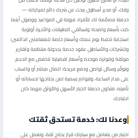
رزقك، أو مدير أسطول يبحث عن شريك دائم لمركباته —
خدمتنا مصمّمة لك. للأفراد مرونة في المواعيد ووصول أينما
كنت بأسعار واضحة؛ ولسائقي التطبيقات والأجرة أولوية
استجابة تحفظ يوم عملك وأسعار خاصة للمتعاملين الدائمين؛
وللشركات والأساطيل عقود خدمة بجدولة منتظمة وتقارير
موثقة وفوترة موحدة وأسعار تفضيلية تنخفض مع الحجم.
ونوفّر وسائل تواصل ودفع مريحة: اتصال مباشر أو واتساب
على مدار الساعة، وفواتير رسمية لمن يحتاجها لحساباته أو
تأمينه، فتكون خدمتنا الخيار الأسهل والأوثق مهما كان
احتياجك.
وعدنا لك: خدمة تستحق ثقتك
اختيار من يتعامل مع سيارتك قرار يحتاج ثقة، ونعمل على