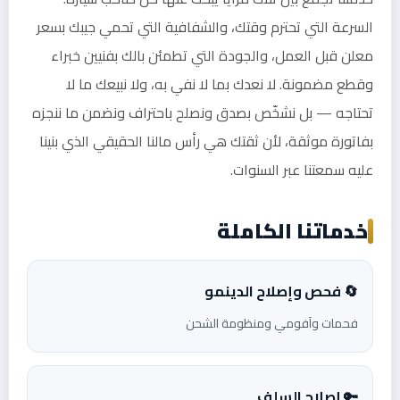
السرعة التي تحترم وقتك، والشفافية التي تحمي جيبك بسعر
معلن قبل العمل، والجودة التي تطمئن بالك بفنيين خبراء
وقطع مضمونة. لا نعدك بما لا نفي به، ولا نبيعك ما لا
تحتاجه — بل نشخّص بصدق ونصلح باحتراف ونضمن ما ننجزه
بفاتورة موثقة، لأن ثقتك هي رأس مالنا الحقيقي الذي بنينا
عليه سمعتنا عبر السنوات.
خدماتنا الكاملة
🔄 فحص وإصلاح الدينمو
فحمات وآفومي ومنظومة الشحن
🔑 إصلاح السلف