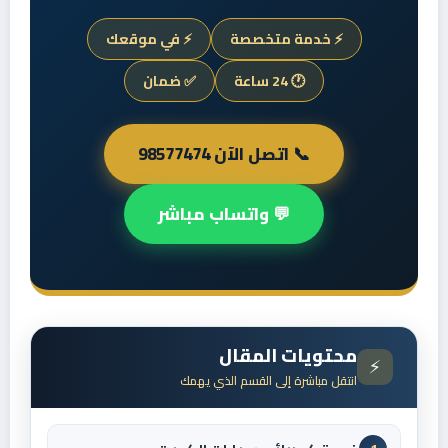
⚡ خدمة متخصصة
⚡ في موقعك
🕐 24 ساعة
✅ ضمان
📞 اتصل الآن 98577474
💬 واتساب مباشر
محتويات المقال
⚡
انتقل مباشرة إلى القسم الذي يهمك