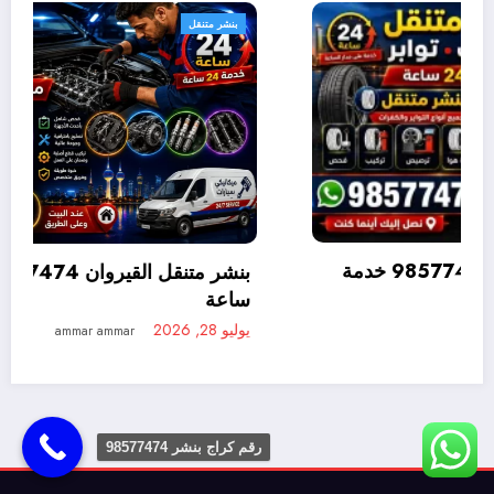
بنشر متنقل
بنشر متنقل المنطقة العاشرة 98577474 خدمة
متنقلة 24 ساعة
يوليو 28, 2026
ammar ammar
رقم كراج بنشر 98577474