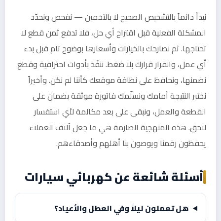
نبدأ دائماً بالتشخيص الصحيح لا بالتخمين — نفحص ونحدّد
المشكلة الفعلية قبل اقتراح أي حل، فلا تدفع ثمن قطع لا
تحتاجها. ثم نصارحك بالخيارات وأسعارها بوضوح تام قبل بدء
أي عمل، والقرار قرارك بلا ضغط. ننفّذ بأدوات احترافية وقطع
نضمنها، ونحافظ على نظافة موقعك كأننا لم نكن. وأخيراً
نختبر النتيجة أمامك ونسلّمك فاتورة موثقة بضمان على
القطعة والعمل، ونبقى على بعد مكالمة لأي استفسار
لاحق. هذه المنهجية الصارمة هي ما جعل آلاف العملاء
يحفظون رقمنا ويوصون بنا أهلهم وأصدقاءهم.
أسئلة شائعة عن كهربائي سيارات
هل تعملون ليلاً وفي العطل والأعياد؟