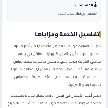
🌡️ الحساسات
تشخيص وإطفاء لمبات التحذير
تفاصيل الخدمة ومزاياها
كهرباء السيارة جهازها العصبي، وأعطالها من أكثر ما يربك
أصحابها لأنها لا تُرى بالعين. كهربائينا المتنقل في جميع
مناطق الكويت يصلك بأجهزة فحص حاسوبية وعدة قياس
كاملة، فيشخّص العطل بدقة قبل تبديل أي قطعة: دينمو لا
يشحن، سلف لا يدير، سحب خفي يفرّغ البطارية، أو حساس
منحرف يرفع الصرفية.
نصلح أغلب الأعطال في نفس الزيارة بقطع جديدة ومجددة
مضمونة، ونصارحك بالحقيقة حتى لو كانت “طرف بطارية مرتخٍ