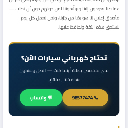
عملاءنا يعودون إلينا ويرشّحوننا لمن حولهم دون أن نطلب —
فأصدق إعلان لنا هو رضا من جرّبنا، ونحن نعمل كل يوم
لنستحق هذه الثقة ونحافظ عليها.
تحتاج كهربائي سيارات الآن؟
فني متخصص يصلك أينما كنت — اتصل وسنكون
عندك خلال دقائق.
📞 98577474
💬 واتساب