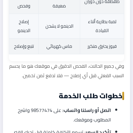
طقطقة دون دوران
ضعيفة
وفحص
لمبة بطارية أثناء
إصلاح
الدينمو لا يشحن
القيادة
الدينمو
فيوز يحترق متكرر
ماس كهربائي
تتبع وإصلاح
وفي جميع الحالات، الفحص الدقيق في موقعك هو ما يحسم
السبب الفعلي قبل أي إصلاح — فلا تدفع ثمن تخمين.
خطوات طلب الخدمة
اتصل أو راسلنا واتساب:
على 98577474 واشرح
المطلوب وموقعك.
تأكيد السعر:
تسمع التكلفة كاملة قبل تحرك الفني.