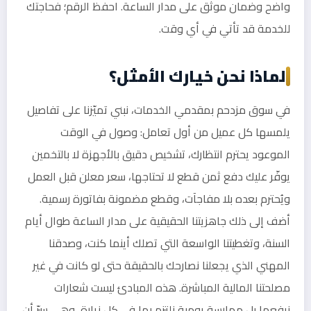
واضح وضمان موثق على مدار الساعة. احفظ الرقم؛ فحاجتك
للخدمة قد تأتي في أي وقت.
لماذا نحن خيارك الأمثل؟
في سوق مزدحم بمقدمي الخدمات، نبني تميّزنا على تفاصيل
يلمسها كل عميل من أول تعامل: وصول في الوقت
الموعود يحترم انتظارك، تشخيص دقيق بالأجهزة لا بالتخمين
يوفّر عليك دفع ثمن قطع لا تحتاجها، سعر معلن قبل العمل
ويُحترم بعده بلا مفاجآت، وقطع مضمونة بفاتورة رسمية.
أضف إلى ذلك جاهزيتنا الحقيقية على مدار الساعة طوال أيام
السنة، وتغطيتنا الواسعة التي تصلك أينما كنت، وصدقنا
المهني الذي يجعلنا نصارحك بالحقيقة حتى لو كانت في غير
مصلحتنا المالية المباشرة. هذه المبادئ ليست شعارات
نرفعها بل ممارسة يومية نلتزم بها في كل زيارة، وهي سرّ أن