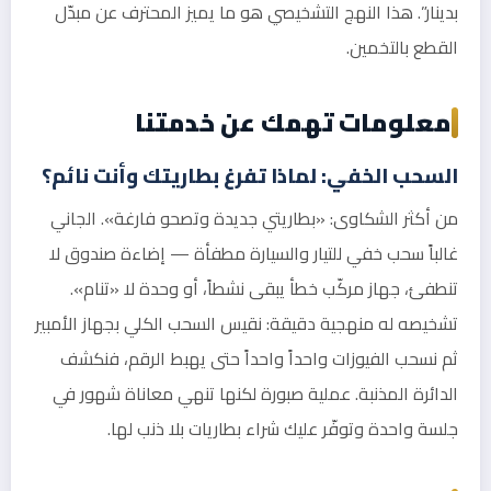
بدينار”. هذا النهج التشخيصي هو ما يميز المحترف عن مبدّل
القطع بالتخمين.
معلومات تهمك عن خدمتنا
السحب الخفي: لماذا تفرغ بطاريتك وأنت نائم؟
من أكثر الشكاوى: «بطاريتي جديدة وتصحو فارغة». الجاني
غالباً سحب خفي للتيار والسيارة مطفأة — إضاءة صندوق لا
تنطفئ، جهاز مركّب خطأ يبقى نشطاً، أو وحدة لا «تنام».
تشخيصه له منهجية دقيقة: نقيس السحب الكلي بجهاز الأمبير
ثم نسحب الفيوزات واحداً واحداً حتى يهبط الرقم، فنكشف
الدائرة المذنبة. عملية صبورة لكنها تنهي معاناة شهور في
جلسة واحدة وتوفّر عليك شراء بطاريات بلا ذنب لها.