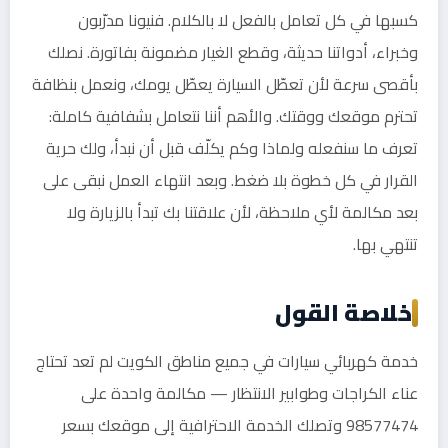
كسبها في كل تعامل بالفعل لا بالكلام. فنيونا مدرّبون
وخبراء، أدواتنا حديثة، وقطع الغيار مضمونة بفاتورة. نصلك
بأقصى سرعة لأن تعطّل السيارة يعطّل يومك، ونعمل بنظافة
تحترم موقعك ووقتك. والأهم أننا نتعامل بشفافية كاملة:
تعرف ما سنفعله ولماذا وكم يكلّف قبل أن نبدأ، ولك حرية
القرار في كل خطوة بلا ضغط. وبعد انتهاء العمل نبقى على
بعد مكالمة لأي ملاحظة، لأن علاقتنا بك تبدأ بالزيارة ولا
تنتهي بها.
خلاصة القول
خدمة كهربائي سيارات في جميع مناطق الكويت لم تعد تحتاج
عناء الكراجات وطوابير الانتظار — مكالمة واحدة على
98577474 وتصلك الخدمة الاحترافية إلى موقعك بسعر