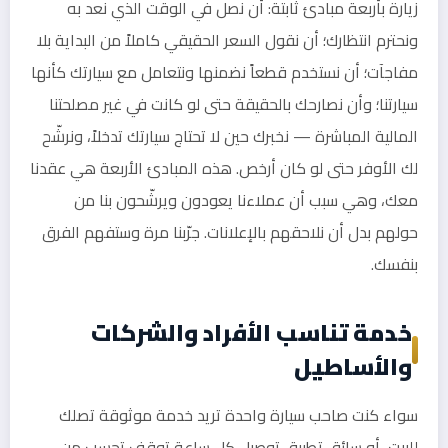
زيارة بأربعة مبادئ ثابتة: أن نصل في الوقت الذي نعد به
ونحترم انتظارك؛ أن نقول السعر الحقيقي كاملاً من البداية بلا
مفاجآت؛ أن نستخدم قطعاً نضمنها ونتعامل مع سيارتك كأنها
سيارتنا؛ وأن نصارحك بالحقيقة حتى لو كانت في غير مصلحتنا
المالية المباشرة — نخبرك حين لا تحتاج سيارتك تدخلاً، ونرشّح
لك الأوفر حتى لو كان أرخص. هذه المبادئ الأربعة هي عقدنا
معك، وهي سبب أن عملاءنا يعودون ويرشّحون بنا من
حولهم بدل أن نلاحقهم بالإعلانات. جرّبنا مرة وستفهم الفرق
بنفسك.
خدمة تناسب الأفراد والشركات
والأساطيل
سواء كنت صاحب سيارة واحدة تريد خدمة موثوقة تصلك
للبيت، أو سائق تطبيق توصيل كل ساعة توقف تحسب من