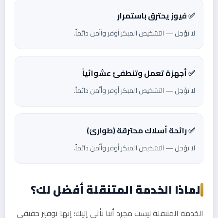
✅ فيوز يحترق باستمرار
لا تؤجل — التشخيص المبكر أوفر وأأمن دائماً.
✅ أجهزة تعمل وتنطفئ عشوائياً
لا تؤجل — التشخيص المبكر أوفر وأأمن دائماً.
✅ رائحة أسلاك محترقة (طوارئ)
لا تؤجل — التشخيص المبكر أوفر وأأمن دائماً.
لماذا الخدمة المتنقلة أفضل لك؟
الخدمة المتنقلة ليست مجرد أننا نأتي إليك؛ إنها توفير حقيقي