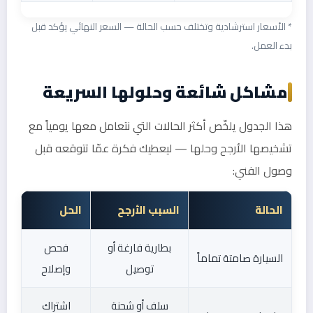
* الأسعار استرشادية وتختلف حسب الحالة — السعر النهائي يؤكد قبل
بدء العمل.
مشاكل شائعة وحلولها السريعة
هذا الجدول يلخّص أكثر الحالات التي نتعامل معها يومياً مع
تشخيصها الأرجح وحلها — ليعطيك فكرة عمّا تتوقعه قبل
وصول الفني:
الحالة
السبب الأرجح
الحل
بطارية فارغة أو
فحص
السيارة صامتة تماماً
توصيل
وإصلاح
سلف أو شحنة
اشتراك