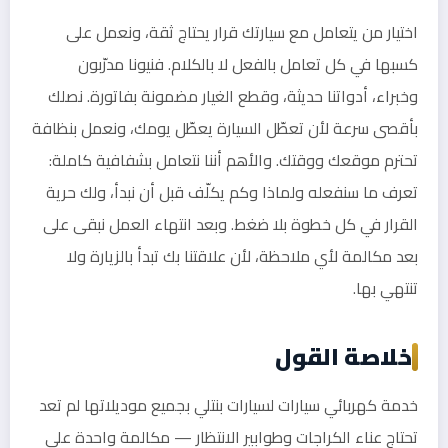
اختيار من يتعامل مع سيارتك قرار يحتاج ثقة، ونعمل على
كسبها في كل تعامل بالفعل لا بالكلام. فنيونا مدرّبون
وخبراء، أدواتنا حديثة، وقطع الغيار مضمونة بفاتورة. نصلك
بأقصى سرعة لأن تعطّل السيارة يعطّل يومك، ونعمل بنظافة
تحترم موقعك ووقتك. والأهم أننا نتعامل بشفافية كاملة:
تعرف ما سنفعله ولماذا وكم يكلّف قبل أن نبدأ، ولك حرية
القرار في كل خطوة بلا ضغط. وبعد انتهاء العمل نبقى على
بعد مكالمة لأي ملاحظة، لأن علاقتنا بك تبدأ بالزيارة ولا
تنتهي بها.
خلاصة القول
خدمة كهربائي سيارات لسيارات بنتلي بجميع موديلاتها لم تعد
تحتاج عناء الكراجات وطوابير الانتظار — مكالمة واحدة على