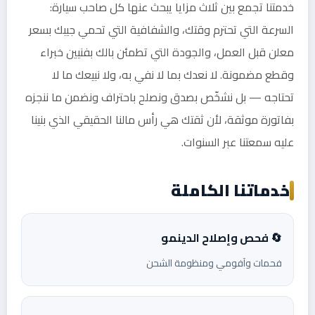
خدمتنا تجمع بين ثلاث مزايا يبحث عنها كل صاحب سيارة:
السرعة التي تحترم وقتك، والشفافية التي تحمي جيبك بسعر
معلن قبل العمل، والجودة التي تطمئن بالك بفنيين خبراء
وقطع مضمونة. لا نعدك بما لا نفي به، ولا نبيعك ما لا
تحتاجه — بل نشخّص بصدق ونصلح باحتراف ونضمن ما ننجزه
بفاتورة موثقة، لأن ثقتك هي رأس مالنا الحقيقي الذي بنينا
عليه سمعتنا عبر السنوات.
خدماتنا الكاملة
🔄 فحص وإصلاح الدينمو
فحمات وآفومي ومنظومة الشحن