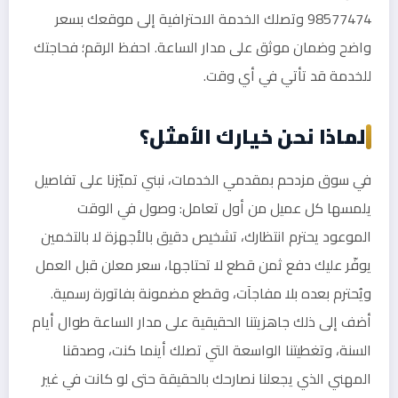
98577474 وتصلك الخدمة الاحترافية إلى موقعك بسعر
واضح وضمان موثق على مدار الساعة. احفظ الرقم؛ فحاجتك
للخدمة قد تأتي في أي وقت.
لماذا نحن خيارك الأمثل؟
في سوق مزدحم بمقدمي الخدمات، نبني تميّزنا على تفاصيل
يلمسها كل عميل من أول تعامل: وصول في الوقت
الموعود يحترم انتظارك، تشخيص دقيق بالأجهزة لا بالتخمين
يوفّر عليك دفع ثمن قطع لا تحتاجها، سعر معلن قبل العمل
ويُحترم بعده بلا مفاجآت، وقطع مضمونة بفاتورة رسمية.
أضف إلى ذلك جاهزيتنا الحقيقية على مدار الساعة طوال أيام
السنة، وتغطيتنا الواسعة التي تصلك أينما كنت، وصدقنا
المهني الذي يجعلنا نصارحك بالحقيقة حتى لو كانت في غير