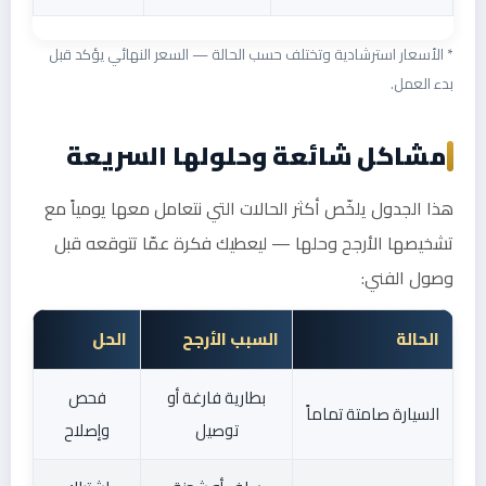
* الأسعار استرشادية وتختلف حسب الحالة — السعر النهائي يؤكد قبل
بدء العمل.
مشاكل شائعة وحلولها السريعة
هذا الجدول يلخّص أكثر الحالات التي نتعامل معها يومياً مع
تشخيصها الأرجح وحلها — ليعطيك فكرة عمّا تتوقعه قبل
وصول الفني:
الحالة
السبب الأرجح
الحل
بطارية فارغة أو
فحص
السيارة صامتة تماماً
توصيل
وإصلاح