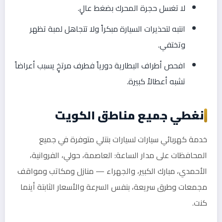
لا تغسل حجرة المحرك بضغط عالٍ.
انتبه لتحذيرات السيارة مبكراً ولا تتجاهل لمبة تظهر
وتختفي.
افحص أطراف البطارية دورياً فطرف مرتخٍ يسبب أعراضاً
تشبه أعطالاً كبيرة.
نغطي جميع مناطق الكويت
خدمة كهربائي سيارات لسيارات بنتلي متوفرة في جميع
المحافظات على مدار الساعة: العاصمة، حولي، الفروانية،
الأحمدي، مبارك الكبير، والجهراء — منازل ومكاتب ومواقف
مجمعات وطرق سريعة، بنفس السرعة والأسعار الثابتة أينما
كنت.