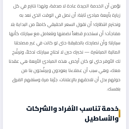
نؤمن أن الخدمة الجيدة عادة لا صدفة، ولهذا نلتزم في كل
زيارة بأربعة مبادئ ثابتة: أن نصل في الوقت الذي نعد به
ونحترم انتظارك؛ أن نقول السعر الحقيقي كاملاً من البداية بلا
مفاجآت؛ أن نستخدم قطعاً نضمنها ونتعامل مع سيارتك كأنها
سيارتنا؛ وأن نصارحك بالحقيقة حتى لو كانت في غير مصلحتنا
المالية المباشرة — نخبرك حين لا تحتاج سيارتك تدخلاً، ونرشّح
لك الأوفر حتى لو كان أرخص. هذه المبادئ الأربعة هي عقدنا
معك، وهي سبب أن عملاءنا يعودون ويرشّحون بنا من
حولهم بدل أن نلاحقهم بالإعلانات. جرّبنا مرة وستفهم الفرق
بنفسك.
خدمة تناسب الأفراد والشركات
والأساطيل