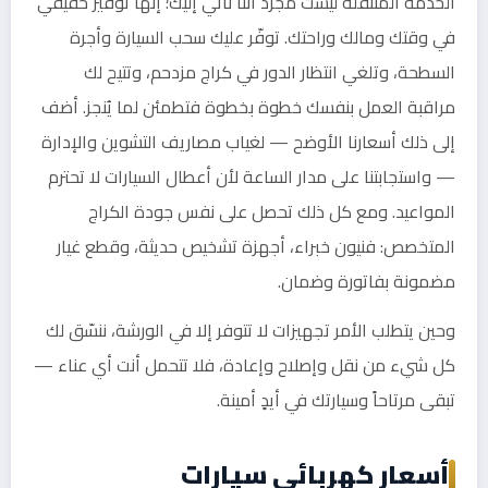
الخدمة المتنقلة ليست مجرد أننا نأتي إليك؛ إنها توفير حقيقي
في وقتك ومالك وراحتك. توفّر عليك سحب السيارة وأجرة
السطحة، وتلغي انتظار الدور في كراج مزدحم، وتتيح لك
مراقبة العمل بنفسك خطوة بخطوة فتطمئن لما يُنجز. أضف
إلى ذلك أسعارنا الأوضح — لغياب مصاريف التشوين والإدارة
— واستجابتنا على مدار الساعة لأن أعطال السيارات لا تحترم
المواعيد. ومع كل ذلك تحصل على نفس جودة الكراج
المتخصص: فنيون خبراء، أجهزة تشخيص حديثة، وقطع غيار
مضمونة بفاتورة وضمان.
وحين يتطلب الأمر تجهيزات لا تتوفر إلا في الورشة، ننسّق لك
كل شيء من نقل وإصلاح وإعادة، فلا تتحمل أنت أي عناء —
تبقى مرتاحاً وسيارتك في أيدٍ أمينة.
أسعار كهربائي سيارات