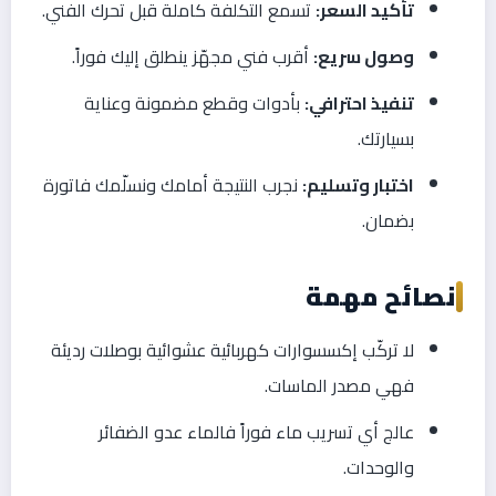
تأكيد السعر:
تسمع التكلفة كاملة قبل تحرك الفني.
وصول سريع:
أقرب فني مجهّز ينطلق إليك فوراً.
تنفيذ احترافي:
بأدوات وقطع مضمونة وعناية
بسيارتك.
اختبار وتسليم:
نجرب النتيجة أمامك ونسلّمك فاتورة
بضمان.
نصائح مهمة
لا تركّب إكسسوارات كهربائية عشوائية بوصلات رديئة
فهي مصدر الماسات.
عالج أي تسريب ماء فوراً فالماء عدو الضفائر
والوحدات.