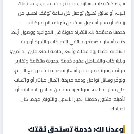
سواء كنت صاحب سيارة واحدة تريد خدمة موثوقة تصلك
للبيت، أو سائق تطبيق توصيل كل ساعة توقف تحسب من
رزقك، أو مدير أسطول يبحث عن شريك دائم لمركباته —
خدمتنا مصمّمة لك. للأفراد مرونة في المواعيد ووصول أينما
كنت بأسعار واضحة؛ ولسائقي التطبيقات والأجرة أولوية
استجابة تحفظ يوم عملك وأسعار خاصة للمتعاملين الدائمين؛
وللشركات والأساطيل عقود خدمة بجدولة منتظمة وتقارير
موثقة وفوترة موحدة وأسعار تفضيلية تنخفض مع الحجم.
ونوفّر وسائل تواصل ودفع مريحة: اتصال مباشر أو واتساب
على مدار الساعة، وفواتير رسمية لمن يحتاجها لحساباته أو
تأمينه، فتكون خدمتنا الخيار الأسهل والأوثق مهما كان
احتياجك.
وعدنا لك: خدمة تستحق ثقتك