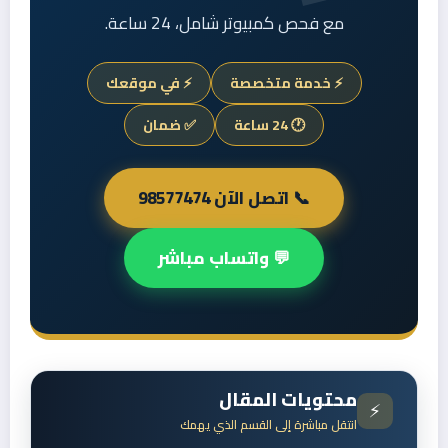
مع فحص كمبيوتر شامل، 24 ساعة.
⚡ خدمة متخصصة
⚡ في موقعك
🕐 24 ساعة
✅ ضمان
📞 اتصل الآن 98577474
💬 واتساب مباشر
محتويات المقال
⚡
انتقل مباشرة إلى القسم الذي يهمك