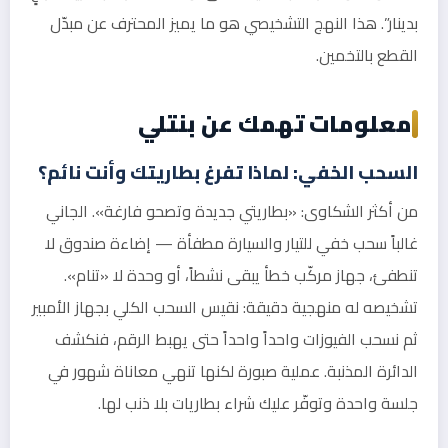
بدينار”. هذا النهج التشخيصي هو ما يميز المحترف عن مبدّل
القطع بالتخمين.
معلومات تهمك عن بنتلي
السحب الخفي: لماذا تفرغ بطاريتك وأنت نائم؟
من أكثر الشكاوى: «بطاريتي جديدة وتصحو فارغة». الجاني
غالباً سحب خفي للتيار والسيارة مطفأة — إضاءة صندوق لا
تنطفئ، جهاز مركّب خطأ يبقى نشطاً، أو وحدة لا «تنام».
تشخيصه له منهجية دقيقة: نقيس السحب الكلي بجهاز الأمبير
ثم نسحب الفيوزات واحداً واحداً حتى يهبط الرقم، فنكشف
الدائرة المذنبة. عملية صبورة لكنها تنهي معاناة شهور في
جلسة واحدة وتوفّر عليك شراء بطاريات بلا ذنب لها.