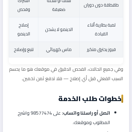
سلف أو شحنة
اشتراك
طقطقة دون دوران
ضعيفة
وفحص
لمبة بطارية أثناء
إصلاح
الدينمو لا يشحن
القيادة
الدينمو
فيوز يحترق متكرر
ماس كهربائي
تتبع وإصلاح
وفي جميع الحالات، الفحص الدقيق في موقعك هو ما يحسم
السبب الفعلي قبل أي إصلاح — فلا تدفع ثمن تخمين.
خطوات طلب الخدمة
اتصل أو راسلنا واتساب:
على 98577474 واشرح
المطلوب وموقعك.