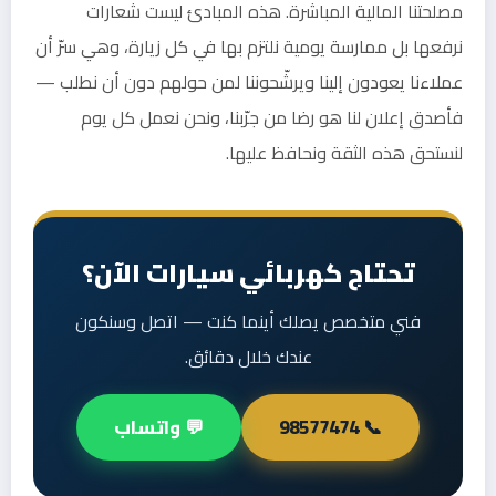
مصلحتنا المالية المباشرة. هذه المبادئ ليست شعارات
نرفعها بل ممارسة يومية نلتزم بها في كل زيارة، وهي سرّ أن
عملاءنا يعودون إلينا ويرشّحوننا لمن حولهم دون أن نطلب —
فأصدق إعلان لنا هو رضا من جرّبنا، ونحن نعمل كل يوم
لنستحق هذه الثقة ونحافظ عليها.
تحتاج كهربائي سيارات الآن؟
فني متخصص يصلك أينما كنت — اتصل وسنكون
عندك خلال دقائق.
📞 98577474
💬 واتساب