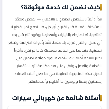
كيف نضمن لك خدمة موثوقة؟
نبدأ دائماً بالتشخيص الصحيح لا بالتخمين — نفحص ونحدّد
المشكلة الفعلية قبل اقتراح أي حل، فلا تدفع ثمن قطع لا
تحتاجها. ثم نصارحك بالخيارات وأسعارها بوضوح تام قبل بدء
أي عمل، والقرار قرارك بلا ضغط. ننفّذ بأدوات احترافية وقطع
نضمنها، ونحافظ على نظافة موقعك كأننا لم نكن. وأخيراً
نختبر النتيجة أمامك ونسلّمك فاتورة موثقة بضمان على
القطعة والعمل، ونبقى على بعد مكالمة لأي استفسار
لاحق. هذه المنهجية الصارمة هي ما جعل آلاف العملاء
يحفظون رقمنا ويوصون بنا أهلهم وأصدقاءهم.
أسئلة شائعة عن كهربائي سيارات