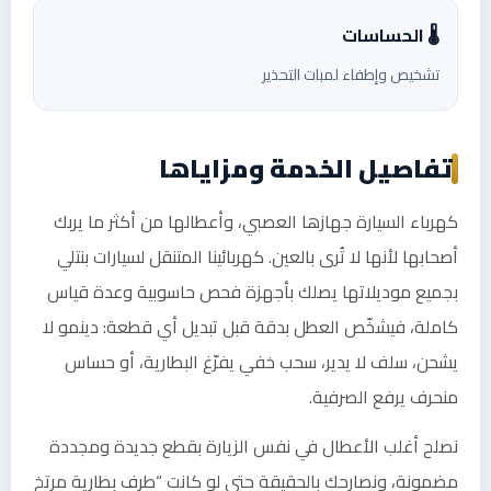
🌡️ الحساسات
تشخيص وإطفاء لمبات التحذير
تفاصيل الخدمة ومزاياها
كهرباء السيارة جهازها العصبي، وأعطالها من أكثر ما يربك
أصحابها لأنها لا تُرى بالعين. كهربائينا المتنقل لسيارات بنتلي
بجميع موديلاتها يصلك بأجهزة فحص حاسوبية وعدة قياس
كاملة، فيشخّص العطل بدقة قبل تبديل أي قطعة: دينمو لا
يشحن، سلف لا يدير، سحب خفي يفرّغ البطارية، أو حساس
منحرف يرفع الصرفية.
نصلح أغلب الأعطال في نفس الزيارة بقطع جديدة ومجددة
مضمونة، ونصارحك بالحقيقة حتى لو كانت “طرف بطارية مرتخٍ