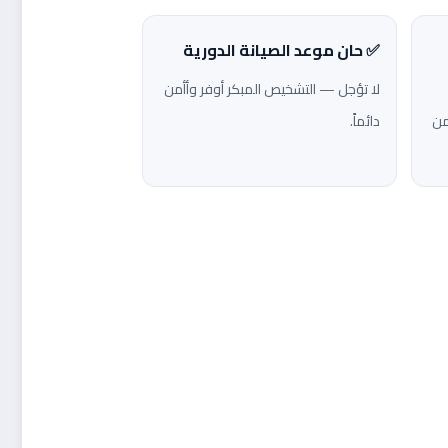
✅ حان موعد الصيانة الدورية
لا تؤجل — التشخيص المبكر أوفر وأأمن
من
دائماً.