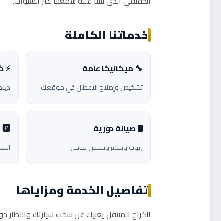
الحقيقي الذي بنينا عليه سمعتنا عبر السنوات.
خدماتنا الكاملة
🔧 ميكانيكا عامة
⚡ ك
تشخيص وإصلاح الأعطال في موقعك
دين
🛢️ صيانة دورية
🅿️ مساعدة الطريق
زيوت وفلاتر وفحص شامل
استج
تفاصيل الخدمة ومزاياها
الكراج المتنقل يغنيك عن سحب سيارتك وانتظار د