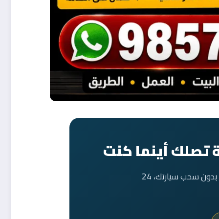
ة تصلك أينما كنت
كراج متنقل متكامل يصلك أينما كنت لجميع أعمال الميكانيك والكهرباء والبنشر والصيانة — بدون سحب سيارتك، 24