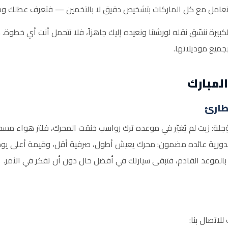
ة، ونتعامل مع كل الماركات بتشخيص دقيق لا بالتخمين — فتعرف عطلك 
كبيرة ننسّق نقله لورشتنا ونعيده إليك جاهزاً، فلا تتحمل أنت أي خطو
بجميع موديلاتها.
لمبارك
لطارئ
ؤجلة: زيت لم يُغيّر في موعده ترك رواسب خنقت المحرك، فلتر هواء مسد
 الدورية عائده مضمون: محرك يعيش أطول، صرفية أقل، وقيمة أعلى يوم
ك بالموعد القادم، فتبقى سيارتك في أفضل حال دون أن تفكر في الأمر.
لاتصال بنا: