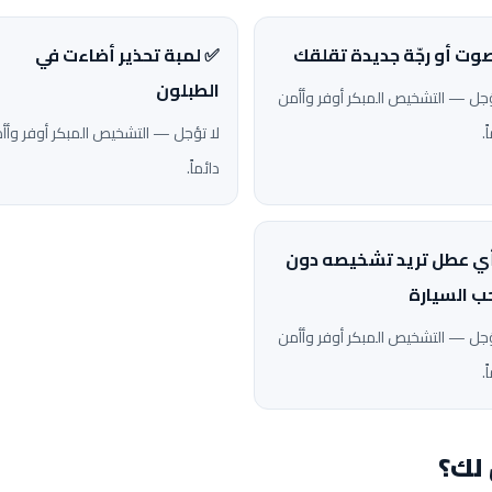
وت أو رجّة جديدة تقلقك
✅ لمبة تحذير أضاءت في
الطبلون
ؤجل — التشخيص المبكر أوفر وأأمن
ً.
لا تؤجل — التشخيص المبكر أوفر وأأ
دائماً.
ي عطل تريد تشخيصه دون
 السيارة
ؤجل — التشخيص المبكر أوفر وأأمن
ً.
 لك؟