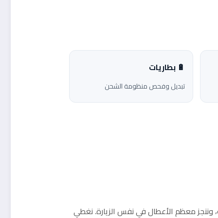
🔋 بطاريات
تبديل وفحص منظومة الشحن
ك، وننجز معظم الأعطال في نفس الزيارة. نغطي