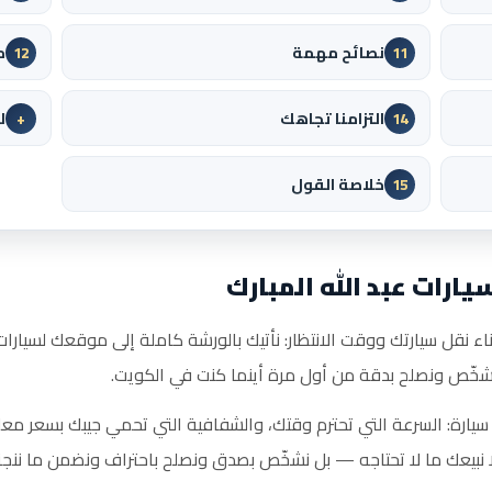
نصائح مهمة
م
12
11
التزامنا تجاهك
ل
+
14
خلاصة القول
15
ارات عبد الله المبارك
ء نقل سيارتك ووقت الانتظار: نأتيك بالورشة كاملة إلى موقعك لسيارات عب
فنشخّص ونصلح بدقة من أول مرة أينما كنت في الكويت.
سيارة: السرعة التي تحترم وقتك، والشفافية التي تحمي جيبك بسعر معل
ا نبيعك ما لا تحتاجه — بل نشخّص بصدق ونصلح باحتراف ونضمن ما ننجز