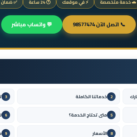
🚗 خدمة متخصصة
⚡ في موقعك
🕐 24 ساعة
✅ ضمان
📞 اتصل الآن 98577474
💬 واتساب مباشر
ارك
خدماتنا الكاملة
ت
3
2
متى تحتاج الخدمة؟
ل
6
5
الأسعار
م
9
8