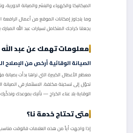
الميكانيكا والكهرباء والبنشر والصيانة الدوري
وما يتجاوز إمكانات الموقع من أعمال الرافعة ال
يجعلنا كراجك المتكامل لسيارات عبد الله المبارك 
معلومات تهمك عن عبد الله ا
الصيانة الوقائية أرخص من الإصلاح ا
معظم الأعطال الكبيرة التي نراها بدأت بصيانة م
تحوّل إلى تسخينة مكلفة. الاستثمار في الصيانة
الوقاية بلا عناء الكراج — نأتيك بموعدك ونذكّر
متى تحتاج خدمة نا؟
إذا واجهت أياً من هذه العلامات فالوقت مناسب ل