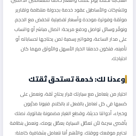
وللشركات والأساطيل عقود خدمة بجدولة منتظمة وتقارير
موثقة وفوترة موحدة وأسعار تفضيلية تنخفض مع الحجم.
ونوفّر وسائل تواصل ودفع مريحة: اتصال مباشر أو واتساب
على مدار الساعة، وفواتير رسمية لمن يحتاجها لحساباته أو
تأمينه، فتكون خدمتنا الخيار الأسهل والأوثق مهما كان
احتياجك.
وعدنا لك: خدمة تستحق ثقتك
اختيار من يتعامل مع سيارتك قرار يحتاج ثقة، ونعمل على
كسبها في كل تعامل بالفعل لا بالكلام. فنيونا مدرّبون
وخبراء، أدواتنا حديثة، وقطع الغيار مضمونة بفاتورة. نصلك
بأقصى سرعة لأن تعطّل السيارة يعطّل يومك، ونعمل بنظافة
تحترم موقعك ووقتك. والأهم أننا نتعامل بشفافية كاملة: