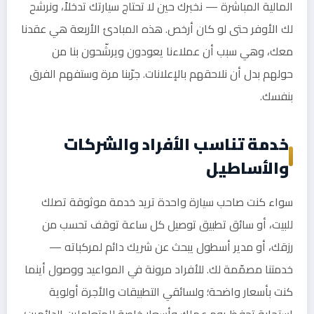
المالية المباشرة — نخبرك حين لا تحتاج سيارتك تدخلاً، ونرشّح
لك الأوفر حتى لو كان أرخص. هذه المبادئ الأربعة هي عقدنا
معك، وهي سبب أن عملاءنا يعودون ويرشّحون بنا من
حولهم بدل أن نلاحقهم بالإعلانات. جرّبنا مرة وستفهم الفرق
بنفسك.
خدمة تناسب الأفراد والشركات
والأساطيل
سواء كنت صاحب سيارة واحدة تريد خدمة موثوقة تصلك
للبيت، أو سائق تطبيق توصيل كل ساعة توقف تحسب من
رزقك، أو مدير أسطول يبحث عن شريك دائم لمركباته —
خدمتنا مصمّمة لك. للأفراد مرونة في المواعيد ووصول أينما
كنت بأسعار واضحة؛ ولسائقي التطبيقات والأجرة أولوية
استجابة تحفظ يوم عملك وأسعار خاصة للمتعاملين الدائمين؛