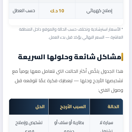
إصلاح كهربائي
حسب العطل
10 د.ك
* الأسعار استرشادية وتختلف حسب الحالة والموقع داخل المنطقة
العاشرة — السعر النهائي يؤكد قبل بدء العمل.
مشاكل شائعة وحلولها السريعة
هذا الجدول يلخّص أكثر الحالات التي نتعامل معها يومياً مع
تشخيصها الأرجح وحلها — ليعطيك فكرة عمّا تتوقعه قبل
وصول الفني:
الحالة
السبب الأرجح
الحل
سيارة لا
بطارية أو سلف أو
تشخيص وإصلاح
تشتغل
دينمو
فوري