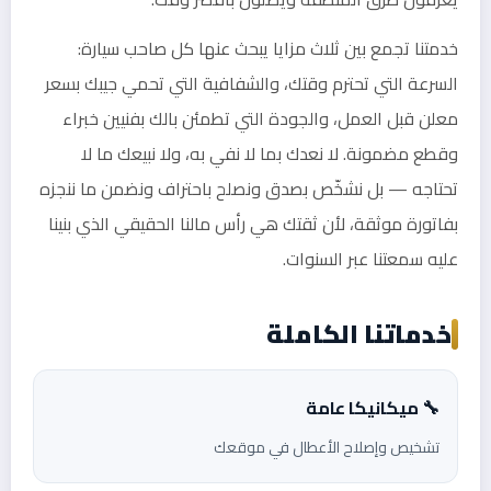
خدمتنا تجمع بين ثلاث مزايا يبحث عنها كل صاحب سيارة:
السرعة التي تحترم وقتك، والشفافية التي تحمي جيبك بسعر
معلن قبل العمل، والجودة التي تطمئن بالك بفنيين خبراء
وقطع مضمونة. لا نعدك بما لا نفي به، ولا نبيعك ما لا
تحتاجه — بل نشخّص بصدق ونصلح باحتراف ونضمن ما ننجزه
بفاتورة موثقة، لأن ثقتك هي رأس مالنا الحقيقي الذي بنينا
عليه سمعتنا عبر السنوات.
خدماتنا الكاملة
🔧 ميكانيكا عامة
تشخيص وإصلاح الأعطال في موقعك