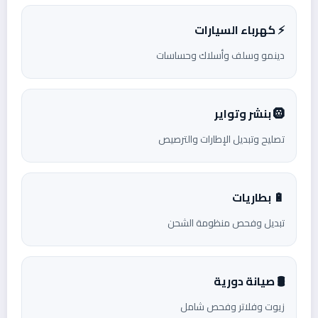
⚡ كهرباء السيارات
دينمو وسلف وأسلاك وحساسات
🛞 بنشر وتواير
تصليح وتبديل الإطارات والترصيص
🔋 بطاريات
تبديل وفحص منظومة الشحن
🛢️ صيانة دورية
زيوت وفلاتر وفحص شامل