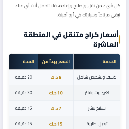
كل شيء من نقل وإصلاح وإعادة، فلا تتحمل أنت أي عناء —
تبقى مرتاحاً وسيارتك في أيدٍ أمينة.
أسعار كراج متنقل في المنطقة
العاشرة
الخدمة
السعر يبدأ من
المدة
كشف وتشخيص شامل
20 دقيقة
8 د.ك
تغيير زيت وفلتر
30 دقيقة
10 د.ك
تصليح بنشر
15 دقيقة
7 د.ك
تبديل بطارية
15 دقيقة
15 د.ك