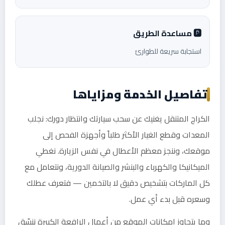
🅿️ مساعدة الطريق
استجابة سريعة للطوارئ
تفاصيل الخدمة ومزاياها
الكراج المتنقل يغنيك عن سحب سيارتك وانتظار دورك: نجلب
المعدات وقطع الغيار الأكثر طلباً وأجهزة الفحص إلى
موقعك، وننجز معظم الأعطال في نفس الزيارة. نغطي
الميكانيكا والكهرباء والبنشر والصيانة الدورية، ونتعامل مع
كل الماركات بتشخيص دقيق لا بالتخمين — فتعرف عطلك
وسعره قبل بدء أي عمل.
وما يتجاوز إمكانات الموقع من أعمال الرافعة الكبيرة ننسّق