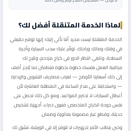
لماذا الخدمة المتنقلة أفضل لك؟
الخدمة المتنقلة ليست مجرد أننا نأتي إليك؛ إنها توفير حقيقي
في وقتك ومالك وراحتك. توفّر عليك سحب السيارة وأجرة
السطحة، وتلغي انتظار الدور في كراج مزدحم، وتتيح لك
مراقبة العمل بنفسك خطوة بخطوة فتطمئن لما يُنجز. أضف
إلى ذلك أسعارنا الأوضح — لغياب مصاريف التشوين والإدارة
— واستجابتنا على مدار الساعة في المنطقة العاشرة لأن
أعطال السيارات لا تحترم المواعيد. ومع كل ذلك تحصل على
نفس جودة الكراج المتخصص: فنيون خبراء، أجهزة تشخيص
حديثة، وقطع غيار مضمونة بفاتورة وضمان.
وحين يتطلب الأمر تجهيزات لا تتوفر إلا في الورشة، ننسّق لك