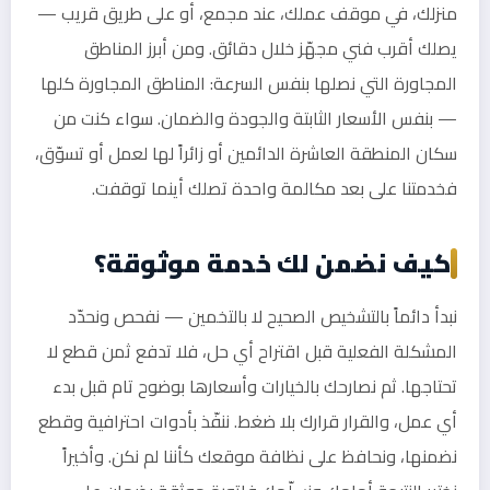
منزلك، في موقف عملك، عند مجمع، أو على طريق قريب —
يصلك أقرب فني مجهّز خلال دقائق. ومن أبرز المناطق
المجاورة التي نصلها بنفس السرعة: المناطق المجاورة كلها
— بنفس الأسعار الثابتة والجودة والضمان. سواء كنت من
سكان المنطقة العاشرة الدائمين أو زائراً لها لعمل أو تسوّق،
فخدمتنا على بعد مكالمة واحدة تصلك أينما توقفت.
كيف نضمن لك خدمة موثوقة؟
نبدأ دائماً بالتشخيص الصحيح لا بالتخمين — نفحص ونحدّد
المشكلة الفعلية قبل اقتراح أي حل، فلا تدفع ثمن قطع لا
تحتاجها. ثم نصارحك بالخيارات وأسعارها بوضوح تام قبل بدء
أي عمل، والقرار قرارك بلا ضغط. ننفّذ بأدوات احترافية وقطع
نضمنها، ونحافظ على نظافة موقعك كأننا لم نكن. وأخيراً