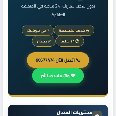
بدون سحب سيارتك، 24 ساعة في المنطقة
العاشرة.
🚗 خدمة متخصصة
⚡ في موقعك
🕐 24 ساعة
✅ ضمان
📞 اتصل الآن 98577474
💬 واتساب مباشر
محتويات المقال
🚗