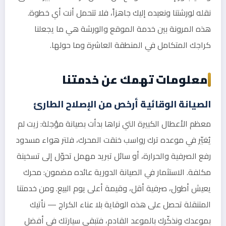
نقله لورشتنا ونعيده إليك جاهزاً، فلا تتحمل أنت أي خطوة.
هذه المرونة بين خدمة الموقع والورشة هي ما يجعلنا
كراجك المتكامل في المنطقة العاشرة وما حولها.
معلومات تهمك عن خدمتنا
الصيانة الوقائية أرخص من الإصلاح الطارئ
معظم الأعطال الكبيرة التي نراها بدأت بصيانة مؤجلة: زيت لم
يُغيّر في موعده ترك رواسب خنقت المحرك، فلتر هواء مسدود
رفع الصرفية والحرارة، أو سائل تبريد مهمل تحوّل إلى تسخينة
مكلفة. الاستثمار في الصيانة الدورية عائده مضمون: محرك
يعيش أطول، صرفية أقل، وقيمة أعلى يوم البيع. ومن خدمتنا
المتنقلة تحصل على هذه الوقاية بلا عناء الكراج — نأتيك
بموعدك ونذكّرك بالموعد القادم، فتبقى سيارتك في أفضل