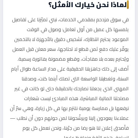
لماذا نحن خيارك الأمثل؟
في سوق مزدحم بمقدمي الخدمات، نبني تميّزنا على تفاصيل
يلمسها كل عميل من أول تعامل: وصول في الوقت
الموعود يحترم انتظارك، تشخيص دقيق بالأجهزة لا بالتخمين
يوفّر عليك دفع ثمن قطع لا تحتاجها، سعر معلن قبل العمل
ويُحترم بعده بلا مفاجآت، وقطع مضمونة بفاتورة رسمية.
أضف إلى ذلك جاهزيتنا الحقيقية على مدار الساعة طوال أيام
السنة، وتغطيتنا الواسعة التي تصلك أينما كنت، وصدقنا
المهني الذي يجعلنا نصارحك بالحقيقة حتى لو كانت في غير
مصلحتنا المالية المباشرة. هذه المبادئ ليست شعارات
نرفعها بل ممارسة يومية نلتزم بها في كل زيارة، وهي سرّ أن
عملاءنا يعودون إلينا ويرشّحوننا لمن حولهم دون أن نطلب —
فأصدق إعلان لنا هو رضا من جرّبنا، ونحن نعمل كل يوم
لنستحق هذه الثقة ونحافظ عليها.