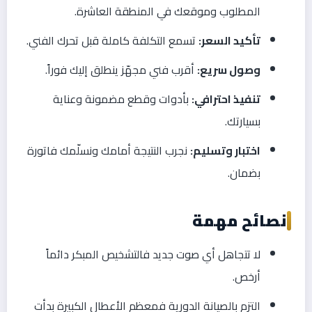
المطلوب وموقعك في المنطقة العاشرة.
تأكيد السعر:
تسمع التكلفة كاملة قبل تحرك الفني.
وصول سريع:
أقرب فني مجهّز ينطلق إليك فوراً.
تنفيذ احترافي:
بأدوات وقطع مضمونة وعناية
بسيارتك.
اختبار وتسليم:
نجرب النتيجة أمامك ونسلّمك فاتورة
بضمان.
نصائح مهمة
لا تتجاهل أي صوت جديد فالتشخيص المبكر دائماً
أرخص.
التزم بالصيانة الدورية فمعظم الأعطال الكبيرة بدأت