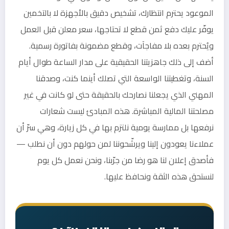
الموعود يحترم انتظارك، تشخيص دقيق بالأجهزة لا بالتخمين
يوفّر عليك دفع ثمن قطع لا تحتاجها، سعر معلن قبل العمل
ويُحترم بعده بلا مفاجآت، وقطع مضمونة بفاتورة رسمية.
أضف إلى ذلك جاهزيتنا الحقيقية على مدار الساعة طوال أيام
السنة، وتغطيتنا الواسعة التي تصلك أينما كنت، وصدقنا
المهني الذي يجعلنا نصارحك بالحقيقة حتى لو كانت في غير
مصلحتنا المالية المباشرة. هذه المبادئ ليست شعارات
نرفعها بل ممارسة يومية نلتزم بها في كل زيارة، وهي سرّ أن
عملاءنا يعودون إلينا ويرشّحوننا لمن حولهم دون أن نطلب —
فأصدق إعلان لنا هو رضا من جرّبنا، ونحن نعمل كل يوم
لنستحق هذه الثقة ونحافظ عليها.