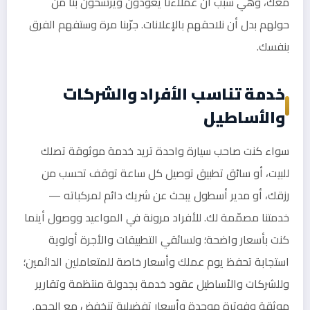
معك، وهي سبب أن عملاءنا يعودون ويرشّحون بنا من
حولهم بدل أن نلاحقهم بالإعلانات. جرّبنا مرة وستفهم الفرق
بنفسك.
خدمة تناسب الأفراد والشركات
والأساطيل
سواء كنت صاحب سيارة واحدة تريد خدمة موثوقة تصلك
للبيت، أو سائق تطبيق توصيل كل ساعة توقف تحسب من
رزقك، أو مدير أسطول يبحث عن شريك دائم لمركباته —
خدمتنا مصمّمة لك. للأفراد مرونة في المواعيد ووصول أينما
كنت بأسعار واضحة؛ ولسائقي التطبيقات والأجرة أولوية
استجابة تحفظ يوم عملك وأسعار خاصة للمتعاملين الدائمين؛
وللشركات والأساطيل عقود خدمة بجدولة منتظمة وتقارير
موثقة وفوترة موحدة وأسعار تفضيلية تنخفض مع الحجم.