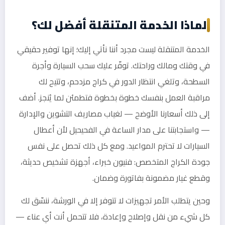
لماذا الخدمة المتنقلة أفضل لك؟
الخدمة المتنقلة ليست مجرد أننا نأتي إليك؛ إنها توفير حقيقي
في وقتك ومالك وراحتك. توفّر عليك سحب السيارة وأجرة
السطحة، وتلغي انتظار الدور في كراج مزدحم، وتتيح لك
مراقبة العمل بنفسك خطوة بخطوة فتطمئن لما يُنجز. أضف
إلى ذلك أسعارنا الأوضح — لغياب مصاريف التشوين والإدارة
— واستجابتنا على مدار الساعة في الفحيحيل لأن أعطال
السيارات لا تحترم المواعيد. ومع كل ذلك تحصل على نفس
جودة الكراج المتخصص: فنيون خبراء، أجهزة تشخيص حديثة،
وقطع غيار مضمونة بفاتورة وضمان.
وحين يتطلب الأمر تجهيزات لا تتوفر إلا في الورشة، ننسّق لك
كل شيء من نقل وإصلاح وإعادة، فلا تتحمل أنت أي عناء —