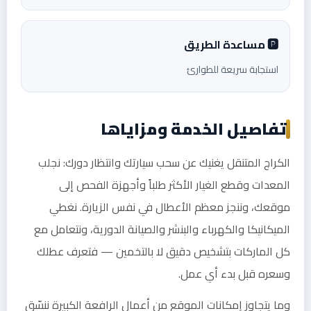
🅿️ مساعدة الطريق
استجابة سريعة للطوارئ
تفاصيل الخدمة ومزاياها
الكراج المتنقل يغنيك عن سحب سيارتك وانتظار دورك: نجلب
المعدات وقطع الغيار الأكثر طلباً وأجهزة الفحص إلى
موقعك، وننجز معظم الأعطال في نفس الزيارة. نغطي
الميكانيكا والكهرباء والبنشر والصيانة الدورية، ونتعامل مع
كل الماركات بتشخيص دقيق لا بالتخمين — فتعرف عطلك
وسعره قبل بدء أي عمل.
وما يتجاوز إمكانات الموقع من أعمال الرافعة الكبيرة ننسّق