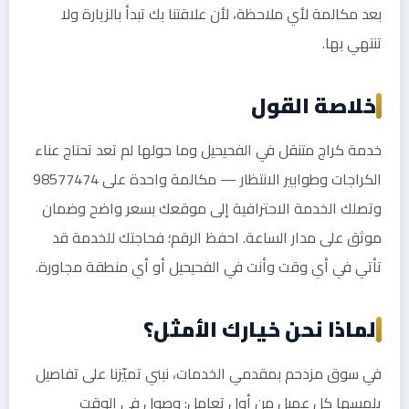
بعد مكالمة لأي ملاحظة، لأن علاقتنا بك تبدأ بالزيارة ولا
تنتهي بها.
خلاصة القول
خدمة كراج متنقل في الفحيحيل وما حولها لم تعد تحتاج عناء
الكراجات وطوابير الانتظار — مكالمة واحدة على 98577474
وتصلك الخدمة الاحترافية إلى موقعك بسعر واضح وضمان
موثق على مدار الساعة. احفظ الرقم؛ فحاجتك للخدمة قد
تأتي في أي وقت وأنت في الفحيحيل أو أي منطقة مجاورة.
لماذا نحن خيارك الأمثل؟
في سوق مزدحم بمقدمي الخدمات، نبني تميّزنا على تفاصيل
يلمسها كل عميل من أول تعامل: وصول في الوقت