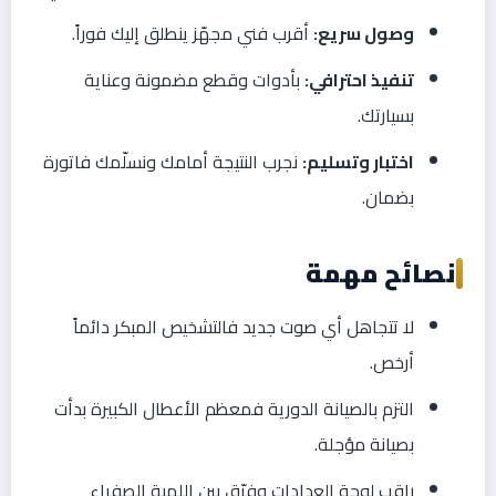
وصول سريع:
أقرب فني مجهّز ينطلق إليك فوراً.
تنفيذ احترافي:
بأدوات وقطع مضمونة وعناية
بسيارتك.
اختبار وتسليم:
نجرب النتيجة أمامك ونسلّمك فاتورة
بضمان.
نصائح مهمة
لا تتجاهل أي صوت جديد فالتشخيص المبكر دائماً
أرخص.
التزم بالصيانة الدورية فمعظم الأعطال الكبيرة بدأت
بصيانة مؤجلة.
راقب لوحة العدادات وفرّق بين اللمبة الصفراء