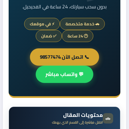
بدون سحب سيارتك، 24 ساعة في الفحيحيل.
🚗 خدمة متخصصة
⚡ في موقعك
🕐 24 ساعة
✅ ضمان
📞 اتصل الآن 98577474
💬 واتساب مباشر
محتويات المقال
🚗
انتقل مباشرة إلى القسم الذي يهمك