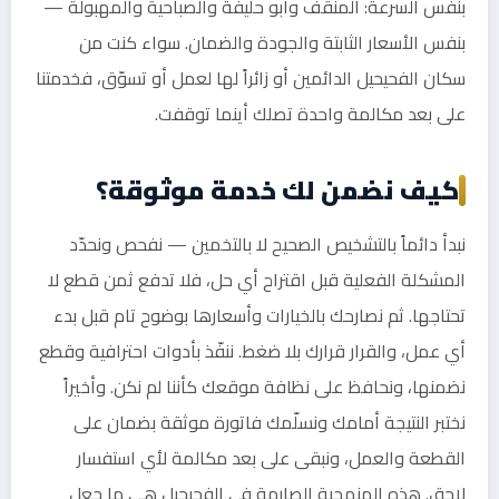
بنفس السرعة: المنقف وأبو حليفة والصباحية والمهبولة —
بنفس الأسعار الثابتة والجودة والضمان. سواء كنت من
سكان الفحيحيل الدائمين أو زائراً لها لعمل أو تسوّق، فخدمتنا
على بعد مكالمة واحدة تصلك أينما توقفت.
كيف نضمن لك خدمة موثوقة؟
نبدأ دائماً بالتشخيص الصحيح لا بالتخمين — نفحص ونحدّد
المشكلة الفعلية قبل اقتراح أي حل، فلا تدفع ثمن قطع لا
تحتاجها. ثم نصارحك بالخيارات وأسعارها بوضوح تام قبل بدء
أي عمل، والقرار قرارك بلا ضغط. ننفّذ بأدوات احترافية وقطع
نضمنها، ونحافظ على نظافة موقعك كأننا لم نكن. وأخيراً
نختبر النتيجة أمامك ونسلّمك فاتورة موثقة بضمان على
القطعة والعمل، ونبقى على بعد مكالمة لأي استفسار
لاحق. هذه المنهجية الصارمة في الفحيحيل هي ما جعل