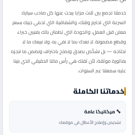
خدمتنا تجمع بين ثلاث مزايا يبحث عنها كل صاحب سيارة:
السرعة التي تحترم وقتك، والشفافية التي تحمي جيبك بسعر
معلن قبل العمل، والجودة التي تطمئن بالك بفنيين خبراء
وقطع مضمونة. لا نعدك بما لا نفي به، ولا نبيعك ما لا
تحتاجه — بل نشخّص بصدق ونصلح باحتراف ونضمن ما ننجزه
بفاتورة موثقة، لأن ثقتك هي رأس مالنا الحقيقي الذي بنينا
عليه سمعتنا عبر السنوات.
خدماتنا الكاملة
🔧 ميكانيكا عامة
تشخيص وإصلاح الأعطال في موقعك