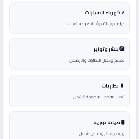
⚡ كهرباء السيارات
دينمو وسلف وأسلاك وحساسات
🛞 بنشر وتواير
تصليح وتبديل الإطارات والترصيص
🔋 بطاريات
تبديل وفحص منظومة الشحن
🛢️ صيانة دورية
زيوت وفلاتر وفحص شامل