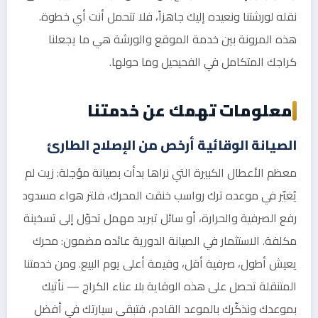
نقله لورشتنا ونعيده إليك جاهزاً، فلا تتحمل أنت أي خطوة.
هذه المرونة بين خدمة الموقع والورشة هي ما يجعلنا
كراجك المتكامل في الفحيحيل وما حولها.
معلومات تهمك عن خدمتنا
الصيانة الوقائية أرخص من الإصلاح الطارئ
معظم الأعطال الكبيرة التي نراها بدأت بصيانة مؤجلة: زيت لم
يُغيّر في موعده ترك رواسب خنقت المحرك، فلتر هواء مسدود
رفع الصرفية والحرارة، أو سائل تبريد مهمل تحوّل إلى تسخينة
مكلفة. الاستثمار في الصيانة الدورية عائده مضمون: محرك
يعيش أطول، صرفية أقل، وقيمة أعلى يوم البيع. ومن خدمتنا
المتنقلة تحصل على هذه الوقاية بلا عناء الكراج — نأتيك
بموعدك ونذكّرك بالموعد القادم، فتبقى سيارتك في أفضل