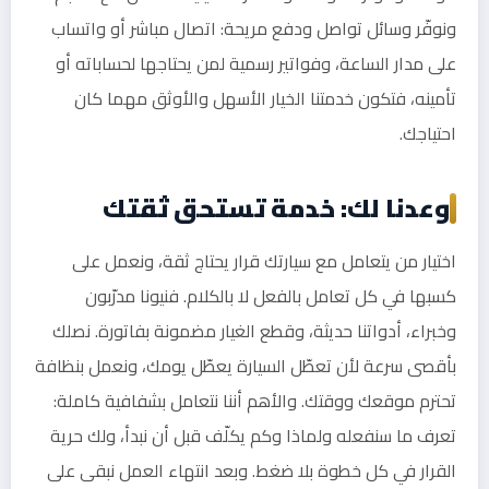
ونوفّر وسائل تواصل ودفع مريحة: اتصال مباشر أو واتساب
على مدار الساعة، وفواتير رسمية لمن يحتاجها لحساباته أو
تأمينه، فتكون خدمتنا الخيار الأسهل والأوثق مهما كان
احتياجك.
وعدنا لك: خدمة تستحق ثقتك
اختيار من يتعامل مع سيارتك قرار يحتاج ثقة، ونعمل على
كسبها في كل تعامل بالفعل لا بالكلام. فنيونا مدرّبون
وخبراء، أدواتنا حديثة، وقطع الغيار مضمونة بفاتورة. نصلك
بأقصى سرعة لأن تعطّل السيارة يعطّل يومك، ونعمل بنظافة
تحترم موقعك ووقتك. والأهم أننا نتعامل بشفافية كاملة:
تعرف ما سنفعله ولماذا وكم يكلّف قبل أن نبدأ، ولك حرية
القرار في كل خطوة بلا ضغط. وبعد انتهاء العمل نبقى على