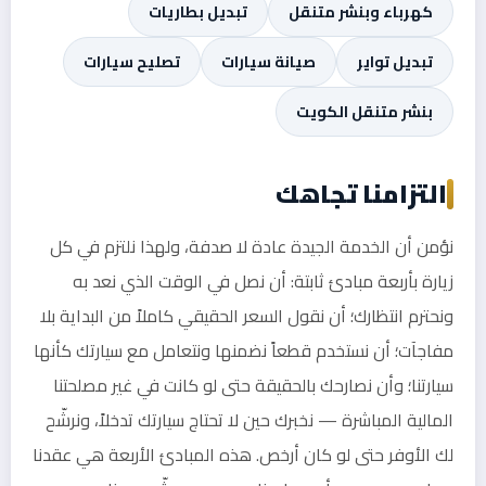
كهرباء وبنشر متنقل
تبديل بطاريات
تبديل تواير
صيانة سيارات
تصليح سيارات
بنشر متنقل الكويت
التزامنا تجاهك
نؤمن أن الخدمة الجيدة عادة لا صدفة، ولهذا نلتزم في كل
زيارة بأربعة مبادئ ثابتة: أن نصل في الوقت الذي نعد به
ونحترم انتظارك؛ أن نقول السعر الحقيقي كاملاً من البداية بلا
مفاجآت؛ أن نستخدم قطعاً نضمنها ونتعامل مع سيارتك كأنها
سيارتنا؛ وأن نصارحك بالحقيقة حتى لو كانت في غير مصلحتنا
المالية المباشرة — نخبرك حين لا تحتاج سيارتك تدخلاً، ونرشّح
لك الأوفر حتى لو كان أرخص. هذه المبادئ الأربعة هي عقدنا