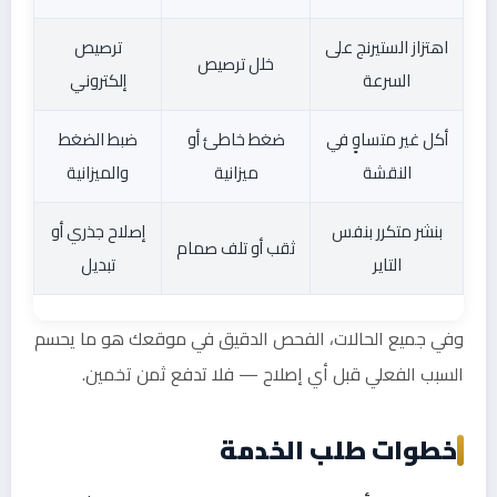
اهتزاز الستيرنج على
ترصيص
خلل ترصيص
السرعة
إلكتروني
أكل غير متساوٍ في
ضغط خاطئ أو
ضبط الضغط
النقشة
ميزانية
والميزانية
بنشر متكرر بنفس
إصلاح جذري أو
ثقب أو تلف صمام
التاير
تبديل
وفي جميع الحالات، الفحص الدقيق في موقعك هو ما يحسم
السبب الفعلي قبل أي إصلاح — فلا تدفع ثمن تخمين.
خطوات طلب الخدمة