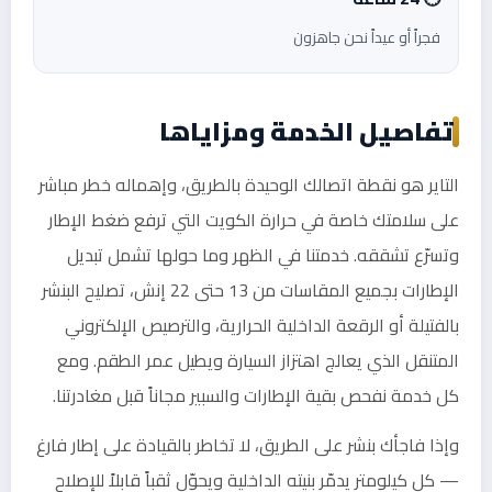
فجراً أو عيداً نحن جاهزون
تفاصيل الخدمة ومزاياها
التاير هو نقطة اتصالك الوحيدة بالطريق، وإهماله خطر مباشر
على سلامتك خاصة في حرارة الكويت التي ترفع ضغط الإطار
وتسرّع تشققه. خدمتنا في الظهر وما حولها تشمل تبديل
الإطارات بجميع المقاسات من 13 حتى 22 إنش، تصليح البنشر
بالفتيلة أو الرقعة الداخلية الحرارية، والترصيص الإلكتروني
المتنقل الذي يعالج اهتزاز السيارة ويطيل عمر الطقم. ومع
كل خدمة نفحص بقية الإطارات والسبير مجاناً قبل مغادرتنا.
وإذا فاجأك بنشر على الطريق، لا تخاطر بالقيادة على إطار فارغ
— كل كيلومتر يدمّر بنيته الداخلية ويحوّل ثقباً قابلاً للإصلاح