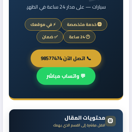
سيارات — على مدار 24 ساعة في الظهر.
🛞 خدمة متخصصة
⚡ في موقعك
🕐 24 ساعة
✅ ضمان
📞 اتصل الآن 98577474
💬 واتساب مباشر
محتويات المقال
🛞
انتقل مباشرة إلى القسم الذي يهمك