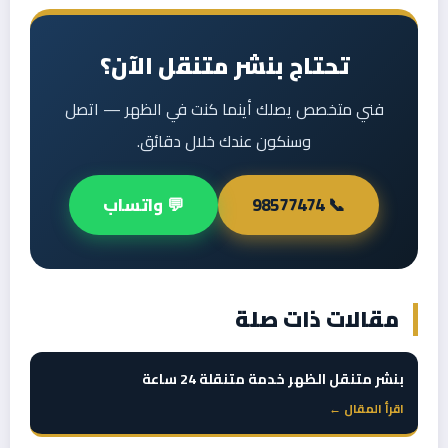
تحتاج بنشر متنقل الآن؟
فني متخصص يصلك أينما كنت في الظهر — اتصل
وسنكون عندك خلال دقائق.
📞 98577474
💬 واتساب
مقالات ذات صلة
بنشر متنقل الظهر خدمة متنقلة 24 ساعة
اقرأ المقال ←