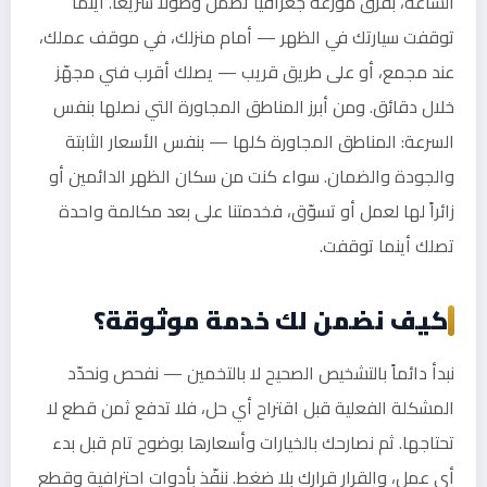
الساعة، بفرق موزّعة جغرافياً تضمن وصولاً سريعاً. أينما
توقفت سيارتك في الظهر — أمام منزلك، في موقف عملك،
عند مجمع، أو على طريق قريب — يصلك أقرب فني مجهّز
خلال دقائق. ومن أبرز المناطق المجاورة التي نصلها بنفس
السرعة: المناطق المجاورة كلها — بنفس الأسعار الثابتة
والجودة والضمان. سواء كنت من سكان الظهر الدائمين أو
زائراً لها لعمل أو تسوّق، فخدمتنا على بعد مكالمة واحدة
تصلك أينما توقفت.
كيف نضمن لك خدمة موثوقة؟
نبدأ دائماً بالتشخيص الصحيح لا بالتخمين — نفحص ونحدّد
المشكلة الفعلية قبل اقتراح أي حل، فلا تدفع ثمن قطع لا
تحتاجها. ثم نصارحك بالخيارات وأسعارها بوضوح تام قبل بدء
أي عمل، والقرار قرارك بلا ضغط. ننفّذ بأدوات احترافية وقطع