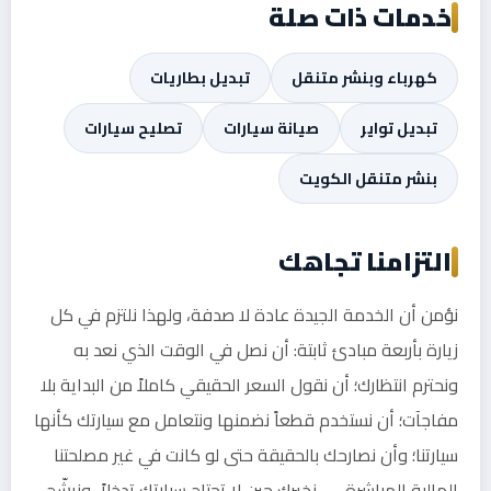
خدمات ذات صلة
كهرباء وبنشر متنقل
تبديل بطاريات
تبديل تواير
صيانة سيارات
تصليح سيارات
بنشر متنقل الكويت
التزامنا تجاهك
نؤمن أن الخدمة الجيدة عادة لا صدفة، ولهذا نلتزم في كل
زيارة بأربعة مبادئ ثابتة: أن نصل في الوقت الذي نعد به
ونحترم انتظارك؛ أن نقول السعر الحقيقي كاملاً من البداية بلا
مفاجآت؛ أن نستخدم قطعاً نضمنها ونتعامل مع سيارتك كأنها
سيارتنا؛ وأن نصارحك بالحقيقة حتى لو كانت في غير مصلحتنا
المالية المباشرة — نخبرك حين لا تحتاج سيارتك تدخلاً، ونرشّح