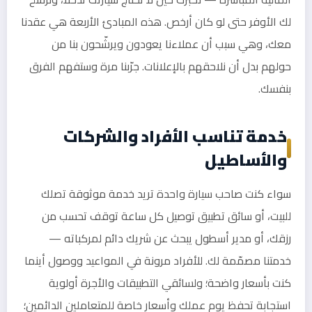
لك الأوفر حتى لو كان أرخص. هذه المبادئ الأربعة هي عقدنا
معك، وهي سبب أن عملاءنا يعودون ويرشّحون بنا من
حولهم بدل أن نلاحقهم بالإعلانات. جرّبنا مرة وستفهم الفرق
بنفسك.
خدمة تناسب الأفراد والشركات
والأساطيل
سواء كنت صاحب سيارة واحدة تريد خدمة موثوقة تصلك
للبيت، أو سائق تطبيق توصيل كل ساعة توقف تحسب من
رزقك، أو مدير أسطول يبحث عن شريك دائم لمركباته —
خدمتنا مصمّمة لك. للأفراد مرونة في المواعيد ووصول أينما
كنت بأسعار واضحة؛ ولسائقي التطبيقات والأجرة أولوية
استجابة تحفظ يوم عملك وأسعار خاصة للمتعاملين الدائمين؛