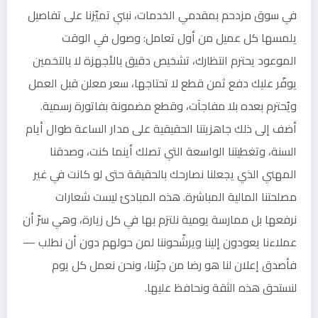
في سوق مزدحم بمقدمي الخدمات، نبني تميّزنا على تفاصيل
يلمسها كل عميل من أول تعامل: وصول في الوقت
الموعود يحترم انتظارك، تشخيص دقيق بالأجهزة لا بالتخمين
يوفّر عليك دفع ثمن قطع لا تحتاجها، سعر معلن قبل العمل
ويُحترم بعده بلا مفاجآت، وقطع مضمونة بفاتورة رسمية.
أضف إلى ذلك جاهزيتنا الحقيقية على مدار الساعة طوال أيام
السنة، وتغطيتنا الواسعة التي تصلك أينما كنت، وصدقنا
المهني الذي يجعلنا نصارحك بالحقيقة حتى لو كانت في غير
مصلحتنا المالية المباشرة. هذه المبادئ ليست شعارات
نرفعها بل ممارسة يومية نلتزم بها في كل زيارة، وهي سرّ أن
عملاءنا يعودون إلينا ويرشّحوننا لمن حولهم دون أن نطلب —
فأصدق إعلان لنا هو رضا من جرّبنا، ونحن نعمل كل يوم
لنستحق هذه الثقة ونحافظ عليها.