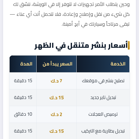
وحين يتطلب الأمر تجهيزات لا تتوفر إلا في الورشة، ننسّق لك
كل شيء من نقل وإصلاح وإعادة، فلا تتحمل أنت أي عناء —
تبقى مرتاحاً وسيارتك في أيدٍ أمينة.
أسعار بنشر متنقل في الظهر
الخدمة
السعر يبدأ من
المدة
تصليح بنشر في موقعك
15 دقيقة
7 د.ك
تبديل تاير جديد
15 دقيقة
15 د.ك
ترصيص العجلات
10 دقائق
2 د.ك
تبديل بطارية مع التركيب
15 دقيقة
15 د.ك