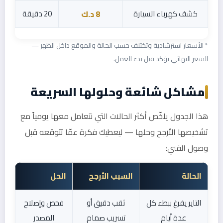
كشف كهرباء السيارة
20 دقيقة
8 د.ك
* الأسعار استرشادية وتختلف حسب الحالة والموقع داخل الظهر —
السعر النهائي يؤكد قبل بدء العمل.
مشاكل شائعة وحلولها السريعة
هذا الجدول يلخّص أكثر الحالات التي نتعامل معها يومياً مع
تشخيصها الأرجح وحلها — ليعطيك فكرة عمّا تتوقعه قبل
وصول الفني:
الحالة
السبب الأرجح
الحل
التاير يفرغ ببطء كل
ثقب دقيق أو
فحص وإصلاح
عدة أيام
تسريب صمام
المصدر