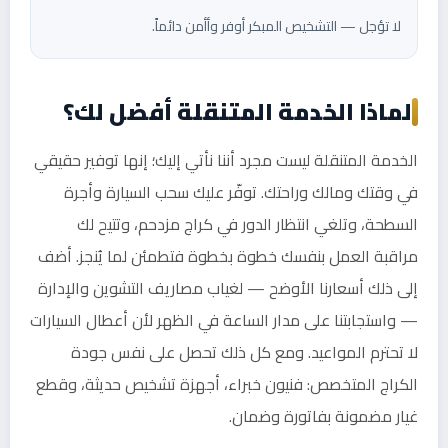
لا تؤجل — التشخيص المبكر أوفر وأأمن دائماً.
لماذا الخدمة المتنقلة أفضل لك؟
الخدمة المتنقلة ليست مجرد أننا نأتي إليك؛ إنها توفير حقيقي
في وقتك ومالك وراحتك. توفّر عليك سحب السيارة وأجرة
السطحة، وتلغي انتظار الدور في كراج مزدحم، وتتيح لك
مراقبة العمل بنفسك خطوة بخطوة فتطمئن لما يُنجز. أضف
إلى ذلك أسعارنا الأوضح — لغياب مصاريف التشوين والإدارة
— واستجابتنا على مدار الساعة في الظهر لأن أعطال السيارات
لا تحترم المواعيد. ومع كل ذلك تحصل على نفس جودة
الكراج المتخصص: فنيون خبراء، أجهزة تشخيص حديثة، وقطع
غيار مضمونة بفاتورة وضمان.