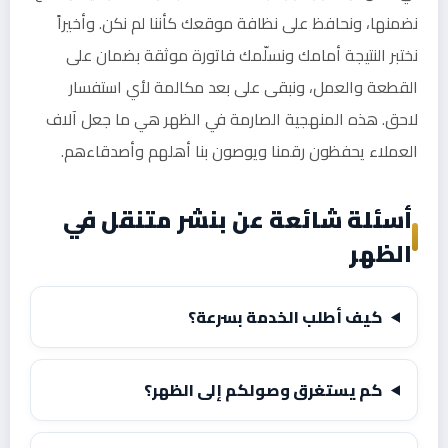
نضمنها، ونحافظ على نظافة موقعك كأننا لم نكن. وأخيراً
نختبر النتيجة أمامك ونسلّمك فاتورة موثقة بضمان على
القطعة والعمل، ونبقى على بعد مكالمة لأي استفسار
لاحق. هذه المنهجية الصارمة في الظهر هي ما جعل آلاف
العملاء يحفظون رقمنا ويوصون بنا أهلهم وأصدقاءهم.
أسئلة شائعة عن بنشر متنقل في
الظهر
كيف أطلب الخدمة بسرعة؟
كم يستغرق وصولكم إلى الظهر؟