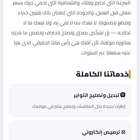
السرعة التي تحترم وقتك، والشفافية التي تحمي جيبك بسعر
معلن قبل العمل، والجودة التي تطمئن بالك بفنيين خبراء
وقطع مضمونة. لا نعدك بما لا نفي به، ولا نبيعك ما لا
تحتاجه — بل نشخّص بصدق ونصلح باحتراف ونضمن ما ننجزه
بفاتورة موثقة، لأن ثقتك هي رأس مالنا الحقيقي الذي بنينا
عليه سمعتنا عبر السنوات.
خدماتنا الكاملة
🛞 تبديل وتصليح التواير
إطارات جديدة بكل المقاسات وتصليح بنشر في موقعك
⚖️ ترصيص إلكتروني