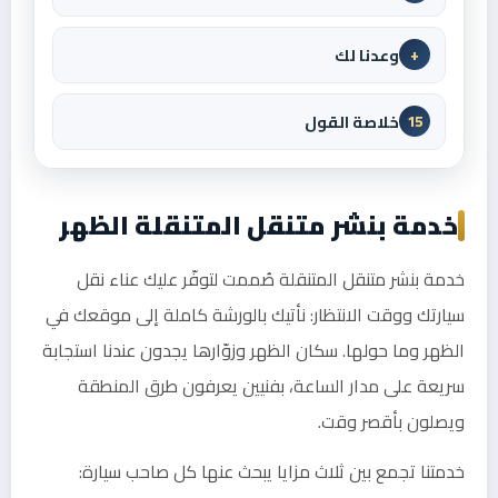
وعدنا لك
+
خلاصة القول
15
خدمة بنشر متنقل المتنقلة الظهر
خدمة بنشر متنقل المتنقلة صُممت لتوفّر عليك عناء نقل
سيارتك ووقت الانتظار: نأتيك بالورشة كاملة إلى موقعك في
الظهر وما حولها. سكان الظهر وزوّارها يجدون عندنا استجابة
سريعة على مدار الساعة، بفنيين يعرفون طرق المنطقة
ويصلون بأقصر وقت.
خدمتنا تجمع بين ثلاث مزايا يبحث عنها كل صاحب سيارة: