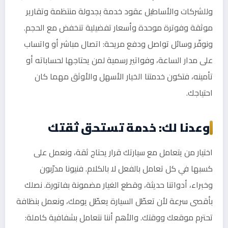
وللشركات والأساطيل عقود خدمة بجدولة منتظمة وتقارير
موثقة وفوترة موحدة وأسعار تفضيلية تنخفض مع الحجم.
ونوفّر وسائل تواصل ودفع مريحة: اتصال مباشر أو واتساب
على مدار الساعة، وفواتير رسمية لمن يحتاجها لحساباته أو
تأمينه، فتكون خدمتنا الخيار الأسهل والأوثق مهما كان
احتياجك.
وعدنا لك: خدمة تستحق ثقتك
اختيار من يتعامل مع سيارتك قرار يحتاج ثقة، ونعمل على
كسبها في كل تعامل بالفعل لا بالكلام. فنيونا مدرّبون
وخبراء، أدواتنا حديثة، وقطع الغيار مضمونة بفاتورة. نصلك
بأقصى سرعة لأن تعطّل السيارة يعطّل يومك، ونعمل بنظافة
تحترم موقعك ووقتك. والأهم أننا نتعامل بشفافية كاملة: