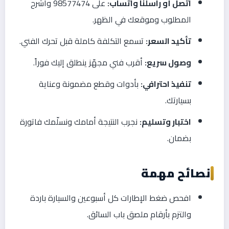
اتصل أو راسلنا واتساب:
على 98577474 واشرح
المطلوب وموقعك في الظهر.
تأكيد السعر:
تسمع التكلفة كاملة قبل تحرك الفني.
وصول سريع:
أقرب فني مجهّز ينطلق إليك فوراً.
تنفيذ احترافي:
بأدوات وقطع مضمونة وعناية
بسيارتك.
اختبار وتسليم:
نجرب النتيجة أمامك ونسلّمك فاتورة
بضمان.
نصائح مهمة
افحص ضغط الإطارات كل أسبوعين والسيارة باردة
والتزم بأرقام ملصق باب السائق.