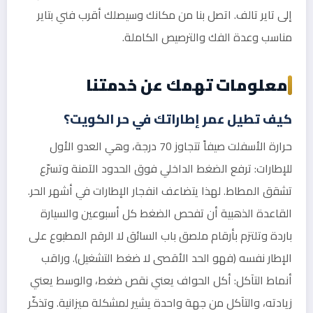
إلى تاير تالف. اتصل بنا من مكانك وسيصلك أقرب فني بتاير
مناسب وعدة الفك والترصيص الكاملة.
معلومات تهمك عن خدمتنا
كيف تطيل عمر إطاراتك في حر الكويت؟
حرارة الأسفلت صيفاً تتجاوز 70 درجة، وهي العدو الأول
للإطارات: ترفع الضغط الداخلي فوق الحدود الآمنة وتسرّع
تشقق المطاط. لهذا يتضاعف انفجار الإطارات في أشهر الحر.
القاعدة الذهبية أن تفحص الضغط كل أسبوعين والسيارة
باردة وتلتزم بأرقام ملصق باب السائق لا الرقم المطبوع على
الإطار نفسه (فهو الحد الأقصى لا ضغط التشغيل). وراقب
أنماط التآكل: أكل الحواف يعني نقص ضغط، والوسط يعني
زيادته، والتآكل من جهة واحدة يشير لمشكلة ميزانية. وتذكّر