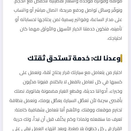
موثقة وفوترة موحدة وأسعار تفضيلية تنخفض مع الحجم.
ونوفّر وسائل تواصل ودفع مريحة: اتصال مباشر أو واتساب
على مدار الساعة، وفواتير رسمية لمن يحتاجها لحساباته أو
تأمينه، فتكون خدمتنا الخيار الأسهل والأوثق مهما كان
احتياجك.
وعدنا لك: خدمة تستحق ثقتك
اختيار من يتعامل مع سيارتك قرار يحتاج ثقة، ونعمل على
كسبها في كل تعامل بالفعل لا بالكلام. فنيونا مدرّبون
وخبراء، أدواتنا حديثة، وقطع الغيار مضمونة بفاتورة. نصلك
بأقصى سرعة لأن تعطّل السيارة يعطّل يومك، ونعمل بنظافة
تحترم موقعك ووقتك. والأهم أننا نتعامل بشفافية كاملة:
تعرف ما سنفعله ولماذا وكم يكلّف قبل أن نبدأ، ولك حرية
القرار في كل خطوة بلا ضغط. وبعد انتهاء العمل نبقى على