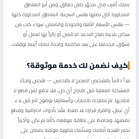
يصلك أقرب فني مجهّز خلال دقائق. ومن أبرز المناطق
المجاورة التي نصلها بنفس السرعة: المناطق المجاورة كلها
— بنفس الأسعار الثابتة والجودة والضمان. سواء كنت من
سكان مدينة صباح الاحمد الدائمين أو زائراً لها لعمل أو
تسوّق، فخدمتنا على بعد مكالمة واحدة تصلك أينما توقفت.
كيف نضمن لك خدمة موثوقة؟
نبدأ دائماً بالتشخيص الصحيح لا بالتخمين — نفحص ونحدّد
المشكلة الفعلية قبل اقتراح أي حل، فلا تدفع ثمن قطع لا
تحتاجها. ثم نصارحك بالخيارات وأسعارها بوضوح تام قبل بدء
أي عمل، والقرار قرارك بلا ضغط. ننفّذ بأدوات احترافية وقطع
نضمنها، ونحافظ على نظافة موقعك كأننا لم نكن. وأخيراً
نختبر النتيجة أمامك ونسلّمك فاتورة موثقة بضمان على