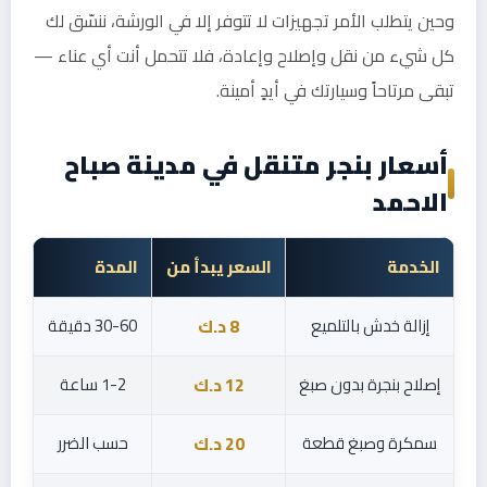
وحين يتطلب الأمر تجهيزات لا تتوفر إلا في الورشة، ننسّق لك
كل شيء من نقل وإصلاح وإعادة، فلا تتحمل أنت أي عناء —
تبقى مرتاحاً وسيارتك في أيدٍ أمينة.
أسعار بنجر متنقل في مدينة صباح
الاحمد
الخدمة
السعر يبدأ من
المدة
إزالة خدش بالتلميع
30-60 دقيقة
8 د.ك
إصلاح بنجرة بدون صبغ
1-2 ساعة
12 د.ك
سمكرة وصبغ قطعة
حسب الضرر
20 د.ك