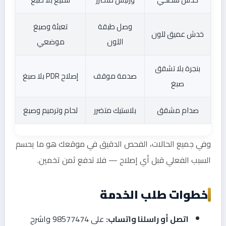
وصل طبقة
تعبئة وصبغ
خدش عميق للون
اللون
موضعي
بنجرة بلا تشقق
صدمة موقف
إصلاح PDR بلا صبغ
صبغ
صدام مشقق
بلاستيك متضرر
لحام وترميم وصبغ
وفي جميع الحالات، الفحص الدقيق في موقعك هو ما يحسم
السبب الفعلي قبل أي إصلاح — فلا تدفع ثمن تخمين.
خطوات طلب الخدمة
اتصل أو راسلنا واتساب:
على 98577474 واشرح