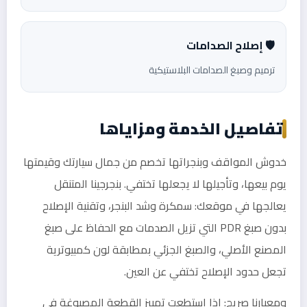
🛡️ إصلاح الصدامات
ترميم وصبغ الصدامات البلاستيكية
تفاصيل الخدمة ومزاياها
خدوش المواقف وبنجراتها تخصم من جمال سيارتك وقيمتها
يوم بيعها، وتأجيلها لا يجعلها تختفي. بنجرجينا المتنقل
يعالجها في موقعك: سمكرة وشد البنجر، وتقنية الإصلاح
بدون صبغ PDR التي تزيل الصدمات مع الحفاظ على صبغ
المصنع الأصلي، والصبغ الجزئي بمطابقة لون كمبيوترية
تجعل حدود الإصلاح تختفي عن العين.
ومعيارنا صريح: إذا استطعت تمييز القطعة المصبوغة في