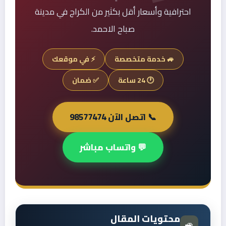
احترافية وأسعار أقل بكثير من الكراج في مدينة
صباح الاحمد.
🚙 خدمة متخصصة
⚡ في موقعك
🕐 24 ساعة
✅ ضمان
📞 اتصل الآن 98577474
💬 واتساب مباشر
محتويات المقال
🚙