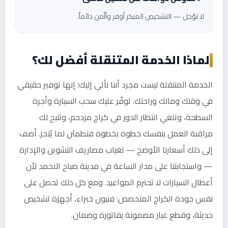
لا تؤجل — التشخيص المبكر أوفر وأأمن دائماً.
لماذا الخدمة المتنقلة أفضل لك؟
الخدمة المتنقلة ليست مجرد أننا نأتي إليك؛ إنها توفير حقيقي
في وقتك ومالك وراحتك. توفّر عليك سحب السيارة وأجرة
السطحة، وتلغي انتظار الدور في كراج مزدحم، وتتيح لك
مراقبة العمل بنفسك خطوة بخطوة فتطمئن لما يُنجز. أضف
إلى ذلك أسعارنا الأوضح — لغياب مصاريف التشوين والإدارة
— واستجابتنا على مدار الساعة في مدينة صباح الاحمد لأن
أعطال السيارات لا تحترم المواعيد. ومع كل ذلك تحصل على
نفس جودة الكراج المتخصص: فنيون خبراء، أجهزة تشخيص
حديثة، وقطع غيار مضمونة بفاتورة وضمان.