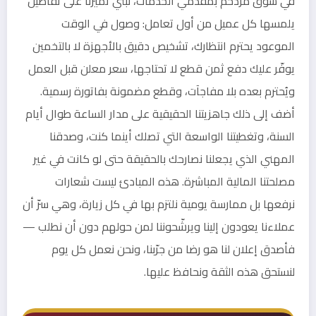
في سوق مزدحم بمقدمي الخدمات، نبني تميّزنا على تفاصيل
يلمسها كل عميل من أول تعامل: وصول في الوقت
الموعود يحترم انتظارك، تشخيص دقيق بالأجهزة لا بالتخمين
يوفّر عليك دفع ثمن قطع لا تحتاجها، سعر معلن قبل العمل
ويُحترم بعده بلا مفاجآت، وقطع مضمونة بفاتورة رسمية.
أضف إلى ذلك جاهزيتنا الحقيقية على مدار الساعة طوال أيام
السنة، وتغطيتنا الواسعة التي تصلك أينما كنت، وصدقنا
المهني الذي يجعلنا نصارحك بالحقيقة حتى لو كانت في غير
مصلحتنا المالية المباشرة. هذه المبادئ ليست شعارات
نرفعها بل ممارسة يومية نلتزم بها في كل زيارة، وهي سرّ أن
عملاءنا يعودون إلينا ويرشّحوننا لمن حولهم دون أن نطلب —
فأصدق إعلان لنا هو رضا من جرّبنا، ونحن نعمل كل يوم
لنستحق هذه الثقة ونحافظ عليها.