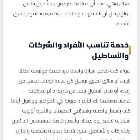
معك، وهي سبب أن عملاءنا يعودون ويرشّحون بنا من
حولهم بدل أن نلاحقهم بالإعلانات. جرّبنا مرة وستفهم الفرق
بنفسك.
خدمة تناسب الأفراد والشركات
والأساطيل
سواء كنت صاحب سيارة واحدة تريد خدمة موثوقة تصلك
للبيت، أو سائق تطبيق توصيل كل ساعة توقف تحسب من
رزقك، أو مدير أسطول يبحث عن شريك دائم لمركباته —
خدمتنا مصمّمة لك. للأفراد مرونة في المواعيد ووصول أينما
كنت بأسعار واضحة؛ ولسائقي التطبيقات والأجرة أولوية
استجابة تحفظ يوم عملك وأسعار خاصة للمتعاملين الدائمين؛
وللشركات والأساطيل عقود خدمة بجدولة منتظمة وتقارير