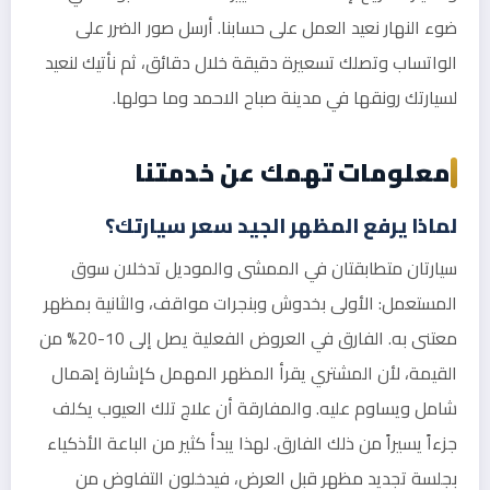
ضوء النهار نعيد العمل على حسابنا. أرسل صور الضرر على
الواتساب وتصلك تسعيرة دقيقة خلال دقائق، ثم نأتيك لنعيد
لسيارتك رونقها في مدينة صباح الاحمد وما حولها.
معلومات تهمك عن خدمتنا
لماذا يرفع المظهر الجيد سعر سيارتك؟
سيارتان متطابقتان في الممشى والموديل تدخلان سوق
المستعمل: الأولى بخدوش وبنجرات مواقف، والثانية بمظهر
معتنى به. الفارق في العروض الفعلية يصل إلى 10-20% من
القيمة، لأن المشتري يقرأ المظهر المهمل كإشارة إهمال
شامل ويساوم عليه. والمفارقة أن علاج تلك العيوب يكلف
جزءاً يسيراً من ذلك الفارق. لهذا يبدأ كثير من الباعة الأذكياء
بجلسة تجديد مظهر قبل العرض، فيدخلون التفاوض من