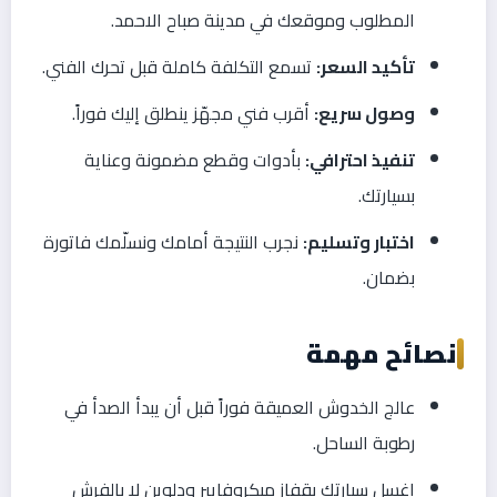
المطلوب وموقعك في مدينة صباح الاحمد.
تأكيد السعر:
تسمع التكلفة كاملة قبل تحرك الفني.
وصول سريع:
أقرب فني مجهّز ينطلق إليك فوراً.
تنفيذ احترافي:
بأدوات وقطع مضمونة وعناية
بسيارتك.
اختبار وتسليم:
نجرب النتيجة أمامك ونسلّمك فاتورة
بضمان.
نصائح مهمة
عالج الخدوش العميقة فوراً قبل أن يبدأ الصدأ في
رطوبة الساحل.
اغسل سيارتك بقفاز ميكروفايبر ودلوين لا بالفرش