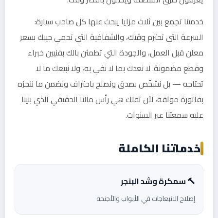
خدمتنا تجمع بين ثلاث مزايا يبحث عنها كل صاحب سيارة:
السرعة التي تحترم وقتك، والشفافية التي تحمي جيبك بسعر
معلن قبل العمل، والجودة التي تطمئن بالك بفنيين خبراء
وقطع مضمونة. لا نعدك بما لا نفي به، ولا نبيعك ما لا
تحتاجه — بل نشخّص بصدق ونصلح باحتراف ونضمن ما ننجزه
بفاتورة موثقة، لأن ثقتك هي رأس مالنا الحقيقي الذي بنينا
عليه سمعتنا عبر السنوات.
خدماتنا الكاملة
🔨 سمكرة وشد البنجر
إصلاح الانبعاجات في الأبواب والأجنحة