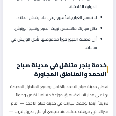
الدوارة الخادشة.
لا تمسح الغبار جافاً فهو رملي حاد يخدش الطلاء.
ظلل سيارتك فالشمس تبهت الصبغ وتشيخ الورنيش.
أزل فضلات الطيور فوراً فحموضتها تأكل الورنيش في
ساعات.
خدمة بنجر متنقل في مدينة صباح
الاحمد والمناطق المجاورة
نغطي مدينة صباح الاحمد بالكامل وجميع المناطق المحيطة
بها على مدار الساعة، بفرق موزّعة جغرافياً تضمن وصولاً
سريعاً. أينما توقفت سيارتك في مدينة صباح الاحمد — أمام
منزلك، في موقف عملك، عند مجمع، أو على طريق قريب —