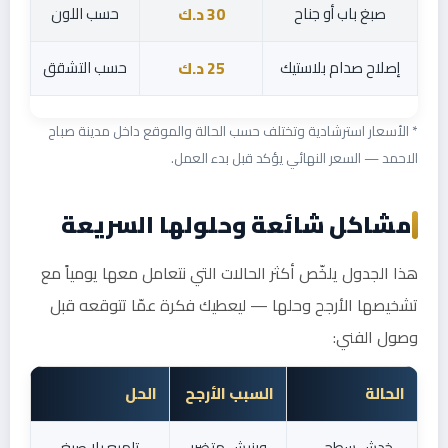
صبغ باب أو جناح
حسب اللون
30 د.ك
إصلاح صدام بلاستيك
حسب التشقق
25 د.ك
* الأسعار استرشادية وتختلف حسب الحالة والموقع داخل مدينة صباح
الاحمد — السعر النهائي يؤكد قبل بدء العمل.
مشاكل شائعة وحلولها السريعة
هذا الجدول يلخّص أكثر الحالات التي نتعامل معها يومياً مع
تشخيصها الأرجح وحلها — ليعطيك فكرة عمّا تتوقعه قبل
وصول الفني:
الحالة
السبب الأرجح
الحل
خدش سطحي
ورنيش متضرر
تلميع بلا صبغ