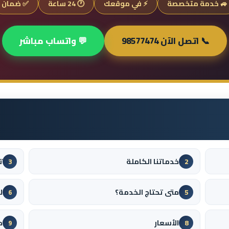
🚙 خدمة متخصصة
⚡ في موقعك
🕐 24 ساعة
✅ ضمان
📞 اتصل الآن 98577474
💬 واتساب مباشر
خدماتنا الكاملة
ت
3
2
متى تحتاج الخدمة؟
ل
6
5
الأسعار
م
9
8