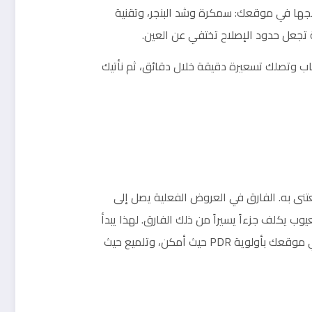
الجها في موقعك: سمكرة وشد البنجر، وتقنية
ساب وتصلك تسعيرة دقيقة خلال دقائق، ثم نأتيك
نى به. الفارق في العروض الفعلية يصل إلى
وب يكلف جزءاً يسيراً من ذلك الفارق. لهذا يبدأ
كثير من الباعة الأذكياء بجلسة تجديد مظهر قبل العرض، فيدخلون التفاوض من موقع قوة. ونحن نقدم هذه الجلسة في موقعك بأولوية PDR حيث أمكن، وتلميع حيث