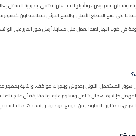
قيمتها يوم بيعها، وتأجيلها لا يجعلها تختفي. بنجرجينا المتنقل يع
غة في ضوء النهار نعيد العمل على حسابنا. أرسل صور الضرر على الوات
؟
 سوق المستعمل: الأولى بخدوش وبنجرات مواقف، والثانية بمظهر معت
ر المهمل كإشارة إهمال شامل ويساوم عليه. والمفارقة أن علاج تلك العي
مية؟