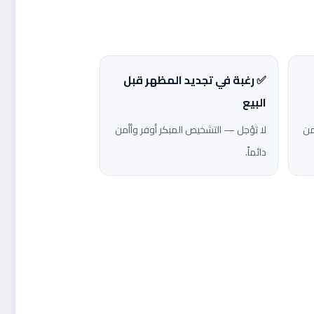
✅ رغبة في تجديد المظهر قبل
البيع
من
لا تؤجل — التشخيص المبكر أوفر وأأمن
دائماً.