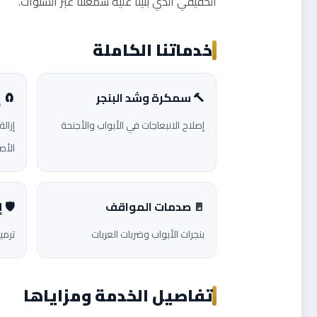
الحقيقي الذي بنينا عليه سمعتنا عبر السنوات.
خدماتنا الكاملة
🔨 سمكرة وشد البنجر
🧲 إ
إصلاح الانبعاجات في الأبواب والأجنحة
إزال
الأص
🚪 صدمات المواقف
🛡️
بنجرات الأبواب وضربات العربات
ترمي
تفاصيل الخدمة ومزاياها