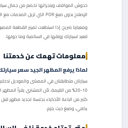
خدوش المواقف وبنجراتها تخصم من جمال سيارتك و
الإصلاح بدون صبغ PDR التي تزيل الصدمات مع الحفاظ على صبغ المصنع الأصلي، والصبغ الجزئي بمطابقة لون كمبيوترية تجعل حدود الإصلاح تختفي عن العين.
ومعيارنا صريح: إذا استطعت تمييز القطعة المصبو
لنعيد لسيارتك رونقها في السالمية وما حولها.
معلومات تهمك عن خدمتنا
لماذا يرفع المظهر الجيد سعر سيارتك
سيارتان متطابقتان في الممشى والموديل تدخلان
10-20% من القيمة، لأن المشتري يقرأ المظه
يكفي، وصبغ حيث يلزم.
متى تحتاج خدمة نا في السال