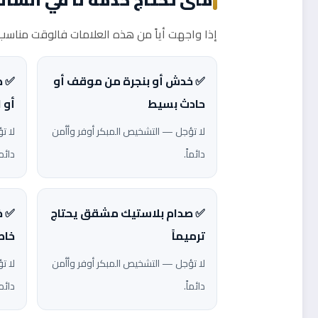
إذا واجهت أياً من هذه العلامات فالوقت مناسب ل
✅ خدش أو بنجرة من موقف أو
✅ ص
حادث بسيط
أو 
لا تؤجل — التشخيص المبكر أوفر وأأمن
لا ت
دائماً.
دائما
✅ صدام بلاستيك مشقق يحتاج
✅ خ
ترميماً
خا
لا تؤجل — التشخيص المبكر أوفر وأأمن
لا ت
دائماً.
دائما