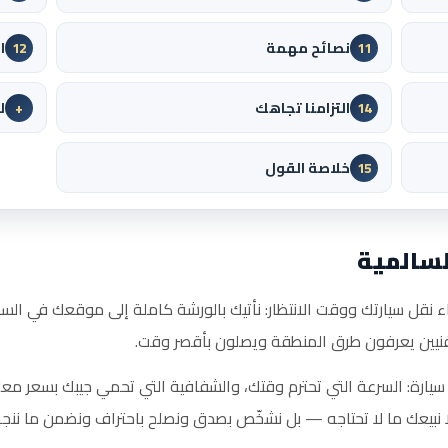
نصائح مهمة
ا
12
11
التزامنا تجاهك
ل
+
14
خلاصة القول
15
لسالمية
اء نقل سيارتك ووقت الانتظار: نأتيك بالورشة كاملة إلى موقعك في السا
بفنيين يعرفون طرق المنطقة ويصلون بأقصر وقت.
سيارة: السرعة التي تحترم وقتك، والشفافية التي تحمي جيبك بسعر معل
ا نبيعك ما لا تحتاجه — بل نشخّص بصدق ونصلح باحتراف ونضمن ما ننجز