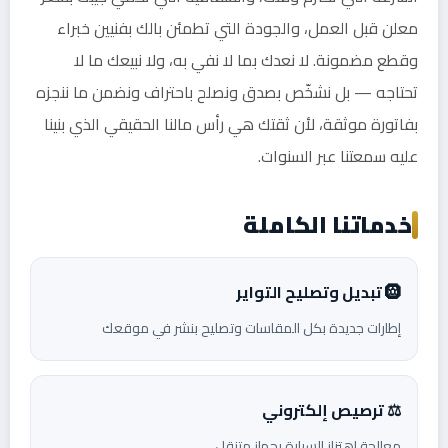
معلن قبل العمل، والجودة التي تطمئن بالك بفنيين خبراء
وقطع مضمونة. لا نعدك بما لا نفي به، ولا نبيعك ما لا
تحتاجه — بل نشخّص بصدق ونصلح باحتراف ونضمن ما ننجزه
بفاتورة موثقة، لأن ثقتك هي رأس مالنا الحقيقي الذي بنينا
عليه سمعتنا عبر السنوات.
خدماتنا الكاملة
🛞 تبديل وتصليح التواير
إطارات جديدة بكل المقاسات وتصليح بنشر في موقعك
⚖️ ترصيص إلكتروني
معالجة اهتزاز السيارة بجهاز متنقل