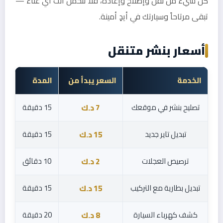
كل شيء من نقل وإصلاح وإعادة، فلا تتحمل أنت أي عناء —
تبقى مرتاحاً وسيارتك في أيدٍ أمينة.
أسعار بنشر متنقل
الخدمة
السعر يبدأ من
المدة
تصليح بنشر في موقعك
15 دقيقة
7 د.ك
تبديل تاير جديد
15 دقيقة
15 د.ك
ترصيص العجلات
10 دقائق
2 د.ك
تبديل بطارية مع التركيب
15 دقيقة
15 د.ك
كشف كهرباء السيارة
20 دقيقة
8 د.ك