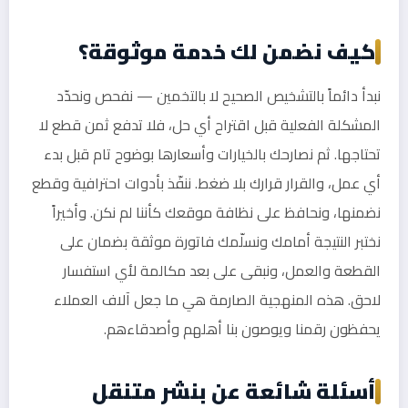
كيف نضمن لك خدمة موثوقة؟
نبدأ دائماً بالتشخيص الصحيح لا بالتخمين — نفحص ونحدّد
المشكلة الفعلية قبل اقتراح أي حل، فلا تدفع ثمن قطع لا
تحتاجها. ثم نصارحك بالخيارات وأسعارها بوضوح تام قبل بدء
أي عمل، والقرار قرارك بلا ضغط. ننفّذ بأدوات احترافية وقطع
نضمنها، ونحافظ على نظافة موقعك كأننا لم نكن. وأخيراً
نختبر النتيجة أمامك ونسلّمك فاتورة موثقة بضمان على
القطعة والعمل، ونبقى على بعد مكالمة لأي استفسار
لاحق. هذه المنهجية الصارمة هي ما جعل آلاف العملاء
يحفظون رقمنا ويوصون بنا أهلهم وأصدقاءهم.
أسئلة شائعة عن بنشر متنقل