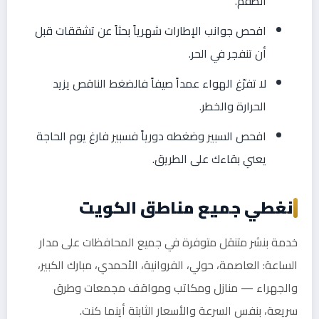
الطقم.
افحص جوانب الإطارات شهرياً بحثاً عن تشققات قبل
أن تنفجر في الحر.
لا تفرّغ الهواء عمداً صيفاً فالضغط الناقص يزيد
الحرارة والخطر.
افحص السبير وضغطه دورياً فسبير فارغ يوم الحاجة
يعني بقاءك على الطريق.
نغطي جميع مناطق الكويت
خدمة بنشر متنقل متوفرة في جميع المحافظات على مدار
الساعة: العاصمة، حولي، الفروانية، الأحمدي، مبارك الكبير،
والجهراء — منازل ومكاتب ومواقف مجمعات وطرق
سريعة، بنفس السرعة والأسعار الثابتة أينما كنت.