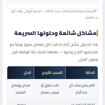
* الأسعار استرشادية وتختلف حسب الحالة — السعر النهائي يؤكد قبل
بدء العمل.
مشاكل شائعة وحلولها السريعة
هذا الجدول يلخّص أكثر الحالات التي نتعامل معها يومياً مع
تشخيصها الأرجح وحلها — ليعطيك فكرة عمّا تتوقعه قبل
وصول الفني:
الحالة
السبب الأرجح
الحل
التاير يفرغ ببطء كل
ثقب دقيق أو
فحص وإصلاح
عدة أيام
تسريب صمام
المصدر
اهتزاز الستيرنج على
ترصيص