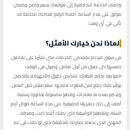
وتصلك الخدمة الاحترافية إلى موقعك بسعر واضح وضمان
موثق على مدار الساعة. احفظ الرقم؛ فحاجتك للخدمة قد
تأتي في أي وقت.
لماذا نحن خيارك الأمثل؟
في سوق مزدحم بمقدمي الخدمات، نبني تميّزنا على تفاصيل
يلمسها كل عميل من أول تعامل: وصول في الوقت
الموعود يحترم انتظارك، تشخيص دقيق بالأجهزة لا بالتخمين
يوفّر عليك دفع ثمن قطع لا تحتاجها، سعر معلن قبل العمل
ويُحترم بعده بلا مفاجآت، وقطع مضمونة بفاتورة رسمية.
أضف إلى ذلك جاهزيتنا الحقيقية على مدار الساعة طوال أيام
السنة، وتغطيتنا الواسعة التي تصلك أينما كنت، وصدقنا
المهني الذي يجعلنا نصارحك بالحقيقة حتى لو كانت في غير