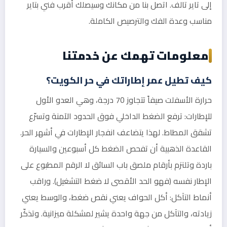
إلى تاير تالف. اتصل بنا من مكانك وسيصلك أقرب فني بتاير
مناسب وعدة الفك والترصيص الكاملة.
معلومات تهمك عن خدمتنا
كيف تطيل عمر إطاراتك في حر الكويت؟
حرارة الأسفلت صيفاً تتجاوز 70 درجة، وهي العدو الأول
للإطارات: ترفع الضغط الداخلي فوق الحدود الآمنة وتسرّع
تشقق المطاط. لهذا يتضاعف انفجار الإطارات في أشهر الحر.
القاعدة الذهبية أن تفحص الضغط كل أسبوعين والسيارة
باردة وتلتزم بأرقام ملصق باب السائق لا الرقم المطبوع على
الإطار نفسه (فهو الحد الأقصى لا ضغط التشغيل). وراقب
أنماط التآكل: أكل الحواف يعني نقص ضغط، والوسط يعني
زيادته، والتآكل من جهة واحدة يشير لمشكلة ميزانية. وتذكّر