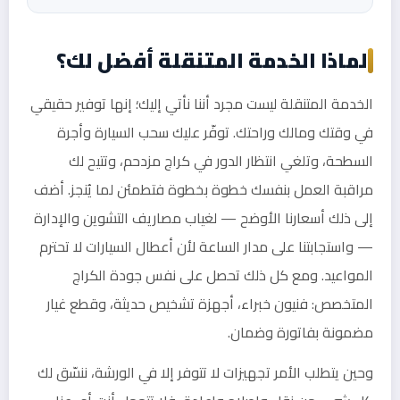
لماذا الخدمة المتنقلة أفضل لك؟
الخدمة المتنقلة ليست مجرد أننا نأتي إليك؛ إنها توفير حقيقي
في وقتك ومالك وراحتك. توفّر عليك سحب السيارة وأجرة
السطحة، وتلغي انتظار الدور في كراج مزدحم، وتتيح لك
مراقبة العمل بنفسك خطوة بخطوة فتطمئن لما يُنجز. أضف
إلى ذلك أسعارنا الأوضح — لغياب مصاريف التشوين والإدارة
— واستجابتنا على مدار الساعة لأن أعطال السيارات لا تحترم
المواعيد. ومع كل ذلك تحصل على نفس جودة الكراج
المتخصص: فنيون خبراء، أجهزة تشخيص حديثة، وقطع غيار
مضمونة بفاتورة وضمان.
وحين يتطلب الأمر تجهيزات لا تتوفر إلا في الورشة، ننسّق لك