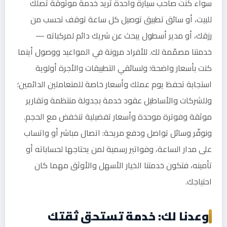
سواء كنت صاحب سيارة واحدة تريد خدمة موثوقة تصلك
للبيت، أو سائق تطبيق توصيل كل ساعة توقف تحسب من
رزقك، أو مدير أسطول يبحث عن شريك دائم لمركباته —
خدمتنا مصمّمة لك. للأفراد مرونة في المواعيد ووصول أينما
كنت بأسعار واضحة؛ ولسائقي التطبيقات والأجرة أولوية
استجابة تحفظ يوم عملك وأسعار خاصة للمتعاملين الدائمين؛
وللشركات والأساطيل عقود خدمة بجدولة منتظمة وتقارير
موثقة وفوترة موحدة وأسعار تفضيلية تنخفض مع الحجم.
ونوفّر وسائل تواصل ودفع مريحة: اتصال مباشر أو واتساب
على مدار الساعة، وفواتير رسمية لمن يحتاجها لحساباته أو
تأمينه، فتكون خدمتنا الخيار الأسهل والأوثق مهما كان
احتياجك.
وعدنا لك: خدمة تستحق ثقتك