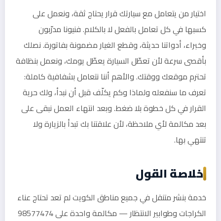
اختيار من يتعامل مع سيارتك قرار يحتاج ثقة، ونعمل على
كسبها في كل تعامل بالفعل لا بالكلام. فنيونا مدرّبون
وخبراء، أدواتنا حديثة، وقطع الغيار مضمونة بفاتورة. نصلك
بأقصى سرعة لأن تعطّل السيارة يعطّل يومك، ونعمل بنظافة
تحترم موقعك ووقتك. والأهم أننا نتعامل بشفافية كاملة:
تعرف ما سنفعله ولماذا وكم يكلّف قبل أن نبدأ، ولك حرية
القرار في كل خطوة بلا ضغط. وبعد انتهاء العمل نبقى على
بعد مكالمة لأي ملاحظة، لأن علاقتنا بك تبدأ بالزيارة ولا
تنتهي بها.
خلاصة القول
خدمة بنشر متنقل في جميع مناطق الكويت لم تعد تحتاج عناء
الكراجات وطوابير الانتظار — مكالمة واحدة على 98577474