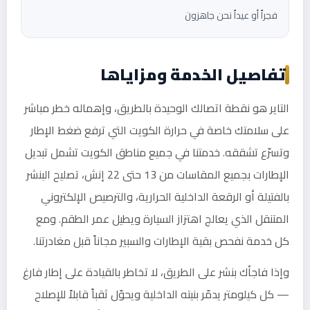
فجراً أو عيداً نحن جاهزون
تفاصيل الخدمة ومزاياها
التاير هو نقطة اتصالك الوحيدة بالطريق، وإهماله خطر مباشر
على سلامتك خاصة في حرارة الكويت التي ترفع ضغط الإطار
وتسرّع تشققه. خدمتنا في جميع مناطق الكويت تشمل تبديل
الإطارات بجميع المقاسات من 13 حتى 22 إنش، تصليح البنشر
بالفتيلة أو الرقعة الداخلية الحرارية، والترصيص الإلكتروني
المتنقل الذي يعالج اهتزاز السيارة ويطيل عمر الطقم. ومع
كل خدمة نفحص بقية الإطارات والسبير مجاناً قبل مغادرتنا.
وإذا فاجأك بنشر على الطريق، لا تخاطر بالقيادة على إطار فارغ
— كل كيلومتر يدمّر بنيته الداخلية ويحوّل ثقباً قابلاً للإصلاح