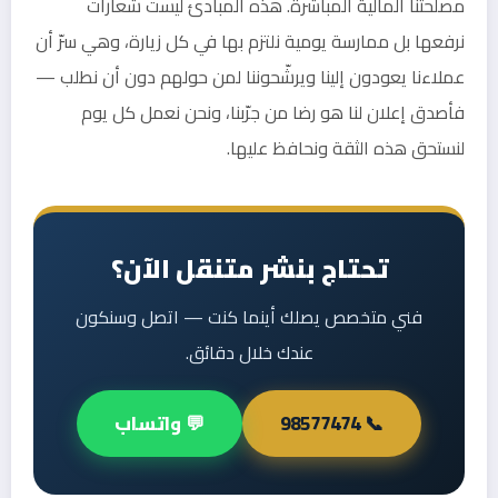
مصلحتنا المالية المباشرة. هذه المبادئ ليست شعارات
نرفعها بل ممارسة يومية نلتزم بها في كل زيارة، وهي سرّ أن
عملاءنا يعودون إلينا ويرشّحوننا لمن حولهم دون أن نطلب —
فأصدق إعلان لنا هو رضا من جرّبنا، ونحن نعمل كل يوم
لنستحق هذه الثقة ونحافظ عليها.
تحتاج بنشر متنقل الآن؟
فني متخصص يصلك أينما كنت — اتصل وسنكون
عندك خلال دقائق.
📞 98577474
💬 واتساب