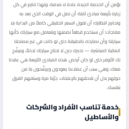
نؤمن أن الخدمة الجيدة عادة لا صدفة، ولهذا نلتزم في كل
زيارة بأربعة مبادئ ثابتة: أن نصل في الوقت الذي نعد به
ونحترم انتظارك؛ أن نقول السعر الحقيقي كاملاً من البداية بلا
مفاجآت؛ أن نستخدم قطعاً نضمنها ونتعامل مع سيارتك كأنها
سيارتنا؛ وأن نصارحك بالحقيقة حتى لو كانت في غير مصلحتنا
المالية المباشرة — نخبرك حين لا تحتاج سيارتك تدخلاً، ونرشّح
لك الأوفر حتى لو كان أرخص. هذه المبادئ الأربعة هي عقدنا
معك، وهي سبب أن عملاءنا يعودون ويرشّحون بنا من
حولهم بدل أن نلاحقهم بالإعلانات. جرّبنا مرة وستفهم الفرق
بنفسك.
خدمة تناسب الأفراد والشركات
والأساطيل