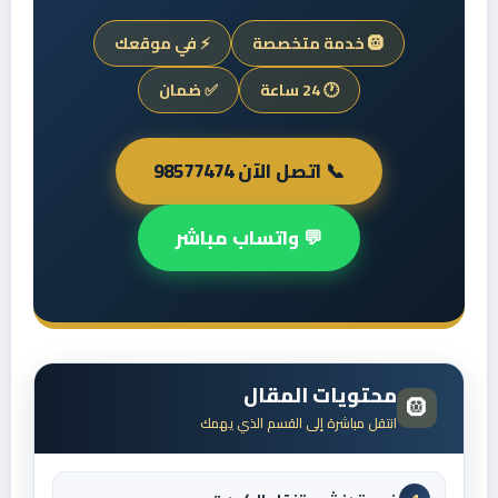
🛞 خدمة متخصصة
⚡ في موقعك
🕐 24 ساعة
✅ ضمان
📞 اتصل الآن 98577474
💬 واتساب مباشر
محتويات المقال
🛞
انتقل مباشرة إلى القسم الذي يهمك