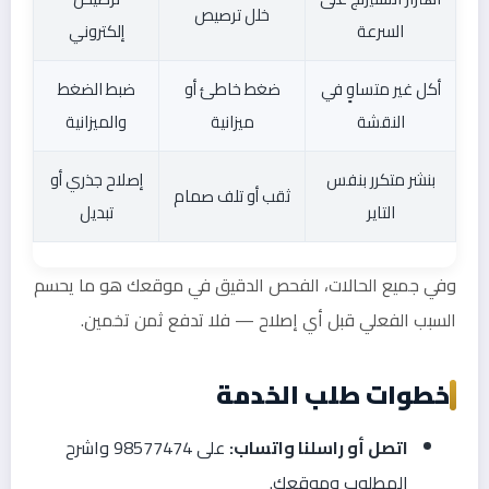
خلل ترصيص
السرعة
إلكتروني
أكل غير متساوٍ في
ضغط خاطئ أو
ضبط الضغط
النقشة
ميزانية
والميزانية
بنشر متكرر بنفس
إصلاح جذري أو
ثقب أو تلف صمام
التاير
تبديل
وفي جميع الحالات، الفحص الدقيق في موقعك هو ما يحسم
السبب الفعلي قبل أي إصلاح — فلا تدفع ثمن تخمين.
خطوات طلب الخدمة
اتصل أو راسلنا واتساب:
على 98577474 واشرح
المطلوب وموقعك.