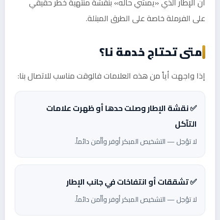
أن الإطار الذي «يمشي حاله» بنقشة منتهية خطر حقيقي
على الفرملة خاصة على الطرق المبتلة.
متى تحتاج خدمة نا؟
إذا واجهت أياً من هذه العلامات فالوقت مناسب للاتصال بنا:
✅ نقشة الإطار وصلت حدها أو ظهرت علامات
التآكل
لا تؤجل — التشخيص المبكر أوفر وأأمن دائماً.
✅ تشققات أو انتفاخات في جانب الإطار
لا تؤجل — التشخيص المبكر أوفر وأأمن دائماً.