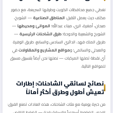
نغطي جميع محافظات الكويت وطرقها السريعة، مع حضور
مكثف حيث يعمل الثقيل:
المناطق الصناعية
— الشويخ،
صبحان، أمغرة، الري، ميناء عبدالله؛
الموانئ ومحيطها
—
الشويخ والشعيبة والدوحة؛
طرق الشاحنات الرئيسية
—
طريق الملك فهد، الدائري السادس والسابع، طريق الوفرة
والعبدلي والسالمي؛ و
مواقع المشاريع والمقاولات
في
أي نقطة تصلها المركبات — نصلها نحن أيضاً بتنسيق مسبق
للمواقع النائية.
نصائح لسائقي الشاحنات: إطارات
تعيش أطول وطرق أكثر أماناً
من خبرة يومية مع مئات الشاحنات، هذه العادات تصنع الفرق:
افحص الضغوط أسبوعياً والسيارة باردة — الضغط الناقص