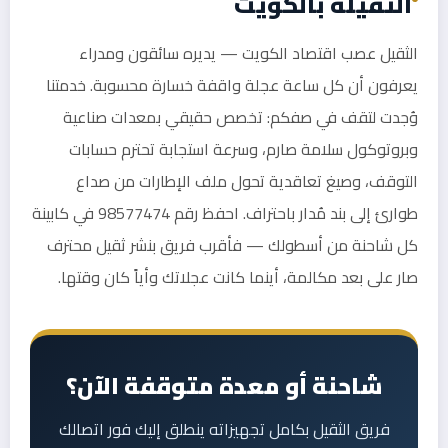
الثقيلة بالكويت
الثقيل عصب اقتصاد الكويت — يديره سائقون ومدراء
يعرفون أن كل ساعة عجلة واقفة خسارة محسوبة. خدمتنا
وُجدت لتقف في صفكم: تخصص حقيقي بمعدات صناعية
وبروتوكول سلامة صارم، وسرعة استجابة تحترم حسابات
التوقف، وصيغ تعاقدية تحول ملف الإطارات من صداع
طوارئ إلى بند مُدار باحتراف. احفظ رقم 98577474 في كابينة
كل شاحنة من أسطولك — فأقرب فريق بنشر ثقيل محترف
صار على بعد مكالمة، أينما كانت عجلاتك وأياً كان وقتها.
شاحنة أو معدة متوقفة الآن؟
فريق الثقيل بكامل تجهيزاته ينطلق إليك فور اتصالك