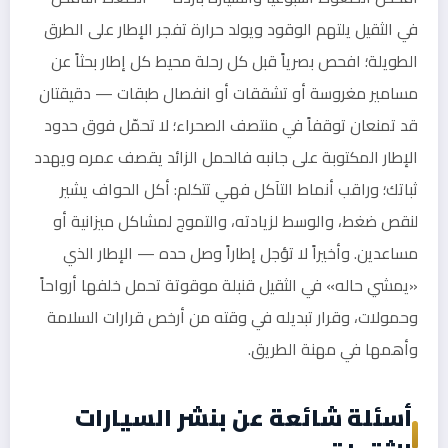
في الثقيل يلتهم الوقود ويولد حرارة تفجر الإطار على الطرق
الطويلة؛ افحص بصرياً قبل كل رحلة محيط كل إطار بحثاً عن
مسامير مغروسة أو تشققات أو انفصال طبقات — دقيقتان
قد تمنعان توقفاً في منتصف الصحراء؛ لا تحمّل فوق حدود
الإطار المكتوبة على جانبه فالحمل الزائد يقصف عمره ويهدد
ثباتك؛ وراقب أنماط التآكل فهي تتكلم: أكل الحواف يشير
لنقص ضغط، والوسط لزيادته، والتموج لمشاكل ميزانية أو
مساعدين. وأخيراً لا تؤجل إطاراً وصل حده — الإطار الذي
«يمشي حاله» في الثقيل قنبلة موقوتة تحمل خلفها أرواحاً
وحمولات، وقرار تبديله في وقته من أرخص قرارات السلامة
وأهمها في مهنة الطريق.
أسئلة شائعة عن بنشر السيارات