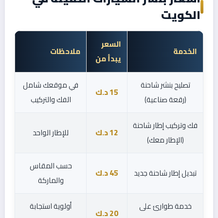
الكويت
السعر
الخدمة
ملاحظات
يبدأ من
تصليح بنشر شاحنة
في موقعك شامل
15 د.ك
(رقعة صناعية)
الفك والتركيب
فك وتركيب إطار شاحنة
12 د.ك
للإطار الواحد
(الإطار معك)
حسب المقاس
تبديل إطار شاحنة جديد
45 د.ك
والماركة
خدمة طوارئ على
أولوية استجابة
20 د.ك