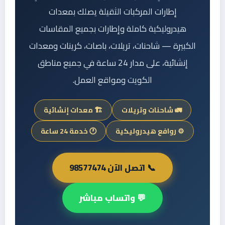
إطارات المركبات الثقيلة يصلك بمعدات
هيدروليكية كاملة وإطارات بجميع المقاسات
الكبيرة — شاحنات، تريلات، باصات، كرينات ومعدات
إنشائية، على مدار 24 ساعة في جميع مناطق
الكويت ومواقع العمل.
🚛 شاحنات وتريلات
🏗️ معدات إنشائية
⚙️ روافع هيدروليكية
🕐 خدمة 24 ساعة
📞 اتصل الآن 98577474
💬 واتساب مباشر