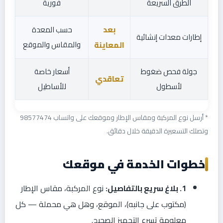
الطرق السريعة
فورية
بعد
حسب المعدة
إطارات معدات إنشائية
والمقاس والموقع
المعاينة
جولة فحص ضغوط
أسعار خاصة
تعاقدي
لأسطول
للأساطيل
* أرسل نوع المركبة ومقاس الإطار وموقعك على واتساب 98577474
وتصلك التسعيرة الدقيقة خلال دقائق.
خطوات الخدمة في موقعك
1. بلاغ سريع بالتفاصيل:
نوع المركبة، مقاس الإطار
(مكتوب على جانبه)، الموقع، وهل هي محملة — كل
معلومة تسرع التجهيز الصحيح.