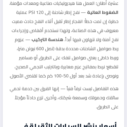
عشرة أطنان؛ العمل هنا هيدروليكيات صناعية ومعدات مؤمنة.
الضغوط العالية
— نفخ إطار شاحنة إلى 120 PSI عملية
خطرة إن تمت خطأ؛ انفجار إطار ثقيل أثناء النفخ حادث مميت
معروف في هذه الصناعة، ولهذا نستخدم أقفاص وإجراءات
نفخ آمنة ولا نتهاون فيها أبداً.
هندسة التركيب
— عزوم
ربط صواميل الشاحنات محددة بدقة (تصل 600 نيوتن متر)،
وربط خاطئ يعني صواميل تنفك على الطريق أو مسامير
تنقطع؛ نربط بمفاتيح عزم معايرة وبالترتيب النجمي الصحيح،
ونوصي بإعادة شد بعد أول 50-100 كم كما تقتضي الأصول.
هذه التفاصيل ليست ترفاً فنياً — إنها الفرق بين خدمة تحمي
سائقك وحمولتك وسمعة شركتك، وأخرى تزرع حادثاً مؤجلاً
على الطريق.
أسعار بنشر السيارات الثقيلة في