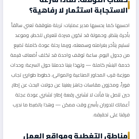
الاستجابة استثمار لا رفاهية؟
احسبها كما يحسبها مدير عمليات: تريلة متوقفة تعني سائقاً
بأجرة ينتظر، وحمولة قد تكون مبردة تتعرض للخطر، وموعد
تسليم يتأخر بغرامته وسمعته، وربما رحلة عودة كاملة تضيع
من جدول اليوم. ساعة توقف واحدة قد تكلف أضعاف قيمة
خدمة البنشر كاملة — ولهذا بنينا خدمتنا حول السرعة: وحدات
موزعة قرب المحاور الصناعية والموانئ، خطوط طوارئ تجاب
فوراً، ومخزون مقاسات جاهز يغنينا عن جولات البحث عن إطار.
حين تتصل بنا فأنت لا تشتري رقعة إطار؛ تشتري عودة عجلة
أعمالك للدوران بأسرع وقت ممكن — وهذا بالضبط ما ندرب
فرقنا على تحقيقه.
مناطق التغطية ومواقع العمل