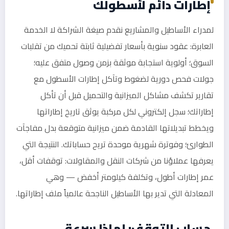
إطارات دائم لأسطولك
لمدراء الأساطيل والمشاريع نقدم صيغة الشراكة لا الخدمة
العابرة: عقود سنوية بأسعار تفضيلية ثابتة تحميك من تقلبات
السوق؛ أولوية استجابة موثقة بزمن وصول متفق عليه؛
جولات فحص دورية لضغوط وتآكل إطارات الأسطول مع
تقارير تكشف مشاكل الميزانية والتحميل قبل أن تأكل
إطاراتك؛ سجل إلكتروني لكل مركبة يوثق تاريخ إطاراتها
ويخطط تبديلاتها القادمة ضمن ميزانية متوقعة بدل مفاجآت
الطوارئ؛ وفوترة شهرية موحدة تريح حساباتك. النتيجة التي
يعرفها عملاؤنا من شركات النقل والمقاولات: توقفات أقل،
عمر إطارات أطول، وتكلفة كيلومتر أخفض — وهي
المعادلة التي تدير بها الأساطيل الناجحة عالمياً ملف إطاراتها.
حساب التوقف: لماذا سرعة