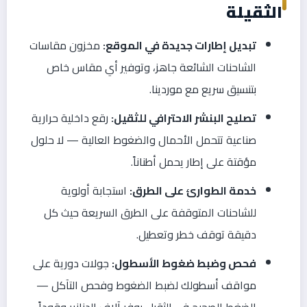
الثقيلة
تبديل إطارات جديدة في الموقع:
مخزون مقاسات
الشاحنات الشائعة جاهز، وتوفير أي مقاس خاص
بتنسيق سريع مع موردينا.
تصليح البنشر الاحترافي للثقيل:
رقع داخلية حرارية
صناعية تتحمل الأحمال والضغوط العالية — لا حلول
مؤقتة على إطار يحمل أطناناً.
خدمة الطوارئ على الطرق:
استجابة أولوية
للشاحنات المتوقفة على الطرق السريعة حيث كل
دقيقة توقف خطر وتعطيل.
فحص وضبط ضغوط الأسطول:
جولات دورية على
مواقف أسطولك لضبط الضغوط وفحص التآكل —
الضغط الصحيح في الثقيل يوفر آلاف الدنانير وقوداً