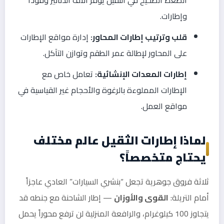
وإطارات.
قلب وترتيب إطارات المحاور:
إدارة مواقع الإطارات
على المحاور لإطالة عمر الطقم وتوازن التآكل.
إطارات المعدات الإنشائية:
تعامل خاص مع
الإطارات المملوءة بالرغوة والأحجام غير القياسية في
مواقع العمل.
لماذا إطارات الثقيل عالم مختلف
يحتاج متخصصاً؟
ثلاثة فروق جوهرية تجعل “بنشري السيارات” العادي عاجزاً
أمام التريلة:
القوى والأوزان
— إطار الشاحنة مع جنطه قد
يتجاوز 100 كيلوغرام، والرافعة المنزلية لن ترفع محوراً يحمل