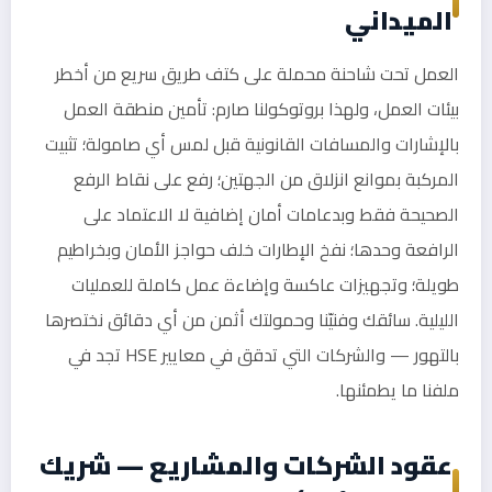
الميداني
العمل تحت شاحنة محملة على كتف طريق سريع من أخطر
بيئات العمل، ولهذا بروتوكولنا صارم: تأمين منطقة العمل
بالإشارات والمسافات القانونية قبل لمس أي صامولة؛ تثبيت
المركبة بموانع انزلاق من الجهتين؛ رفع على نقاط الرفع
الصحيحة فقط وبدعامات أمان إضافية لا الاعتماد على
الرافعة وحدها؛ نفخ الإطارات خلف حواجز الأمان وبخراطيم
طويلة؛ وتجهيزات عاكسة وإضاءة عمل كاملة للعمليات
الليلية. سائقك وفنيّنا وحمولتك أثمن من أي دقائق نختصرها
بالتهور — والشركات التي تدقق في معايير HSE تجد في
ملفنا ما يطمئنها.
عقود الشركات والمشاريع — شريك