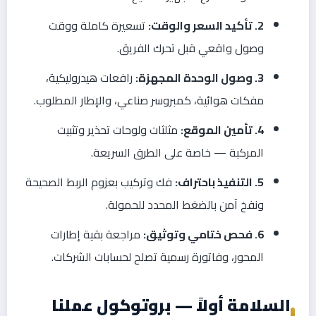
2. تأكيد السعر والوقت:
تسعيرة كاملة ووقت
وصول واقعي قبل تحرك الفريق.
3. وصول الوحدة المجهزة:
رافعات هيدروليكية،
مفكات هوائية، كمبروسر صناعي، والإطار المطلوب.
4. تأمين الموقع:
مثلثات ولوحات تحذير وتثبيت
المركبة — خاصة على الطرق السريعة.
5. التنفيذ باحتراف:
فك وتركيب بعزوم الربط الصحيحة
ونفخ آمن بالضغط المحدد للحمولة.
6. فحص ختامي وتوثيق:
مراجعة بقية إطارات
المحور، وفاتورة رسمية تصلح لحسابات الشركات.
السلامة أولاً — بروتوكول عملنا