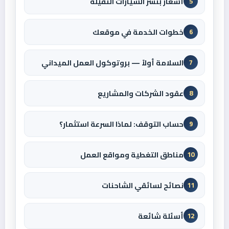
أسعار بنشر السيارات الثقيلة
5
خطوات الخدمة في موقعك
6
السلامة أولاً — بروتوكول العمل الميداني
7
عقود الشركات والمشاريع
8
حساب التوقف: لماذا السرعة استثمار؟
9
مناطق التغطية ومواقع العمل
10
نصائح لسائقي الشاحنات
11
أسئلة شائعة
12