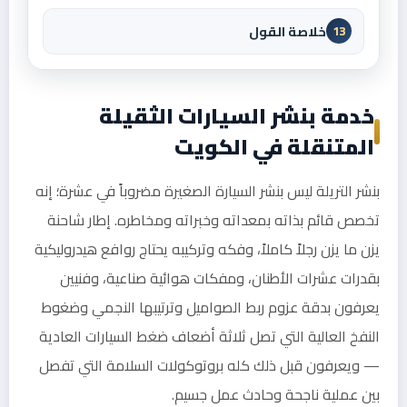
خلاصة القول
13
خدمة بنشر السيارات الثقيلة
المتنقلة في الكويت
بنشر التريلة ليس بنشر السيارة الصغيرة مضروباً في عشرة؛ إنه
تخصص قائم بذاته بمعداته وخبراته ومخاطره. إطار شاحنة
يزن ما يزن رجلاً كاملاً، وفكه وتركيبه يحتاج روافع هيدروليكية
بقدرات عشرات الأطنان، ومفكات هوائية صناعية، وفنيين
يعرفون بدقة عزوم ربط الصواميل وترتيبها النجمي وضغوط
النفخ العالية التي تصل ثلاثة أضعاف ضغط السيارات العادية
— ويعرفون قبل ذلك كله بروتوكولات السلامة التي تفصل
بين عملية ناجحة وحادث عمل جسيم.