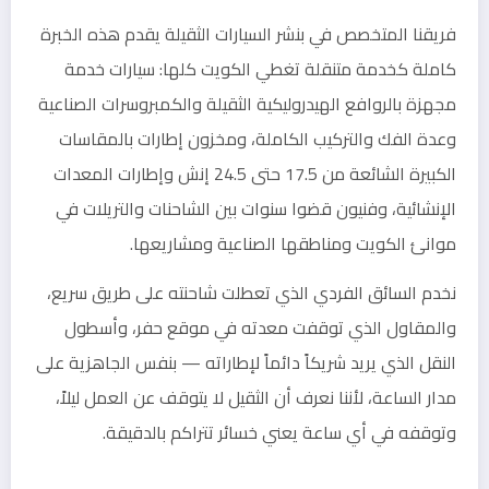
فريقنا المتخصص في بنشر السيارات الثقيلة يقدم هذه الخبرة
كاملة كخدمة متنقلة تغطي الكويت كلها: سيارات خدمة
مجهزة بالروافع الهيدروليكية الثقيلة والكمبروسرات الصناعية
وعدة الفك والتركيب الكاملة، ومخزون إطارات بالمقاسات
الكبيرة الشائعة من 17.5 حتى 24.5 إنش وإطارات المعدات
الإنشائية، وفنيون قضوا سنوات بين الشاحنات والتريلات في
موانئ الكويت ومناطقها الصناعية ومشاريعها.
نخدم السائق الفردي الذي تعطلت شاحنته على طريق سريع،
والمقاول الذي توقفت معدته في موقع حفر، وأسطول
النقل الذي يريد شريكاً دائماً لإطاراته — بنفس الجاهزية على
مدار الساعة، لأننا نعرف أن الثقيل لا يتوقف عن العمل ليلاً،
وتوقفه في أي ساعة يعني خسائر تتراكم بالدقيقة.