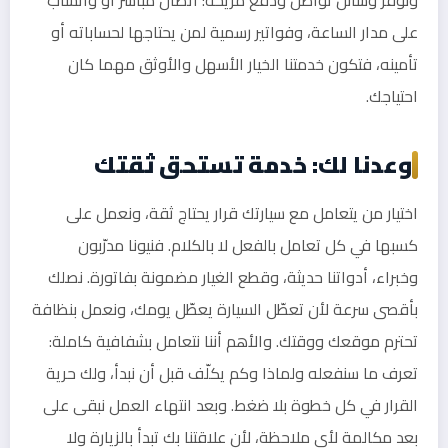
على مدار الساعة، وفواتير رسمية لمن يحتاجها لحساباته أو
تأمينه، فتكون خدمتنا الخيار الأسهل والأوثق مهما كان
احتياجك.
وعدنا لك: خدمة تستحق ثقتك
اختيار من يتعامل مع سيارتك قرار يحتاج ثقة، ونعمل على
كسبها في كل تعامل بالفعل لا بالكلام. فنيونا مدرّبون
وخبراء، أدواتنا حديثة، وقطع الغيار مضمونة بفاتورة. نصلك
بأقصى سرعة لأن تعطّل السيارة يعطّل يومك، ونعمل بنظافة
تحترم موقعك ووقتك. والأهم أننا نتعامل بشفافية كاملة:
تعرف ما سنفعله ولماذا وكم يكلّف قبل أن نبدأ، ولك حرية
القرار في كل خطوة بلا ضغط. وبعد انتهاء العمل نبقى على
بعد مكالمة لأي ملاحظة، لأن علاقتنا بك تبدأ بالزيارة ولا