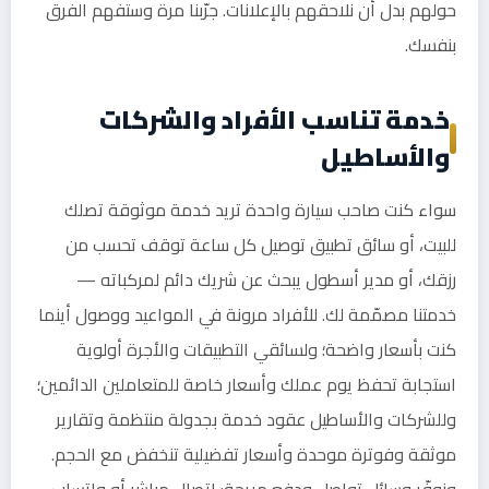
حولهم بدل أن نلاحقهم بالإعلانات. جرّبنا مرة وستفهم الفرق
بنفسك.
خدمة تناسب الأفراد والشركات
والأساطيل
سواء كنت صاحب سيارة واحدة تريد خدمة موثوقة تصلك
للبيت، أو سائق تطبيق توصيل كل ساعة توقف تحسب من
رزقك، أو مدير أسطول يبحث عن شريك دائم لمركباته —
خدمتنا مصمّمة لك. للأفراد مرونة في المواعيد ووصول أينما
كنت بأسعار واضحة؛ ولسائقي التطبيقات والأجرة أولوية
استجابة تحفظ يوم عملك وأسعار خاصة للمتعاملين الدائمين؛
وللشركات والأساطيل عقود خدمة بجدولة منتظمة وتقارير
موثقة وفوترة موحدة وأسعار تفضيلية تنخفض مع الحجم.
ونوفّر وسائل تواصل ودفع مريحة: اتصال مباشر أو واتساب