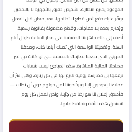
الموعود يحترم انتظارك، تشخيص دقيق بالأجهزة لا بالتخمين
يوفّر عليك دفع ثمن قطع لا تحتاجها، سعر معلن قبل العمل
ويُحترم بعده بلا مفاجآت، وقطع مضمونة بفاتورة رسمية.
أضف إلى ذلك جاهزيتنا الحقيقية على مدار الساعة طوال أيام
السنة، وتغطيتنا الواسعة التي تصلك أينما كنت، وصدقنا
المهني الذي يجعلنا نصارحك بالحقيقة حتى لو كانت في غير
مصلحتنا المالية المباشرة. هذه المبادئ ليست شعارات
نرفعها بل ممارسة يومية نلتزم بها في كل زيارة، وهي سرّ أن
عملاءنا يعودون إلينا ويرشّحوننا لمن حولهم دون أن نطلب —
فأصدق إعلان لنا هو رضا من جرّبنا، ونحن نعمل كل يوم
لنستحق هذه الثقة ونحافظ عليها.