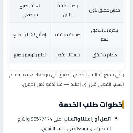
وصل طبقة
تعبئة وصبغ
خدش عميق للون
اللون
موضعي
بنجرة بلا تشقق
صدمة موقف
إصلاح PDR بلا صبغ
صبغ
صدام مشقق
بلاستيك متضرر
لحام وترميم وصبغ
وفي جميع الحالات، الفحص الدقيق في موقعك هو ما يحسم
السبب الفعلي قبل أي إصلاح — فلا تدفع ثمن تخمين.
خطوات طلب الخدمة
اتصل أو راسلنا واتساب:
على 98577474 واشرح
المطلوب وموقعك في جليب الشيوخ.