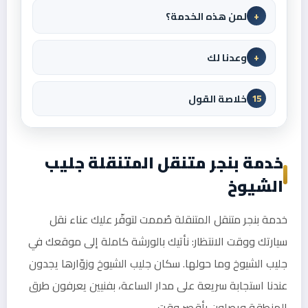
لمن هذه الخدمة؟
+
وعدنا لك
+
خلاصة القول
15
خدمة بنجر متنقل المتنقلة جليب
الشيوخ
خدمة بنجر متنقل المتنقلة صُممت لتوفّر عليك عناء نقل
سيارتك ووقت الانتظار: نأتيك بالورشة كاملة إلى موقعك في
جليب الشيوخ وما حولها. سكان جليب الشيوخ وزوّارها يجدون
عندنا استجابة سريعة على مدار الساعة، بفنيين يعرفون طرق
المنطقة ويصلون بأقصر وقت.