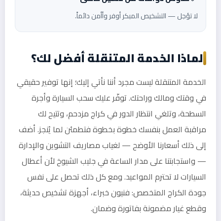
لا تؤجل — التشخيص المبكر أوفر وأأمن دائماً.
لماذا الخدمة المتنقلة أفضل لك؟
الخدمة المتنقلة ليست مجرد أننا نأتي إليك؛ إنها توفير حقيقي
في وقتك ومالك وراحتك. توفّر عليك سحب السيارة وأجرة
السطحة، وتلغي انتظار الدور في كراج مزدحم، وتتيح لك
مراقبة العمل بنفسك خطوة بخطوة فتطمئن لما يُنجز. أضف
إلى ذلك أسعارنا الأوضح — لغياب مصاريف التشوين والإدارة
— واستجابتنا على مدار الساعة في جليب الشيوخ لأن أعطال
السيارات لا تحترم المواعيد. ومع كل ذلك تحصل على نفس
جودة الكراج المتخصص: فنيون خبراء، أجهزة تشخيص حديثة،
وقطع غيار مضمونة بفاتورة وضمان.