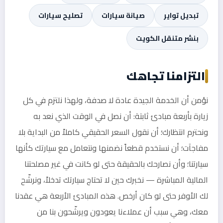
تبديل تواير
صيانة سيارات
تصليح سيارات
بنشر متنقل الكويت
التزامنا تجاهك
نؤمن أن الخدمة الجيدة عادة لا صدفة، ولهذا نلتزم في كل
زيارة بأربعة مبادئ ثابتة: أن نصل في الوقت الذي نعد به
ونحترم انتظارك؛ أن نقول السعر الحقيقي كاملاً من البداية بلا
مفاجآت؛ أن نستخدم قطعاً نضمنها ونتعامل مع سيارتك كأنها
سيارتنا؛ وأن نصارحك بالحقيقة حتى لو كانت في غير مصلحتنا
المالية المباشرة — نخبرك حين لا تحتاج سيارتك تدخلاً، ونرشّح
لك الأوفر حتى لو كان أرخص. هذه المبادئ الأربعة هي عقدنا
معك، وهي سبب أن عملاءنا يعودون ويرشّحون بنا من