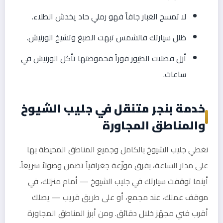
لا تمسح الغبار جافاً فهو رملي حاد يخدش الطلاء.
ظلل سيارتك فالشمس تبهت الصبغ وتشيخ الورنيش.
أزل فضلات الطيور فوراً فحموضتها تأكل الورنيش في
ساعات.
خدمة بنجر متنقل في جليب الشيوخ
والمناطق المجاورة
نغطي جليب الشيوخ بالكامل وجميع المناطق المحيطة بها
على مدار الساعة، بفرق موزّعة جغرافياً تضمن وصولاً سريعاً.
أينما توقفت سيارتك في جليب الشيوخ — أمام منزلك، في
موقف عملك، عند مجمع، أو على طريق قريب — يصلك
أقرب فني مجهّز خلال دقائق. ومن أبرز المناطق المجاورة