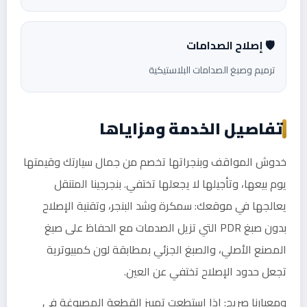
🛡️ إصلاح الصدامات
ترميم وصبغ الصدامات البلاستيكية
تفاصيل الخدمة ومزاياها
خدوش المواقف وبنجراتها تخصم من جمال سيارتك وقيمتها
يوم بيعها، وتأجيلها لا يجعلها تختفي. بنجرجينا المتنقل
يعالجها في موقعك: سمكرة وشد البنجر، وتقنية الإصلاح
بدون صبغ PDR التي تزيل الصدمات مع الحفاظ على صبغ
المصنع الأصلي، والصبغ الجزئي بمطابقة لون كمبيوترية
تجعل حدود الإصلاح تختفي عن العين.
ومعيارنا صريح: إذا استطعت تمييز القطعة المصبوغة في