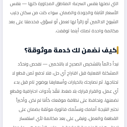
التي نصلها بنفس السرعة: المناطق المجاورة كلها — بنفس
الأسعار الثابتة والجودة والضمان. سواء كنت من سكان جليب
الشيوخ الدائمين أو زائراً لها لعمل أو تسوّق، فخدمتنا على بعد
مكالمة واحدة تصلك أينما توقفت.
كيف نضمن لك خدمة موثوقة؟
نبدأ دائماً بالتشخيص الصحيح لا بالتخمين — نفحص ونحدّد
المشكلة الفعلية قبل اقتراح أي حل، فلا تدفع ثمن قطع لا
تحتاجها. ثم نصارحك بالخيارات وأسعارها بوضوح تام قبل بدء
أي عمل، والقرار قرارك بلا ضغط. ننفّذ بأدوات احترافية وقطع
نضمنها، ونحافظ على نظافة موقعك كأننا لم نكن. وأخيراً
نختبر النتيجة أمامك ونسلّمك فاتورة موثقة بضمان على
القطعة والعمل، ونبقى على بعد مكالمة لأي استفسار