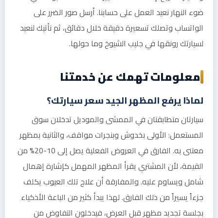
ضوء النهار نعيد العمل على حسابنا. أرسل صور الضرر على
الواتساب وتصلك تسعيرة دقيقة خلال دقائق، ثم نأتيك لنعيد
لسيارتك رونقها في جليب الشيوخ وما حولها.
معلومات تهمك عن خدمتنا
لماذا يرفع المظهر الجيد سعر سيارتك؟
سيارتان متطابقتان في الممشى والموديل تدخلان سوق
المستعمل: الأولى بخدوش وبنجرات مواقف، والثانية بمظهر
معتنى به. الفارق في العروض الفعلية يصل إلى 10-20% من
القيمة، لأن المشتري يقرأ المظهر المهمل كإشارة إهمال
شامل ويساوم عليه. والمفارقة أن علاج تلك العيوب يكلف
جزءاً يسيراً من ذلك الفارق. لهذا يبدأ كثير من الباعة الأذكياء
بجلسة تجديد مظهر قبل العرض، فيدخلون التفاوض من