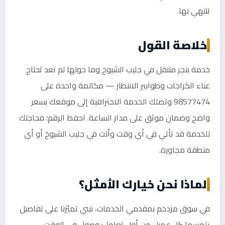
تنتهي بها.
خلاصة القول
خدمة بنجر متنقل في جليب الشيوخ وما حولها لم تعد تحتاج
عناء الكراجات وطوابير الانتظار — مكالمة واحدة على
98577474 وتصلك الخدمة الاحترافية إلى موقعك بسعر
واضح وضمان موثق على مدار الساعة. احفظ الرقم؛ فحاجتك
للخدمة قد تأتي في أي وقت وأنت في جليب الشيوخ أو أي
منطقة مجاورة.
لماذا نحن خيارك الأمثل؟
في سوق مزدحم بمقدمي الخدمات، نبني تميّزنا على تفاصيل
يلمسها كل عميل من أول تعامل: وصول في الوقت