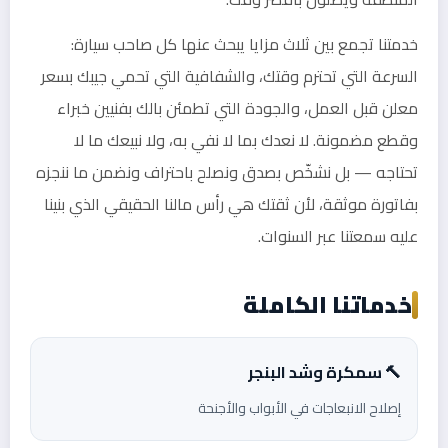
خدمتنا تجمع بين ثلاث مزايا يبحث عنها كل صاحب سيارة:
السرعة التي تحترم وقتك، والشفافية التي تحمي جيبك بسعر
معلن قبل العمل، والجودة التي تطمئن بالك بفنيين خبراء
وقطع مضمونة. لا نعدك بما لا نفي به، ولا نبيعك ما لا
تحتاجه — بل نشخّص بصدق ونصلح باحتراف ونضمن ما ننجزه
بفاتورة موثقة، لأن ثقتك هي رأس مالنا الحقيقي الذي بنينا
عليه سمعتنا عبر السنوات.
خدماتنا الكاملة
🔨 سمكرة وشد البنجر
إصلاح الانبعاجات في الأبواب والأجنحة