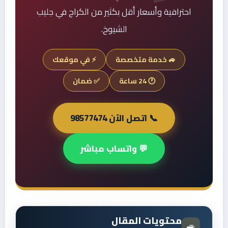
احترافية وأسعار أقل بكثير من الكراج في جليب
الشيوخ.
🚙 خدمة متخصصة
⚡ في موقعك
🕐 24 ساعة
✅ ضمان
📞 اتصل الآن 98577474
💬 واتساب مباشر
محتويات المقال
🚙