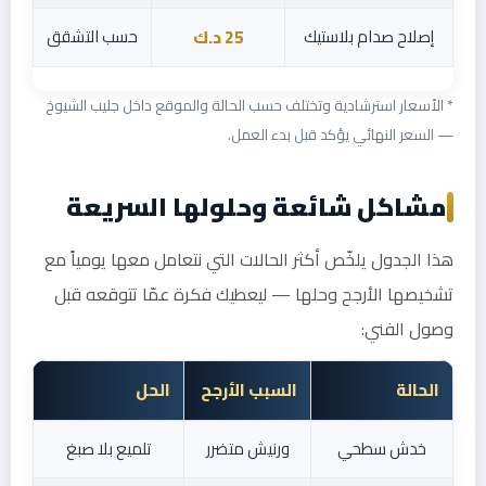
إصلاح صدام بلاستيك
حسب التشقق
25 د.ك
* الأسعار استرشادية وتختلف حسب الحالة والموقع داخل جليب الشيوخ
— السعر النهائي يؤكد قبل بدء العمل.
مشاكل شائعة وحلولها السريعة
هذا الجدول يلخّص أكثر الحالات التي نتعامل معها يومياً مع
تشخيصها الأرجح وحلها — ليعطيك فكرة عمّا تتوقعه قبل
وصول الفني:
الحالة
السبب الأرجح
الحل
خدش سطحي
ورنيش متضرر
تلميع بلا صبغ