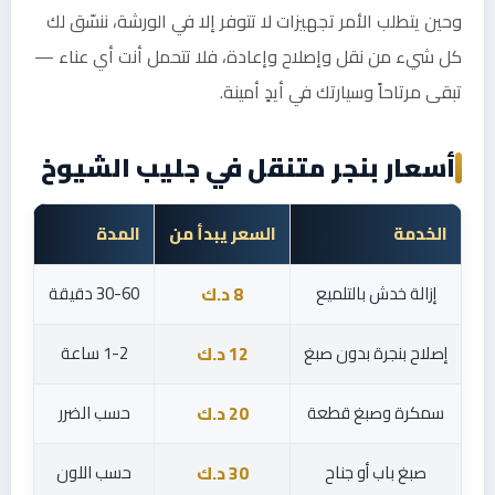
وحين يتطلب الأمر تجهيزات لا تتوفر إلا في الورشة، ننسّق لك
كل شيء من نقل وإصلاح وإعادة، فلا تتحمل أنت أي عناء —
تبقى مرتاحاً وسيارتك في أيدٍ أمينة.
أسعار بنجر متنقل في جليب الشيوخ
الخدمة
السعر يبدأ من
المدة
إزالة خدش بالتلميع
30-60 دقيقة
8 د.ك
إصلاح بنجرة بدون صبغ
1-2 ساعة
12 د.ك
سمكرة وصبغ قطعة
حسب الضرر
20 د.ك
صبغ باب أو جناح
حسب اللون
30 د.ك