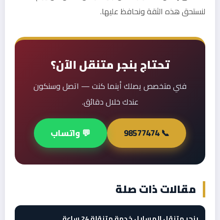
لنستحق هذه الثقة ونحافظ عليها.
تحتاج بنجر متنقل الآن؟
فني متخصص يصلك أينما كنت — اتصل وسنكون
عندك خلال دقائق.
📞 98577474
💬 واتساب
مقالات ذات صلة
بنجر متنقل المسايل خدمة متنقلة 24 ساعة