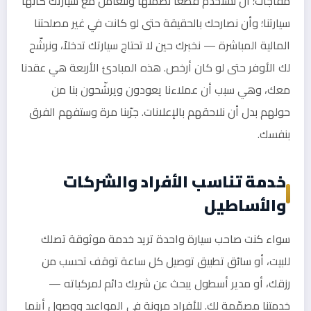
مفاجآت؛ أن نستخدم قطعاً نضمنها ونتعامل مع سيارتك كأنها
سيارتنا؛ وأن نصارحك بالحقيقة حتى لو كانت في غير مصلحتنا
المالية المباشرة — نخبرك حين لا تحتاج سيارتك تدخلاً، ونرشّح
لك الأوفر حتى لو كان أرخص. هذه المبادئ الأربعة هي عقدنا
معك، وهي سبب أن عملاءنا يعودون ويرشّحون بنا من
حولهم بدل أن نلاحقهم بالإعلانات. جرّبنا مرة وستفهم الفرق
بنفسك.
خدمة تناسب الأفراد والشركات
والأساطيل
سواء كنت صاحب سيارة واحدة تريد خدمة موثوقة تصلك
للبيت، أو سائق تطبيق توصيل كل ساعة توقف تحسب من
رزقك، أو مدير أسطول يبحث عن شريك دائم لمركباته —
خدمتنا مصمّمة لك. للأفراد مرونة في المواعيد ووصول أينما