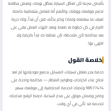
بأقصى سرعة لأن تعطّل السيارة يعطّل يومك، ونعمل بنظافة
تحترم موقعك ووقتك. والأهم أننا نتعامل بشفافية كاملة:
تعرف ما سنفعله ولماذا وكم يكلّف قبل أن نبدأ، ولك حرية
القرار في كل خطوة بلا ضغط. وبعد انتهاء العمل نبقى على
بعد مكالمة لأي ملاحظة، لأن علاقتنا بك تبدأ بالزيارة ولا
تنتهي بها.
خلاصة القول
خدمة بنجر متنقل لسيارات المسايل بجميع موديلاتها لم تعد
تحتاج عناء الكراجات وطوابير الانتظار — مكالمة واحدة على
98577474 وتصلك الخدمة الاحترافية إلى موقعك بسعر
واضح وضمان موثق على مدار الساعة. احفظ الرقم؛ فحاجتك
للخدمة قد تأتي في أي وقت.