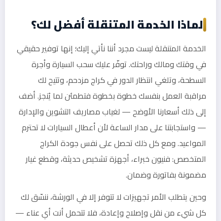
لماذا الخدمة المتنقلة أفضل لك؟
الخدمة المتنقلة ليست مجرد أننا نأتي إليك؛ إنها توفير حقيقي
في وقتك ومالك وراحتك. توفّر عليك سحب السيارة وأجرة
السطحة، وتلغي انتظار الدور في كراج مزدحم، وتتيح لك
مراقبة العمل بنفسك خطوة بخطوة فتطمئن لما يُنجز. أضف
إلى ذلك أسعارنا الأوضح — لغياب مصاريف التشوين والإدارة
— واستجابتنا على مدار الساعة لأن أعطال السيارات لا تحترم
المواعيد. ومع كل ذلك تحصل على نفس جودة الكراج
المتخصص: فنيون خبراء، أجهزة تشخيص حديثة، وقطع غيار
مضمونة بفاتورة وضمان.
وحين يتطلب الأمر تجهيزات لا تتوفر إلا في الورشة، ننسّق لك
كل شيء من نقل وإصلاح وإعادة، فلا تتحمل أنت أي عناء —