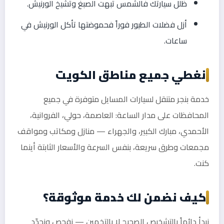
ظلل سيارتك فالشمس تبهت الصبغ وتشيخ الورنيش.
أزل فضلات الطيور فوراً فحموضتها تأكل الورنيش في
ساعات.
نغطي جميع مناطق الكويت
خدمة بنجر متنقل لسيارات المسايل متوفرة في جميع
المحافظات على مدار الساعة: العاصمة، حولي، الفروانية،
الأحمدي، مبارك الكبير، والجهراء — منازل ومكاتب ومواقف
مجمعات وطرق سريعة، بنفس السرعة والأسعار الثابتة أينما
كنت.
كيف نضمن لك خدمة موثوقة؟
نبدأ دائماً بالتشخيص الصحيح لا بالتخمين — نفحص ونحدّد