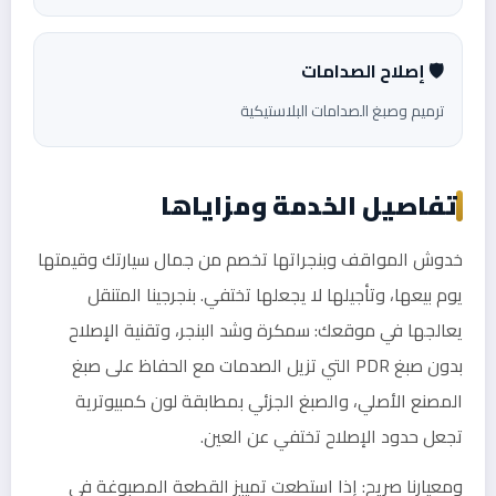
🛡️ إصلاح الصدامات
ترميم وصبغ الصدامات البلاستيكية
تفاصيل الخدمة ومزاياها
خدوش المواقف وبنجراتها تخصم من جمال سيارتك وقيمتها
يوم بيعها، وتأجيلها لا يجعلها تختفي. بنجرجينا المتنقل
يعالجها في موقعك: سمكرة وشد البنجر، وتقنية الإصلاح
بدون صبغ PDR التي تزيل الصدمات مع الحفاظ على صبغ
المصنع الأصلي، والصبغ الجزئي بمطابقة لون كمبيوترية
تجعل حدود الإصلاح تختفي عن العين.
ومعيارنا صريح: إذا استطعت تمييز القطعة المصبوغة في