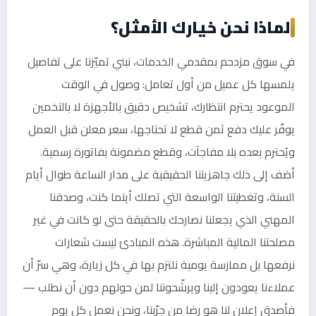
لماذا نحن خيارك الأمثل؟
في سوق مزدحم بمقدمي الخدمات، نبني تميّزنا على تفاصيل
يلمسها كل عميل من أول تعامل: وصول في الوقت
الموعود يحترم انتظارك، تشخيص دقيق بالأجهزة لا بالتخمين
يوفّر عليك دفع ثمن قطع لا تحتاجها، سعر معلن قبل العمل
ويُحترم بعده بلا مفاجآت، وقطع مضمونة بفاتورة رسمية.
أضف إلى ذلك جاهزيتنا الحقيقية على مدار الساعة طوال أيام
السنة، وتغطيتنا الواسعة التي تصلك أينما كنت، وصدقنا
المهني الذي يجعلنا نصارحك بالحقيقة حتى لو كانت في غير
مصلحتنا المالية المباشرة. هذه المبادئ ليست شعارات
نرفعها بل ممارسة يومية نلتزم بها في كل زيارة، وهي سرّ أن
عملاءنا يعودون إلينا ويرشّحوننا لمن حولهم دون أن نطلب —
فأصدق إعلان لنا هو رضا من جرّبنا، ونحن نعمل كل يوم