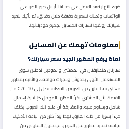
ضوء النهار نعيد العمل على حسابنا. أرسل صور الضرر على
الواتساب وتصلك تسعيرة دقيقة خلال دقائق، ثم نأتيك لنعيد
لسيارتك رونقها لسيارات المسايل بجميع موديلاتها.
معلومات تهمك عن المسايل
لماذا يرفع المظهر الجيد سعر سيارتك؟
سيارتان متطابقتان في الممشى والموديل تدخلان سوق
المستعمل: الأولى بخدوش وبنجرات مواقف، والثانية بمظهر
معتنى به. الفارق في العروض الفعلية يصل إلى 10-20% من
القيمة، لأن المشتري يقرأ المظهر المهمل كإشارة إهمال
شامل ويساوم عليه. والمفارقة أن علاج تلك العيوب يكلف
جزءاً يسيراً من ذلك الفارق. لهذا يبدأ كثير من الباعة الأذكياء
بجلسة تجديد مظهر قبل العرض، فيدخلون التفاوض من