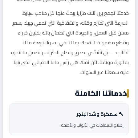
خدمتنا تجمع بين ثلاث مزايا يبحث عنها كل صاحب سيارة:
السرعة التي تحترم وقتك، والشفافية التي تحمي جيبك بسعر
معلن قبل العمل، والجودة التي تطمئن بالك بفنيين خبراء
وقطع مضمونة. لا نعدك بما لا نفي به، ولا نبيعك ما لا
تحتاجه — بل نشخّص بصدق ونصلح باحتراف ونضمن ما ننجزه
بفاتورة موثقة، لأن ثقتك هي رأس مالنا الحقيقي الذي بنينا
عليه سمعتنا عبر السنوات.
خدماتنا الكاملة
🔨 سمكرة وشد البنجر
إصلاح الانبعاجات في الأبواب والأجنحة