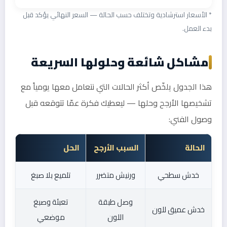
* الأسعار استرشادية وتختلف حسب الحالة — السعر النهائي يؤكد قبل
بدء العمل.
مشاكل شائعة وحلولها السريعة
هذا الجدول يلخّص أكثر الحالات التي نتعامل معها يومياً مع
تشخيصها الأرجح وحلها — ليعطيك فكرة عمّا تتوقعه قبل
وصول الفني:
الحالة
السبب الأرجح
الحل
خدش سطحي
ورنيش متضرر
تلميع بلا صبغ
وصل طبقة
تعبئة وصبغ
خدش عميق للون
اللون
موضعي