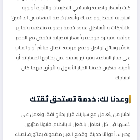
كنت بأسعار واضحة؛ ولسائقي التطبيقات والأجرة أولوية
استجابة تحفظ يوم عملك وأسعار خاصة للمتعاملين الدائمين؛
وللشركات والأساطيل عقود خدمة بجدولة منتظمة وتقارير
موثقة وفوترة موحدة وأسعار تفضيلية تنخفض مع الحجم.
ونوفّر وسائل تواصل ودفع مريحة: اتصال مباشر أو واتساب
على مدار الساعة، وفواتير رسمية لمن يحتاجها لحساباته أو
تأمينه، فتكون خدمتنا الخيار الأسهل والأوثق مهما كان
احتياجك.
وعدنا لك: خدمة تستحق ثقتك
اختيار من يتعامل مع سيارتك قرار يحتاج ثقة، ونعمل على
كسبها في كل تعامل بالفعل لا بالكلام. فنيونا مدرّبون
وخبراء، أدواتنا حديثة، وقطع الغيار مضمونة بفاتورة. نصلك