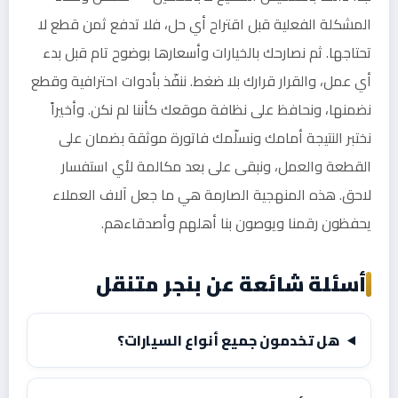
المشكلة الفعلية قبل اقتراح أي حل، فلا تدفع ثمن قطع لا
تحتاجها. ثم نصارحك بالخيارات وأسعارها بوضوح تام قبل بدء
أي عمل، والقرار قرارك بلا ضغط. ننفّذ بأدوات احترافية وقطع
نضمنها، ونحافظ على نظافة موقعك كأننا لم نكن. وأخيراً
نختبر النتيجة أمامك ونسلّمك فاتورة موثقة بضمان على
القطعة والعمل، ونبقى على بعد مكالمة لأي استفسار
لاحق. هذه المنهجية الصارمة هي ما جعل آلاف العملاء
يحفظون رقمنا ويوصون بنا أهلهم وأصدقاءهم.
أسئلة شائعة عن بنجر متنقل
هل تخدمون جميع أنواع السيارات؟