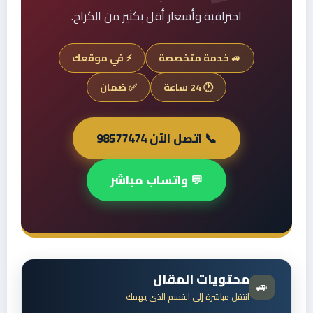
احترافية وأسعار أقل بكثير من الكراج.
🚙 خدمة متخصصة
⚡ في موقعك
🕐 24 ساعة
✅ ضمان
📞 اتصل الآن 98577474
💬 واتساب مباشر
محتويات المقال
🚙
انتقل مباشرة إلى القسم الذي يهمك