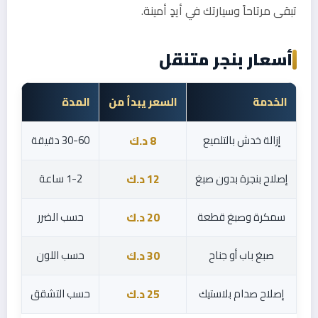
تبقى مرتاحاً وسيارتك في أيدٍ أمينة.
أسعار بنجر متنقل
الخدمة
السعر يبدأ من
المدة
إزالة خدش بالتلميع
30-60 دقيقة
8 د.ك
إصلاح بنجرة بدون صبغ
1-2 ساعة
12 د.ك
سمكرة وصبغ قطعة
حسب الضرر
20 د.ك
صبغ باب أو جناح
حسب اللون
30 د.ك
إصلاح صدام بلاستيك
حسب التشقق
25 د.ك