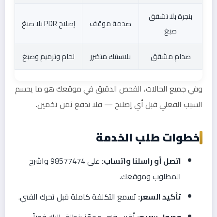
بنجرة بلا تشقق
صدمة موقف
إصلاح PDR بلا صبغ
صبغ
صدام مشقق
بلاستيك متضرر
لحام وترميم وصبغ
وفي جميع الحالات، الفحص الدقيق في موقعك هو ما يحسم
السبب الفعلي قبل أي إصلاح — فلا تدفع ثمن تخمين.
خطوات طلب الخدمة
اتصل أو راسلنا واتساب:
على 98577474 واشرح
المطلوب وموقعك.
تأكيد السعر:
تسمع التكلفة كاملة قبل تحرك الفني.
وصول سريع:
أقرب فني مجهّز ينطلق إليك فوراً.